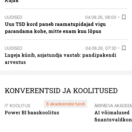
Kajak
UUDISED
04.08.26, 08:00
Uus TSD kord paneb raamatupidajad vigu
parandama kohe, mitte enam kuu lõpus
UUDISED
04.08.26, 07:30
Lugeja küsib, asjatundja vastab: pandipakendi
arvestus
KONVERENTSID JA KOOLITUSED
8 akadeemilist tundi
IT KOOLITUS
ÄRIPÄEVA AKADEE
Power BI baaskoolitus
AI võimalused
finantsvaldko