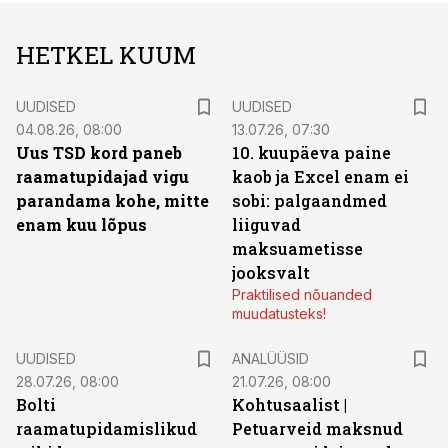
HETKEL KUUM
UUDISED
UUDISED
04.08.26, 08:00
13.07.26, 07:30
Uus TSD kord paneb
10. kuupäeva paine
raamatupidajad vigu
kaob ja Excel enam ei
parandama kohe, mitte
sobi: palgaandmed
enam kuu lõpus
liiguvad
maksuametisse
jooksvalt
Praktilised nõuanded
muudatusteks!
UUDISED
ANALÜÜSID
28.07.26, 08:00
21.07.26, 08:00
Bolti
Kohtusaalist
|
raamatupidamislikud
Petuarveid maksnud