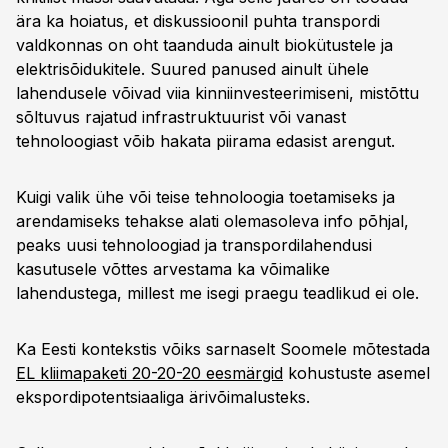
ära ka hoiatus, et diskussioonil puhta transpordi
valdkonnas on oht taanduda ainult biokütustele ja
elektrisõidukitele. Suured panused ainult ühele
lahendusele võivad viia kinniinvesteerimiseni, mistõttu
sõltuvus rajatud infrastruktuurist või vanast
tehnoloogiast võib hakata piirama edasist arengut.
Kuigi valik ühe või teise tehnoloogia toetamiseks ja
arendamiseks tehakse alati olemasoleva info põhjal,
peaks uusi tehnoloogiad ja transpordilahendusi
kasutusele võttes arvestama ka võimalike
lahendustega, millest me isegi praegu teadlikud ei ole.
Ka Eesti kontekstis võiks sarnaselt Soomele mõtestada
EL kliimapaketi 20-20-20 eesmärgid
kohustuste asemel
ekspordipotentsiaaliga ärivõimalusteks.