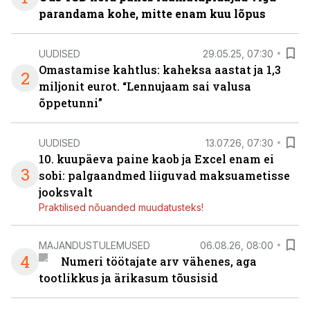
parandama kohe, mitte enam kuu lõpus
UUDISED
29.05.25, 07:30
Omastamise kahtlus: kaheksa aastat ja 1,3
2
miljonit eurot. “Lennujaam sai valusa
õppetunni”
UUDISED
13.07.26, 07:30
10. kuupäeva paine kaob ja Excel enam ei
3
sobi: palgaandmed liiguvad maksuametisse
jooksvalt
Praktilised nõuanded muudatusteks!
MAJANDUSTULEMUSED
06.08.26, 08:00
4
Numeri töötajate arv vähenes, aga
tootlikkus ja ärikasum tõusisid