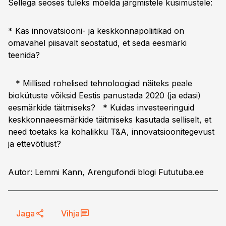
Sellega seoses tuleks mõelda järgmistele küsimustele:
* Kas innovatsiooni- ja keskkonnapoliitikad on
omavahel piisavalt seostatud, et seda eesmärki
teenida?
* Millised rohelised tehnoloogiad näiteks peale
biokütuste võiksid Eestis panustada 2020 (ja edasi)
eesmärkide täitmiseks? * Kuidas investeeringuid
keskkonnaeesmärkide täitmiseks kasutada selliselt, et
need toetaks ka kohalikku T&A, innovatsioonitegevust
ja ettevõtlust?
Autor: Lemmi Kann, Arengufondi blogi Fututuba.ee
Jaga
Vihja