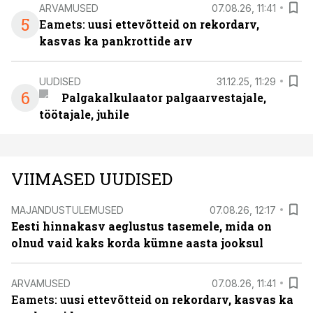
ARVAMUSED
07.08.26, 11:41
5
Eamets: u
usi ettevõtteid on rekordarv,
kasvas ka pankrottide arv
UUDISED
31.12.25, 11:29
6
Palgakalkulaator palgaarvestajale,
töötajale, juhile
VIIMASED UUDISED
MAJANDUSTULEMUSED
07.08.26, 12:17
Eesti hinnakasv aeglustus tasemele, mida on
olnud vaid kaks korda kümne aasta jooksul
ARVAMUSED
07.08.26, 11:41
Eamets: u
usi ettevõtteid on rekordarv, kasvas ka