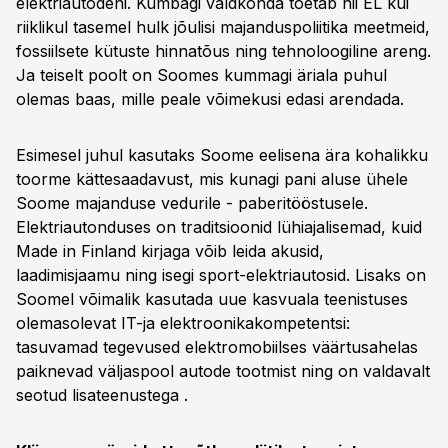
elektriautodeni. Kumbagi valdkonda toetab nii EL kui
riiklikul tasemel hulk jõulisi majanduspoliitika meetmeid,
fossiilsete kütuste hinnatõus ning tehnoloogiline areng.
Ja teiselt poolt on Soomes kummagi äriala puhul
olemas baas, mille peale võimekusi edasi arendada.
Esimesel juhul kasutaks Soome eelisena ära kohalikku
toorme kättesaadavust, mis kunagi pani aluse ühele
Soome majanduse vedurile - paberitööstusele.
Elektriautonduses on traditsioonid lühiajalisemad, kuid
Made in Finland kirjaga võib leida akusid,
laadimisjaamu ning isegi sport-elektriautosid. Lisaks on
Soomel võimalik kasutada uue kasvuala teenistuses
olemasolevat IT-ja elektroonikakompetentsi:
tasuvamad tegevused elektromobiilses väärtusahelas
paiknevad väljaspool autode tootmist ning on valdavalt
seotud lisateenustega .