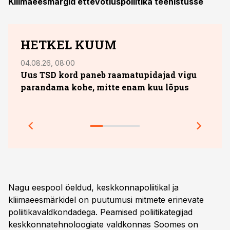
Kliimaeesmärgid ettevõtluspoliitika teenistusse
HETKEL KUUM
04.08.26, 08:00
29.05
Uus TSD kord paneb raamatupidajad vigu
Omas
parandama kohe, mitte enam kuu lõpus
milj
õppe
Nagu eespool öeldud, keskkonnapoliitikal ja
kliimaeesmärkidel on puutumusi mitmete erinevate
poliitikavaldkondadega. Peamised poliitikategijad
keskkonnatehnoloogiate valdkonnas Soomes on