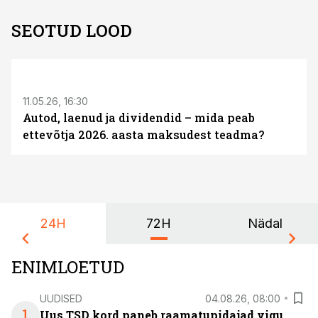
SEOTUD LOOD
ST
11.05.26, 16:30
Autod, laenud ja dividendid – mida peab
ettevõtja 2026. aasta maksudest teadma?
24H
72H
Nädal
ENIMLOETUD
UUDISED
04.08.26, 08:00
1
Uus TSD kord paneb raamatupidajad vigu