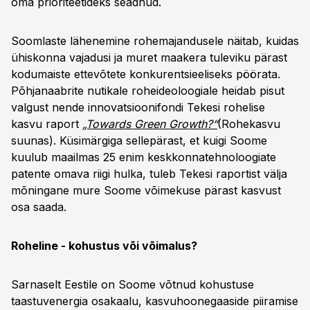
oma prioriteetideks seadnud.
Soomlaste lähenemine rohemajandusele näitab, kuidas
ühiskonna vajadusi ja muret maakera tuleviku pärast
kodumaiste ettevõtete konkurentsieeliseks pöörata.
Põhjanaabrite nutikale roheideoloogiale heidab pisut
valgust nende innovatsioonifondi Tekesi rohelise
kasvu raport
„Towards Green Growth?“
(Rohekasvu
suunas). Küsimärgiga sellepärast, et kuigi Soome
kuulub maailmas 25 enim keskkonnatehnoloogiate
patente omava riigi hulka, tuleb Tekesi raportist välja
mõningane mure Soome võimekuse pärast kasvust
osa saada.
Roheline - kohustus või võimalus?
Sarnaselt Eestile on Soome võtnud kohustuse
taastuvenergia osakaalu, kasvuhoonegaaside piiramise