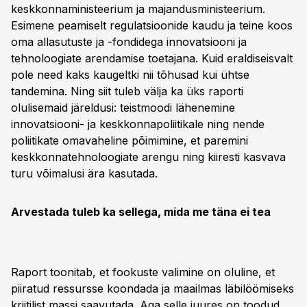
keskkonnaministeerium ja majandusministeerium.
Esimene peamiselt regulatsioonide kaudu ja teine koos
oma allasutuste ja -fondidega innovatsiooni ja
tehnoloogiate arendamise toetajana. Kuid eraldiseisvalt
pole need kaks kaugeltki nii tõhusad kui ühtse
tandemina. Ning siit tuleb välja ka üks raporti
olulisemaid järeldusi: teistmoodi lähenemine
innovatsiooni- ja keskkonnapoliitikale ning nende
poliitikate omavaheline põimimine, et paremini
keskkonnatehnoloogiate arengu ning kiiresti kasvava
turu võimalusi ära kasutada.
Arvestada tuleb ka sellega, mida me täna ei tea
Raport toonitab, et fookuste valimine on oluline, et
piiratud ressursse koondada ja maailmas läbilöömiseks
kriitilist massi saavutada. Aga selle juures on toodud