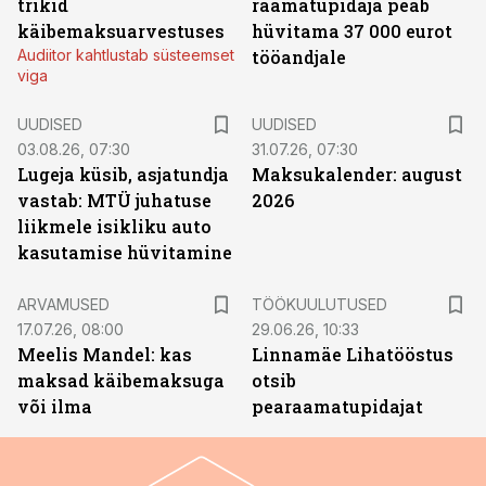
trikid
raamatupidaja peab
käibemaksuarvestuses
hüvitama 37 000 eurot
Audiitor kahtlustab süsteemset
tööandjale
viga
UUDISED
UUDISED
03.08.26, 07:30
31.07.26, 07:30
Lugeja küsib, asjatundja
Maksukalender: august
vastab: MTÜ juhatuse
2026
liikmele isikliku auto
kasutamise hüvitamine
ST
ARVAMUSED
TÖÖKUULUTUSED
17.07.26, 08:00
29.06.26, 10:33
Meelis Mandel: kas
Linnamäe Lihatööstus
maksad käibemaksuga
otsib
või ilma
pearaamatupidajat