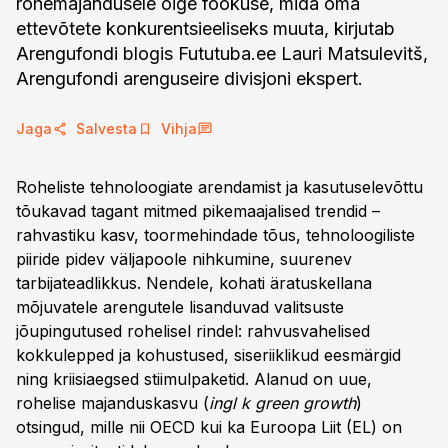
rohemajandusele õige fookuse, mida oma
ettevõtete konkurentsieeliseks muuta, kirjutab
Arengufondi blogis Fututuba.ee Lauri Matsulevitš,
Arengufondi arenguseire divisjoni ekspert.
Jaga
Salvesta
Vihja
Roheliste tehnoloogiate arendamist ja kasutuselevõttu
tõukavad tagant mitmed pikemaajalised trendid –
rahvastiku kasv, toormehindade tõus, tehnoloogiliste
piiride pidev väljapoole nihkumine, suurenev
tarbijateadlikkus. Nendele, kohati äratuskellana
mõjuvatele arengutele lisanduvad valitsuste
jõupingutused rohelisel rindel: rahvusvahelised
kokkulepped ja kohustused, siseriiklikud eesmärgid
ning kriisiaegsed stiimulpaketid. Alanud on uue,
rohelise majanduskasvu (
ingl k green growth
)
otsingud, mille nii OECD kui ka Euroopa Liit (EL) on