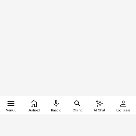
Menüü
Uudised
Raadio
Otsing
AI Chat
Logi sisse
Vana-Lõuna 39/1, 19094 Tallinn