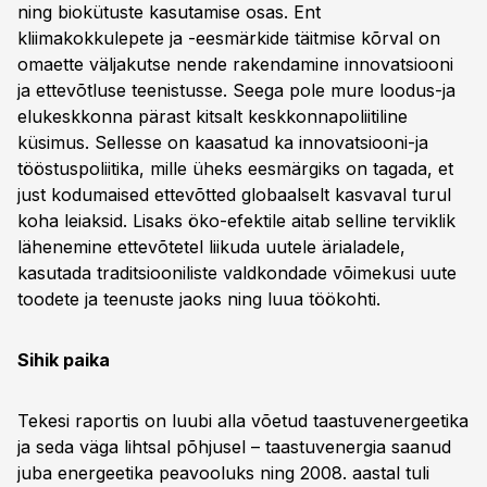
ning biokütuste kasutamise osas. Ent
kliimakokkulepete ja -eesmärkide täitmise kõrval on
omaette väljakutse nende rakendamine innovatsiooni
ja ettevõtluse teenistusse. Seega pole mure loodus-ja
elukeskkonna pärast kitsalt keskkonnapoliitiline
küsimus. Sellesse on kaasatud ka innovatsiooni-ja
tööstuspoliitika, mille üheks eesmärgiks on tagada, et
just kodumaised ettevõtted globaalselt kasvaval turul
koha leiaksid. Lisaks öko-efektile aitab selline terviklik
lähenemine ettevõtetel liikuda uutele ärialadele,
kasutada traditsiooniliste valdkondade võimekusi uute
toodete ja teenuste jaoks ning luua töökohti.
Sihik paika
Tekesi raportis on luubi alla võetud taastuvenergeetika
ja seda väga lihtsal põhjusel – taastuvenergia saanud
juba energeetika peavooluks ning 2008. aastal tuli