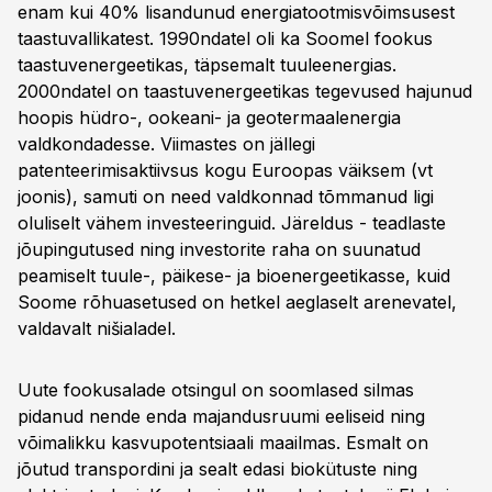
enam kui 40% lisandunud energiatootmisvõimsusest
taastuvallikatest. 1990ndatel oli ka Soomel fookus
taastuvenergeetikas, täpsemalt tuuleenergias.
2000ndatel on taastuvenergeetikas tegevused hajunud
hoopis hüdro-, ookeani- ja geotermaalenergia
valdkondadesse. Viimastes on jällegi
patenteerimisaktiivsus kogu Euroopas väiksem (vt
joonis), samuti on need valdkonnad tõmmanud ligi
oluliselt vähem investeeringuid. Järeldus - teadlaste
jõupingutused ning investorite raha on suunatud
peamiselt tuule-, päikese- ja bioenergeetikasse, kuid
Soome rõhuasetused on hetkel aeglaselt arenevatel,
valdavalt nišialadel.
Uute fookusalade otsingul on soomlased silmas
pidanud nende enda majandusruumi eeliseid ning
võimalikku kasvupotentsiaali maailmas. Esmalt on
jõutud transpordini ja sealt edasi biokütuste ning