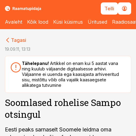
Telli
Avaleht
Kõik lood
Küsi küsimus
Üritused
Raadiosaa
cebook
cebook
Tagasi
Twitter)
Twitter)
19.09.11, 13:13
kedIn
kedIn
Tähelepanu!
Artikkel on enam kui 5 aastat vana
ning kuulub väljaande digitaalsesse arhiivi.
ail
ail
Väljaanne ei uuenda ega kaasajasta arhiveeritud
sisu, mistõttu võib olla vajalik kaasaegsete
k
k
allikatega tutvumine
Soomlased rohelise Sampo
otsingul
Eesti peaks sarnaselt Soomele leidma oma