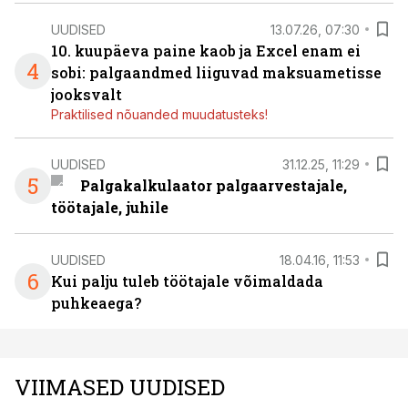
UUDISED
13.07.26, 07:30
10. kuupäeva paine kaob ja Excel enam ei
4
sobi: palgaandmed liiguvad maksuametisse
jooksvalt
Praktilised nõuanded muudatusteks!
UUDISED
31.12.25, 11:29
5
Palgakalkulaator palgaarvestajale,
töötajale, juhile
UUDISED
18.04.16, 11:53
6
Kui palju tuleb töötajale võimaldada
puhkeaega?
VIIMASED UUDISED