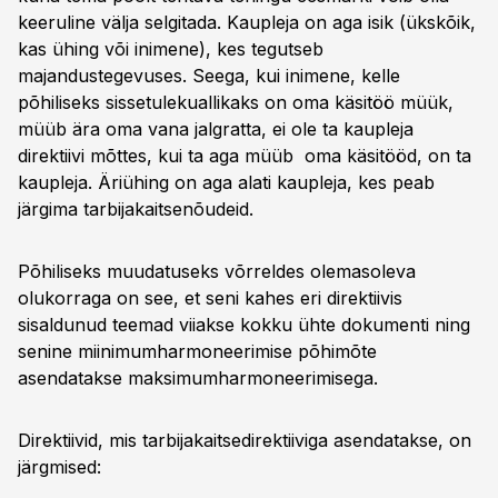
keeruline välja selgitada. Kaupleja on aga isik (ükskõik,
kas ühing või inimene), kes tegutseb
majandustegevuses. Seega, kui inimene, kelle
põhiliseks sissetulekuallikaks on oma käsitöö müük,
müüb ära oma vana jalgratta, ei ole ta kaupleja
direktiivi mõttes, kui ta aga müüb oma käsitööd, on ta
kaupleja. Äriühing on aga alati kaupleja, kes peab
järgima tarbijakaitsenõudeid.
Põhiliseks muudatuseks võrreldes olemasoleva
olukorraga on see, et seni kahes eri direktiivis
sisaldunud teemad viiakse kokku ühte dokumenti ning
senine miinimumharmoneerimise põhimõte
asendatakse maksimumharmoneerimisega.
Direktiivid, mis tarbijakaitsedirektiiviga asendatakse, on
järgmised: