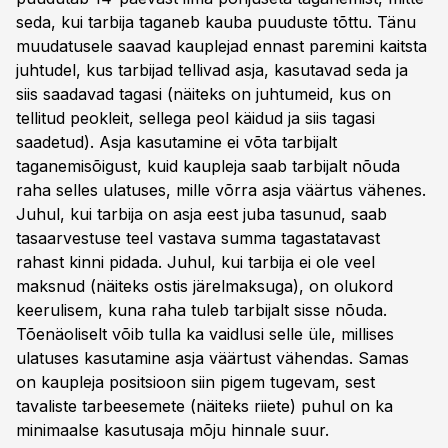
seda, kui tarbija taganeb kauba puuduste tõttu. Tänu
muudatusele saavad kauplejad ennast paremini kaitsta
juhtudel, kus tarbijad tellivad asja, kasutavad seda ja
siis saadavad tagasi (näiteks on juhtumeid, kus on
tellitud peokleit, sellega peol käidud ja siis tagasi
saadetud). Asja kasutamine ei võta tarbijalt
taganemisõigust, kuid kaupleja saab tarbijalt nõuda
raha selles ulatuses, mille võrra asja väärtus vähenes.
Juhul, kui tarbija on asja eest juba tasunud, saab
tasaarvestuse teel vastava summa tagastatavast
rahast kinni pidada. Juhul, kui tarbija ei ole veel
maksnud (näiteks ostis järelmaksuga), on olukord
keerulisem, kuna raha tuleb tarbijalt sisse nõuda.
Tõenäoliselt võib tulla ka vaidlusi selle üle, millises
ulatuses kasutamine asja väärtust vähendas. Samas
on kaupleja positsioon siin pigem tugevam, sest
tavaliste tarbeesemete (näiteks riiete) puhul on ka
minimaalse kasutusaja mõju hinnale suur.