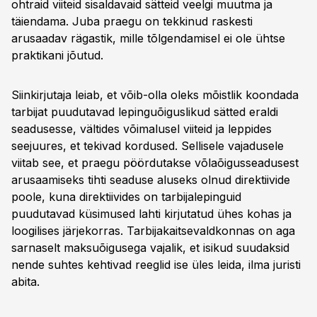
ohtraid viiteid sisaldavaid sätteid veelgi muutma ja
täiendama. Juba praegu on tekkinud raskesti
arusaadav rägastik, mille tõlgendamisel ei ole ühtse
praktikani jõutud.
Siinkirjutaja leiab, et võib-olla oleks mõistlik koondada
tarbijat puudutavad lepinguõiguslikud sätted eraldi
seadusesse, vältides võimalusel viiteid ja leppides
seejuures, et tekivad kordused. Sellisele vajadusele
viitab see, et praegu pöördutakse võlaõigusseadusest
arusaamiseks tihti seaduse aluseks olnud direktiivide
poole, kuna direktiivides on tarbijalepinguid
puudutavad küsimused lahti kirjutatud ühes kohas ja
loogilises järjekorras. Tarbijakaitsevaldkonnas on aga
sarnaselt maksuõigusega vajalik, et isikud suudaksid
nende suhtes kehtivad reeglid ise üles leida, ilma juristi
abita.