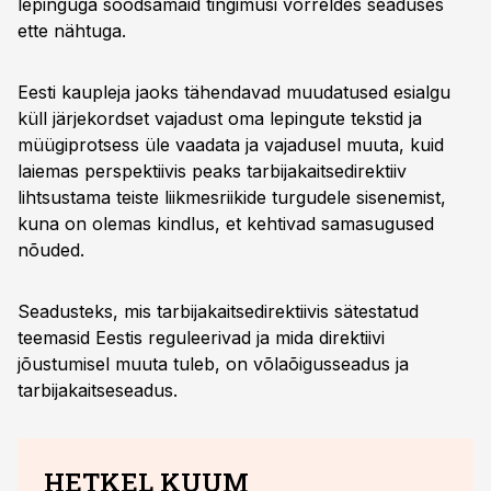
lepinguga soodsamaid tingimusi võrreldes seaduses
ette nähtuga.
Eesti kaupleja jaoks tähendavad muudatused esialgu
küll järjekordset vajadust oma lepingute tekstid ja
müügiprotsess üle vaadata ja vajadusel muuta, kuid
laiemas perspektiivis peaks tarbijakaitsedirektiiv
lihtsustama teiste liikmesriikide turgudele sisenemist,
kuna on olemas kindlus, et kehtivad samasugused
nõuded.
Seadusteks, mis tarbijakaitsedirektiivis sätestatud
teemasid Eestis reguleerivad ja mida direktiivi
jõustumisel muuta tuleb, on võlaõigusseadus ja
tarbijakaitseseadus.
HETKEL KUUM