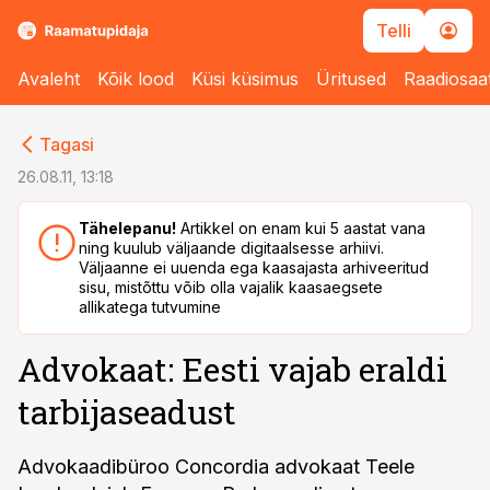
Telli
Avaleht
Kõik lood
Küsi küsimus
Üritused
Raadiosaa
cebook
cebook
Tagasi
Twitter)
Twitter)
26.08.11, 13:18
kedIn
kedIn
Tähelepanu!
Artikkel on enam kui 5 aastat vana
ning kuulub väljaande digitaalsesse arhiivi.
ail
ail
Väljaanne ei uuenda ega kaasajasta arhiveeritud
sisu, mistõttu võib olla vajalik kaasaegsete
k
k
allikatega tutvumine
Advokaat: Eesti vajab eraldi
tarbijaseadust
Advokaadibüroo Concordia advokaat Teele