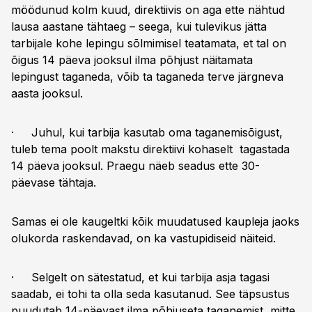
möödunud kolm kuud, direktiivis on aga ette nähtud
lausa aastane tähtaeg – seega, kui tulevikus jätta
tarbijale kohe lepingu sõlmimisel teatamata, et tal on
õigus 14 päeva jooksul ilma põhjust näitamata
lepingust taganeda, võib ta taganeda terve järgneva
aasta jooksul.
· Juhul, kui tarbija kasutab oma taganemisõigust,
tuleb tema poolt makstu direktiivi kohaselt tagastada
14 päeva jooksul. Praegu näeb seadus ette 30-
päevase tähtaja.
Samas ei ole kaugeltki kõik muudatused kaupleja jaoks
olukorda raskendavad, on ka vastupidiseid näiteid.
· Selgelt on sätestatud, et kui tarbija asja tagasi
saadab, ei tohi ta olla seda kasutanud. See täpsustus
puudutab 14-päevast ilma põhjuseta taganemist, mitte