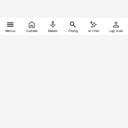
Menüü
Uudised
Raadio
Otsing
AI Chat
Logi sisse
Vana-Lõuna 39/1, 19094 Tallinn
(+372) 667 0111
raamatupidaja@raamatupidaja.ee
Telli
Reklaam
Firmast
Sisu kasutamisõigused
Ajakirjaniku
eetikakoodeks
Üldtingimused
Privaatsustingimused