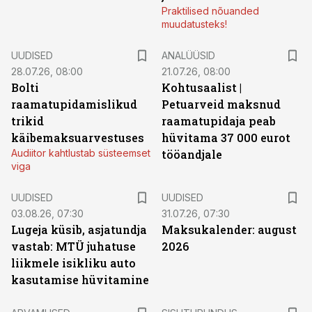
Praktilised nõuanded
muudatusteks!
UUDISED
ANALÜÜSID
28.07.26, 08:00
21.07.26, 08:00
Bolti
Kohtusaalist
|
raamatupidamislikud
Petuarveid maksnud
trikid
raamatupidaja peab
käibemaksuarvestuses
hüvitama 37 000 eurot
Audiitor kahtlustab süsteemset
tööandjale
viga
UUDISED
UUDISED
03.08.26, 07:30
31.07.26, 07:30
Lugeja küsib, asjatundja
Maksukalender: august
vastab: MTÜ juhatuse
2026
liikmele isikliku auto
kasutamise hüvitamine
ST