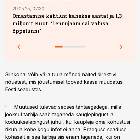
29.05.25, 07:30
04.08
Omastamise kahtlus: kaheksa aastat ja 1,3
Uus 
miljonit eurot. “Lennujaam sai valusa
para
õppetunni”
Siinkohal võib välja tuua mõned näited direktiivi
nõuetest, mis jõustumisel toovad kaasa muudatusi
Eesti seadustes.
· Muutused tulevad seoses tähtaegadega, mille
jooksul tarbija saab taganeda kauglepingust ja
koduukselepingust juhul, kui kaupleja oma kohustusi
rikub ja kohe kogu infot ei anna. Praeguse seaduse
kohaselt ei saa tarbija siis enam taganeda, kui on