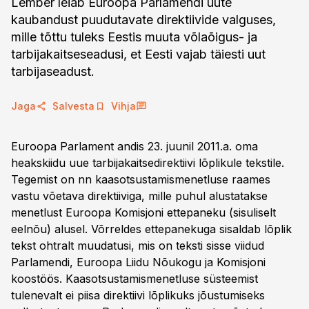
Lember leiab Euroopa Parlamendi uute
kaubandust puudutavate direktiivide valguses,
mille tõttu tuleks Eestis muuta võlaõigus- ja
tarbijakaitseseadusi, et Eesti vajab täiesti uut
tarbijaseadust.
Jaga
Salvesta
Vihja
Euroopa Parlament andis 23. juunil 2011.a. oma
heakskiidu uue tarbijakaitsedirektiivi lõplikule tekstile.
Tegemist on nn kaasotsustamismenetluse raames
vastu võetava direktiiviga, mille puhul alustatakse
menetlust Euroopa Komisjoni ettepaneku (sisuliselt
eelnõu) alusel. Võrreldes ettepanekuga sisaldab lõplik
tekst ohtralt muudatusi, mis on teksti sisse viidud
Parlamendi, Euroopa Liidu Nõukogu ja Komisjoni
koostöös. Kaasotsustamismenetluse süsteemist
tulenevalt ei piisa direktiivi lõplikuks jõustumiseks