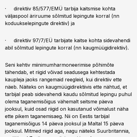
· direktiiv 85/577/EMÜ tarbija kaitsmise kohta
väljaspool äriruume sõlmitud lepingute korral (nn
koduukselepingute direktiiv) ja
· direktiiv 97/7/EÜ tarbijate kaitse kohta sidevahendi
abil sõlmitud lepingute korral (nn kaugmüügidirektiiv).
Seni kehtiv miinimumharmoneerimise põhimõte
tähendab, et riigid võivad seadusega kehtestada
kaupleja jaoks rangemaid reegleid, kui direktiiv ette
näeb. Näiteks on kaugmüügidirektiivis ette nähtud, et
tarbijal peab sidevahendi kaudu sõlmitud lepingu puhul
olema taganemisõigus vähemalt seitsme päeva
jooksul, kuid osad riigid on kasutanud võimalust näha
ette pikem taganemisaeg. Nii on Eestis tarbijal
taganemisõigus 14 päeva jooksul ja Maltal 15 päeva
jooksul. Mitmed riigid aga, nagu näiteks Suurbritannia,