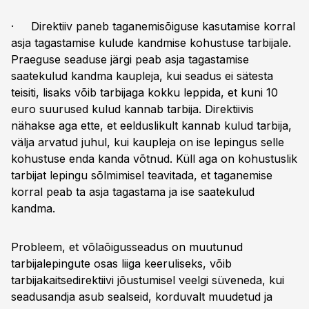
· Direktiiv paneb taganemisõiguse kasutamise korral
asja tagastamise kulude kandmise kohustuse tarbijale.
Praeguse seaduse järgi peab asja tagastamise
saatekulud kandma kaupleja, kui seadus ei sätesta
teisiti, lisaks võib tarbijaga kokku leppida, et kuni 10
euro suurused kulud kannab tarbija. Direktiivis
nähakse aga ette, et eelduslikult kannab kulud tarbija,
välja arvatud juhul, kui kaupleja on ise lepingus selle
kohustuse enda kanda võtnud. Küll aga on kohustuslik
tarbijat lepingu sõlmimisel teavitada, et taganemise
korral peab ta asja tagastama ja ise saatekulud
kandma.
Probleem, et võlaõigusseadus on muutunud
tarbijalepingute osas liiga keeruliseks, võib
tarbijakaitsedirektiivi jõustumisel veelgi süveneda, kui
seadusandja asub sealseid, korduvalt muudetud ja