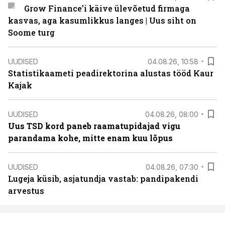
Grow Finance’i käive ülevõetud firmaga
kasvas, aga kasumlikkus langes | Uus siht on
Soome turg
UUDISED
04.08.26, 10:58
Statistikaameti peadirektorina alustas tööd Kaur
Kajak
UUDISED
04.08.26, 08:00
Uus TSD kord paneb raamatupidajad vigu
parandama kohe, mitte enam kuu lõpus
UUDISED
04.08.26, 07:30
Lugeja küsib, asjatundja vastab: pandipakendi
arvestus