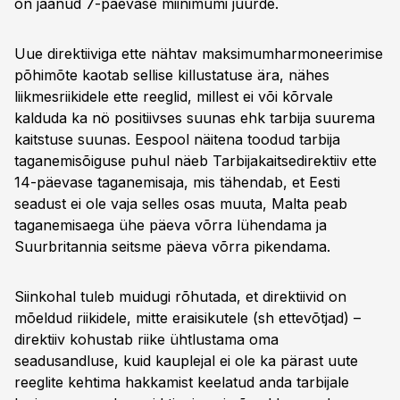
on jäänud 7-päevase miinimumi juurde.
Uue direktiiviga ette nähtav maksimumharmoneerimise
põhimõte kaotab sellise killustatuse ära, nähes
liikmesriikidele ette reeglid, millest ei või kõrvale
kalduda ka nö positiivses suunas ehk tarbija suurema
kaitstuse suunas. Eespool näitena toodud tarbija
taganemisõiguse puhul näeb Tarbijakaitsedirektiiv ette
14-päevase taganemisaja, mis tähendab, et Eesti
seadust ei ole vaja selles osas muuta, Malta peab
taganemisaega ühe päeva võrra lühendama ja
Suurbritannia seitsme päeva võrra pikendama.
Siinkohal tuleb muidugi rõhutada, et direktiivid on
mõeldud riikidele, mitte eraisikutele (sh ettevõtjad) –
direktiiv kohustab riike ühtlustama oma
seadusandluse, kuid kauplejal ei ole ka pärast uute
reeglite kehtima hakkamist keelatud anda tarbijale