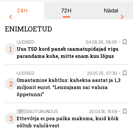
24H
72H
Nädal
ENIMLOETUD
UUDISED
04.08.26, 08:00
1
Uus TSD kord paneb raamatupidajad vigu
parandama kohe, mitte enam kuu lõpus
UUDISED
29.05.25, 07:30
Omastamise kahtlus: kaheksa aastat ja 1,3
2
miljonit eurot. “Lennujaam sai valusa
õppetunni”
SISUTURUNDUS
30.04.18, 15:59
ST
3
Ettevõtja ei pea palka maksma, kuid kõik
sõltub valulävest