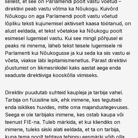
sellest, et see on Parlamendi poolt vastu võetud –
direktiivi peab vastu võtma ka Nõukogu. Kuivõrd
Nõukogu on aga Parlamendi poolt vastu võetud
lõpliku teksti kujunemisel aktiivselt kaasa töötanud, on
alust eeldada, et tekst võetakse ka Nõukogu poolt
esimesel lugemisel vastu. Kui see mingil põhjusel ei
peaks nii minema, läheb tekst teisele lugemisele nii
Parlamenti kui Nõukogusse ja kui seda ka siis vastu ei
võeta, viiakse läbi lepitamismenetlus. Pärast direktiivi
jõustumist on liikmesriikidel kaks aastat aega enda
seaduste direktiiviga kooskõlla viimiseks.
Direktiiv puudutab suhteid kaupleja ja tarbija vahel.
Tarbija on füüsiline isik, ehk inimene, kes tegutseb
enda isiklikes huvides, mitte oma majandustegevuses.
Seega ei ole tarbijaks inimene, kes ostab kaupa või
teenust FIE-na. Tuleb märkida, et kui kliendiks on
inimene, tuleks siiski alati eeldada, et ta on tarbija,
kuna tema poolt tehtava tehingu eesmärki võib olla