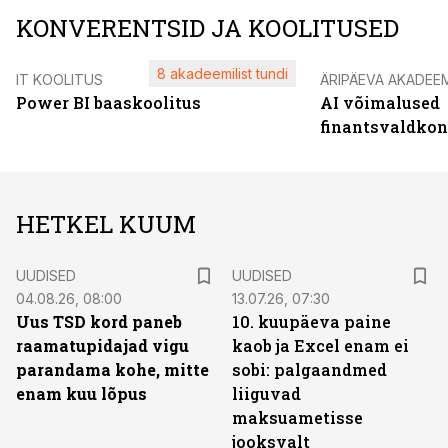
KONVERENTSID JA KOOLITUSED
8 akadeemilist tundi
IT KOOLITUS
ÄRIPÄEVA AKADEE
Power BI baaskoolitus
AI võimalused
finantsvaldko
HETKEL KUUM
UUDISED
UUDISED
04.08.26, 08:00
13.07.26, 07:30
Uus TSD kord paneb
10. kuupäeva paine
raamatupidajad vigu
kaob ja Excel enam ei
parandama kohe, mitte
sobi: palgaandmed
enam kuu lõpus
liiguvad
maksuametisse
jooksvalt