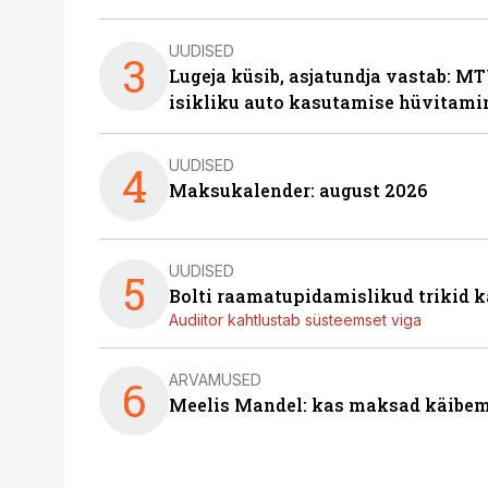
UUDISED
3
Lugeja küsib, asjatundja vastab: MT
isikliku auto kasutamise hüvitami
UUDISED
4
Maksukalender: august 2026
UUDISED
5
Bolti raamatupidamislikud trikid
Audiitor kahtlustab süsteemset viga
ARVAMUSED
6
Meelis Mandel: kas maksad käibem