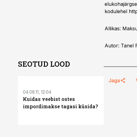
elukohajärgses
kodulehel
htt
Allikas: Maksu
Autor: Tanel 
SEOTUD LOOD
ST
Jaga
04.08.11, 12:04
11.05.26, 16:30
Kuidas veebist ostes
Autod, laen
impordimakse tagasi küsida?
mida peab e
aasta mak