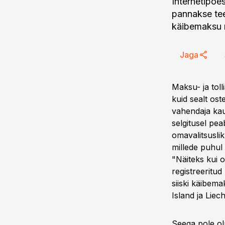
Internetipoes
pannakse tee
käibemaksu n
Jaga
Maksu- ja toll
kuid sealt ost
vahendaja kau
selgitusel pea
omavalitsusli
millede puhul 
"Näiteks kui o
registreeritud
siiski käibema
Island ja Liec
Seega pole olu