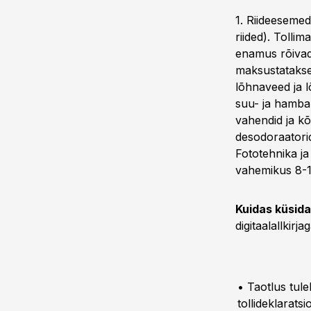
1. Riideesemed 
riided). Tolli
enamus rõivad
maksustatakse
lõhnaveed ja 
suu- ja hamba
vahendid ja k
desodoraatori
Fototehnika ja
vahemikus 8-
Kuidas küsid
digitaalallkirjag
• Taotlus tule
tollideklarats