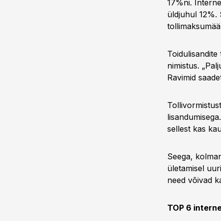
17%ni. Interne
üldjuhul 12%. 
tollimaksumää
Toidulisandite
nimistus. „Palju
Ravimid saadet
Tollivormistu
lisandumisega.
sellest kas ka
Seega, kolmanda
ületamisel uur
need võivad ka
TOP 6 interne