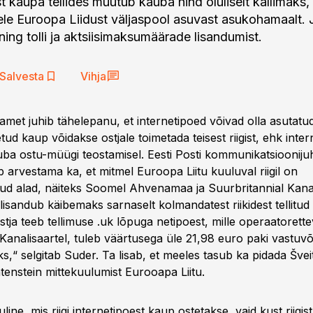
t kaupa tellides muutub kauba hind oluliselt kallimaks,
le Euroopa Liidust väljaspool asuvast asukohamaalt.
ing tolli ja aktsiisimaksumäärade lisandumist.
Salvesta
Vihja
iamet juhib tähelepanu, et internetipoed võivad olla asutatud
etud kaup võidakse ostjale toimetada teisest riigist, ehk inte
ba ostu-müügi teostamisel. Eesti Posti kommunikatsioonijuh
b arvestama ka, et mitmel Euroopa Liitu kuuluval riigil on
kud alad, näiteks Soomel Ahvenamaa ja Suurbritannial Kana
lisandub käibemaks sarnaselt kolmandatest riikidest tellitud 
stja teeb tellimuse .uk lõpuga netipoest, mille operaatorett
 Kanalisaartel, tuleb väärtusega üle 21,98 euro paki vastuv
ks,“ selgitab Suder. Ta lisab, et meeles tasub ka pidada Švei
htenstein mittekuulumist Eurooapa Liitu.
line, mis riigi internetipoest kaup ostetakse, vaid kust riigis