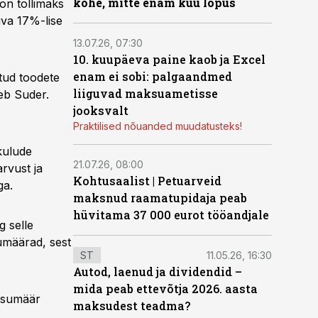
kohe, mitte enam kuu lõpus
on tollimaks
uva 17%-lise
13.07.26, 07:30
10. kuupäeva paine kaob ja Excel
enam ei sobi: palgaandmed
itud toodete
liiguvad maksuametisse
tleb Suder.
jooksvalt
Praktilised nõuanded muudatusteks!
kulude
21.07.26, 08:00
rvust ja
Kohtusaalist
|
Petuarveid
ga.
maksnud raamatupidaja peab
hüvitama 37 000 eurot tööandjale
g selle
sumäärad, sest
ST
11.05.26, 16:30
Autod, laenud ja dividendid –
mida peab ettevõtja 2026. aasta
aksumäär
maksudest teadma?