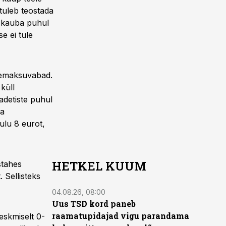
 tuleb teostada
d kauba puhul
e ei tule
ibemaksuvabad.
küll
adetiste puhul
ka
ulu 8 eurot,
HETKEL KUUM
stahes
 Sellisteks
04.08.26, 08:00
Uus TSD kord paneb
raamatupidajad vigu parandama
eskmiselt 0-