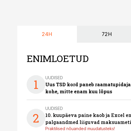
24H
72H
ENIMLOETUD
UUDISED
1
Uus TSD kord paneb raamatupidaj
kohe, mitte enam kuu lõpus
UUDISED
2
10. kuupäeva paine kaob ja Excel en
palgaandmed liiguvad maksuameti
Praktilised nõuanded muudatusteks!