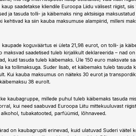
kaup saadetakse kliendile Euroopa Liidu välisest riigist, siis
sed ja tasuda tolli- ja käibemaks ning aktsiisiga maksustatu
iski kehtivad ka siin kauba maksumuse alampiirid, milleni maks
e kaupade koguväärtus ei ületa 21,98 eurot, on tolli- ja kä
 maksvad saadetised tuleb kirjalikult deklareerida – nad on 
ad, kuid tasuda tuleb käibemaks. Üle 150 euro maksvate sa
da ka tollimaksuga. Suder lisab, et käibemaks tuleb tasuda 
ult. Kui kauba maksumus on näiteks 30 eurot ja transpordik
 käibemaksu 38 eurolt.
kke kaubagruppe, millede puhul tuleb käibemaks tasuda mi
al, kui need saabuvad Euroopa Liitu mittekuuluvast riigist.
alkohol, tubakatooted, parfüümid, lõhnaveed.
ad on kaubagrupiti erinevad, kuid ulatuvad Suderi väitel k