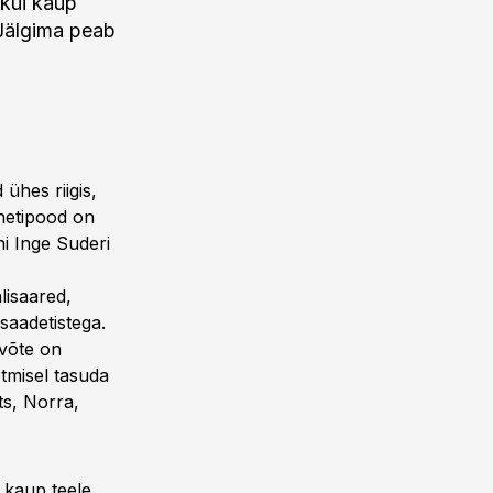
 kui kaup
 Jälgima peab
 ühes riigis,
rnetipood on
i Inge Suderi
lisaared,
saadetistega.
evõte on
õtmisel tasuda
ts, Norra,
t kaup teele