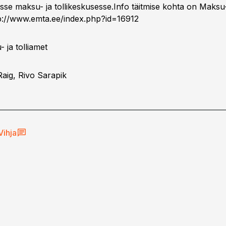
se maksu- ja tollikeskusesse.Info täitmise kohta on Maksu- 
p://www.emta.ee/index.php?id=16912
- ja tolliamet
Raig, Rivo Sarapik
Vihja
ud ja dividendid –
ttevõtja 2026.
sudest teadma?