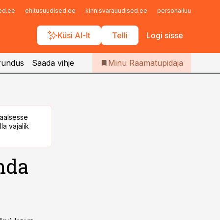
Iseteenindus
sed.ee
ehitusuudised.ee
kinnisvarauudised.ee
personaliuudised.ee
Telli Raamatupidaja
Küsi AI-lt
Telli
Logi sisse
rundus
Saada vihje
Minu Raamatupidaja
taalsesse
la vajalik
nda