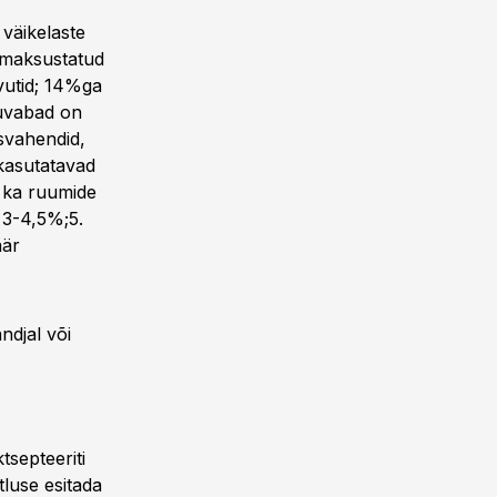
 väikelaste
n maksustatud
vutid; 14%ga
suvabad on
svahendid,
kasutatavad
 ka ruumide
 3-4,5%;5.
äär
ndjal või
tsepteeriti
tluse esitada