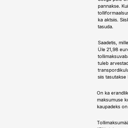
pannakse. Kui 
tolliformaalsu
ka aktsiis. Si
tasuda.
Saadetis, mill
Üle 21,98 euro
tollimaksuvab
tuleb arvesta
transpordikul
siis tasutakse
On ka erandli
maksumuse korr
kaupadeks on 
Tollimaksumäär