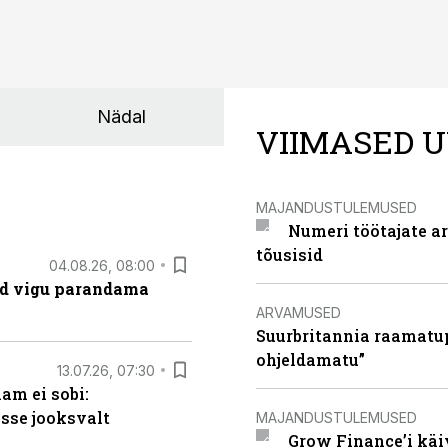
Nädal
VIIMASED U
MAJANDUSTULEMUSED
Numeri töötajate a
tõusisid
04.08.26, 08:00
ad vigu parandama
ARVAMUSED
Suurbritannia raamatu
ohjeldamatu”
13.07.26, 07:30
am ei sobi:
sse jooksvalt
MAJANDUSTULEMUSED
Grow Finance’i käi