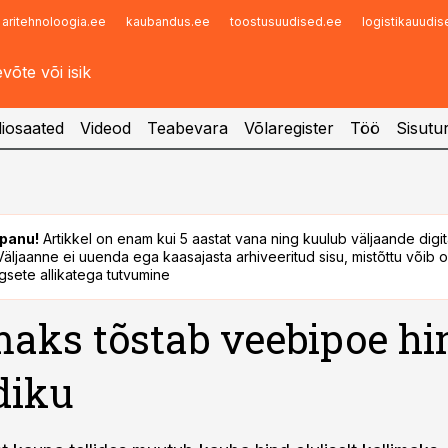
aritehnoloogia.ee
kaubandus.ee
toostusuudised.ee
logistikauudi
Infopank
Radar
iosaated
Videod
Teabevara
Võlaregister
Töö
Sisutu
panu!
Artikkel on enam kui 5 aastat vana ning kuulub väljaande digi
. Väljaanne ei uuenda ega kaasajasta arhiveeritud sisu, mistõttu võib ol
sete allikatega tutvumine
maks tõstab veebipoe hi
diku