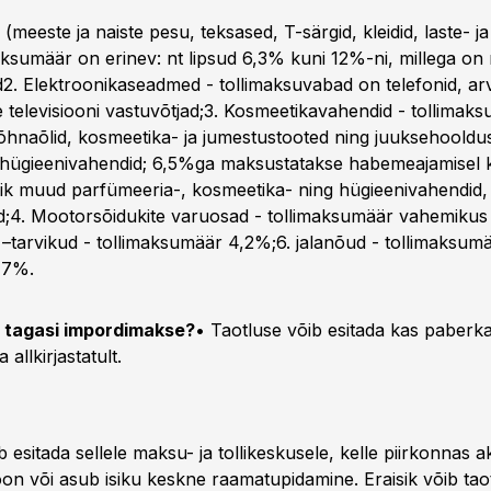
(meeste ja naiste pesu, teksased, T-särgid, kleidid, laste- ja
maksumäär on erinev: nt lipsud 6,3% kuni 12%-ni, millega o
2. Elektroonikaseadmed - tollimaksuvabad on telefonid, ar
 televisiooni vastuvõtjad;3. Kosmeetikavahendid - tollimak
lõhnaõlid, kosmeetika- ja jumestustooted ning juuksehooldu
hügieenivahendid; 6,5%ga maksustatakse habemeajamisel 
õik muud parfümeeria-, kosmeetika- ning hügieenivahendid,
d;4. Mootorsõidukite varuosad - tollimaksumäär vahemikus
 –tarvikud - tollimaksumäär 4,2%;6. jalanõud - tollimaksum
17%.
a tagasi impordimakse?
• Taotluse võib esitada kas paberka
a allkirjastatult.
b esitada sellele maksu- ja tollikeskusele, kelle piirkonnas ak
ioon või asub isiku keskne raamatupidamine. Eraisik võib tao