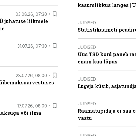
kasumlikkus langes | U
03.08.26, 07:30
Ü juhatuse liikmele
UUDISED
ne
Statistikaameti peadir
31.07.26, 07:30
UUDISED
Uus TSD kord paneb ra
enam kuu lõpus
28.07.26, 08:00
UUDISED
 käibemaksuarvestuses
Lugeja küsib, asjatund
UUDISED
17.07.26, 08:00
Raamatupidaja ei saa o
aksuga või ilma
vastu
UUDISED