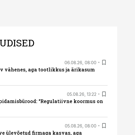
UDISED
06.08.26, 08:00
rv vähenes, aga tootlikkus ja ärikasum
05.08.26, 13:22
pidamisbürood: “Regulatiivne koormus on
05.08.26, 08:00
ve ülevõetud firmaga kasvas, aga