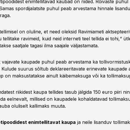
tipoodidest enimtellitavad kaubad on riided. Rõivaste puhul 
Samas spordijalatsite puhul peab arvestama hinnale lisand
raga.
 tellimisel on oluline, et need oleksid Ravimiameti aktsepteer
 tellitake ravimeid, kuid neid interneti teel tellida ei tohi,“ ü
akse saatjale tagasi ilma saajale väljastamata.
st vajavate kaupade puhul peab arvestama ka tollivormistus
 Kulude suurus sõltub deklareeritavate erinevate kaupade a
up on maksustatakse ainult käibemaksuga või ka tollimaksu
test riikidest kaupa tellides tasub jälgida 150 euro piiri nin
ida eelnevalt, millised on kaupadele kohaldatavad tollimak
uba oluliselt kallimaks muuta.
tipoodidest enimtellitavat kaupa
ja neile lisanduv tollim