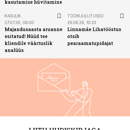
kasutamise hüvitamine
ST
KASULIK
TÖÖKUULUTUSED
27.07.26, 08:00
29.06.26, 10:33
Majandusaasta aruanne
Linnamäe Lihatööstus
esitatud! Nüüd tee
otsib
kliendile väärtuslik
pearaamatupidajat
analüüs