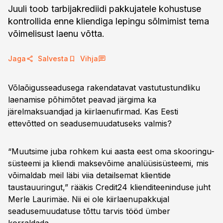
Juuli toob tarbijakrediidi pakkujatele kohustuse
kontrollida enne kliendiga lepingu sõlmimist tema
võimelisust laenu võtta.
Jaga
Salvesta
Vihja
Võlaõigusseadusega rakendatavat vastutustundliku
laenamise põhimõtet peavad järgima ka
järelmaksuandjad ja kiirlaenufirmad. Kas Eesti
ettevõtted on seadusemuudatuseks valmis?
“Muutsime juba rohkem kui aasta eest oma skooringu-
süsteemi ja kliendi maksevõime analüüsisüsteemi, mis
võimaldab meil läbi viia detailsemat klientide
taustauuringut,” rääkis Credit24 klienditeeninduse juht
Merle Laurimäe. Nii ei ole kiirlaenupakkujal
seadusemuudatuse tõttu tarvis tööd ümber