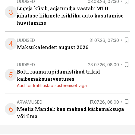
UUDISED
03.08.26, 07:30
Lugeja küsib, asjatundja vastab: MTÜ
3
juhatuse liikmele isikliku auto kasutamise
hüvitamine
UUDISED
31.07.26, 07:30
4
Maksukalender: august 2026
UUDISED
28.07.26, 08:00
Bolti raamatupidamislikud trikid
5
käibemaksuarvestuses
Audiitor kahtlustab süsteemset viga
ARVAMUSED
17.07.26, 08:00
6
Meelis Mandel: kas maksad käibemaksuga
või ilma