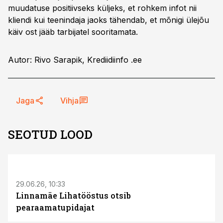
muudatuse positiivseks küljeks, et rohkem infot nii
kliendi kui teenindaja jaoks tähendab, et mõnigi ülejõu
käiv ost jääb tarbijatel sooritamata.
Autor: Rivo Sarapik, Krediidiinfo .ee
Jaga
Vihja
SEOTUD LOOD
ST
29.06.26, 10:33
Linnamäe Lihatööstus otsib
pearaamatupidajat