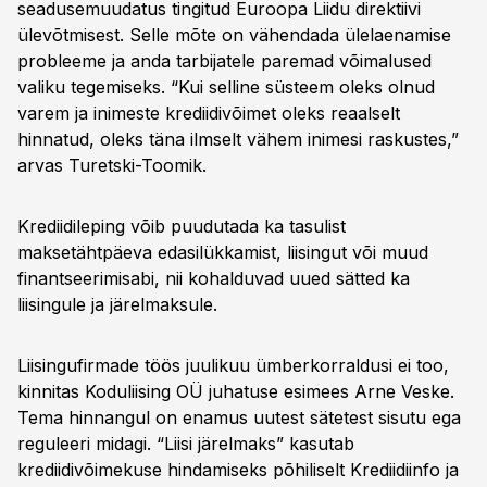
seadusemuudatus tingitud Euroopa Liidu direktiivi
ülevõtmisest. Selle mõte on vähendada ülelaenamise
probleeme ja anda tarbijatele paremad võimalused
valiku tegemiseks. “Kui selline süsteem oleks olnud
varem ja inimeste krediidivõimet oleks reaalselt
hinnatud, oleks täna ilmselt vähem inimesi raskustes,”
arvas Turetski-Toomik.
Krediidileping võib puudutada ka tasulist
maksetähtpäeva edasilükkamist, liisingut või muud
finantseerimisabi, nii kohalduvad uued sätted ka
liisingule ja järelmaksule.
Liisingufirmade töös juulikuu ümberkorraldusi ei too,
kinnitas Koduliising OÜ juhatuse esimees Arne Veske.
Tema hinnangul on enamus uutest sätetest sisutu ega
reguleeri midagi. “Liisi järelmaks” kasutab
krediidivõimekuse hindamiseks põhiliselt Krediidiinfo ja