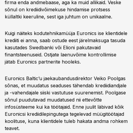
firma enda andmebaase, aga ka muid allikaid. Veske
sõnul on krediidivõimekuse hindamise protsess
küllaltki keeruline, sest iga juhtum on unikaalne.
Kuigi näiteks kodutehnikamüüja Euronics ise klientidele
krediiti ei anna, saab ostude eest järelmaksuga tasuda
kasutades Swedbanki või Elioni pakutavaid
finantsteenuseid. Ostjate laenuvõime kontrollimise
jätab Euronics partnerite hooleks.
Euronics Baltic’u jaekaubandusdirektor Veiko Poolgas
sõnas, et muudatus seaduses tähendab krediidiandjale
ja -vahendajale siiski vastutuse suurenemist. Poolgase
sõnul puudutavad muudatused nii ettevõtte
infosüsteeme kui ka töötajaid. Enne juulit läbivad kõik
Euronicsi krediidilepingutega tegelevad müügitöötajad
koolituse, kuna klientidele tuleb hakata andma rohkem
teavet.