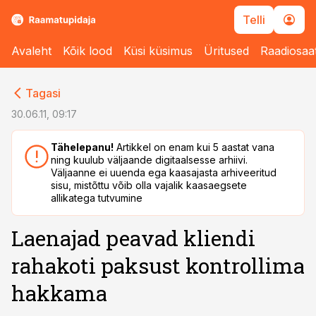
Telli
Avaleht
Kõik lood
Küsi küsimus
Üritused
Raadiosaa
cebook
cebook
Tagasi
Twitter)
Twitter)
30.06.11, 09:17
kedIn
kedIn
Tähelepanu!
Artikkel on enam kui 5 aastat vana
ning kuulub väljaande digitaalsesse arhiivi.
ail
ail
Väljaanne ei uuenda ega kaasajasta arhiveeritud
sisu, mistõttu võib olla vajalik kaasaegsete
k
k
allikatega tutvumine
Laenajad peavad kliendi
rahakoti paksust kontrollima
hakkama