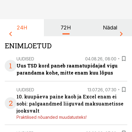
24H
72H
Nädal
ENIMLOETUD
UUDISED
04.08.26, 08:00
1
Uus TSD kord paneb raamatupidajad vigu
parandama kohe, mitte enam kuu lõpus
UUDISED
13.07.26, 07:30
10. kuupäeva paine kaob ja Excel enam ei
2
sobi: palgaandmed liiguvad maksuametisse
jooksvalt
Praktilised nõuanded muudatusteks!