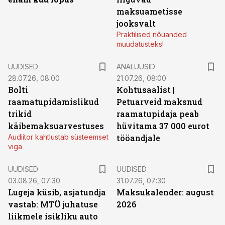
maksuametisse
jooksvalt
Praktilised nõuanded
muudatusteks!
UUDISED
ANALÜÜSID
28.07.26, 08:00
21.07.26, 08:00
Bolti
Kohtusaalist
|
raamatupidamislikud
Petuarveid maksnud
trikid
raamatupidaja peab
käibemaksuarvestuses
hüvitama 37 000 eurot
Audiitor kahtlustab süsteemset
tööandjale
viga
UUDISED
UUDISED
03.08.26, 07:30
31.07.26, 07:30
Lugeja küsib, asjatundja
Maksukalender: august
vastab: MTÜ juhatuse
2026
liikmele isikliku auto