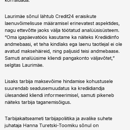
korraldada.
Laurimäe sõnul lähtub Credit24 eraisikute
laenuvõimelisuse määramisel erinevatest aspektides,
nagu ettevõtte jaoks välja töötatud analüüsisüsteem.
“Oma igapäevatöös kasutame ka näiteks Krediidiinfo
andmebaasi, et teha kindlaks ega laenu taotlejal ei ole
avatud maksehäireid, ning paljusid teisi andmebaase.
Samuti analüüsime kliendi pangakonto väljavõtet,”
selgitas Laurimäe.
Lisaks tarbija maksevõime hindamise kohustusele
suurendab seadusemuudatus ka krediidiandja
ülesandeid kliendi informeerimisel, samuti pikeneb
näiteks tarbija taganemisõigus.
Tarbijakaitseameti tarbijapoliitika ja avalike suhete
juhataja Hanna Turetski-Toomiku sõnul on