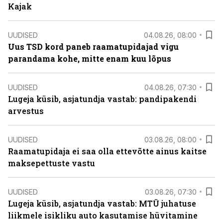
Kajak
UUDISED
04.08.26, 08:00
Uus TSD kord paneb raamatupidajad vigu
parandama kohe, mitte enam kuu lõpus
UUDISED
04.08.26, 07:30
Lugeja küsib, asjatundja vastab: pandipakendi
arvestus
UUDISED
03.08.26, 08:00
Raamatupidaja ei saa olla ettevõtte ainus kaitse
maksepettuste vastu
UUDISED
03.08.26, 07:30
Lugeja küsib, asjatundja vastab: MTÜ juhatuse
liikmele isikliku auto kasutamise hüvitamine