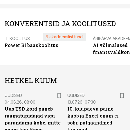
KONVERENTSID JA KOOLITUSED
8 akadeemilist tundi
IT KOOLITUS
ÄRIPÄEVA AKADEE
Power BI baaskoolitus
AI võimalused
finantsvaldko
HETKEL KUUM
UUDISED
UUDISED
04.08.26, 08:00
13.07.26, 07:30
Uus TSD kord paneb
10. kuupäeva paine
raamatupidajad vigu
kaob ja Excel enam ei
parandama kohe, mitte
sobi: palgaandmed
enam kuu lõpus
liiguvad