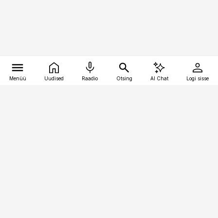
Menüü
Uudised
Raadio
Otsing
AI Chat
Logi sisse
Vana-Lõuna 39/1, 19094 Tallinn
(+372) 667 0111
raamatupidaja@raamatupidaja.ee
Telli
Reklaam
Firmast
Sisu kasutamisõigused
Ajakirjaniku