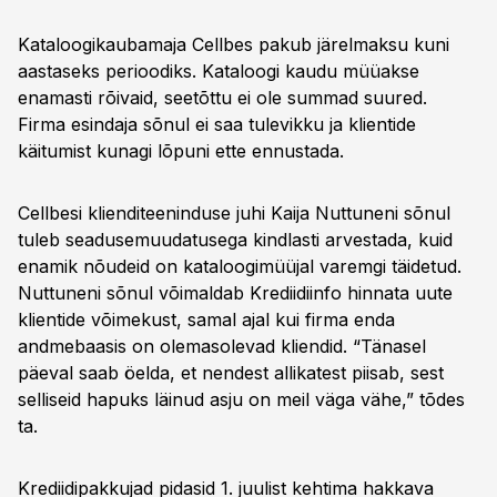
Kataloogikaubamaja Cellbes pakub järelmaksu kuni
aastaseks perioodiks. Kataloogi kaudu müüakse
enamasti rõivaid, seetõttu ei ole summad suured.
Firma esindaja sõnul ei saa tulevikku ja klientide
käitumist kunagi lõpuni ette ennustada.
Cellbesi klienditeeninduse juhi Kaija Nuttuneni sõnul
tuleb seadusemuudatusega kindlasti arvestada, kuid
enamik nõudeid on kataloogimüüjal varemgi täidetud.
Nuttuneni sõnul võimaldab Krediidiinfo hinnata uute
klientide võimekust, samal ajal kui firma enda
andmebaasis on olemasolevad kliendid. “Tänasel
päeval saab öelda, et nendest allikatest piisab, sest
selliseid hapuks läinud asju on meil väga vähe,” tõdes
ta.
Krediidipakkujad pidasid 1. juulist kehtima hakkava