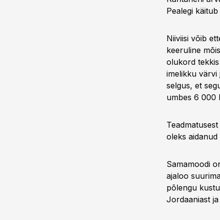
Pealegi käitu
Niiviisi võib e
keeruline mõi
olukord tekkis
imelikku värvi 
selgus, et seg
umbes 6 000 N
Teadmatusest a
oleks aidanud 
Samamoodi on ha
ajaloo suurima 
põlengu kustut
Jordaaniast ja