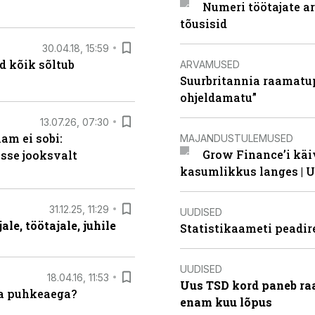
Numeri töötajate a
tõusisid
30.04.18, 15:59
d kõik sõltub
ARVAMUSED
Suurbritannia raamatu
ohjeldamatu”
13.07.26, 07:30
am ei sobi:
MAJANDUSTULEMUSED
Grow Finance’i käi
sse jooksvalt
kasumlikkus langes | U
31.12.25, 11:29
UUDISED
le, töötajale, juhile
Statistikaameti peadir
UUDISED
18.04.16, 11:53
Uus TSD kord paneb ra
da puhkeaega?
enam kuu lõpus