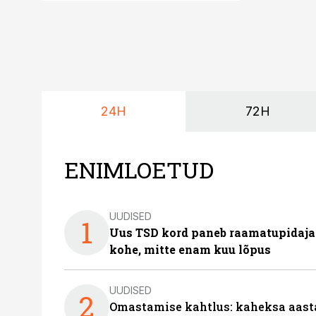
24H
72H
ENIMLOETUD
UUDISED
1
Uus TSD kord paneb raamatupidaj
kohe, mitte enam kuu lõpus
UUDISED
2
Omastamise kahtlus: kaheksa aastat 