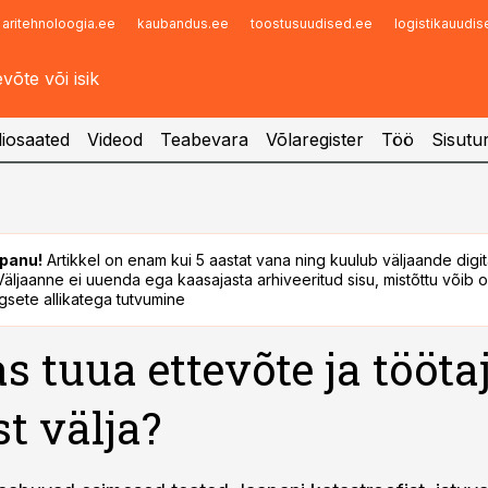
aritehnoloogia.ee
kaubandus.ee
toostusuudised.ee
logistikauudi
Infopank
Radar
iosaated
Videod
Teabevara
Võlaregister
Töö
Sisutu
panu!
Artikkel on enam kui 5 aastat vana ning kuulub väljaande digi
. Väljaanne ei uuenda ega kaasajasta arhiveeritud sisu, mistõttu võib ol
sete allikatega tutvumine
s tuua ettevõte ja tööta
st välja?