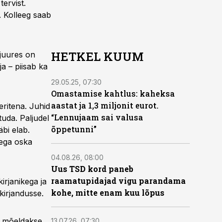
ervist.
. Kolleeg saab
HETKEL KUUM
ejuures on
ja – piisab ka
29.05.25, 07:30
Omastamise kahtlus: kaheksa
aastat ja 1,3 miljonit eurot.
eritena. Juhid
“Lennujaam sai valusa
uda. Paljudel
õppetunni”
äbi elab.
 ega oska
04.08.26, 08:00
Uus TSD kord paneb
raamatupidajad vigu parandama
irjanikega ja
kohe, mitte enam kuu lõpus
akirjandusse.
i mõeldakse.
13.07.26, 07:30