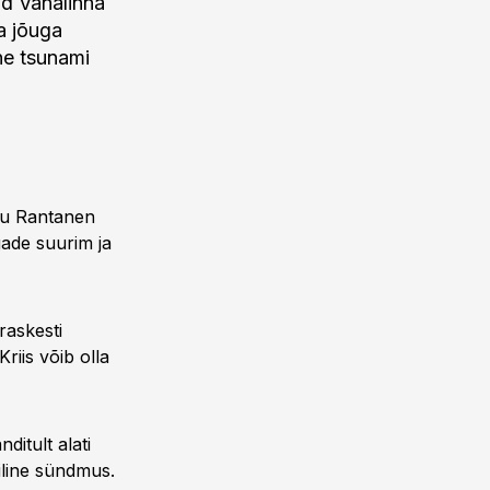
ad Vanalinna
ja jõuga
ne tsunami
nu Rantanen
gade suurim ja
raskesti
Kriis võib olla
ditult alati
iline sündmus.