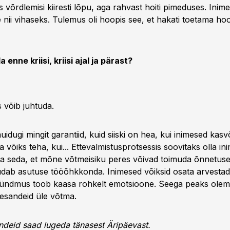
s võrdlemisi kiiresti lõpu, aga rahvast hoiti pimeduses. Inim
e nii vihaseks. Tulemus oli hoopis see, et hakati toetama ho
 enne kriisi, kriisi ajal ja pärast?
s võib juhtuda.
idugi mingit garantiid, kuid siiski on hea, kui inimesed kasv
 võiks teha, kui... Ettevalmistusprotsessis soovitaks olla in
ka seda, et mõne võtmeisiku peres võivad toimuda õnnetused
b asutuse tööõhkkonda. Inimesed võiksid osata arvestad
sündmus toob kaasa rohkelt emotsioone. Seega peaks olem
lesandeid üle võtma.
eid saad lugeda tänasest Äripäevast.