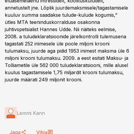
eluasemelaenu intressidelt, koolituskuludelt,
annetustelt jne. Lõplik juurdemaksmisele/tagastamisele
kuuluv summa saadakse tulude-kulude kogumis,"
ütles MTA teeninduskorralduse osakonna
juhtivspetsialist Hannes Udde. Nii näiteks eelmise,
2008. a tuludeklaratsioonide järelkontrolli tulemusena
tagastati 252 inimesele üle poole miljoni krooni
tulumaksu, juurde aga pidid 1953 inimest maksma üle 6
miljoni krooni tulumaksu. 2009. a eest esitati Maksu- ja
Tolliametile üle 562 000 tuludeklaratsiooni, mille alusel
kuulus tagastamisele 1,75 miljardit krooni tulumaksu,
juurde määrati 249 miljonit krooni.
Lemmi Kann
Jaga
Vihja