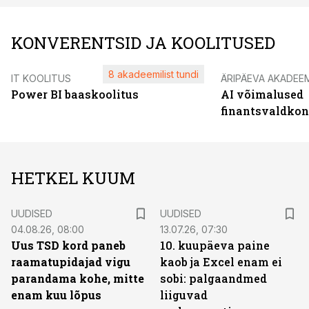
KONVERENTSID JA KOOLITUSED
8 akadeemilist tundi
IT KOOLITUS
ÄRIPÄEVA AKADEE
Power BI baaskoolitus
AI võimalused
finantsvaldko
HETKEL KUUM
UUDISED
UUDISED
04.08.26, 08:00
13.07.26, 07:30
Uus TSD kord paneb
10. kuupäeva paine
raamatupidajad vigu
kaob ja Excel enam ei
parandama kohe, mitte
sobi: palgaandmed
enam kuu lõpus
liiguvad