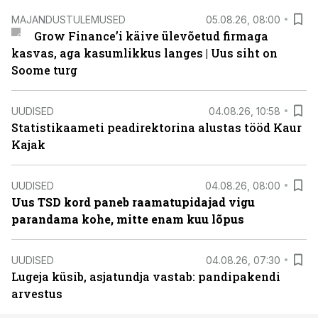
MAJANDUSTULEMUSED
05.08.26, 08:00
Grow Finance’i käive ülevõetud firmaga
kasvas, aga kasumlikkus langes | Uus siht on
Soome turg
UUDISED
04.08.26, 10:58
Statistikaameti peadirektorina alustas tööd Kaur
Kajak
UUDISED
04.08.26, 08:00
Uus TSD kord paneb raamatupidajad vigu
parandama kohe, mitte enam kuu lõpus
UUDISED
04.08.26, 07:30
Lugeja küsib, asjatundja vastab: pandipakendi
arvestus