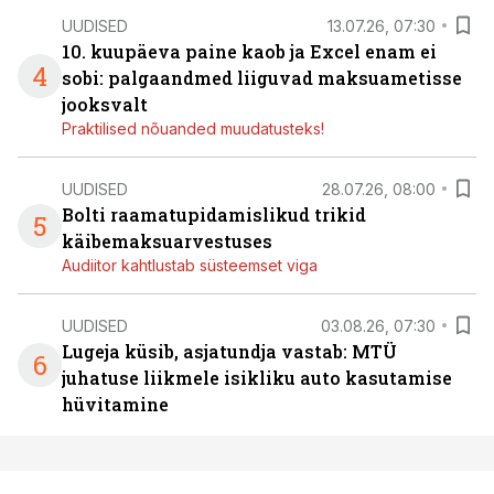
UUDISED
13.07.26, 07:30
10. kuupäeva paine kaob ja Excel enam ei
4
sobi: palgaandmed liiguvad maksuametisse
jooksvalt
Praktilised nõuanded muudatusteks!
UUDISED
28.07.26, 08:00
Bolti raamatupidamislikud trikid
5
käibemaksuarvestuses
Audiitor kahtlustab süsteemset viga
UUDISED
03.08.26, 07:30
Lugeja küsib, asjatundja vastab: MTÜ
6
juhatuse liikmele isikliku auto kasutamise
hüvitamine