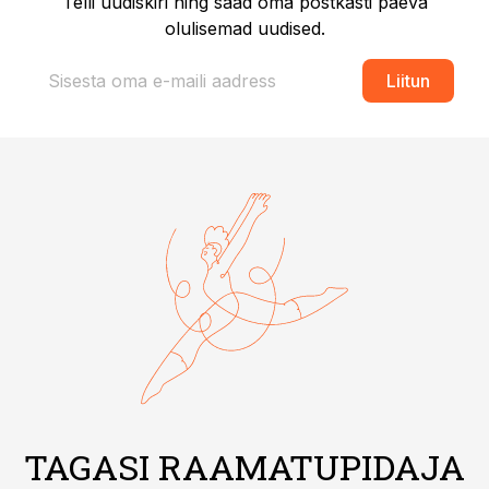
Telli uudiskiri ning saad oma postkasti päeva
olulisemad uudised.
Liitun
TAGASI RAAMATUPIDAJA