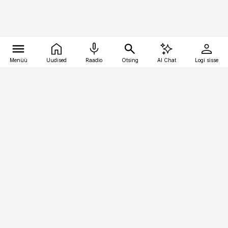
Menüü
Uudised
Raadio
Otsing
AI Chat
Logi sisse
Vana-Lõuna 39/1, 19094 Tallinn
(+372) 667 0111
raamatupidaja@raamatupidaja.ee
Telli
Reklaam
Firmast
Sisu kasutamisõigused
Ajakirjaniku
eetikakoodeks