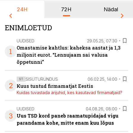
24H
72H
Nädal
ENIMLOETUD
UUDISED
29.05.25, 07:30
Omastamise kahtlus: kaheksa aastat ja 1,3
1
miljonit eurot. “Lennujaam sai valusa
õppetunni”
SISUTURUNDUS
06.02.25, 14:00
ST
2
Kuus tuntud firmamatjat Eestis
Kuidas tuvastada ärijuhid, kes kasutavad firmamatjaid?
UUDISED
04.08.26, 08:00
3
Uus TSD kord paneb raamatupidajad vigu
parandama kohe, mitte enam kuu lõpus