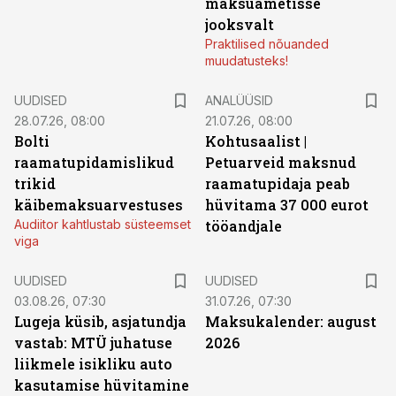
maksuametisse
jooksvalt
Praktilised nõuanded
muudatusteks!
UUDISED
ANALÜÜSID
28.07.26, 08:00
21.07.26, 08:00
Bolti
Kohtusaalist
|
raamatupidamislikud
Petuarveid maksnud
trikid
raamatupidaja peab
käibemaksuarvestuses
hüvitama 37 000 eurot
Audiitor kahtlustab süsteemset
tööandjale
viga
UUDISED
UUDISED
03.08.26, 07:30
31.07.26, 07:30
Lugeja küsib, asjatundja
Maksukalender: august
vastab: MTÜ juhatuse
2026
liikmele isikliku auto
kasutamise hüvitamine