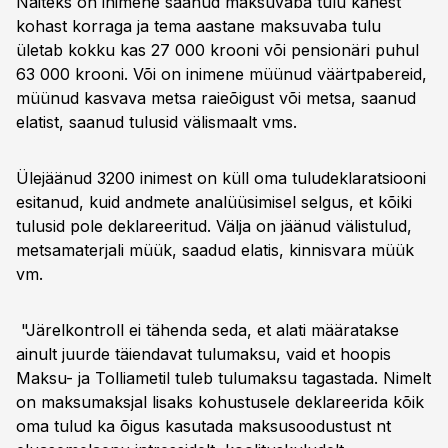
Näiteks on inimene saanud maksuvaba tulu kahest
kohast korraga ja tema aastane maksuvaba tulu
ületab kokku kas 27 000 krooni või pensionäri puhul
63 000 krooni. Või on inimene müünud väärtpabereid,
müünud kasvava metsa raieõigust või metsa, saanud
elatist, saanud tulusid välismaalt vms.
Ülejäänud 3200 inimest on küll oma tuludeklaratsiooni
esitanud, kuid andmete analüüsimisel selgus, et kõiki
tulusid pole deklareeritud. Välja on jäänud välistulud,
metsamaterjali müük, saadud elatis, kinnisvara müük
vm.
"Järelkontroll ei tähenda seda, et alati määratakse
ainult juurde täiendavat tulumaksu, vaid et hoopis
Maksu- ja Tolliametil tuleb tulumaksu tagastada. Nimelt
on maksumaksjal lisaks kohustusele deklareerida kõik
oma tulud ka õigus kasutada maksusoodustust nt