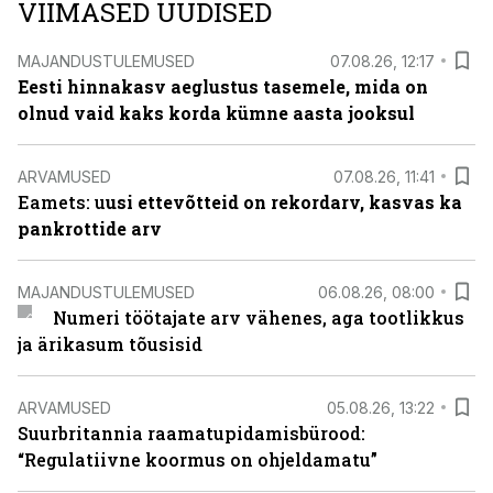
VIIMASED UUDISED
MAJANDUSTULEMUSED
07.08.26, 12:17
Eesti hinnakasv aeglustus tasemele, mida on
olnud vaid kaks korda kümne aasta jooksul
ARVAMUSED
07.08.26, 11:41
Eamets: u
usi ettevõtteid on rekordarv, kasvas ka
pankrottide arv
MAJANDUSTULEMUSED
06.08.26, 08:00
Numeri töötajate arv vähenes, aga tootlikkus
ja ärikasum tõusisid
ARVAMUSED
05.08.26, 13:22
Suurbritannia raamatupidamisbürood:
“Regulatiivne koormus on ohjeldamatu”