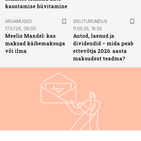
kasutamise hüvitamine
ST
ARVAMUSED
SISUTURUNDUS
17.07.26, 08:00
11.05.26, 16:30
Meelis Mandel: kas
Autod, laenud ja
maksad käibemaksuga
dividendid – mida peab
või ilma
ettevõtja 2026. aasta
maksudest teadma?