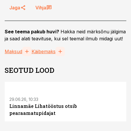
Jaga
Vihja
See teema pakub huvi?
Hakka neid märksõnu jälgima
ja saad alati teavituse, kui sel teemal ilmub midagi uut!
Maksud
Käibemaks
SEOTUD LOOD
ST
29.06.26, 10:33
Linnamäe Lihatööstus otsib
pearaamatupidajat