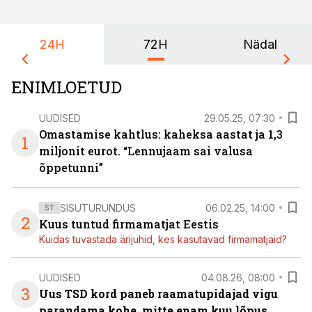
24H
72H
Nädal
ENIMLOETUD
UUDISED
29.05.25, 07:30
Omastamise kahtlus: kaheksa aastat ja 1,3
1
miljonit eurot. “Lennujaam sai valusa
õppetunni”
SISUTURUNDUS
06.02.25, 14:00
ST
2
Kuus tuntud firmamatjat Eestis
Kuidas tuvastada ärijuhid, kes kasutavad firmamatjaid?
UUDISED
04.08.26, 08:00
3
Uus TSD kord paneb raamatupidajad vigu
parandama kohe, mitte enam kuu lõpus