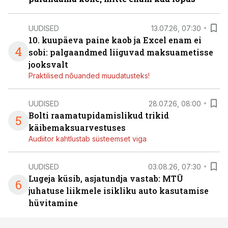
UUDISED
13.07.26, 07:30
10. kuupäeva paine kaob ja Excel enam ei
4
sobi: palgaandmed liiguvad maksuametisse
jooksvalt
Praktilised nõuanded muudatusteks!
UUDISED
28.07.26, 08:00
Bolti raamatupidamislikud trikid
5
käibemaksuarvestuses
Audiitor kahtlustab süsteemset viga
UUDISED
03.08.26, 07:30
Lugeja küsib, asjatundja vastab: MTÜ
6
juhatuse liikmele isikliku auto kasutamise
hüvitamine