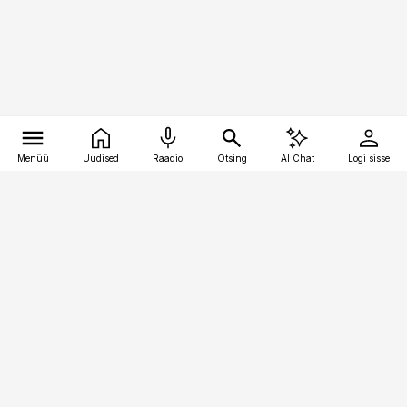
Menüü
Uudised
Raadio
Otsing
AI Chat
Logi sisse
Vana-Lõuna 39/1, 19094 Tallinn
(+372) 667 0111
raamatupidaja@raamatupidaja.ee
Telli
Reklaam
Firmast