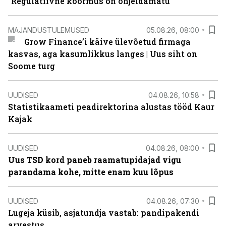
“Regulatiivne koormus on ohjeldamatu”
MAJANDUSTULEMUSED
05.08.26, 08:00
Grow Finance’i käive ülevõetud firmaga
kasvas, aga kasumlikkus langes | Uus siht on
Soome turg
UUDISED
04.08.26, 10:58
Statistikaameti peadirektorina alustas tööd Kaur
Kajak
UUDISED
04.08.26, 08:00
Uus TSD kord paneb raamatupidajad vigu
parandama kohe, mitte enam kuu lõpus
UUDISED
04.08.26, 07:30
Lugeja küsib, asjatundja vastab: pandipakendi
arvestus