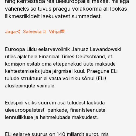
ning kehtestada rea üleeuroopalisi makse, millega
väheneks sõltuvus praegu võlakoorma all lookas
liikmesriikidelt laekuvatest summadest.
Jaga
Salvesta
Vihja
Euroopa Liidu eelarvevolinik Janusz Lewandowski
ütles ajalehele Financial Times Deutschland, et
komisjon esitab oma ettepanekud uute maksude
kehtestamiseks juba järgmisel kuul. Praegune ELi
tulude struktuur ei vasta voliniku sõnul (ELi)
aluslepingute vaimule.
Edaspidi võiks suurem osa tuludest laekuda
üleeuroopalistest pankade, finantsteenuste,
lennuliikluse ja heitmelubade maksudest.
ELi eelarve suurus on 140 miljardit eurot, mis