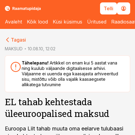
Telli
Avaleht
Kõik lood
Küsi küsimus
Üritused
Raadiosaa
cebook
cebook
Tagasi
Twitter)
Twitter)
MAKSUD
10.08.10, 12:02
kedIn
kedIn
Tähelepanu!
Artikkel on enam kui 5 aastat vana
ning kuulub väljaande digitaalsesse arhiivi.
ail
ail
Väljaanne ei uuenda ega kaasajasta arhiveeritud
sisu, mistõttu võib olla vajalik kaasaegsete
k
k
allikatega tutvumine
EL tahab kehtestada
üleeuroopalised maksud
Euroopa Liit tahab muuta oma eelarve tulubaasi