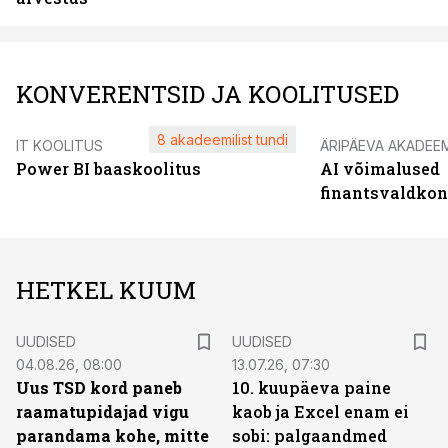
KONVERENTSID JA KOOLITUSED
8 akadeemilist tundi
IT KOOLITUS
ÄRIPÄEVA AKADEE
Power BI baaskoolitus
AI võimalused
finantsvaldko
HETKEL KUUM
UUDISED
UUDISED
04.08.26, 08:00
13.07.26, 07:30
Uus TSD kord paneb
10. kuupäeva paine
raamatupidajad vigu
kaob ja Excel enam ei
parandama kohe, mitte
sobi: palgaandmed