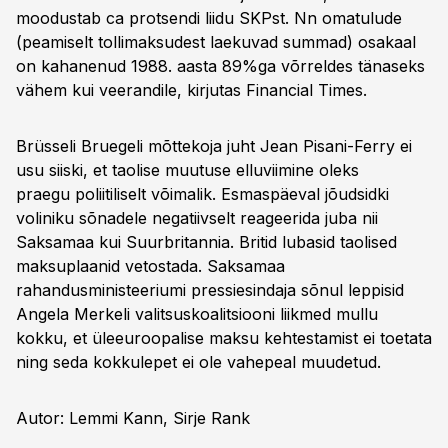
moodustab ca protsendi liidu SKPst. Nn omatulude
(peamiselt tollimaksudest laekuvad summad) osakaal
on kahanenud 1988. aasta 89%ga võrreldes tänaseks
vähem kui veerandile, kirjutas Financial Times.
Brüsseli Bruegeli mõttekoja juht Jean Pisani-Ferry ei
usu siiski, et taolise muutuse elluviimine oleks
praegu poliitiliselt võimalik. Esmaspäeval jõudsidki
voliniku sõnadele negatiivselt reageerida juba nii
Saksamaa kui Suurbritannia. Britid lubasid taolised
maksuplaanid vetostada. Saksamaa
rahandusministeeriumi pressiesindaja sõnul leppisid
Angela Merkeli valitsuskoalitsiooni liikmed mullu
kokku, et üleeuroopalise maksu kehtestamist ei toetata
ning seda kokkulepet ei ole vahepeal muudetud.
Autor: Lemmi Kann, Sirje Rank