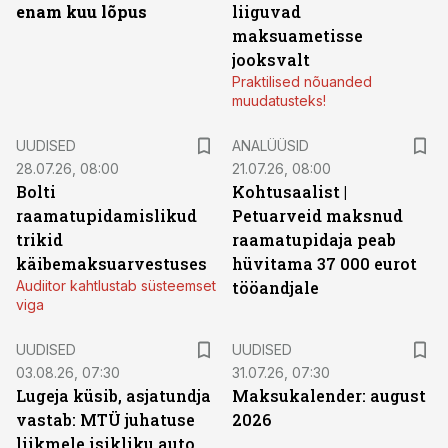
enam kuu lõpus
liiguvad
maksuametisse
jooksvalt
Praktilised nõuanded
muudatusteks!
UUDISED
ANALÜÜSID
28.07.26, 08:00
21.07.26, 08:00
Bolti
Kohtusaalist
|
raamatupidamislikud
Petuarveid maksnud
trikid
raamatupidaja peab
käibemaksuarvestuses
hüvitama 37 000 eurot
Audiitor kahtlustab süsteemset
tööandjale
viga
UUDISED
UUDISED
03.08.26, 07:30
31.07.26, 07:30
Lugeja küsib, asjatundja
Maksukalender: august
vastab: MTÜ juhatuse
2026
liikmele isikliku auto