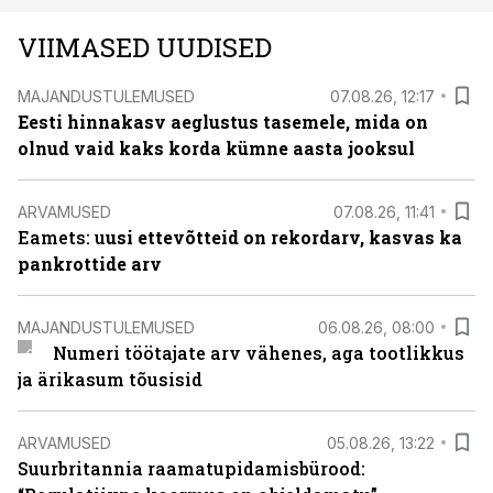
VIIMASED UUDISED
MAJANDUSTULEMUSED
07.08.26, 12:17
Eesti hinnakasv aeglustus tasemele, mida on
olnud vaid kaks korda kümne aasta jooksul
ARVAMUSED
07.08.26, 11:41
Eamets: u
usi ettevõtteid on rekordarv, kasvas ka
pankrottide arv
MAJANDUSTULEMUSED
06.08.26, 08:00
Numeri töötajate arv vähenes, aga tootlikkus
ja ärikasum tõusisid
ARVAMUSED
05.08.26, 13:22
Suurbritannia raamatupidamisbürood: