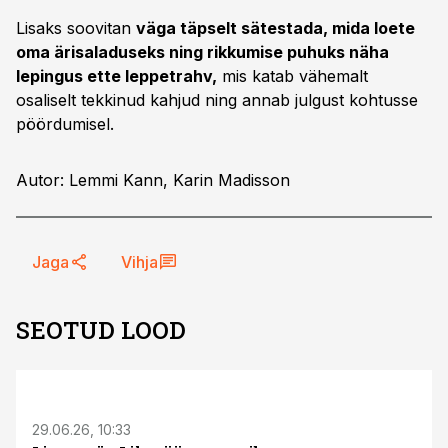
Lisaks soovitan
väga täpselt sätestada, mida loete
oma ärisaladuseks ning rikkumise puhuks näha
lepingus ette leppetrahv,
mis katab vähemalt
osaliselt tekkinud kahjud ning annab julgust kohtusse
pöördumisel.
Autor: Lemmi Kann, Karin Madisson
Jaga
Vihja
SEOTUD LOOD
ST
29.06.26, 10:33