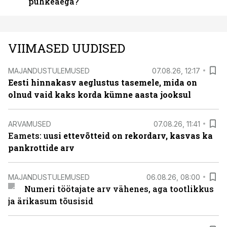
puhkeaega?
VIIMASED UUDISED
MAJANDUSTULEMUSED
07.08.26, 12:17
Eesti hinnakasv aeglustus tasemele, mida on
olnud vaid kaks korda kümne aasta jooksul
ARVAMUSED
07.08.26, 11:41
Eamets: u
usi ettevõtteid on rekordarv, kasvas ka
pankrottide arv
MAJANDUSTULEMUSED
06.08.26, 08:00
Numeri töötajate arv vähenes, aga tootlikkus
ja ärikasum tõusisid