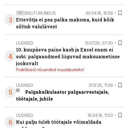
SISUTURUNDUS
30.04.18, 15:59
ST
3
Ettevõtja ei pea palka maksma, kuid kõik
sõltub valulävest
UUDISED
13.07.26, 07:30
10. kuupäeva paine kaob ja Excel enam ei
4
sobi: palgaandmed liiguvad maksuametisse
jooksvalt
Praktilised nõuanded muudatusteks!
UUDISED
31.12.25, 11:29
5
Palgakalkulaator palgaarvestajale,
töötajale, juhile
UUDISED
18.04.16, 11:53
6
Kui palju tuleb töötajale võimaldada