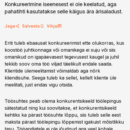
Konkureerimine iseenesest ei ole keelatud, aga
pahatihti kasutatakse selle käigus ära ärisaladust.
Jaga
Salvesta
Vihja
Eriti tuleb ebaausat konkureerimist ette olukorras, kus
koostöö juhtkonnaga või omanikega ei suju või siis
omanikud on igapäevasest tegevusest kaugel ja juhil
tekkib soov oma töö viljad täielikult endale saada.
Klientide ülemeelitamist võimaldab aga nõrk
kliendisuhe. Seega tuleb ka sellel, kellelt kliente üle
meelitati, just endas vigu otsida.
Töösuhtes peab olema konkurentsikeeld töölepingus
sätestatud ning kui soovitakse, et konkurentsikeeld
kehtiks ka pärast töösuhte lõppu, siis tuleb selle eest
maksta pärast töölepingu lõppemist igakuist mõistlikku
tasu. Tööandjatele ei ole jõudnud aga veel kohale