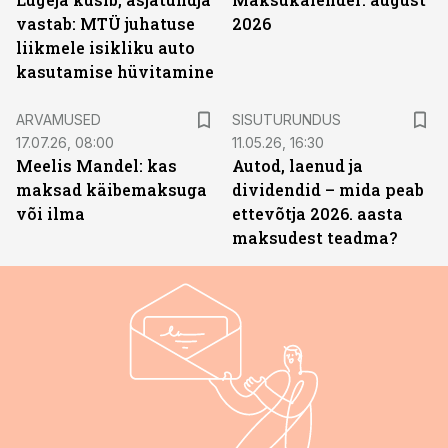
vastab: MTÜ juhatuse
2026
liikmele isikliku auto
kasutamise hüvitamine
ST
ARVAMUSED
SISUTURUNDUS
17.07.26, 08:00
11.05.26, 16:30
Meelis Mandel: kas
Autod, laenud ja
maksad käibemaksuga
dividendid – mida peab
või ilma
ettevõtja 2026. aasta
maksudest teadma?