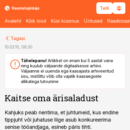
Telli
Avaleht
Kõik lood
Küsi küsimus
Üritused
Raadiosaa
cebook
cebook
Tagasi
Twitter)
Twitter)
10.02.10, 08:30
kedIn
kedIn
Tähelepanu!
Artikkel on enam kui 5 aastat vana
ning kuulub väljaande digitaalsesse arhiivi.
ail
ail
Väljaanne ei uuenda ega kaasajasta arhiveeritud
sisu, mistõttu võib olla vajalik kaasaegsete
k
k
allikatega tutvumine
Kaitse oma ärisaladust
Kahjuks peab nentima, et juhtumeid, kus endine
tippjuht või juhatuse liige asub konkureerima
senise tööandjaga, esineb päris tihti.