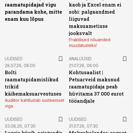
raamatupidajad vigu
kaob ja Excel enam ei
parandama kohe, mitte
sobi: palgaandmed
enam kuu lõpus
liiguvad
maksuametisse
jooksvalt
Praktilised nõuanded
muudatusteks!
UUDISED
ANALÜÜSID
28.07.26, 08:00
21.07.26, 08:00
Bolti
Kohtusaalist
|
raamatupidamislikud
Petuarveid maksnud
trikid
raamatupidaja peab
käibemaksuarvestuses
hüvitama 37 000 eurot
Audiitor kahtlustab süsteemset
tööandjale
viga
UUDISED
UUDISED
03.08.26, 07:30
31.07.26, 07:30
Lugeja küsib, asjatundja
Maksukalender: august