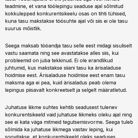
teadmine, et vana töölepingu seaduse ajal sõlmitud
kokkulepped konkurentsikeelu osas on tihti tühised,
kuna tasu makstakse töösuhte ajal või siis ei ole tasu
suurus mõistlik.
Seega maksab tööandja tasu selle eest midagi sisuliselt
vastu saamata ning see avastatakse alles siis, kui
probleemid on juba tekkinud. Ei ole erandlikud
juhtumid, kus makstakse siiani tasu ka ärisaladuse
hoidmise eest. Ärisaladuse hoidmise eest enam tasu
maksma aga ei pea, kuid ärisaladus peab olema
lepingus piisavalt konkreetselt ja selgelt määratletud.
Juhatuse liikme suhtes kehtib seadusest tulenev
konkurentsikeeld vaid juhatuse liikmeks oleku ajal ning
see ei kata väga mitmeid tegutsemisvorme. Seega tuleb
sõlmida ka juhatuse liikmega vastav leping, kui
soovitakse, et konkurentsikeeld oleks seaduses