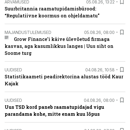
ARVAMUSED
05.08.26, 13:22
Suurbritannia raamatupidamisbürood:
“Regulatiivne koormus on ohjeldamatu”
MAJANDUSTULEMUSED
05.08.26, 08:00
Grow Finance’i käive ülevõetud firmaga
kasvas, aga kasumlikkus langes | Uus siht on
Soome turg
UUDISED
04.08.26, 10:58
Statistikaameti peadirektorina alustas tööd Kaur
Kajak
UUDISED
04.08.26, 08:00
Uus TSD kord paneb raamatupidajad vigu
parandama kohe, mitte enam kuu lõpus