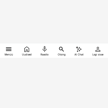
Menüü
Uudised
Raadio
Otsing
AI Chat
Logi sisse
Vana-Lõuna 39/1, 19094 Tallinn
(+372) 667 0111
raamatupidaja@raamatupidaja.ee
Telli
Reklaam