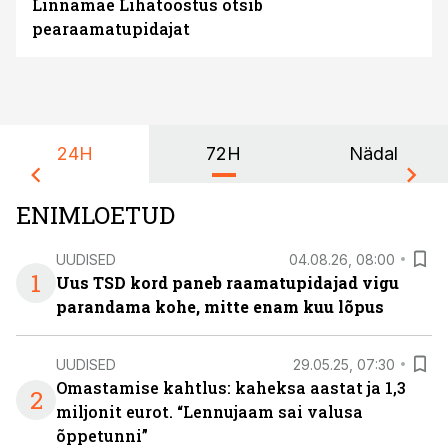
Linnamäe Lihatööstus otsib
pearaamatupidajat
24H
72H
Nädal
ENIMLOETUD
UUDISED
04.08.26, 08:00
1
Uus TSD kord paneb raamatupidajad vigu
parandama kohe, mitte enam kuu lõpus
UUDISED
29.05.25, 07:30
Omastamise kahtlus: kaheksa aastat ja 1,3
2
miljonit eurot. “Lennujaam sai valusa
õppetunni”