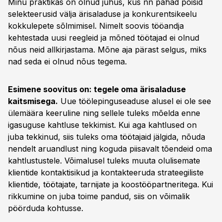
Minu praktikas on olnud juhus, kus nn pahad poisid
selekteerusid välja ärisaladuse ja konkurentsikeelu
kokkulepete sõlmimisel. Nimelt soovis tööandja
kehtestada uusi reegleid ja mõned töötajad ei olnud
nõus neid allkirjastama. Mõne aja pärast selgus, miks
nad seda ei olnud nõus tegema.
Esimene soovitus on: tegele oma ärisaladuse
kaitsmisega.
Uue töölepinguseaduse alusel ei ole see
ülemäära keeruline ning sellele tuleks mõelda enne
igasuguse kahtluse tekkimist. Kui aga kahtlused on
juba tekkinud, siis tuleks oma töötajaid jälgida, nõuda
nendelt aruandlust ning koguda piisavalt tõendeid oma
kahtlustustele. Võimalusel tuleks muuta olulisemate
klientide kontaktisikud ja kontakteeruda strateegiliste
klientide, töötajate, tarnijate ja koostööpartneritega. Kui
rikkumine on juba toime pandud, siis on võimalik
pöörduda kohtusse.