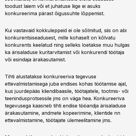
toodust laiem või et juhatuse liige ei asuks
konkureerima pärast õigussuhte lõppemist.
Kui vastavaid kokkuleppeid ei ole sõlmitud, siis on abi
konkurentsiseadusest, mille kohaselt on kõlvatu
konkurents keelatud ning selleks loetakse muu hulgas
ka ärisaladuse kuritarvitamist või konkurendi töötaja
või esindaja ärakasutamist.
Tihti alustatakse konkureeriva tegevuse
ettevalmistamisega juba endises kohas töötamise ajal,
kus juurdepääs kliendibaasile, töötajatele, tootmis- või
teenindusprotsessile jms on väga hea. Konkureeriva
tegevusega kaasneb tihti endise tööandja ärisaladuse
ärakasutamine, andmete kopeerimine, klientide nn
ettevalmistamine, töötajate ülemeelitamine jms.