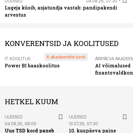
UUDISED
04.08.26, 07:30
Lugeja küsib, asjatundja vastab: pandipakendi
arvestus
KONVERENTSID JA KOOLITUSED
8 akadeemilist tundi
IT KOOLITUS
ÄRIPÄEVA AKADEE
Power BI baaskoolitus
AI võimalused
finantsvaldko
HETKEL KUUM
UUDISED
UUDISED
04.08.26, 08:00
13.07.26, 07:30
Uus TSD kord paneb
10. kuupäeva paine