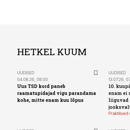
HETKEL KUUM
UUDISED
UUDISED
04.08.26, 08:00
13.07.26, 0
Uus TSD kord paneb
10. kuup
raamatupidajad vigu parandama
enam ei 
kohe, mitte enam kuu lõpus
liiguvad
jooksval
Praktilise