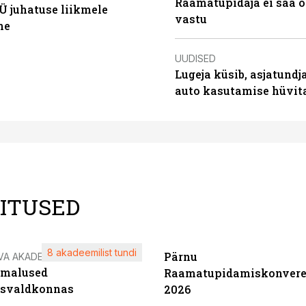
Raamatupidaja ei saa o
Ü juhatuse liikmele
vastu
ne
UUDISED
Lugeja küsib, asjatundj
auto kasutamise hüvi
LITUSED
8 akadeemilist tundi
Pärnu
VA AKADEEMIA
imalused
Raamatupidamiskonvere
tsvaldkonnas
2026