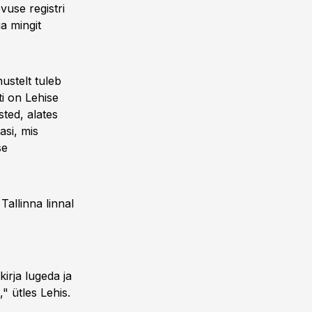
use registri
a mingit
nustelt tuleb
i on Lehise
sted, alates
asi, mis
se
allinna linnal
kirja lugeda ja
" ütles Lehis.