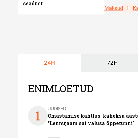
seadust
kohta selgi
Maksud
K
24H
72H
ENIMLOETUD
UUDISED
1
Omastamise kahtlus: kaheksa aastat 
“Lennujaam sai valusa õppetunni”