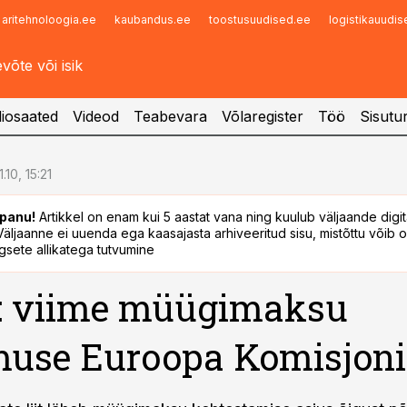
aritehnoloogia.ee
kaubandus.ee
toostusuudised.ee
logistikauudi
Infopank
Radar
iosaated
Videod
Teabevara
Võlaregister
Töö
Sisutu
.10, 15:21
panu!
Artikkel on enam kui 5 aastat vana ning kuulub väljaande digi
. Väljaanne ei uuenda ega kaasajasta arhiveeritud sisu, mistõttu võib ol
sete allikatega tutvumine
s: viime müügimaksu
muse Euroopa Komisjoni