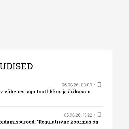
kogu Eestis
aasta maksudest
UDISED
06.08.26, 08:00
rv vähenes, aga tootlikkus ja ärikasum
05.08.26, 13:22
pidamisbürood: “Regulatiivne koormus on