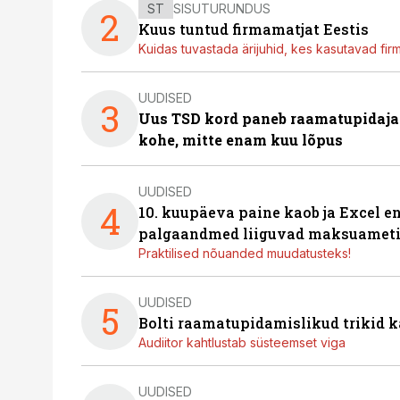
ST
SISUTURUNDUS
2
Kuus tuntud firmamatjat Eestis
Kuidas tuvastada ärijuhid, kes kasutavad fir
UUDISED
3
Uus TSD kord paneb raamatupidaj
kohe, mitte enam kuu lõpus
UUDISED
4
10. kuupäeva paine kaob ja Excel en
palgaandmed liiguvad maksuameti
Praktilised nõuanded muudatusteks!
UUDISED
5
Bolti raamatupidamislikud trikid
Audiitor kahtlustab süsteemset viga
UUDISED