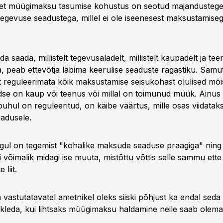
, et müügimaksu tasumise kohustus on seotud majandustegev
egevuse seadustega, millel ei ole iseenesest maksustamiseg
da saada, millistelt tegevusaladelt, millistelt kaupadelt ja tee
 peab ettevõtja läbima keerulise seaduste rägastiku. Samut
lt reguleerimata kõik maksustamise seisukohast olulised mõi
ldse on kaup või teenus või millal on toimunud müük. Ainus 
hul on reguleeritud, on käibe väärtus, mille osas viidatak
adusele.
gul on tegemist "kohalike maksude seaduse praagiga" ning T
 võimalik midagi ise muuta, mistõttu võttis selle sammu ette
liit.
a vastutatavatel ametnikel oleks siiski põhjust ka endal seda 
kleda, kui lihtsaks müügimaksu haldamine neile saab olema,