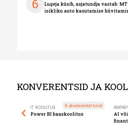
6
Lugeja küsib, asjatundja vastab: MT
isikliku auto kasutamise hüvitami
KONVERENTSID JA KOO
8 akadeemilist tundi
IT KOOLITUS
ÄRIPÄE
Power BI baaskoolitus
AI võ
finan