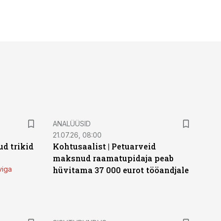
ANALÜÜSID
21.07.26, 08:00
d trikid
Kohtusaalist
|
Petuarveid
maksnud raamatupidaja peab
viga
hüvitama 37 000 eurot tööandjale
ST