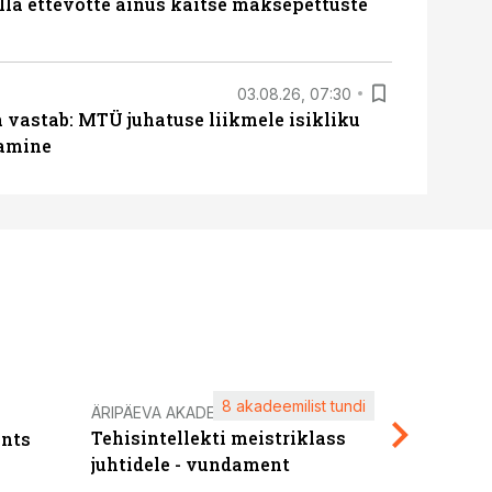
lla ettevõtte ainus kaitse maksepettuste
03.08.26, 07:30
a vastab: MTÜ juhatuse liikmele isikliku
tamine
8 akadeemilist tundi
Kasuta ä
ÄRIPÄEVA AKADEEMIA
Tehisintellekti meistriklass
nts
maksuva
juhtidele - vundament