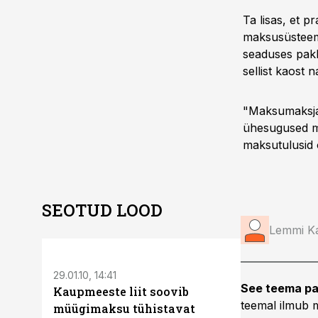
Ta lisas, et 
maksusüsteemi
seaduses pakk
sellist kaost
"Maksumaksjate
ühesugused ma
maksutulusid õ
SEOTUD LOOD
Lemmi K
29.01.10, 14:41
26.01.10, 13:58
See teema pa
Kaupmeeste liit soovib
Maksumaks
teemal ilmub m
müügimaksu tühistavat
ministeer