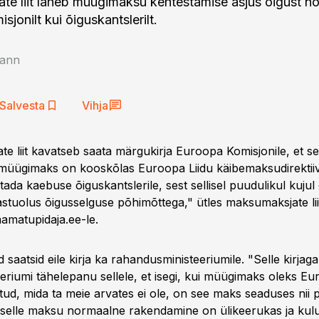
e liit läheb müügimaksu kehtestamise asjus õigust n
jonilt kui õiguskantslerilt.
ann
Salvesta
Vihja
e liit kavatseb saata märgukirja Euroopa Komisjonile, et s
 müügimaks on kooskõlas Euroopa Liidu käibemaksudirektii
ada kaebuse õiguskantslerile, sest sellisel puudulikul kujul
tuolus õigusselguse põhimõttega," ütles maksumaksjate li
aamatupidaja.ee-le.
saatsid eile kirja ka rahandusministeeriumile. "Selle kirjag
eeriumi tähelepanu sellele, et isegi, kui müügimaks oleks E
tud, mida ta meie arvates ei ole, on see maks seaduses nii 
t selle maksu normaalne rakendamine on ülikeerukas ja kul