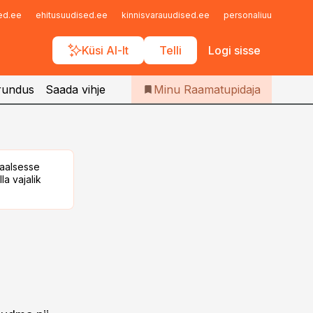
Iseteenindus
sed.ee
ehitusuudised.ee
kinnisvarauudised.ee
personaliuudised.ee
Telli Raamatupidaja
Küsi AI-lt
Telli
Logi sisse
rundus
Saada vihje
Minu Raamatupidaja
taalsesse
la vajalik