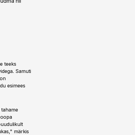
õudma nii
ee teeks
videga. Samuti
 on
idu esimees
a tahame
uroopa
puudulikult
ukas," märkis