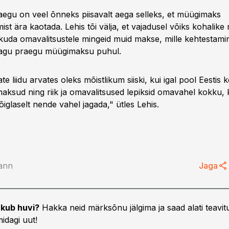
praegu on veel õnneks piisavalt aega selleks, et müügimaks
st ära kaotada. Lehis tõi välja, et vajadusel võiks kohalik
uda omavalitsustele mingeid muid makse, mille kehtestamine
 nagu praegu müügimaksu puhul.
 liidu arvates oleks mõistlikum siiski, kui igal pool Eestis k
ksud ning riik ja omavalitsused lepiksid omavahel kokku, 
iglaselt nende vahel jagada," ütles Lehis.
ann
Jaga
25.01.10, 14:13
kub huvi?
Hakka neid märksõnu jälgima ja saad alati teavitu
jad küsivad
Tallinna linn ja maksuhaldur
idagi uut!
iumilt müügimaksu
hakkavad koos müügimaksu