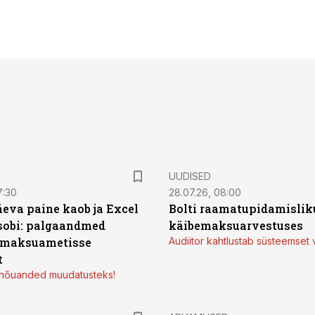
UUDISED
7:30
28.07.26, 08:00
äeva paine kaob ja Excel
Bolti raamatupidamisliku
sobi: palgaandmed
käibemaksuarvestuses
 maksuametisse
Audiitor kahtlustab süsteemset 
t
d nõuanded muudatusteks!