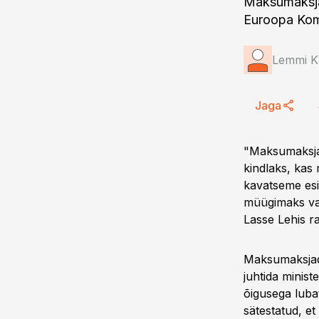
Maksumaksjat
Euroopa Komis
Lemmi K
Jaga
"Maksumaksjat
kindlaks, kas
kavatseme esit
müügimaks vas
Lasse Lehis r
Maksumaksjad 
juhtida minist
õigusega luba
sätestatud, e