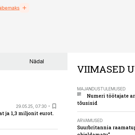
tusi
kogumist haldama
äibemaks
Nädal
VIIMASED U
MAJANDUSTULEMUSED
Numeri töötajate a
tõusisid
29.05.25, 07:30
ja 1,3 miljonit eurot.
ARVAMUSED
Suurbritannia raamatu
ohjeldamatu”