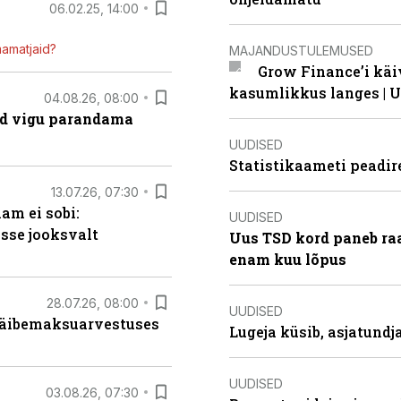
06.02.25, 14:00
mamatjaid?
MAJANDUSTULEMUSED
Grow Finance’i käi
kasumlikkus langes | U
04.08.26, 08:00
ad vigu parandama
UUDISED
Statistikaameti peadir
13.07.26, 07:30
am ei sobi:
UUDISED
sse jooksvalt
Uus TSD kord paneb ra
enam kuu lõpus
28.07.26, 08:00
UUDISED
 käibemaksuarvestuses
Lugeja küsib, asjatund
UUDISED
03.08.26, 07:30