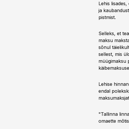
Lehis lisades
ja kaubandust
pistmist.
Selleks, et tea
maksu maksta,
sõnul täieliku
sellest, mis ü
müügimaksu pu
käibemaksuse
Lehise hinnan
endal polekski
maksumaksjate 
"Tallinna linn
omaette mõtis