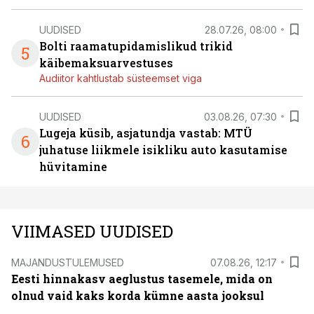
UUDISED
28.07.26, 08:00
Bolti raamatupidamislikud trikid
5
käibemaksuarvestuses
Audiitor kahtlustab süsteemset viga
UUDISED
03.08.26, 07:30
Lugeja küsib, asjatundja vastab: MTÜ
6
juhatuse liikmele isikliku auto kasutamise
hüvitamine
VIIMASED UUDISED
MAJANDUSTULEMUSED
07.08.26, 12:17
Eesti hinnakasv aeglustus tasemele, mida on
olnud vaid kaks korda kümne aasta jooksul