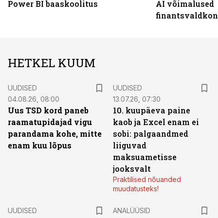
Power BI baaskoolitus
AI võimalused
finantsvaldko
HETKEL KUUM
UUDISED
UUDISED
04.08.26, 08:00
13.07.26, 07:30
Uus TSD kord paneb
10. kuupäeva paine
raamatupidajad vigu
kaob ja Excel enam ei
parandama kohe, mitte
sobi: palgaandmed
enam kuu lõpus
liiguvad
maksuametisse
jooksvalt
Praktilised nõuanded
muudatusteks!
UUDISED
ANALÜÜSID