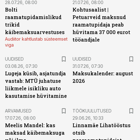
28.07.26, 08:00
21.07.26, 08:00
Bolti
Kohtusaalist
|
raamatupidamislikud
Petuarveid maksnud
trikid
raamatupidaja peab
käibemaksuarvestuses
hüvitama 37 000 eurot
Audiitor kahtlustab süsteemset
tööandjale
viga
UUDISED
UUDISED
03.08.26, 07:30
31.07.26, 07:30
Lugeja küsib, asjatundja
Maksukalender: august
vastab: MTÜ juhatuse
2026
liikmele isikliku auto
kasutamise hüvitamine
ST
ARVAMUSED
TÖÖKUULUTUSED
17.07.26, 08:00
29.06.26, 10:33
Meelis Mandel: kas
Linnamäe Lihatööstus
maksad käibemaksuga
otsib