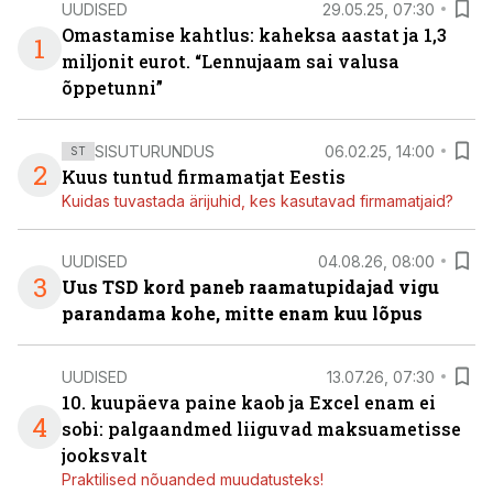
UUDISED
29.05.25, 07:30
Omastamise kahtlus: kaheksa aastat ja 1,3
1
miljonit eurot. “Lennujaam sai valusa
õppetunni”
SISUTURUNDUS
06.02.25, 14:00
ST
2
Kuus tuntud firmamatjat Eestis
Kuidas tuvastada ärijuhid, kes kasutavad firmamatjaid?
UUDISED
04.08.26, 08:00
3
Uus TSD kord paneb raamatupidajad vigu
parandama kohe, mitte enam kuu lõpus
UUDISED
13.07.26, 07:30
10. kuupäeva paine kaob ja Excel enam ei
4
sobi: palgaandmed liiguvad maksuametisse
jooksvalt
Praktilised nõuanded muudatusteks!