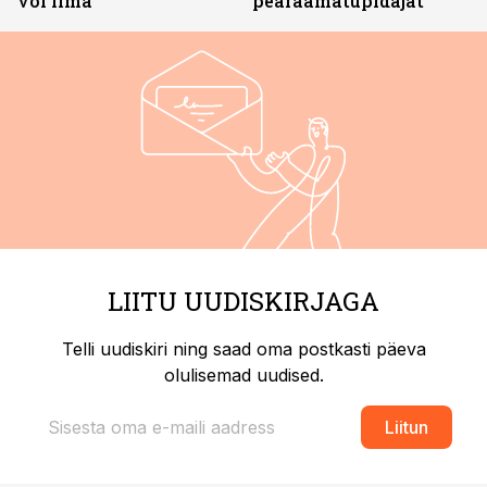
või ilma
pearaamatupidajat
LIITU UUDISKIRJAGA
Telli uudiskiri ning saad oma postkasti päeva
olulisemad uudised.
Liitun