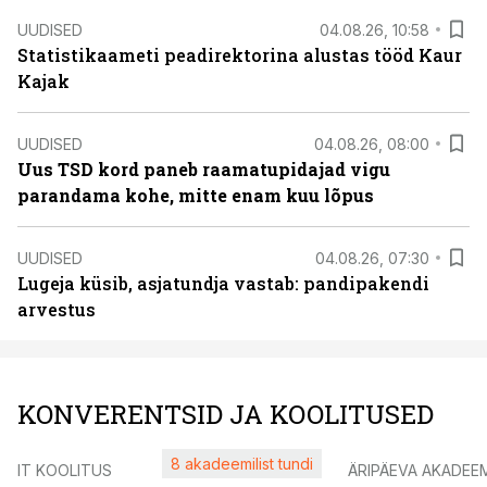
UUDISED
04.08.26, 10:58
Statistikaameti peadirektorina alustas tööd Kaur
Kajak
UUDISED
04.08.26, 08:00
Uus TSD kord paneb raamatupidajad vigu
parandama kohe, mitte enam kuu lõpus
UUDISED
04.08.26, 07:30
Lugeja küsib, asjatundja vastab: pandipakendi
arvestus
KONVERENTSID JA KOOLITUSED
8 akadeemilist tundi
IT KOOLITUS
ÄRIPÄEVA AKADEE