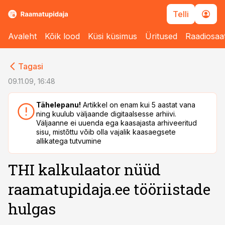
Telli
Avaleht
Kõik lood
Küsi küsimus
Üritused
Raadiosaa
cebook
cebook
Tagasi
Twitter)
Twitter)
09.11.09, 16:48
kedIn
kedIn
Tähelepanu!
Artikkel on enam kui 5 aastat vana
ning kuulub väljaande digitaalsesse arhiivi.
ail
ail
Väljaanne ei uuenda ega kaasajasta arhiveeritud
sisu, mistõttu võib olla vajalik kaasaegsete
k
k
allikatega tutvumine
THI kalkulaator nüüd
raamatupidaja.ee tööriistade
hulgas