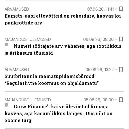
ARVAMUSED
07.08.26, 11:41
Eamets: u
usi ettevõtteid on rekordarv, kasvas ka
pankrottide arv
MAJANDUSTULEMUSED
06.08.26, 08:00
Numeri töötajate arv vähenes, aga tootlikkus
ja ärikasum tõusisid
ARVAMUSED
05.08.26, 13:22
Suurbritannia raamatupidamisbürood:
“Regulatiivne koormus on ohjeldamatu”
MAJANDUSTULEMUSED
05.08.26, 08:00
Grow Finance’i käive ülevõetud firmaga
kasvas, aga kasumlikkus langes | Uus siht on
Soome turg