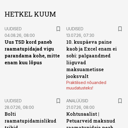
HETKEL KUUM
UUDISED
UUDISED
04.08.26, 08:00
13.07.26, 07:30
Uus TSD kord paneb
10. kuupäeva paine
raamatupidajad vigu
kaob ja Excel enam ei
parandama kohe, mitte
sobi: palgaandmed
enam kuu lõpus
liiguvad
maksuametisse
jooksvalt
Praktilised nõuanded
muudatusteks!
UUDISED
ANALÜÜSID
28.07.26, 08:00
21.07.26, 08:00
Bolti
Kohtusaalist
|
raamatupidamislikud
Petuarveid maksnud
trikid
raamatupidaja peab