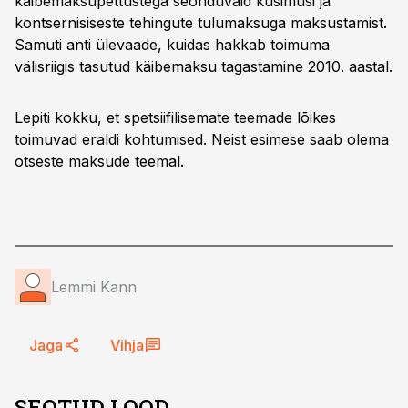
käibemaksupettustega seonduvaid küsimusi ja
kontsernisiseste tehingute tulumaksuga maksustamist.
Samuti anti ülevaade, kuidas hakkab toimuma
välisriigis tasutud käibemaksu tagastamine 2010. aastal.
Lepiti kokku, et spetsiifilisemate teemade lõikes
toimuvad eraldi kohtumised. Neist esimese saab olema
otseste maksude teemal.
Lemmi Kann
Jaga
Vihja
SEOTUD LOOD