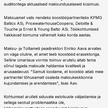
audiitoritega aktuaalseid maksundusalaseid küsimusi.
Maksuamet valis nendeks koostööpartneriteks KPMG
Baltics ASi, PricewaterhouseCoopersi, Deloitte &
Touche ja Ernst & Young Baltic ASi. Töökohtumised
hakkavad toimuma vähemalt kaks korda aastas.
Maksu- ja Tolliameti peadirektori Enriko Aava arvates
on väga oluline, et amet teeb koostööd erasektoriga.
Selline ümarlaua vormis toimuv arutelu aitab tema
sõnul tagada maksude haldamise kvaliteeti ja
arusaadavust. "Samuti loodame, et koostöö aitab meie
partneritel tõhusamalt osaleda maksukeskkonna
kujundamises ja arendamises", lisas Aav.
Kohtumisel arutleti siduvate eelotsuste väljastamise ja
sellega seotud problemaatika üle,