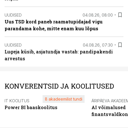
UUDISED
04.08.26, 08:00
Uus TSD kord paneb raamatupidajad vigu
parandama kohe, mitte enam kuu lõpus
UUDISED
04.08.26, 07:30
Lugeja küsib, asjatundja vastab: pandipakendi
arvestus
KONVERENTSID JA KOOLITUSED
8 akadeemilist tundi
IT KOOLITUS
ÄRIPÄEVA AKADEE
Power BI baaskoolitus
AI võimalused
finantsvaldko