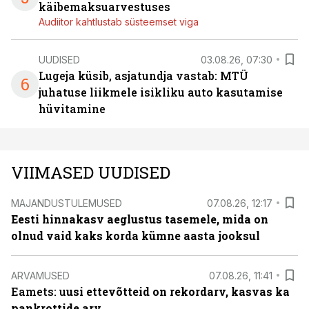
käibemaksuarvestuses
Audiitor kahtlustab süsteemset viga
UUDISED
03.08.26, 07:30
Lugeja küsib, asjatundja vastab: MTÜ
6
juhatuse liikmele isikliku auto kasutamise
hüvitamine
VIIMASED UUDISED
MAJANDUSTULEMUSED
07.08.26, 12:17
Eesti hinnakasv aeglustus tasemele, mida on
olnud vaid kaks korda kümne aasta jooksul
ARVAMUSED
07.08.26, 11:41
Eamets: u
usi ettevõtteid on rekordarv, kasvas ka
pankrottide arv