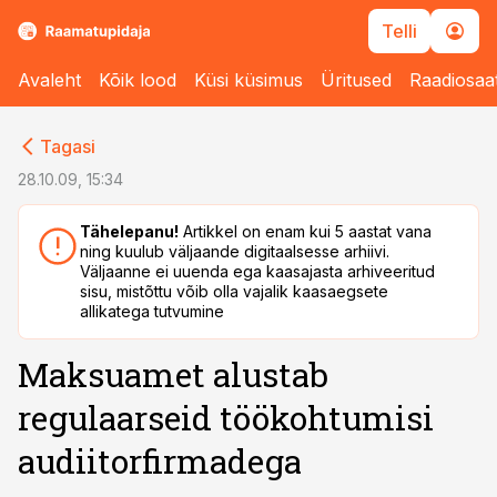
Telli
Avaleht
Kõik lood
Küsi küsimus
Üritused
Raadiosaa
cebook
cebook
Tagasi
Twitter)
Twitter)
28.10.09, 15:34
kedIn
kedIn
Tähelepanu!
Artikkel on enam kui 5 aastat vana
ning kuulub väljaande digitaalsesse arhiivi.
ail
ail
Väljaanne ei uuenda ega kaasajasta arhiveeritud
sisu, mistõttu võib olla vajalik kaasaegsete
k
k
allikatega tutvumine
Maksuamet alustab
regulaarseid töökohtumisi
audiitorfirmadega