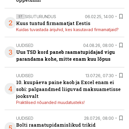
SISUTURUNDUS
06.02.25, 14:00
ST
2
Kuus tuntud firmamatjat Eestis
Kuidas tuvastada ärijuhid, kes kasutavad firmamatjaid?
UUDISED
04.08.26, 08:00
3
Uus TSD kord paneb raamatupidajad vigu
parandama kohe, mitte enam kuu lõpus
UUDISED
13.07.26, 07:30
10. kuupäeva paine kaob ja Excel enam ei
4
sobi: palgaandmed liiguvad maksuametisse
jooksvalt
Praktilised nõuanded muudatusteks!
UUDISED
28.07.26, 08:00
Bolti raamatupidamislikud trikid
5