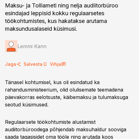
Maksu- ja Tolliameti ning nelja audiitorbüroo
esindajad leppisid kokku regulaarsetes
töökohtumistes, kus hakatakse arutama
maksundusalaseid küsimusi.
Lemmi Kann
Jaga
Salvesta
Vihja
Tänasel kohtumisel, kus oli esindatud ka
rahandusministeerium, olid olulisemate teemadena
päevakorras eelotsuste, käibemaksu ja tulumaksuga
seotud küsimused.
Regulaarsete töökohtumiste alustamist
audiitorbüroodega põhjendab maksuhaldur sooviga
saada tagasisidet oma tööle ning arutada koos