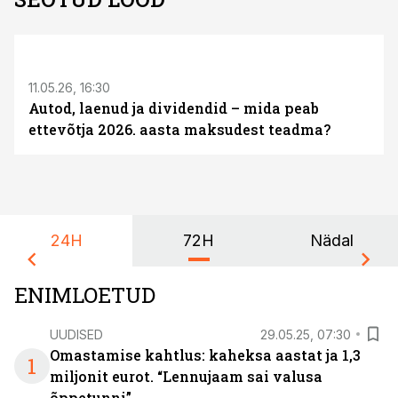
ST
11.05.26, 16:30
Autod, laenud ja dividendid – mida peab
ettevõtja 2026. aasta maksudest teadma?
24H
72H
Nädal
ENIMLOETUD
UUDISED
29.05.25, 07:30
Omastamise kahtlus: kaheksa aastat ja 1,3
1
miljonit eurot. “Lennujaam sai valusa
õppetunni”