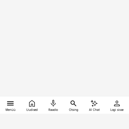
Menüü
Uudised
Raadio
Otsing
AI Chat
Logi sisse