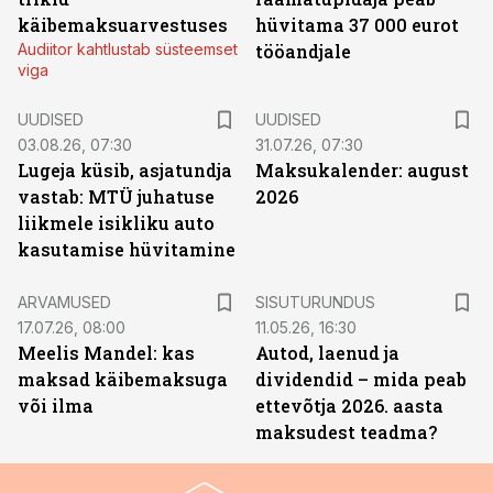
käibemaksuarvestuses
hüvitama 37 000 eurot
Audiitor kahtlustab süsteemset
tööandjale
viga
UUDISED
UUDISED
03.08.26, 07:30
31.07.26, 07:30
Lugeja küsib, asjatundja
Maksukalender: august
vastab: MTÜ juhatuse
2026
liikmele isikliku auto
kasutamise hüvitamine
ST
ARVAMUSED
SISUTURUNDUS
17.07.26, 08:00
11.05.26, 16:30
Meelis Mandel: kas
Autod, laenud ja
maksad käibemaksuga
dividendid – mida peab
või ilma
ettevõtja 2026. aasta
maksudest teadma?