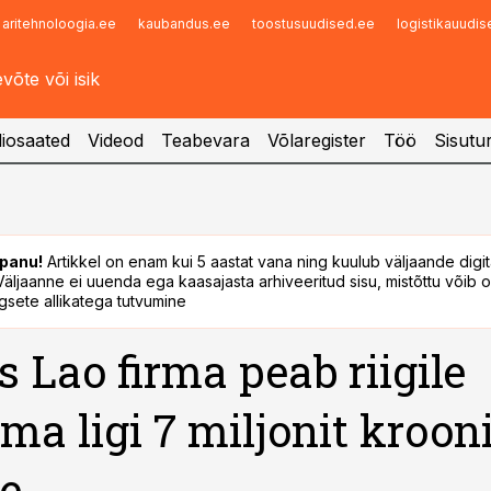
aritehnoloogia.ee
kaubandus.ee
toostusuudised.ee
logistikauudi
Infopank
Radar
iosaated
Videod
Teabevara
Võlaregister
Töö
Sisutu
panu!
Artikkel on enam kui 5 aastat vana ning kuulub väljaande digi
. Väljaanne ei uuenda ega kaasajasta arhiveeritud sisu, mistõttu võib ol
sete allikatega tutvumine
s Lao firma peab riigile
a ligi 7 miljonit kroon
e