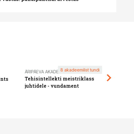
8 akadeemilist tundi
Kasuta ä
ÄRIPÄEVA AKADEEMIA
Tehisintellekti meistriklass
nts
maksuva
juhtidele - vundament