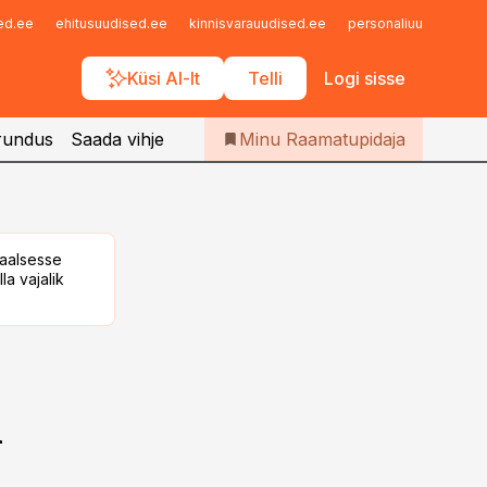
Iseteenindus
sed.ee
ehitusuudised.ee
kinnisvarauudised.ee
personaliuudised.ee
Telli Raamatupidaja
Küsi AI-lt
Telli
Logi sisse
rundus
Saada vihje
Minu Raamatupidaja
taalsesse
la vajalik
i