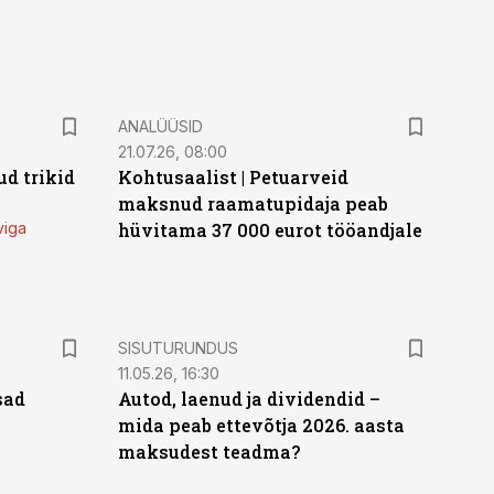
ANALÜÜSID
21.07.26, 08:00
d trikid
Kohtusaalist
|
Petuarveid
maksnud raamatupidaja peab
viga
hüvitama 37 000 eurot tööandjale
ST
SISUTURUNDUS
11.05.26, 16:30
sad
Autod, laenud ja dividendid –
mida peab ettevõtja 2026. aasta
maksudest teadma?