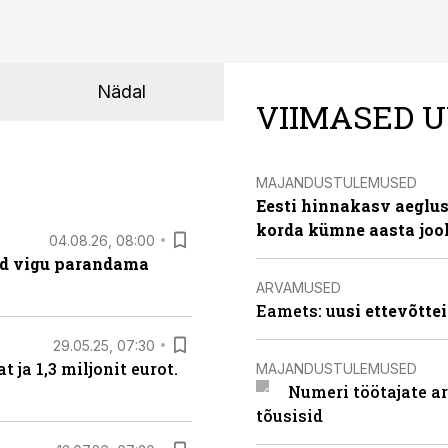
Nädal
VIIMASED U
MAJANDUSTULEMUSED
Eesti hinnakasv aeglus
korda kümne aasta joo
04.08.26, 08:00
ad vigu parandama
ARVAMUSED
Eamets: u
usi ettevõtte
29.05.25, 07:30
ja 1,3 miljonit eurot.
MAJANDUSTULEMUSED
Numeri töötajate a
tõusisid