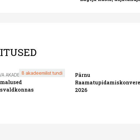
LITUSED
8 akadeemilist tundi
Pärnu
VA AKADEEMIA
imalused
Raamatupidamiskonvere
tsvaldkonnas
2026