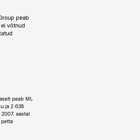
 Group peab
 ei võtnud
tatud
haselt peab ML
u ja 2 638
 2007. aastal
 petta