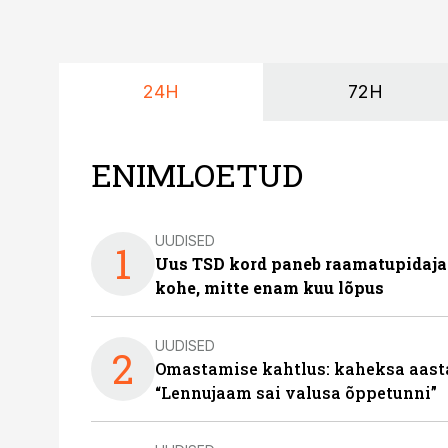
24H
72H
ENIMLOETUD
UUDISED
1
Uus TSD kord paneb raamatupidaj
kohe, mitte enam kuu lõpus
UUDISED
2
Omastamise kahtlus: kaheksa aastat 
“Lennujaam sai valusa õppetunni”