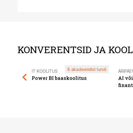
KONVERENTSID JA KOO
8 akadeemilist tundi
IT KOOLITUS
ÄRIPÄE
Power BI baaskoolitus
AI võ
finan