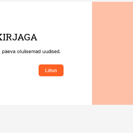
KIRJAGA
ti päeva olulisemad uudised.
Liitun