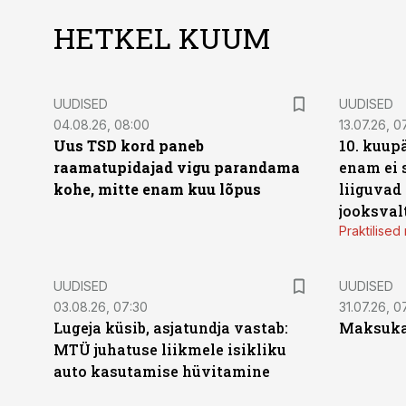
HETKEL KUUM
UUDISED
UUDISED
04.08.26, 08:00
13.07.26, 0
Uus TSD kord paneb
10. kuup
raamatupidajad vigu parandama
enam ei 
kohe, mitte enam kuu lõpus
liiguvad
jooksval
Praktilise
UUDISED
UUDISED
03.08.26, 07:30
31.07.26, 0
Lugeja küsib, asjatundja vastab:
Maksukal
MTÜ juhatuse liikmele isikliku
auto kasutamise hüvitamine