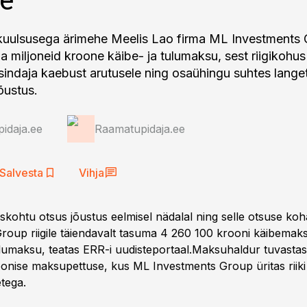
kuulsusega ärimehe Meelis Lao firma ML Investments
a miljoneid kroone käibe- ja tulumaksu, sest riigikohus
sindaja kaebust arutusele ning osaühingu suhtes lange
õustus.
idaja.ee
Raamatupidaja.ee
Salvesta
Vihja
uskohtu otsus jõustus eelmisel nädalal ning selle otsuse ko
roup riigile täiendavalt tasuma 4 260 100 krooni käibemaks
lumaksu, teatas ERR-i uudisteportaal.Maksuhaldur tuvastas
roonise maksupettuse, kus ML Investments Group üritas riiki
etega.