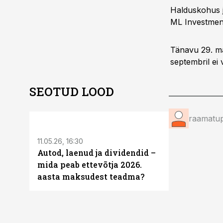
Halduskohus j
ML Investmen
Tänavu 29. ma
septembril ei 
SEOTUD LOOD
ST
raamatup
11.05.26, 16:30
Autod, laenud ja dividendid –
mida peab ettevõtja 2026.
aasta maksudest teadma?