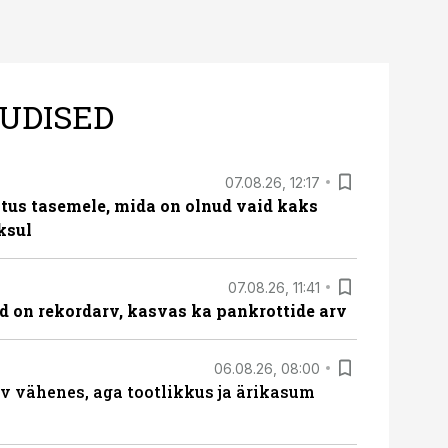
UDISED
07.08.26, 12:17
tus tasemele, mida on olnud vaid kaks
ksul
07.08.26, 11:41
id on rekordarv, kasvas ka pankrottide arv
06.08.26, 08:00
rv vähenes, aga tootlikkus ja ärikasum