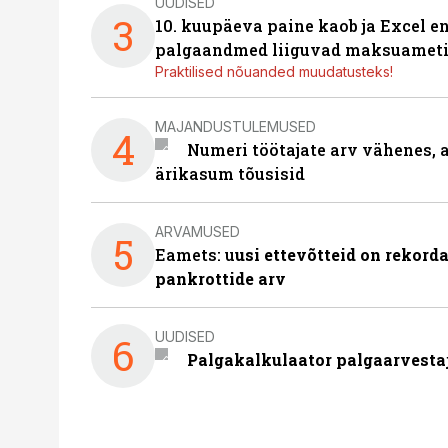
UUDISED
3
10. kuupäeva paine kaob ja Excel en
palgaandmed liiguvad maksuameti
Praktilised nõuanded muudatusteks!
MAJANDUSTULEMUSED
4
Numeri töötajate arv vähenes, a
ärikasum tõusisid
ARVAMUSED
5
Eamets: u
usi ettevõtteid on rekord
pankrottide arv
UUDISED
6
Palgakalkulaator palgaarvestaja