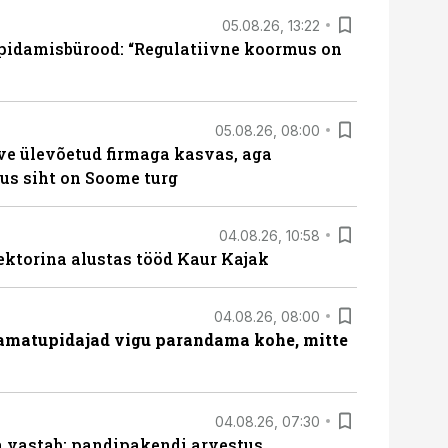
05.08.26, 13:22
pidamisbürood: “Regulatiivne koormus on
05.08.26, 08:00
ve ülevõetud firmaga kasvas, aga
us siht on Soome turg
04.08.26, 10:58
ektorina alustas tööd Kaur Kajak
04.08.26, 08:00
amatupidajad vigu parandama kohe, mitte
04.08.26, 07:30
ja vastab: pandipakendi arvestus