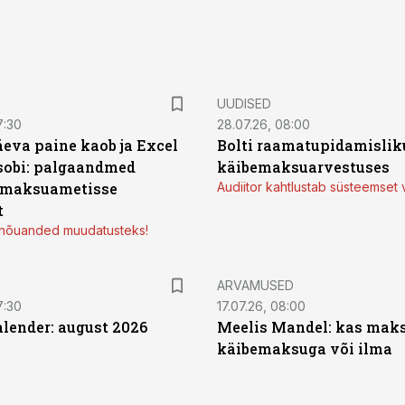
UUDISED
7:30
28.07.26, 08:00
äeva paine kaob ja Excel
Bolti raamatupidamisliku
sobi: palgaandmed
käibemaksuarvestuses
 maksuametisse
Audiitor kahtlustab süsteemset 
t
d nõuanded muudatusteks!
ARVAMUSED
7:30
17.07.26, 08:00
ender: august 2026
Meelis Mandel: kas mak
käibemaksuga või ilma