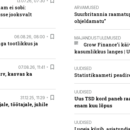
13.07.26, 07:30
am ei sobi:
ARVAMUSED
Suurbritannia raamatu
sse jooksvalt
ohjeldamatu”
06.08.26, 08:00
MAJANDUSTULEMUSED
ga tootlikkus ja
Grow Finance’i käi
kasumlikkus langes | U
07.08.26, 11:41
UUDISED
arv, kasvas ka
Statistikaameti peadir
UUDISED
31.12.25, 11:29
Uus TSD kord paneb ra
le, töötajale, juhile
enam kuu lõpus
UUDISED
Lugeja küsib, asjatund