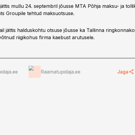
ättis mullu 24. septembril jõusse MTA Põhja maksu- ja toll
ts Groupile tehtud maksuotsuse.
il jättis halduskohtu otsuse jõusse ka Tallinna ringkonnako
võtnud riigikohus firma kaebust arutusele.
idaja.ee
Raamatupidaja.ee
Jaga