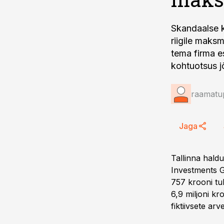
Skandaalse 
riigile maksm
tema firma e
kohtuotsus j
raamatup
Jaga
Tallinna hald
Investments G
757 krooni tu
6,9 miljoni k
fiktiivsete arv