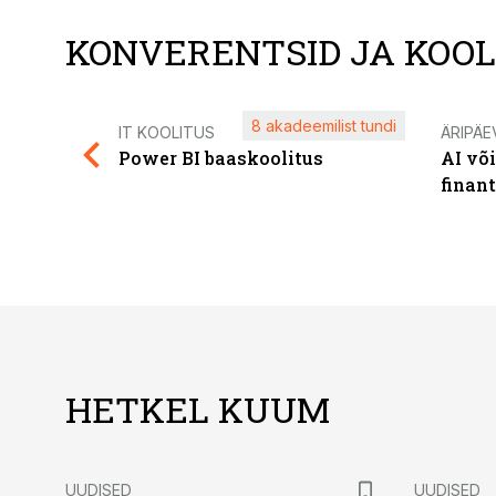
KONVERENTSID JA KOO
8 akadeemilist tundi
IT KOOLITUS
ÄRIPÄE
Power BI baaskoolitus
AI võ
finan
HETKEL KUUM
UUDISED
UUDISED