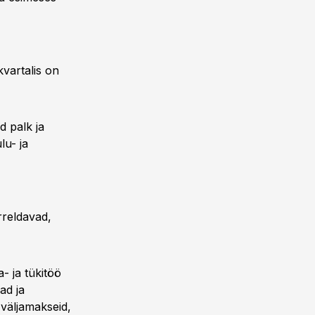
vartalis on
d palk ja
lu- ja
rreldavad,
a- ja tükitöö
ad ja
 väljamakseid,