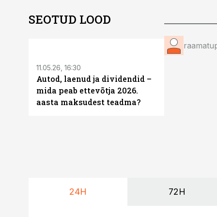
SEOTUD LOOD
ST
raamatup
11.05.26, 16:30
Autod, laenud ja dividendid –
mida peab ettevõtja 2026.
aasta maksudest teadma?
24H
72H