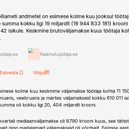
lliameti andmetel on esimese kolme kuu jooksul töötaj
 summa kokku ligi 19 miljardit (18 944 833 181) krooni
42 isikule. Keskmine brutoväljamakse kuus töötaja koh
.
idaja.ee
Raamatupidaja.ee
Salvesta
Vihja
simese kolme kuu keskmine väljamakse töötaja kohta 11 150
anuaris, veebruaris ja märtsis väljamakseid kokku 610 011 is
umma oli kokku ligi 20, 404 miljardit krooni.
 kvartali mediaanväljamakse oli 8790 krooni kuus, see tähi
maid ning madalamaid väljamakseid oli võrdselt. Eelmise aas