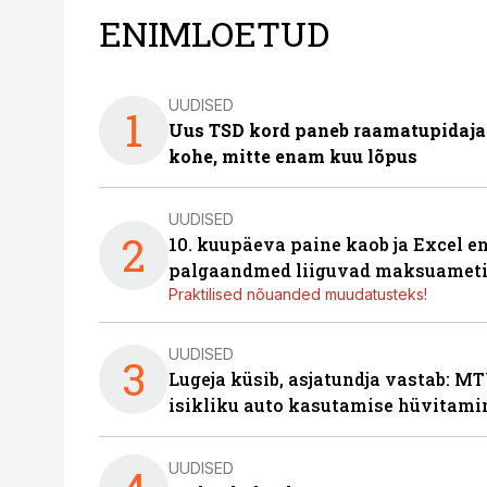
ENIMLOETUD
UUDISED
1
Uus TSD kord paneb raamatupidaj
kohe, mitte enam kuu lõpus
UUDISED
2
10. kuupäeva paine kaob ja Excel en
palgaandmed liiguvad maksuameti
Praktilised nõuanded muudatusteks!
UUDISED
3
Lugeja küsib, asjatundja vastab: MT
isikliku auto kasutamise hüvitami
UUDISED