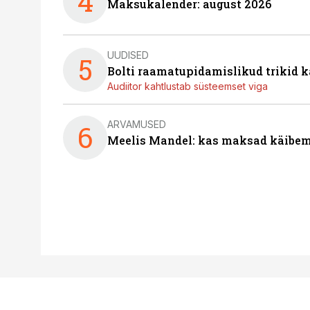
4
Maksukalender: august 2026
UUDISED
5
Bolti raamatupidamislikud trikid
Audiitor kahtlustab süsteemset viga
ARVAMUSED
6
Meelis Mandel: kas maksad käibem