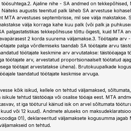
 töösuhtega.2. Ajaline nihe - SA andmed on tekkepõhise
 Näiteks augustis teenitud palk läheb SA arvestuse kohasel
nt MTA arvestuses septembrisse, mil see välja makstakse. S
 makstakse välja korraga kahe kuu palk (või palk ja puhkuse
A palgastatistikas tekkepõhisuse tõttu õigesti, kuid MTA an
tavapärasest 2 korda suurema väljamakse.3. Töötajate arv - 
öötajate palga võrdlemiseks taandab SA töötajate arvu täistö
aandatud töötajate keskmine arv arvutatakse: täistööajaga t
ga töötajate arv, arvestatud proportsionaalselt töötatud aja
sega töötajat arvestatakse ühena). Brutokuupalkade kog
tööajale taandatud töötajate keskmise arvuga.
esse kõik isikud, kellele on tehtud väljamaksed, sõltumata
 isikule tehtud täistööaja või osalise tööaja eest. MTA andm
kasvav, st iga tööturul käinud isik on arvel sõltumata töötu
 1 kuud või 12 kuud). Andmete aluseks on maksudeklaratsioo
koodiga 01), deklareeritud väljamaksete kogusumma jagab 
väljamakseid on tehtud.