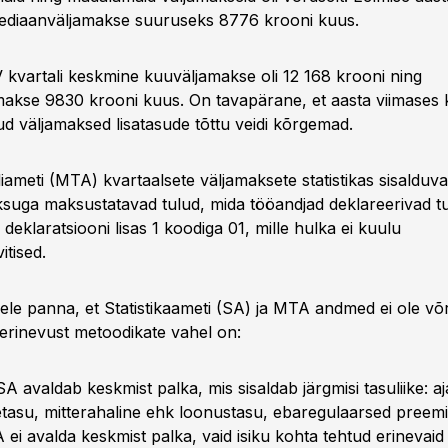
 mediaanväljamakse suuruseks 8776 krooni kuus.
V kvartali keskmine kuuväljamakse oli 12 168 krooni ning
akse 9830 krooni kuus. On tavapärane, et aasta viimases k
tud väljamaksed lisatasude tõttu veidi kõrgemad.
iameti (MTA) kvartaalsete väljamaksete statistikas sisalduva
uga maksustatavad tulud, mida tööandjad deklareerivad tu
deklaratsiooni lisas 1 koodiga 01, mille hulka ei kuulu
tised.
hele panna, et Statistikaameti (SA) ja MTA andmed ei ole võ
erinevust metoodikate vahel on:
 SA avaldab keskmist palka, mis sisaldab järgmisi tasuliike: aj
tasu, mitterahaline ehk loonustasu, ebaregulaarsed preemi
 ei avalda keskmist palka, vaid isiku kohta tehtud erinevaid