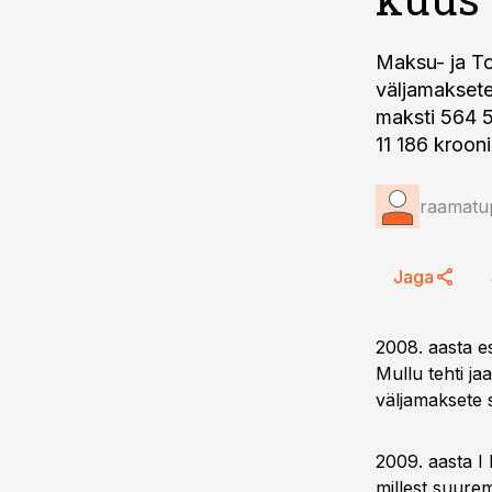
Maksu- ja To
väljamaksete
maksti 564 5
11 186 krooni
raamatup
Jaga
2008. aasta e
Mullu tehti ja
väljamaksete s
2009. aasta I
millest suure