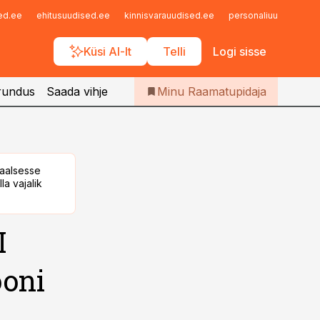
Iseteenindus
sed.ee
ehitusuudised.ee
kinnisvarauudised.ee
personaliuudised.ee
Telli Raamatupidaja
Küsi AI-lt
Telli
Logi sisse
rundus
Saada vihje
Minu Raamatupidaja
taalsesse
la vajalik
I
ooni