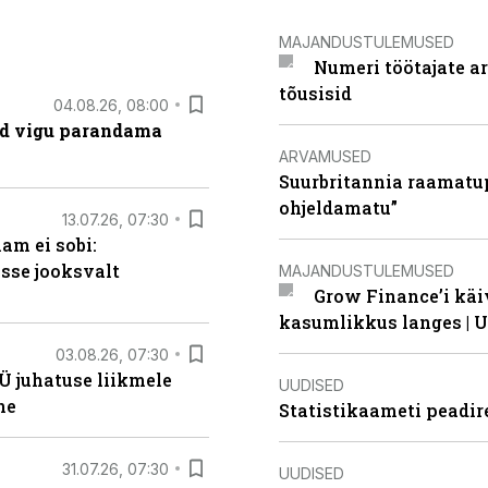
MAJANDUSTULEMUSED
Numeri töötajate a
tõusisid
04.08.26, 08:00
ad vigu parandama
ARVAMUSED
Suurbritannia raamatu
ohjeldamatu”
13.07.26, 07:30
am ei sobi:
sse jooksvalt
MAJANDUSTULEMUSED
Grow Finance’i käi
kasumlikkus langes | U
03.08.26, 07:30
Ü juhatuse liikmele
UUDISED
ne
Statistikaameti peadir
31.07.26, 07:30
UUDISED