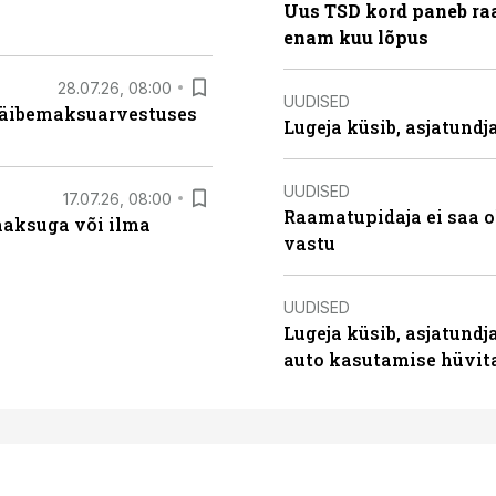
Uus TSD kord paneb ra
enam kuu lõpus
28.07.26, 08:00
UUDISED
 käibemaksuarvestuses
Lugeja küsib, asjatund
UUDISED
17.07.26, 08:00
Raamatupidaja ei saa o
aksuga või ilma
vastu
UUDISED
Lugeja küsib, asjatundj
auto kasutamise hüvi