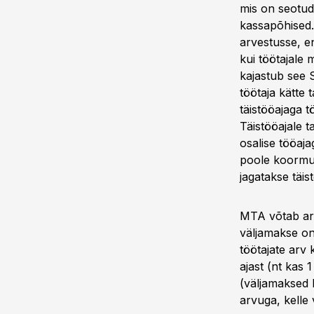
mis on seotud
kassapõhised.
arvestusse, e
kui töötajale
kajastub see S
töötaja kätte 
täistööajaga t
Täistööajale t
osalise tööaja
poole koormu
jagatakse täis
MTA võtab arv
väljamakse on
töötajate arv 
ajast (nt kas
(väljamaksed 
arvuga, kelle 