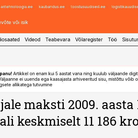
aritehnoloogia.ee
kaubandus.ee
toostusuudised.ee
logistikauudi
Infopank
Radar
iosaated
Videod
Teabevara
Võlaregister
Töö
Sisutu
panu!
Artikkel on enam kui 5 aastat vana ning kuulub väljaande digi
. Väljaanne ei uuenda ega kaasajasta arhiveeritud sisu, mistõttu võib ol
sete allikatega tutvumine
jale maksti 2009. aasta 
ali keskmiselt 11 186 kr