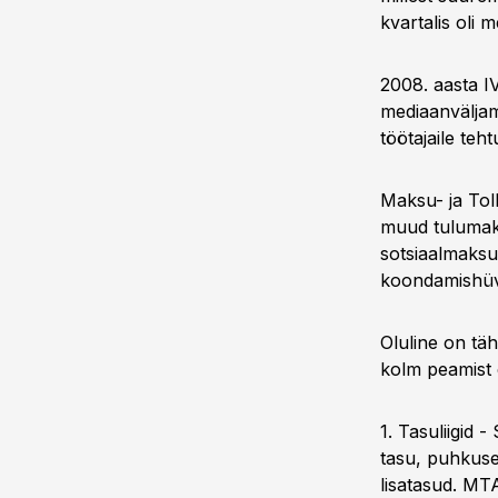
kvartalis oli
2008. aasta I
mediaanväljam
töötajaile teh
Maksu- ja Toll
muud tulumaks
sotsiaalmaksu 
koondamishüvi
Oluline on tä
kolm peamist 
1. Tasuliigid -
tasu, puhkuse
lisatasud. MTA