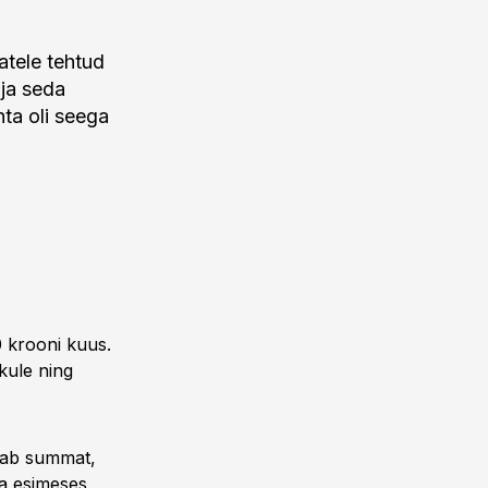
atele tehtud
 ja seda
ta oli seega
 krooni kuus.
ikule ning
stab summat,
ta esimeses