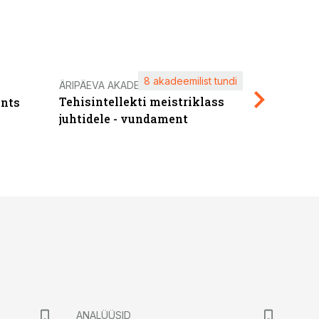
8 akadeemilist tundi
Kasuta ä
ÄRIPÄEVA AKADEEMIA
Tehisintellekti meistriklass
nts
maksuva
juhtidele - vundament
ANALÜÜSID