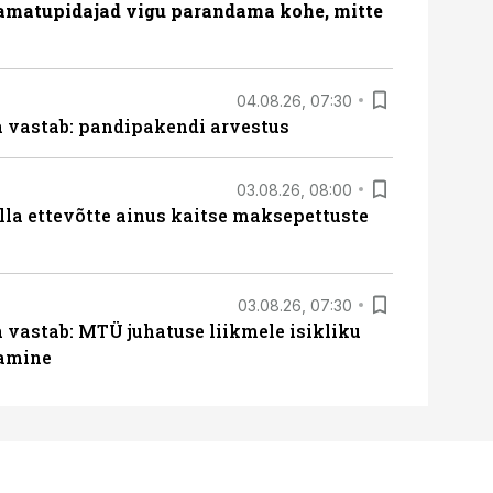
amatupidajad vigu parandama kohe, mitte
04.08.26, 07:30
ja vastab: pandipakendi arvestus
03.08.26, 08:00
lla ettevõtte ainus kaitse maksepettuste
03.08.26, 07:30
a vastab: MTÜ juhatuse liikmele isikliku
tamine