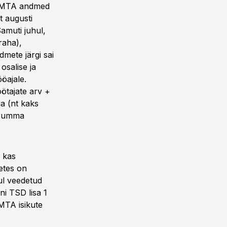
d, MTA andmed
t augusti
amuti juhul,
raha),
dmete järgi sai
osalise ja
öajale.
öötajate arv +
ga (nt kaks
usumma
, kas
etes on
rul veedetud
ni TSD lisa 1
MTA isikute