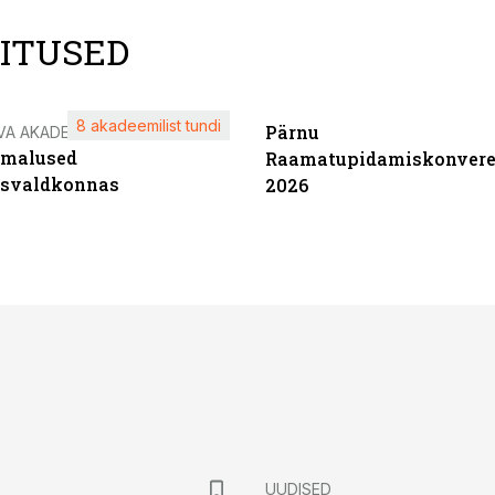
LITUSED
8 akadeemilist tundi
Pärnu
VA AKADEEMIA
imalused
Raamatupidamiskonvere
tsvaldkonnas
2026
UUDISED