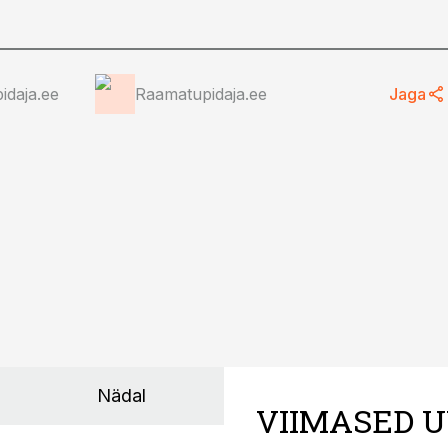
idaja.ee
Raamatupidaja.ee
Jaga
Nädal
VIIMASED U