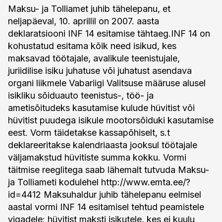
Maksu- ja Tolliamet juhib tähelepanu, et
neljapäeval, 10. aprillil on 2007. aasta
deklaratsiooni INF 14 esitamise tähtaeg.INF 14 on
kohustatud esitama kõik need isikud, kes
maksavad töötajale, avalikule teenistujale,
juriidilise isiku juhatuse või juhatust asendava
organi liikmele Vabariigi Valitsuse määruse alusel
isikliku sõiduauto teenistus-, töö- ja
ametisõitudeks kasutamise kulude hüvitist või
hüvitist puudega isikule mootorsõiduki kasutamise
eest. Vorm täidetakse kassapõhiselt, s.t
deklareeritakse kalendriaasta jooksul töötajale
väljamakstud hüvitiste summa kokku. Vormi
täitmise reeglitega saab lähemalt tutvuda Maksu-
ja Tolliameti kodulehel http://www.emta.ee/?
id=4412 Maksuhaldur juhib tähelepanu eelmisel
aastal vormi INF 14 esitamisel tehtud peamistele
vigadele: hüvitist maksti isikutele, kes ei kuulu