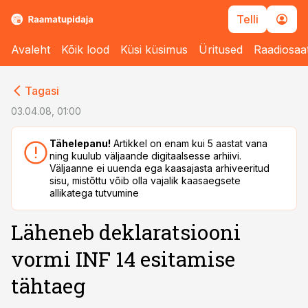
Telli
Avaleht
Kõik lood
Küsi küsimus
Üritused
Raadiosaa
cebook
cebook
Tagasi
Twitter)
Twitter)
03.04.08, 01:00
kedIn
kedIn
Tähelepanu!
Artikkel on enam kui 5 aastat vana
ning kuulub väljaande digitaalsesse arhiivi.
ail
ail
Väljaanne ei uuenda ega kaasajasta arhiveeritud
sisu, mistõttu võib olla vajalik kaasaegsete
k
k
allikatega tutvumine
Läheneb deklaratsiooni
vormi INF 14 esitamise
tähtaeg