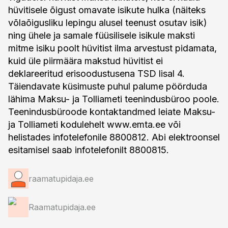
hüvitisele õigust omavate isikute hulka (näiteks
võlaõigusliku lepingu alusel teenust osutav isik)
ning ühele ja samale füüsilisele isikule maksti
mitme isiku poolt hüvitist ilma arvestust pidamata,
kuid üle piirmäära makstud hüvitist ei
deklareeritud erisoodustusena TSD lisal 4.
Täiendavate küsimuste puhul palume pöörduda
lähima Maksu- ja Tolliameti teenindusbüroo poole.
Teenindusbüroode kontaktandmed leiate Maksu-
ja Tolliameti kodulehelt www.emta.ee või
helistades infotelefonile 8800812. Abi elektroonsel
esitamisel saab infotelefonilt 8800815.
raamatupidaja.ee
Raamatupidaja.ee