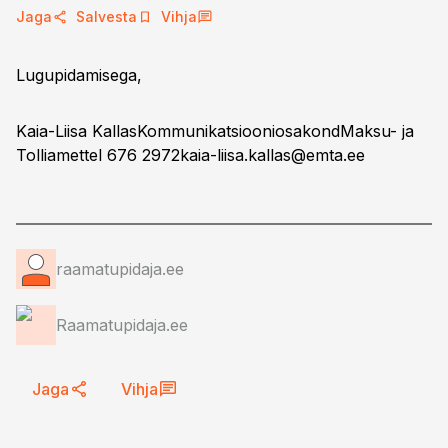
Jaga
Salvesta
Vihja
Lugupidamisega,
Kaia-Liisa KallasKommunikatsiooniosakondMaksu- ja
Tolliamettel 676 2972
kaia-liisa.kallas@emta.ee
raamatupidaja.ee
Raamatupidaja.ee
Jaga
Vihja