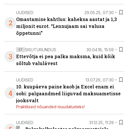
UUDISED
29.05.25, 07:30
Omastamise kahtlus: kaheksa aastat ja 1,3
2
miljonit eurot. “Lennujaam sai valusa
õppetunni”
SISUTURUNDUS
30.04.18, 15:59
ST
3
Ettevõtja ei pea palka maksma, kuid kõik
sõltub valulävest
UUDISED
13.07.26, 07:30
10. kuupäeva paine kaob ja Excel enam ei
4
sobi: palgaandmed liiguvad maksuametisse
jooksvalt
Praktilised nõuanded muudatusteks!
UUDISED
31.12.25, 11:29