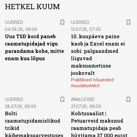
HETKEL KUUM
UUDISED
UUDISED
04.08.26, 08:00
13.07.26, 07:30
Uus TSD kord paneb
10. kuupäeva paine
raamatupidajad vigu
kaob ja Excel enam ei
parandama kohe, mitte
sobi: palgaandmed
enam kuu lõpus
liiguvad
maksuametisse
jooksvalt
Praktilised nõuanded
muudatusteks!
UUDISED
ANALÜÜSID
28.07.26, 08:00
21.07.26, 08:00
Bolti
Kohtusaalist
|
raamatupidamislikud
Petuarveid maksnud
trikid
raamatupidaja peab
käibemaksuarvestuses
hüvitama 37 000 eurot