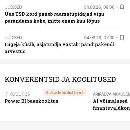
UUDISED
04.08.26, 08:00
Uus TSD kord paneb raamatupidajad vigu
parandama kohe, mitte enam kuu lõpus
UUDISED
04.08.26, 07:30
Lugeja küsib, asjatundja vastab: pandipakendi
arvestus
KONVERENTSID JA KOOLITUSED
8 akadeemilist tundi
IT KOOLITUS
ÄRIPÄEVA AKADEE
Power BI baaskoolitus
AI võimalused
finantsvaldko