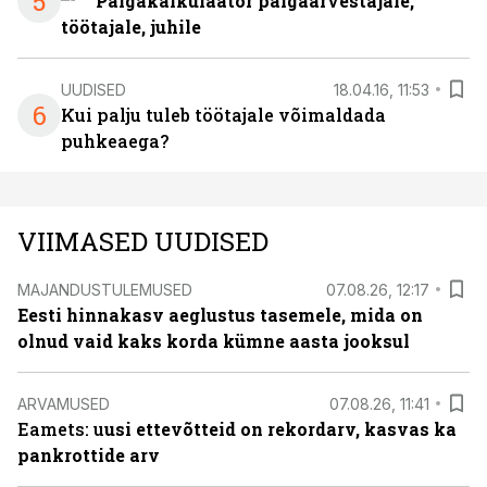
5
Palgakalkulaator palgaarvestajale,
töötajale, juhile
UUDISED
18.04.16, 11:53
6
Kui palju tuleb töötajale võimaldada
puhkeaega?
VIIMASED UUDISED
MAJANDUSTULEMUSED
07.08.26, 12:17
Eesti hinnakasv aeglustus tasemele, mida on
olnud vaid kaks korda kümne aasta jooksul
ARVAMUSED
07.08.26, 11:41
Eamets: u
usi ettevõtteid on rekordarv, kasvas ka
pankrottide arv