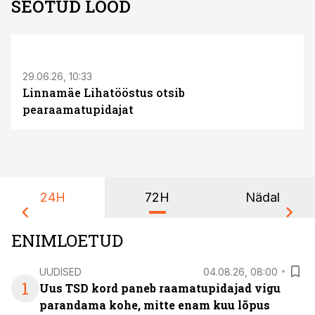
SEOTUD LOOD
ST
29.06.26, 10:33
Linnamäe Lihatööstus otsib
pearaamatupidajat
24H
72H
Nädal
ENIMLOETUD
UUDISED
04.08.26, 08:00
1
Uus TSD kord paneb raamatupidajad vigu
parandama kohe, mitte enam kuu lõpus