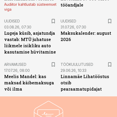
Audiitor kahtlustab süsteemset
tööandjale
viga
UUDISED
UUDISED
03.08.26, 07:30
31.07.26, 07:30
Lugeja küsib, asjatundja
Maksukalender: august
vastab: MTÜ juhatuse
2026
liikmele isikliku auto
kasutamise hüvitamine
ST
ARVAMUSED
TÖÖKUULUTUSED
17.07.26, 08:00
29.06.26, 10:33
Meelis Mandel: kas
Linnamäe Lihatööstus
maksad käibemaksuga
otsib
või ilma
pearaamatupidajat