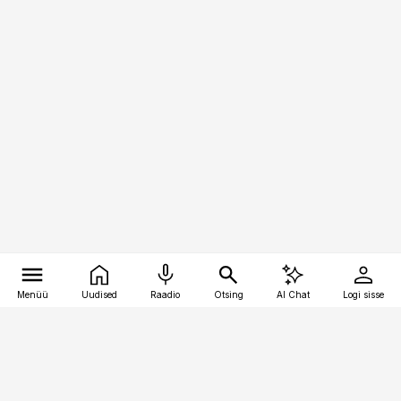
Menüü
Uudised
Raadio
Otsing
AI Chat
Logi sisse
Vana-Lõuna 39/1, 19094 Tallinn
(+372) 667 0111