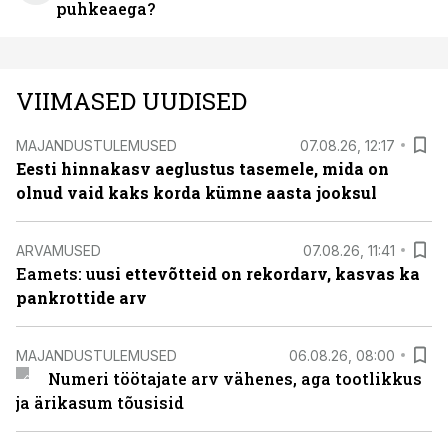
puhkeaega?
VIIMASED UUDISED
MAJANDUSTULEMUSED
07.08.26, 12:17
Eesti hinnakasv aeglustus tasemele, mida on
olnud vaid kaks korda kümne aasta jooksul
ARVAMUSED
07.08.26, 11:41
Eamets: u
usi ettevõtteid on rekordarv, kasvas ka
pankrottide arv
MAJANDUSTULEMUSED
06.08.26, 08:00
Numeri töötajate arv vähenes, aga tootlikkus
ja ärikasum tõusisid