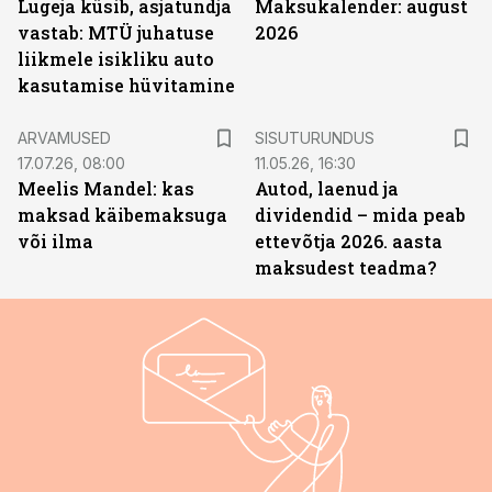
Lugeja küsib, asjatundja
Maksukalender: august
vastab: MTÜ juhatuse
2026
liikmele isikliku auto
kasutamise hüvitamine
ST
ARVAMUSED
SISUTURUNDUS
17.07.26, 08:00
11.05.26, 16:30
Meelis Mandel: kas
Autod, laenud ja
maksad käibemaksuga
dividendid – mida peab
või ilma
ettevõtja 2026. aasta
maksudest teadma?