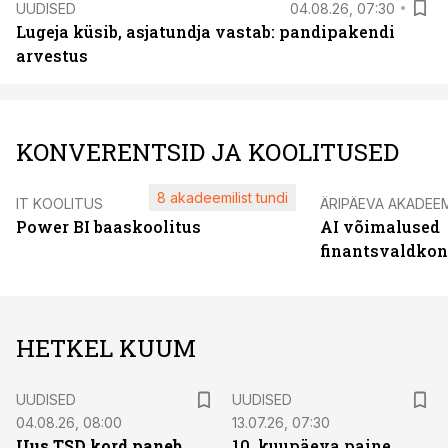
UUDISED
04.08.26, 07:30
Lugeja küsib, asjatundja vastab: pandipakendi
arvestus
KONVERENTSID JA KOOLITUSED
8 akadeemilist tundi
IT KOOLITUS
ÄRIPÄEVA AKADEE
Power BI baaskoolitus
AI võimalused
finantsvaldko
HETKEL KUUM
UUDISED
UUDISED
04.08.26, 08:00
13.07.26, 07:30
Uus TSD kord paneb
10. kuupäeva paine