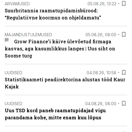
ARVAMUSED
05.08.26, 13:22
Suurbritannia raamatupidamisbürood:
“Regulatiivne koormus on ohjeldamatu”
MAJANDUSTULEMUSED
05.08.26, 08:00
Grow Finance’i käive ülevõetud firmaga
kasvas, aga kasumlikkus langes | Uus siht on
Soome turg
UUDISED
04.08.26, 10:58
Statistikaameti peadirektorina alustas tööd Kaur
Kajak
UUDISED
04.08.26, 08:00
Uus TSD kord paneb raamatupidajad vigu
parandama kohe, mitte enam kuu lõpus