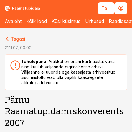
Telli
Avaleht
Kõik lood
Küsi küsimus
Üritused
Raadiosaa
cebook
cebook
Tagasi
Twitter)
Twitter)
21.11.07, 00:00
kedIn
kedIn
Tähelepanu!
Artikkel on enam kui 5 aastat vana
ning kuulub väljaande digitaalsesse arhiivi.
ail
ail
Väljaanne ei uuenda ega kaasajasta arhiveeritud
sisu, mistõttu võib olla vajalik kaasaegsete
k
k
allikatega tutvumine
Pärnu
Raamatupidamiskonverents
2007