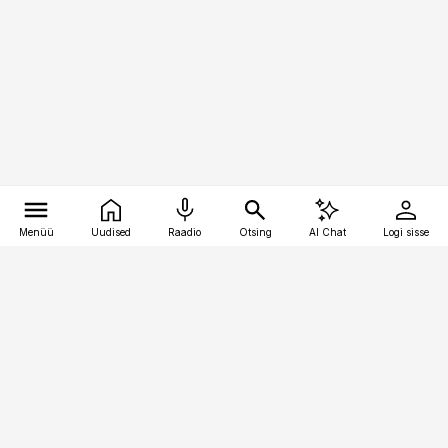
Menüü
Uudised
Raadio
Otsing
AI Chat
Logi sisse
Vana-Lõuna 39/1, 19094 Tallinn
(+372) 667 0111
raamatupidaja@raamatupidaja.ee
Telli
Reklaam