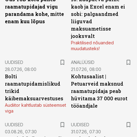
raamatupidajad vigu
kaob ja Excel enam ei
parandama kohe, mitte
sobi: palgaandmed
enam kuu lõpus
liiguvad
maksuametisse
jooksvalt
Praktilised nõuanded
muudatusteks!
UUDISED
ANALÜÜSID
28.07.26, 08:00
21.07.26, 08:00
Bolti
Kohtusaalist
|
raamatupidamislikud
Petuarveid maksnud
trikid
raamatupidaja peab
käibemaksuarvestuses
hüvitama 37 000 eurot
Audiitor kahtlustab süsteemset
tööandjale
viga
UUDISED
UUDISED
03.08.26, 07:30
31.07.26, 07:30