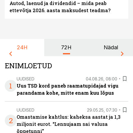
Autod, laenud ja dividendid – mida peab
ettevõtja 2026. aasta maksudest teadma?
24H
72H
Nädal
ENIMLOETUD
UUDISED
04.08.26, 08:00
1
Uus TSD kord paneb raamatupidajad vigu
parandama kohe, mitte enam kuu lõpus
UUDISED
29.05.25, 07:30
Omastamise kahtlus: kaheksa aastat ja 1,3
2
miljonit eurot. “Lennujaam sai valusa
õppetunni”