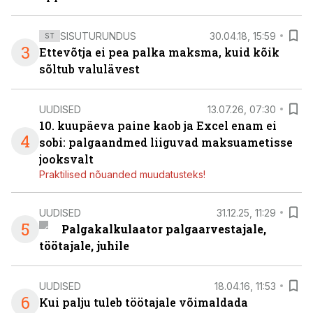
SISUTURUNDUS
30.04.18, 15:59
ST
3
Ettevõtja ei pea palka maksma, kuid kõik
sõltub valulävest
UUDISED
13.07.26, 07:30
10. kuupäeva paine kaob ja Excel enam ei
4
sobi: palgaandmed liiguvad maksuametisse
jooksvalt
Praktilised nõuanded muudatusteks!
UUDISED
31.12.25, 11:29
5
Palgakalkulaator palgaarvestajale,
töötajale, juhile
UUDISED
18.04.16, 11:53
6
Kui palju tuleb töötajale võimaldada