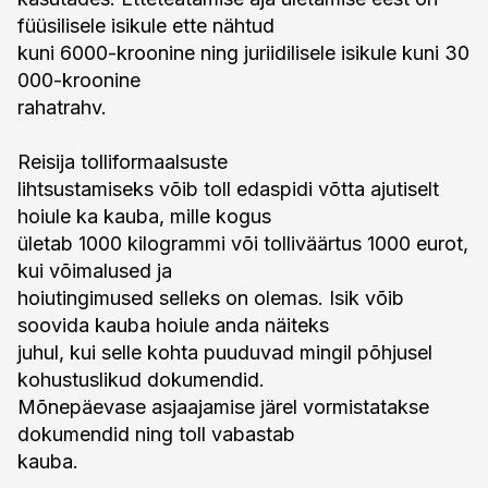
füüsilisele isikule ette nähtud
kuni 6000-kroonine ning juriidilisele isikule kuni 30
000-kroonine
rahatrahv.
Reisija tolliformaalsuste
lihtsustamiseks võib toll edaspidi võtta ajutiselt
hoiule ka kauba, mille kogus
ületab 1000 kilogrammi või tolliväärtus 1000 eurot,
kui võimalused ja
hoiutingimused selleks on olemas. Isik võib
soovida kauba hoiule anda näiteks
juhul, kui selle kohta puuduvad mingil põhjusel
kohustuslikud dokumendid.
Mõnepäevase asjaajamise järel vormistatakse
dokumendid ning toll vabastab
kauba.