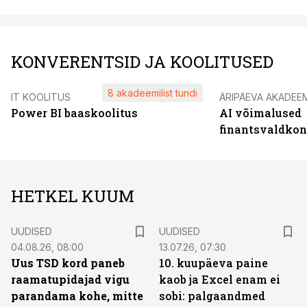
KONVERENTSID JA KOOLITUSED
8 akadeemilist tundi
IT KOOLITUS
ÄRIPÄEVA AKADEE
Power BI baaskoolitus
AI võimalused
finantsvaldko
HETKEL KUUM
UUDISED
UUDISED
04.08.26, 08:00
13.07.26, 07:30
Uus TSD kord paneb
10. kuupäeva paine
raamatupidajad vigu
kaob ja Excel enam ei
parandama kohe, mitte
sobi: palgaandmed