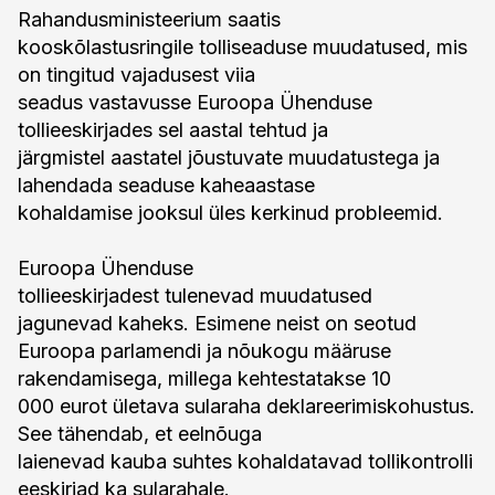
Rahandusministeerium saatis
kooskõlastusringile tolliseaduse muudatused, mis
on tingitud vajadusest viia
seadus vastavusse Euroopa Ühenduse
tollieeskirjades sel aastal tehtud ja
järgmistel aastatel jõustuvate muudatustega ja
lahendada seaduse kaheaastase
kohaldamise jooksul üles kerkinud probleemid.
Euroopa Ühenduse
tollieeskirjadest tulenevad muudatused
jagunevad kaheks. Esimene neist on seotud
Euroopa parlamendi ja nõukogu määruse
rakendamisega, millega kehtestatakse 10
000 eurot ületava sularaha deklareerimiskohustus.
See tähendab, et eelnõuga
laienevad kauba suhtes kohaldatavad tollikontrolli
eeskirjad ka sularahale.