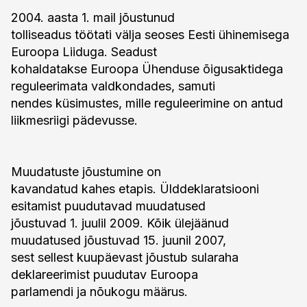
2004. aasta 1. mail jõustunud
tolliseadus töötati välja seoses Eesti ühinemisega
Euroopa Liiduga. Seadust
kohaldatakse Euroopa Ühenduse õigusaktidega
reguleerimata valdkondades, samuti
nendes küsimustes, mille reguleerimine on antud
liikmesriigi pädevusse.
Muudatuste jõustumine on
kavandatud kahes etapis. Ülddeklaratsiooni
esitamist puudutavad muudatused
jõustuvad 1. juulil 2009. Kõik ülejäänud
muudatused jõustuvad 15. juunil 2007,
sest sellest kuupäevast jõustub sularaha
deklareerimist puudutav Euroopa
parlamendi ja nõukogu määrus.