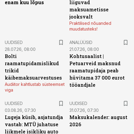
enam kuu lõpus
liiguvad
maksuametisse
jooksvalt
Praktilised nõuanded
muudatusteks!
UUDISED
ANALÜÜSID
28.07.26, 08:00
21.07.26, 08:00
Bolti
Kohtusaalist
|
raamatupidamislikud
Petuarveid maksnud
trikid
raamatupidaja peab
käibemaksuarvestuses
hüvitama 37 000 eurot
Audiitor kahtlustab süsteemset
tööandjale
viga
UUDISED
UUDISED
03.08.26, 07:30
31.07.26, 07:30
Lugeja küsib, asjatundja
Maksukalender: august
vastab: MTÜ juhatuse
2026
liikmele isikliku auto