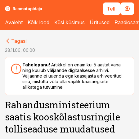
Telli
Avaleht
Kõik lood
Küsi küsimus
Üritused
Raadiosaa
cebook
cebook
Tagasi
Twitter)
Twitter)
28.11.06, 00:00
kedIn
kedIn
Tähelepanu!
Artikkel on enam kui 5 aastat vana
ning kuulub väljaande digitaalsesse arhiivi.
ail
ail
Väljaanne ei uuenda ega kaasajasta arhiveeritud
sisu, mistõttu võib olla vajalik kaasaegsete
k
k
allikatega tutvumine
Rahandusministeerium
saatis kooskõlastusringile
tolliseaduse muudatused