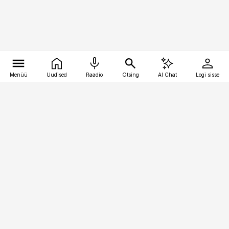
Menüü
Uudised
Raadio
Otsing
AI Chat
Logi sisse
Vana-Lõuna 39/1, 19094 Tallinn
(+372) 667 0111
raamatupidaja@raamatupidaja.ee
Telli
Reklaam
Firmast
Sisu kasutamisõigused
Ajakirjaniku