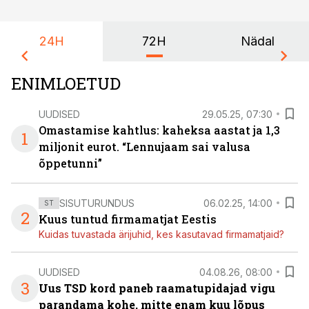
24H
72H
Nädal
ENIMLOETUD
UUDISED
29.05.25, 07:30
Omastamise kahtlus: kaheksa aastat ja 1,3
1
miljonit eurot. “Lennujaam sai valusa
õppetunni”
SISUTURUNDUS
06.02.25, 14:00
ST
2
Kuus tuntud firmamatjat Eestis
Kuidas tuvastada ärijuhid, kes kasutavad firmamatjaid?
UUDISED
04.08.26, 08:00
3
Uus TSD kord paneb raamatupidajad vigu
parandama kohe, mitte enam kuu lõpus