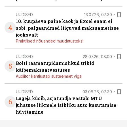
UUDISED
13.07.26, 07:30
10. kuupäeva paine kaob ja Excel enam ei
4
sobi: palgaandmed liiguvad maksuametisse
jooksvalt
Praktilised nõuanded muudatusteks!
UUDISED
28.07.26, 08:00
Bolti raamatupidamislikud trikid
5
käibemaksuarvestuses
Audiitor kahtlustab süsteemset viga
UUDISED
03.08.26, 07:30
Lugeja küsib, asjatundja vastab: MTÜ
6
juhatuse liikmele isikliku auto kasutamise
hüvitamine