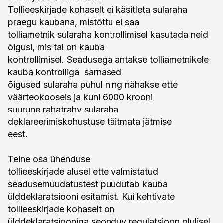
Tollieeskirjade kohaselt ei käsitleta sularaha
praegu kaubana, mistõttu ei saa
tolliametnik sularaha kontrollimisel kasutada neid
õigusi, mis tal on kauba
kontrollimisel. Seadusega antakse tolliametnikele
kauba kontrolliga sarnased
õigused sularaha puhul ning nähakse ette
väärteokooseis ja kuni 6000 krooni
suurune rahatrahv sularaha
deklareerimiskohustuse täitmata jätmise
eest.
Teine osa ühenduse
tollieeskirjade alusel ette valmistatud
seadusemuudatustest puudutab kauba
ülddeklaratsiooni esitamist. Kui kehtivate
tollieeskirjade kohaselt on
ülddeklaratsiooniga seonduv regulatsioon olulisel