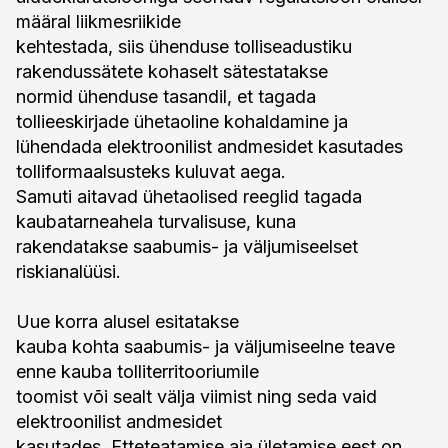
määral liikmesriikide
kehtestada, siis ühenduse tolliseadustiku
rakendussätete kohaselt sätestatakse
normid ühenduse tasandil, et tagada
tollieeskirjade ühetaoline kohaldamine ja
lühendada elektroonilist andmesidet kasutades
tolliformaalsusteks kuluvat aega.
Samuti aitavad ühetaolised reeglid tagada
kaubatarneahela turvalisuse, kuna
rakendatakse saabumis- ja väljumiseelset
riskianalüüsi.
Uue korra alusel esitatakse
kauba kohta saabumis- ja väljumiseelne teave
enne kauba tolliterritooriumile
toomist või sealt välja viimist ning seda vaid
elektroonilist andmesidet
kasutades. Etteteatamise aja ületamise eest on