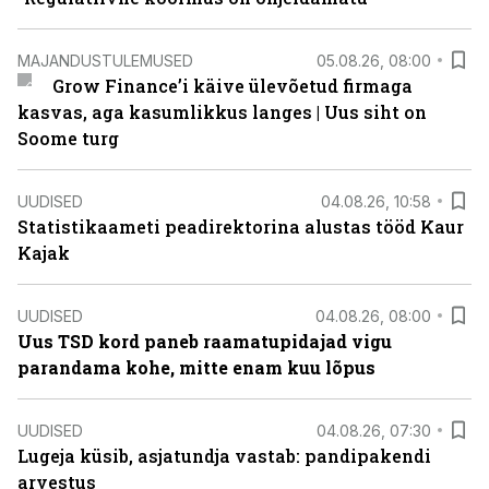
MAJANDUSTULEMUSED
05.08.26, 08:00
Grow Finance’i käive ülevõetud firmaga
kasvas, aga kasumlikkus langes | Uus siht on
Soome turg
UUDISED
04.08.26, 10:58
Statistikaameti peadirektorina alustas tööd Kaur
Kajak
UUDISED
04.08.26, 08:00
Uus TSD kord paneb raamatupidajad vigu
parandama kohe, mitte enam kuu lõpus
UUDISED
04.08.26, 07:30
Lugeja küsib, asjatundja vastab: pandipakendi
arvestus