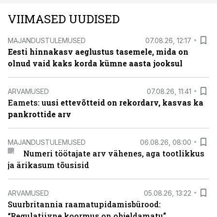
VIIMASED UUDISED
MAJANDUSTULEMUSED
07.08.26, 12:17
Eesti hinnakasv aeglustus tasemele, mida on
olnud vaid kaks korda kümne aasta jooksul
ARVAMUSED
07.08.26, 11:41
Eamets: u
usi ettevõtteid on rekordarv, kasvas ka
pankrottide arv
MAJANDUSTULEMUSED
06.08.26, 08:00
Numeri töötajate arv vähenes, aga tootlikkus
ja ärikasum tõusisid
ARVAMUSED
05.08.26, 13:22
Suurbritannia raamatupidamisbürood:
“Regulatiivne koormus on ohjeldamatu”