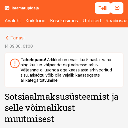
Telli
Avaleht
Kõik lood
Küsi küsimus
Üritused
Raadiosaa
cebook
cebook
Tagasi
Twitter)
Twitter)
14.09.06, 01:00
kedIn
kedIn
Tähelepanu!
Artikkel on enam kui 5 aastat vana
ning kuulub väljaande digitaalsesse arhiivi.
ail
ail
Väljaanne ei uuenda ega kaasajasta arhiveeritud
sisu, mistõttu võib olla vajalik kaasaegsete
k
k
allikatega tutvumine
Sotsiaalmaksusüsteemist ja
selle võimalikust
muutmisest