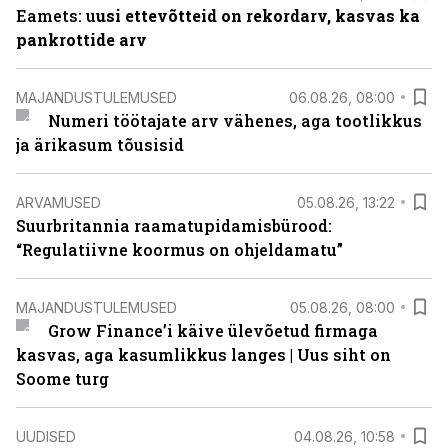
Eamets: u
usi ettevõtteid on rekordarv, kasvas ka
pankrottide arv
MAJANDUSTULEMUSED
06.08.26, 08:00
Numeri töötajate arv vähenes, aga tootlikkus
ja ärikasum tõusisid
ARVAMUSED
05.08.26, 13:22
Suurbritannia raamatupidamisbürood:
“Regulatiivne koormus on ohjeldamatu”
MAJANDUSTULEMUSED
05.08.26, 08:00
Grow Finance’i käive ülevõetud firmaga
kasvas, aga kasumlikkus langes | Uus siht on
Soome turg
UUDISED
04.08.26, 10:58