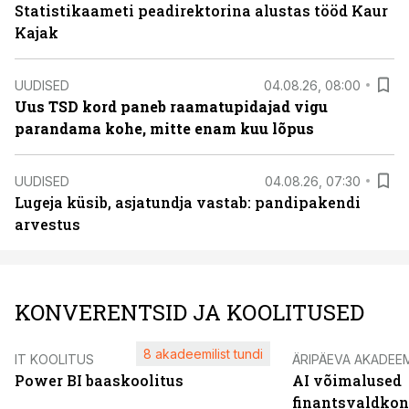
Statistikaameti peadirektorina alustas tööd Kaur
Kajak
UUDISED
04.08.26, 08:00
Uus TSD kord paneb raamatupidajad vigu
parandama kohe, mitte enam kuu lõpus
UUDISED
04.08.26, 07:30
Lugeja küsib, asjatundja vastab: pandipakendi
arvestus
KONVERENTSID JA KOOLITUSED
8 akadeemilist tundi
IT KOOLITUS
ÄRIPÄEVA AKADEE
Power BI baaskoolitus
AI võimalused
finantsvaldko