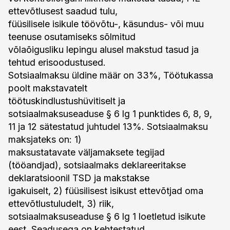
ettevõtlusest saadud tulu,
füüsilisele isikule töövõtu-, käsundus- või muu
teenuse osutamiseks sõlmitud
võlaõigusliku lepingu alusel makstud tasud ja
tehtud erisoodustused.
Sotsiaalmaksu üldine määr on 33%, Töötukassa
poolt makstavatelt
töötuskindlustushüvitiselt ja
sotsiaalmaksuseaduse § 6 lg 1 punktides 6, 8, 9,
11 ja 12 sätestatud juhtudel 13%. Sotsiaalmaksu
maksjateks on: 1)
maksustatavate väljamaksete tegijad
(tööandjad), sotsiaalmaks deklareeritakse
deklaratsioonil TSD ja makstakse
igakuiselt, 2) füüsilisest isikust ettevõtjad oma
ettevõtlustuludelt, 3) riik,
sotsiaalmaksuseaduse § 6 lg 1 loetletud isikute
eest. Seadusega on kehtestatud