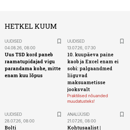
HETKEL KUUM
UUDISED
UUDISED
04.08.26, 08:00
13.07.26, 07:30
Uus TSD kord paneb
10. kuupäeva paine
raamatupidajad vigu
kaob ja Excel enam ei
parandama kohe, mitte
sobi: palgaandmed
enam kuu lõpus
liiguvad
maksuametisse
jooksvalt
Praktilised nõuanded
muudatusteks!
UUDISED
ANALÜÜSID
28.07.26, 08:00
21.07.26, 08:00
Bolti
Kohtusaalist
|