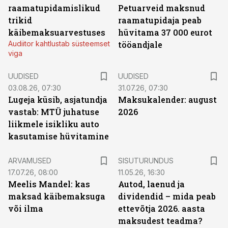
raamatupidamislikud
Petuarveid maksnud
trikid
raamatupidaja peab
käibemaksuarvestuses
hüvitama 37 000 eurot
Audiitor kahtlustab süsteemset
tööandjale
viga
UUDISED
UUDISED
03.08.26, 07:30
31.07.26, 07:30
Lugeja küsib, asjatundja
Maksukalender: august
vastab: MTÜ juhatuse
2026
liikmele isikliku auto
kasutamise hüvitamine
ST
ARVAMUSED
SISUTURUNDUS
17.07.26, 08:00
11.05.26, 16:30
Meelis Mandel: kas
Autod, laenud ja
maksad käibemaksuga
dividendid – mida peab
või ilma
ettevõtja 2026. aasta
maksudest teadma?