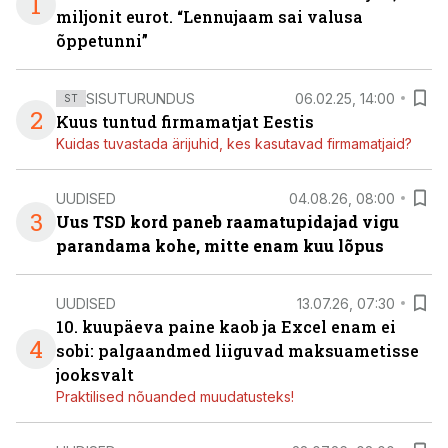
1
miljonit eurot. “Lennujaam sai valusa
õppetunni”
SISUTURUNDUS
06.02.25, 14:00
ST
2
Kuus tuntud firmamatjat Eestis
Kuidas tuvastada ärijuhid, kes kasutavad firmamatjaid?
UUDISED
04.08.26, 08:00
3
Uus TSD kord paneb raamatupidajad vigu
parandama kohe, mitte enam kuu lõpus
UUDISED
13.07.26, 07:30
10. kuupäeva paine kaob ja Excel enam ei
4
sobi: palgaandmed liiguvad maksuametisse
jooksvalt
Praktilised nõuanded muudatusteks!