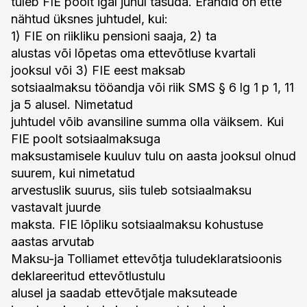
tuleb FIE poolt igal juhul tasuda. Erandid on ette
nähtud üksnes juhtudel, kui:
1) FIE on riikliku pensioni saaja, 2) ta
alustas või lõpetas oma ettevõtluse kvartali
jooksul või 3) FIE eest maksab
sotsiaalmaksu tööandja või riik SMS § 6 lg 1 p 1, 11
ja 5 alusel. Nimetatud
juhtudel võib avansiline summa olla väiksem. Kui
FIE poolt sotsiaalmaksuga
maksustamisele kuuluv tulu on aasta jooksul olnud
suurem, kui nimetatud
arvestuslik suurus, siis tuleb sotsiaalmaksu
vastavalt juurde
maksta. FIE lõpliku sotsiaalmaksu kohustuse
aastas arvutab
Maksu-ja Tolliamet ettevõtja tuludeklaratsioonis
deklareeritud ettevõtlustulu
alusel ja saadab ettevõtjale maksuteade