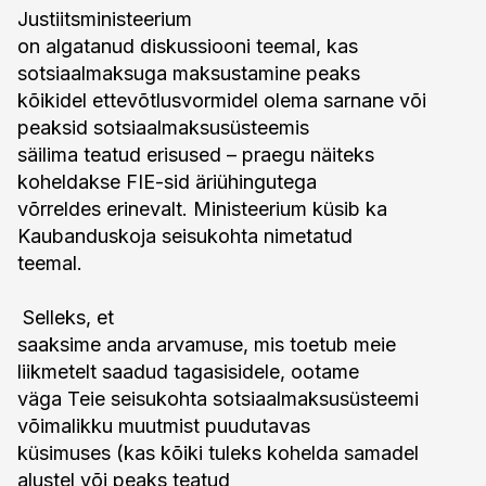
Justiitsministeerium
on algatanud diskussiooni teemal, kas
sotsiaalmaksuga maksustamine peaks
kõikidel ettevõtlusvormidel olema sarnane või
peaksid sotsiaalmaksusüsteemis
säilima teatud erisused – praegu näiteks
koheldakse FIE-sid äriühingutega
võrreldes erinevalt. Ministeerium küsib ka
Kaubanduskoja seisukohta nimetatud
teemal.
Selleks, et
saaksime anda arvamuse, mis toetub meie
liikmetelt saadud tagasisidele, ootame
väga Teie seisukohta sotsiaalmaksusüsteemi
võimalikku muutmist puudutavas
küsimuses (kas kõiki tuleks kohelda samadel
alustel või peaks teatud