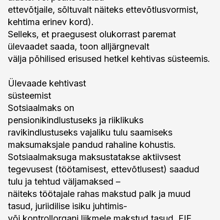
ettevõtjaile, sõltuvalt näiteks ettevõtlusvormist,
kehtima erinev kord).
Selleks, et praegusest olukorrast paremat
ülevaadet saada, toon alljärgnevalt
välja põhilised erisused hetkel kehtivas süsteemis.
Ülevaade kehtivast
süsteemist
Sotsiaalmaks on
pensionikindlustuseks ja riiklikuks
ravikindlustuseks vajaliku tulu saamiseks
maksumaksjale pandud rahaline kohustis.
Sotsiaalmaksuga maksustatakse aktiivsest
tegevusest (töötamisest, ettevõtlusest) saadud
tulu ja tehtud väljamaksed –
näiteks töötajale rahas makstud palk ja muud
tasud, juriidilise isiku juhtimis-
või kontrollorgani liikmele makstud tasud, FIE