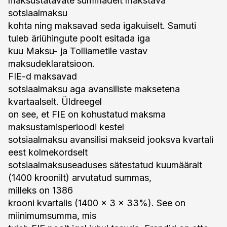
maksustatavate summadelt makstava
sotsiaalmaksu
kohta ning maksavad seda igakuiselt. Samuti
tuleb äriühingute poolt esitada iga
kuu Maksu- ja Tolliametile vastav
maksudeklaratsioon.
FIE-d maksavad
sotsiaalmaksu aga avansiliste maksetena
kvartaalselt. Üldreegel
on see, et FIE on kohustatud maksma
maksustamisperioodi kestel
sotsiaalmaksu avansilisi makseid jooksva kvartali
eest kolmekordselt
sotsiaalmaksuseaduses sätestatud kuumääralt
(1400 kroonilt) arvutatud summas,
milleks on 1386
krooni kvartalis (1400 x 3 x 33%). See on
miinimumsumma, mis