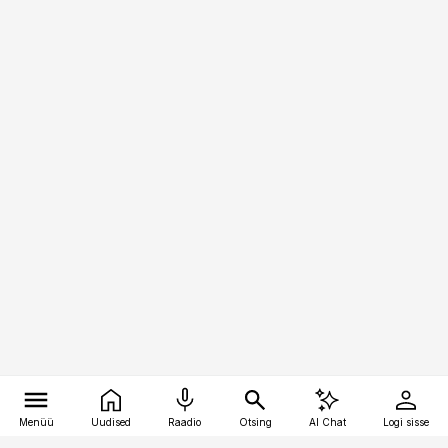
Menüü
Uudised
Raadio
Otsing
AI Chat
Logi sisse