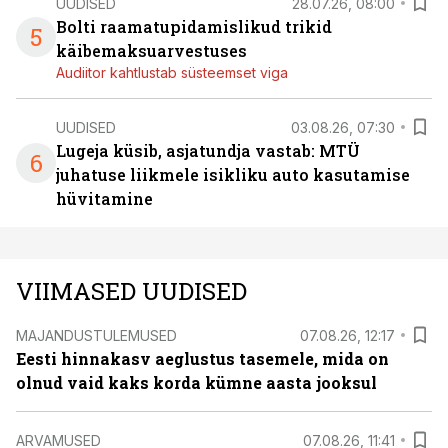
UUDISED
28.07.26, 08:00
Bolti raamatupidamislikud trikid
5
käibemaksuarvestuses
Audiitor kahtlustab süsteemset viga
UUDISED
03.08.26, 07:30
Lugeja küsib, asjatundja vastab: MTÜ
6
juhatuse liikmele isikliku auto kasutamise
hüvitamine
VIIMASED UUDISED
MAJANDUSTULEMUSED
07.08.26, 12:17
Eesti hinnakasv aeglustus tasemele, mida on
olnud vaid kaks korda kümne aasta jooksul
ARVAMUSED
07.08.26, 11:41