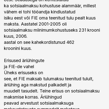
ka sotsiaalmaksu kohustuse alammäär, millest
vähem ei tohi tööandja kindlustatud
isiku eest või FIE oma teenitud tulu pealt kuus
maksta. Aastatel 2001-2005 oli
sotsiaalmaksu miinimumkohustuseks 231 krooni
kuus, 2006.
aastal on see kahekordistunud 462
kroonini kuus.
Erisused äriühingute
ja FIE-de vahel
Üheks erisuseks on
see, et FIE maksab tulumaksu teenitud tulult,
äriühing aga makstud palkadelt ja
muudelt tasudelt. Teine erisus on sotsiaalmaksu
maksmise korras. Äriühingud
peavad arvestust sotsiaalmaksuga