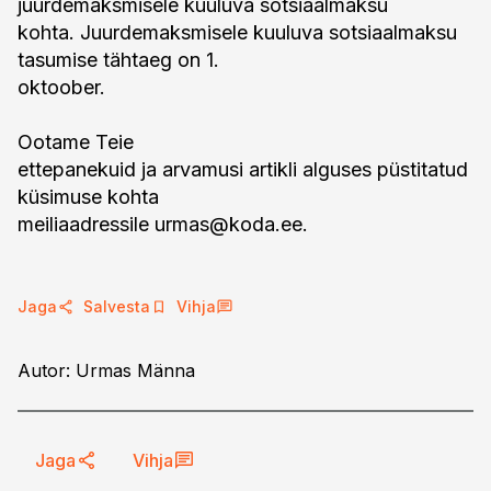
juurdemaksmisele kuuluva sotsiaalmaksu
kohta. Juurdemaksmisele kuuluva sotsiaalmaksu
tasumise tähtaeg on 1.
oktoober.
Ootame Teie
ettepanekuid ja arvamusi artikli alguses püstitatud
küsimuse kohta
meiliaadressile
urmas@koda.ee
.
Jaga
Salvesta
Vihja
Autor: Urmas Männa
Jaga
Vihja