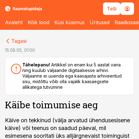
Telli
Avaleht
Kõik lood
Küsi küsimus
Üritused
Raadiosaa
cebook
cebook
Tagasi
Twitter)
Twitter)
15.08.05, 01:00
kedIn
kedIn
Tähelepanu!
Artikkel on enam kui 5 aastat vana
ning kuulub väljaande digitaalsesse arhiivi.
ail
ail
Väljaanne ei uuenda ega kaasajasta arhiveeritud
sisu, mistõttu võib olla vajalik kaasaegsete
k
k
allikatega tutvumine
Käibe toimumise aeg
Käive on tekkinud (välja arvatud ühendusesisene
käive) või teenus on saadud päeval, mil
esimesena sooritati üks alljärgnevaist toiminguist