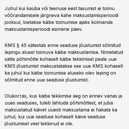
Juhul kui kauba või teenuse eest tasumist ei toimu
võõrandamisele järgneva kahe maksustamisperioodi
jooksul, loetakse käibe toimumise ajaks kolmanda
maksustamisperioodi esimene päev.
KMS § 45 sätestab enne seaduse jõustumist sõlmitud
lepingu alusel toimuva käibe maksustamise. Nimetatud
sätte põhimõtte kohaselt käibe tekkimisel peale uue
KMS jõustumist maksustatakse see uue KMS kohaselt
ka juhul kui käibe toimumise aluseks olev leping on
sõlmitud enne uue seaduse jõustumist.
Olukorras, kus käibe tekkimise aeg on erinev vanas ja
uues seaduses, tuleb lähtuda põhimõttest, et juba
maksustatud käivet uuesti maksustama ei hakata ka
juhul, kui uue seaduse kohaselt käive seaduse
jõustumisel veel tekkinud ei ole.