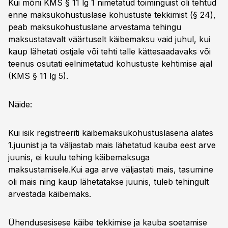
Kui mõni KMS § 11 lg 1 nimetatud toiminguist oli tehtud
enne maksukohustuslase kohustuste tekkimist (§ 24),
peab maksukohustuslane arvestama tehingu
maksustatavalt väärtuselt käibemaksu vaid juhul, kui
kaup lähetati ostjale või tehti talle kättesaadavaks või
teenus osutati eelnimetatud kohustuste kehtimise ajal
(KMS § 11 lg 5).
Näide:
Kui isik registreeriti käibemaksukohustuslasena alates
1.juunist ja ta väljastab mais lähetatud kauba eest arve
juunis, ei kuulu tehing käibemaksuga
maksustamisele.Kui aga arve väljastati mais, tasumine
oli mais ning kaup lähetatakse juunis, tuleb tehingult
arvestada käibemaks.
Ühendusesisese käibe tekkimise ja kauba soetamise