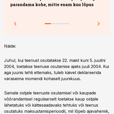
parandama kohe, mitte enam kuu lõpus
sobi
jook
Prakt
Näide:
Juhul, kui teenust osutatakse 22. maist kuni 5. juulini
2004, loetakse teenuse osutamise ajaks juuli 2004. Kui
aga juunis tehti ettemaks, tuleb käivet deklareerida
varaseima momendi kohaselt juunikuus.
Samale ostjale teenuste osutamisel või kaupade
võõrandamisel regulaarselt loetakse kaup ostjale
lähetatuks või kättesaadavaks tehtuks või teenus
osutatuks maksustamisperioodil, mil lõpeb ajavahemik,