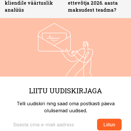
kliendile väärtuslik
ettevõtja 2026. aasta
analüüs
maksudest teadma?
LIITU UUDISKIRJAGA
Telli uudiskiri ning saad oma postkasti päeva
olulisemad uudised.
Liitun