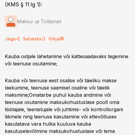
(KMS § 11 lg 1):
Maksu- ja Tolliamet
Jaga
Salvesta
Vihja
Kauba ostjale lähetamine või kättesaadavaks tegemine
või teenuse osutamine;
Kauba või teenuse eest osalise või täieliku makse
laekumine, teenuse saamisel osaline või täielik
maksmine;Omatarbe puhul kauba andmine või
teenuse osutamine maksukohustuslase poolt oma
töötajale, teenistujale või juhtimis- või kontrollorgani
liikmele ning teenuse kasutamine või ettevõtluses
kasutatava vara hulka kuuluva kauba
kasutuselevõtmine maksukohustuslase või tema