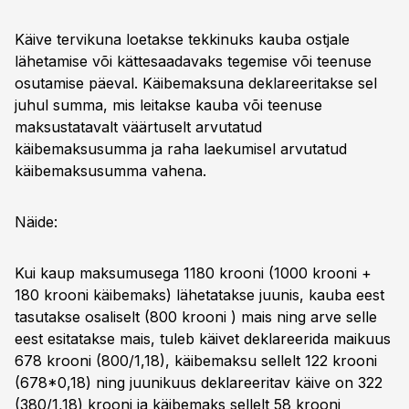
Käive tervikuna loetakse tekkinuks kauba ostjale
lähetamise või kättesaadavaks tegemise või teenuse
osutamise päeval. Käibemaksuna deklareeritakse sel
juhul summa, mis leitakse kauba või teenuse
maksustatavalt väärtuselt arvutatud
käibemaksusumma ja raha laekumisel arvutatud
käibemaksusumma vahena.
Näide:
Kui kaup maksumusega 1180 krooni (1000 krooni +
180 krooni käibemaks) lähetatakse juunis, kauba eest
tasutakse osaliselt (800 krooni ) mais ning arve selle
eest esitatakse mais, tuleb käivet deklareerida maikuus
678 krooni (800/1,18), käibemaksu sellelt 122 krooni
(678*0,18) ning juunikuus deklareeritav käive on 322
(380/1,18) krooni ja käibemaks sellelt 58 krooni