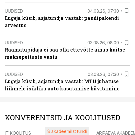
UUDISED
04.08.26, 07:30
Lugeja küsib, asjatundja vastab: pandipakendi
arvestus
UUDISED
03.08.26, 08:00
Raamatupidaja ei saa olla ettevõtte ainus kaitse
maksepettuste vastu
UUDISED
03.08.26, 07:30
Lugeja küsib, asjatundja vastab: MTÜ juhatuse
liikmele isikliku auto kasutamise hüvitamine
KONVERENTSID JA KOOLITUSED
8 akadeemilist tundi
IT KOOLITUS
ÄRIPÄEVA AKADEE