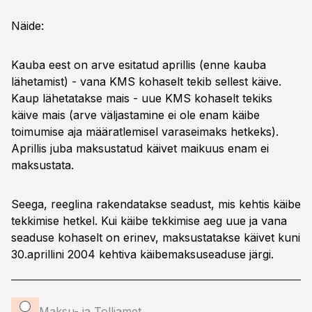
Näide:
Kauba eest on arve esitatud aprillis (enne kauba
lähetamist) - vana KMS kohaselt tekib sellest käive.
Kaup lähetatakse mais - uue KMS kohaselt tekiks
käive mais (arve väljastamine ei ole enam käibe
toimumise aja määratlemisel varaseimaks hetkeks).
Aprillis juba maksustatud käivet maikuus enam ei
maksustata.
Seega, reeglina rakendatakse seadust, mis kehtis käibe
tekkimise hetkel. Kui käibe tekkimise aeg uue ja vana
seaduse kohaselt on erinev, maksustatakse käivet kuni
30.aprillini 2004 kehtiva käibemaksuseaduse järgi.
Maksu- ja Tolliamet