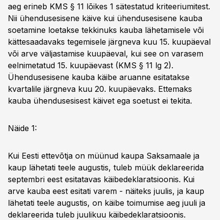
aeg erineb KMS § 11 lõikes 1 sätestatud kriteeriumitest.
Nii ühendusesisene käive kui ühendusesisene kauba
soetamine loetakse tekkinuks kauba lähetamisele või
kättesaadavaks tegemisele järgneva kuu 15. kuupäeval
või arve väljastamise kuupäeval, kui see on varasem
eelnimetatud 15. kuupäevast (KMS § 11 lg 2).
Ühendusesisene kauba käibe aruanne esitatakse
kvartalile järgneva kuu 20. kuupäevaks. Ettemaks
kauba ühendusesisest käivet ega soetust ei tekita.
Näide 1:
Kui Eesti ettevõtja on müünud kaupa Saksamaale ja
kaup lähetati teele augustis, tuleb müük deklareerida
septembri eest esitatavas käibedeklaratsioonis. Kui
arve kauba eest esitati varem - näiteks juulis, ja kaup
lähetati teele augustis, on käibe toimumise aeg juuli ja
deklareerida tuleb juulikuu käibedeklaratsioonis.