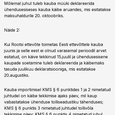
Mõlemal juhul tuleb kauba müüki deklareerida
ühendusesiseses kauba käibe aruandes, mis esitatakse
maksuhaldurile 20. oktoobriks.
Näide 2:
Kui Rootsi ettevõte toimetas Eesti ettevõttele kauba
juunis ja selle eest ei olnud varasemal perioodil arvet
esitatud, on käive tekkinud 15.juulil ja ühendusesisene
kaupade soetamine tuleb deklareerida ja käibemaks
tasuda juulikuu deklaratsiooniga, mis esitatakse
20.augustiks.
Kauba importimisel KMS § 6 punktides 1 ja 2 nimetatud
juhtudel on käibe tekkimise ajaks päev, mil kaup
vabastatakse ühenduse tolliseadustiku tähenduses;
KMS § 6 punktis 3 nimetatud juhtudel tollivõla
tekkimise päev; KMS § 6 punktis 4 nimetatud juhul