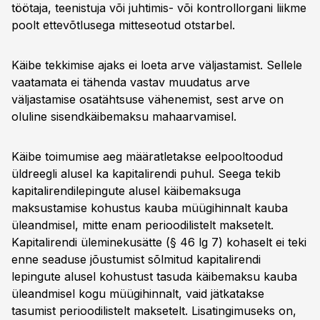
töötaja, teenistuja või juhtimis- või kontrollorgani liikme
poolt ettevõtlusega mitteseotud otstarbel.
Käibe tekkimise ajaks ei loeta arve väljastamist. Sellele
vaatamata ei tähenda vastav muudatus arve
väljastamise osatähtsuse vähenemist, sest arve on
oluline sisendkäibemaksu mahaarvamisel.
Käibe toimumise aeg määratletakse eelpooltoodud
üldreegli alusel ka kapitalirendi puhul. Seega tekib
kapitalirendilepingute alusel käibemaksuga
maksustamise kohustus kauba müügihinnalt kauba
üleandmisel, mitte enam perioodilistelt maksetelt.
Kapitalirendi üleminekusätte (§ 46 lg 7) kohaselt ei teki
enne seaduse jõustumist sõlmitud kapitalirendi
lepingute alusel kohustust tasuda käibemaksu kauba
üleandmisel kogu müügihinnalt, vaid jätkatakse
tasumist perioodilistelt maksetelt. Lisatingimuseks on,