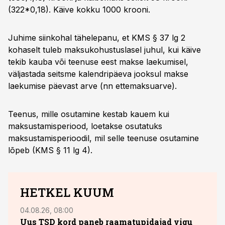
(322*0,18). Käive kokku 1000 krooni.
Juhime siinkohal tähelepanu, et KMS § 37 lg 2
kohaselt tuleb maksukohustuslasel juhul, kui käive
tekib kauba või teenuse eest makse laekumisel,
väljastada seitsme kalendripäeva jooksul makse
laekumise päevast arve (nn ettemaksuarve).
Teenus, mille osutamine kestab kauem kui
maksustamisperiood, loetakse osutatuks
maksustamisperioodil, mil selle teenuse osutamine
lõpeb (KMS § 11 lg 4).
HETKEL KUUM
04.08.26, 08:00
13.07.
Uus TSD kord paneb raamatupidajad vigu
10. 