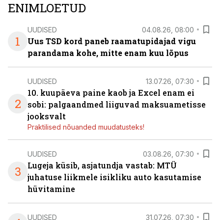
ENIMLOETUD
UUDISED
04.08.26, 08:00
1
Uus TSD kord paneb raamatupidajad vigu
parandama kohe, mitte enam kuu lõpus
UUDISED
13.07.26, 07:30
10. kuupäeva paine kaob ja Excel enam ei
2
sobi: palgaandmed liiguvad maksuametisse
jooksvalt
Praktilised nõuanded muudatusteks!
UUDISED
03.08.26, 07:30
Lugeja küsib, asjatundja vastab: MTÜ
3
juhatuse liikmele isikliku auto kasutamise
hüvitamine
UUDISED
31.07.26, 07:30