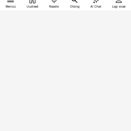
Menüü
Uudised
Raadio
Otsing
AI Chat
Logi sisse
Vana-Lõuna 39/1, 19094 Tallinn
(+372) 667 0111
raamatupidaja@raamatupidaja.ee
Telli
Reklaam
Firmast
Sisu kasutamisõigused
Ajakirjaniku
eetikakoodeks
Üldtingimused
Privaatsustingimused
Küpsiste poliitika
KKK
Eesti Meediaettevõtete
Eelistuste haldamine
Liit