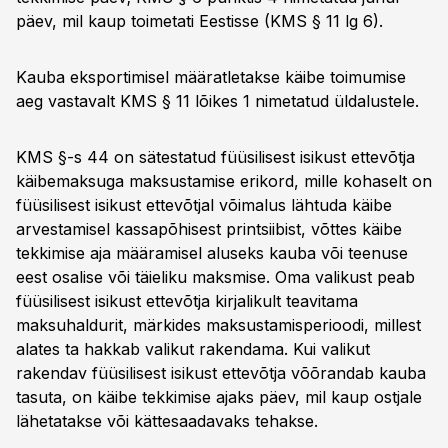
päev, mil kaup toimetati Eestisse (KMS § 11 lg 6).
Kauba eksportimisel määratletakse käibe toimumise
aeg vastavalt KMS § 11 lõikes 1 nimetatud üldalustele.
KMS §-s 44 on sätestatud füüsilisest isikust ettevõtja
käibemaksuga maksustamise erikord, mille kohaselt on
füüsilisest isikust ettevõtjal võimalus lähtuda käibe
arvestamisel kassapõhisest printsiibist, võttes käibe
tekkimise aja määramisel aluseks kauba või teenuse
eest osalise või täieliku maksmise. Oma valikust peab
füüsilisest isikust ettevõtja kirjalikult teavitama
maksuhaldurit, märkides maksustamisperioodi, millest
alates ta hakkab valikut rakendama. Kui valikut
rakendav füüsilisest isikust ettevõtja võõrandab kauba
tasuta, on käibe tekkimise ajaks päev, mil kaup ostjale
lähetatakse või kättesaadavaks tehakse.