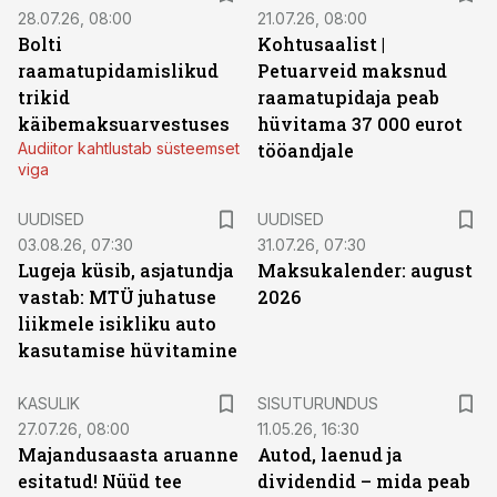
28.07.26, 08:00
21.07.26, 08:00
Bolti
Kohtusaalist
|
raamatupidamislikud
Petuarveid maksnud
trikid
raamatupidaja peab
käibemaksuarvestuses
hüvitama 37 000 eurot
Audiitor kahtlustab süsteemset
tööandjale
viga
UUDISED
UUDISED
03.08.26, 07:30
31.07.26, 07:30
Lugeja küsib, asjatundja
Maksukalender: august
vastab: MTÜ juhatuse
2026
liikmele isikliku auto
kasutamise hüvitamine
ST
KASULIK
SISUTURUNDUS
27.07.26, 08:00
11.05.26, 16:30
Majandusaasta aruanne
Autod, laenud ja
esitatud! Nüüd tee
dividendid – mida peab