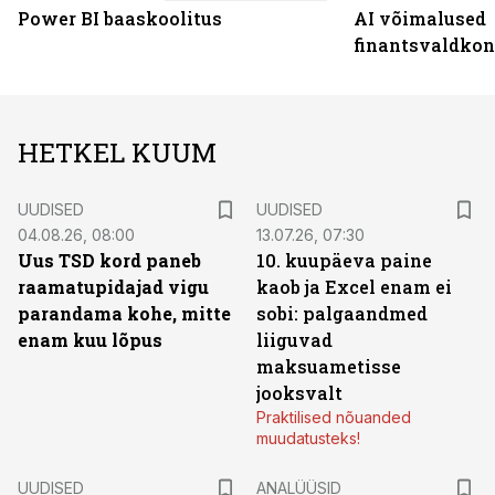
Power BI baaskoolitus
AI võimalused
finantsvaldko
HETKEL KUUM
UUDISED
UUDISED
04.08.26, 08:00
13.07.26, 07:30
Uus TSD kord paneb
10. kuupäeva paine
raamatupidajad vigu
kaob ja Excel enam ei
parandama kohe, mitte
sobi: palgaandmed
enam kuu lõpus
liiguvad
maksuametisse
jooksvalt
Praktilised nõuanded
muudatusteks!
UUDISED
ANALÜÜSID