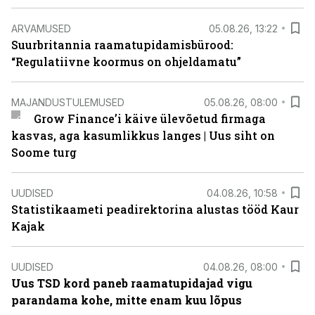
ARVAMUSED
05.08.26, 13:22
Suurbritannia raamatupidamisbürood:
“Regulatiivne koormus on ohjeldamatu”
MAJANDUSTULEMUSED
05.08.26, 08:00
Grow Finance’i käive ülevõetud firmaga
kasvas, aga kasumlikkus langes | Uus siht on
Soome turg
UUDISED
04.08.26, 10:58
Statistikaameti peadirektorina alustas tööd Kaur
Kajak
UUDISED
04.08.26, 08:00
Uus TSD kord paneb raamatupidajad vigu
parandama kohe, mitte enam kuu lõpus