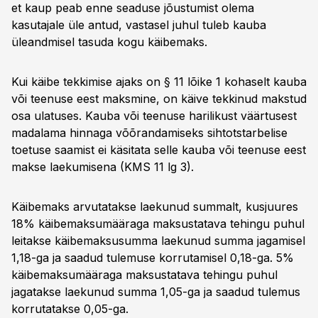
et kaup peab enne seaduse jõustumist olema
kasutajale üle antud, vastasel juhul tuleb kauba
üleandmisel tasuda kogu käibemaks.
Kui käibe tekkimise ajaks on § 11 lõike 1 kohaselt kauba
või teenuse eest maksmine, on käive tekkinud makstud
osa ulatuses. Kauba või teenuse harilikust väärtusest
madalama hinnaga võõrandamiseks sihtotstarbelise
toetuse saamist ei käsitata selle kauba või teenuse eest
makse laekumisena (KMS 11 lg 3).
Käibemaks arvutatakse laekunud summalt, kusjuures
18% käibemaksumääraga maksustatava tehingu puhul
leitakse käibemaksusumma laekunud summa jagamisel
1,18-ga ja saadud tulemuse korrutamisel 0,18-ga. 5%
käibemaksumääraga maksustatava tehingu puhul
jagatakse laekunud summa 1,05-ga ja saadud tulemus
korrutatakse 0,05-ga.