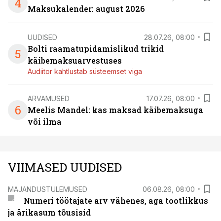
4
Maksukalender: august 2026
UUDISED
28.07.26, 08:00
Bolti raamatupidamislikud trikid
5
käibemaksuarvestuses
Audiitor kahtlustab süsteemset viga
ARVAMUSED
17.07.26, 08:00
6
Meelis Mandel: kas maksad käibemaksuga
või ilma
VIIMASED UUDISED
MAJANDUSTULEMUSED
06.08.26, 08:00
Numeri töötajate arv vähenes, aga tootlikkus
ja ärikasum tõusisid