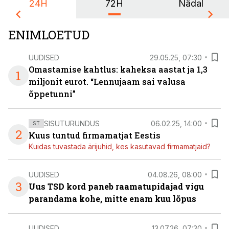
24H
72H
Nädal
ENIMLOETUD
UUDISED
29.05.25, 07:30
Omastamise kahtlus: kaheksa aastat ja 1,3
1
miljonit eurot. “Lennujaam sai valusa
õppetunni”
SISUTURUNDUS
06.02.25, 14:00
ST
2
Kuus tuntud firmamatjat Eestis
Kuidas tuvastada ärijuhid, kes kasutavad firmamatjaid?
UUDISED
04.08.26, 08:00
3
Uus TSD kord paneb raamatupidajad vigu
parandama kohe, mitte enam kuu lõpus
UUDISED
13.07.26, 07:30