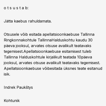
o t s u s t a b:
Jätta kaebus rahuldamata.
Otsusele võib esitada apellatsioonkaebuse Tallinna
Ringkonnakohtule TallinnaHalduskohtu kaudu 30
päeva jooksul, arvates otsuse avalikult teatavaks
tegemisest.Apellatsioonkaebuse esitamisest tuleb
Tallinna Halduskohtule kirjalikult teatada 10päeva
jooksul, arvates otsuse avalikult teatavaks tegemisest.
Apellatsioonkaebuse võibesitada üksnes teate esitanud
isik.
Indrek Paukštys
Kohtunik