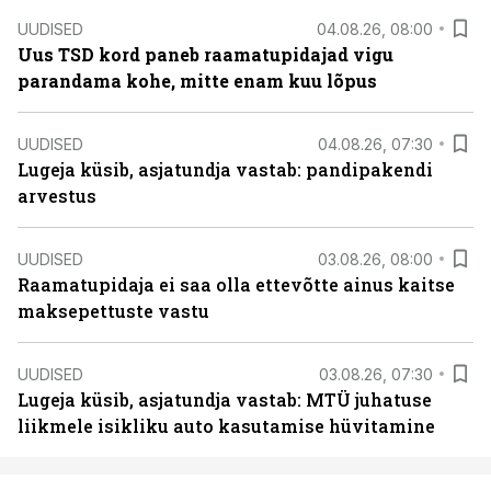
UUDISED
04.08.26, 08:00
Uus TSD kord paneb raamatupidajad vigu
parandama kohe, mitte enam kuu lõpus
UUDISED
04.08.26, 07:30
Lugeja küsib, asjatundja vastab: pandipakendi
arvestus
UUDISED
03.08.26, 08:00
Raamatupidaja ei saa olla ettevõtte ainus kaitse
maksepettuste vastu
UUDISED
03.08.26, 07:30
Lugeja küsib, asjatundja vastab: MTÜ juhatuse
liikmele isikliku auto kasutamise hüvitamine