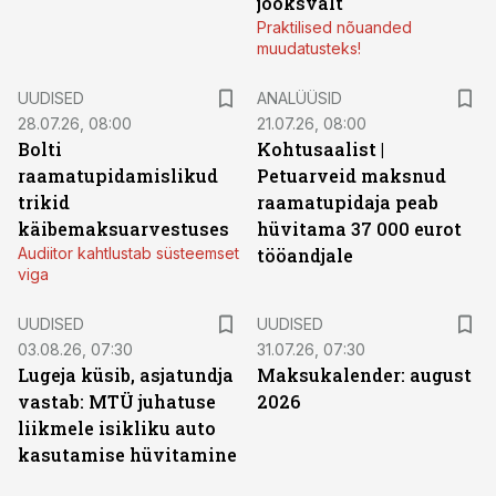
jooksvalt
Praktilised nõuanded
muudatusteks!
UUDISED
ANALÜÜSID
28.07.26, 08:00
21.07.26, 08:00
Bolti
Kohtusaalist
|
raamatupidamislikud
Petuarveid maksnud
trikid
raamatupidaja peab
käibemaksuarvestuses
hüvitama 37 000 eurot
Audiitor kahtlustab süsteemset
tööandjale
viga
UUDISED
UUDISED
03.08.26, 07:30
31.07.26, 07:30
Lugeja küsib, asjatundja
Maksukalender: august
vastab: MTÜ juhatuse
2026
liikmele isikliku auto
kasutamise hüvitamine
ST