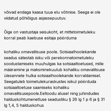
võivad endaga kaasa tuua elu võtmise. Seega ei ole
viidatud põhiõigus asjassepuutuv.
Õige on vastustaja seisukoht, et mittetoimetuleku
korral peab kaebuse esitaja pöörduma
kohaliku omavalitsuse poole. Sotsiaalhoolekande
seadus sätestab isiku või perekonnatoimetuleku
soodustamiseks muuhulgas ka sotsiaaltoetused, mille
määramine ja maksminekuulub kohaliku omavalitsuse
ülesannete hulka sotsiaalhoolekande korraldamisel.
Seegatuleb toimetulekuraskustes isikul pöörduda
sotsiaaltoetuse saamiseks kohaliku
omavalitsusepoole.Eeltoodu alusel ning juhindudes
halduskohtumenetluse seadustiku § 26 lg 1 p 6 ja § 31
lg 1,4, 5 halduskohus