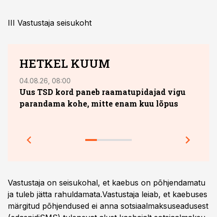
III Vastustaja seisukoht
HETKEL KUUM
04.08.26, 08:00
13.07.
Uus TSD kord paneb raamatupidajad vigu
10. 
parandama kohe, mitte enam kuu lõpus
sobi
jook
Prakt
Vastustaja on seisukohal, et kaebus on põhjendamatu
ja tuleb jätta rahuldamata.Vastustaja leiab, et kaebuses
märgitud põhjendused ei anna sotsiaalmaksuseadusest