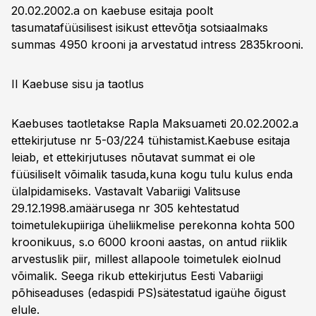
20.02.2002.a on kaebuse esitaja poolt
tasumatafüüsilisest isikust ettevõtja sotsiaalmaks
summas 4950 krooni ja arvestatud intress 2835krooni.
II Kaebuse sisu ja taotlus
Kaebuses taotletakse Rapla Maksuameti 20.02.2002.a
ettekirjutuse nr 5-03/224 tühistamist.Kaebuse esitaja
leiab, et ettekirjutuses nõutavat summat ei ole
füüsiliselt võimalik tasuda,kuna kogu tulu kulus enda
ülalpidamiseks. Vastavalt Vabariigi Valitsuse
29.12.1998.amäärusega nr 305 kehtestatud
toimetulekupiiriga üheliikmelise perekonna kohta 500
kroonikuus, s.o 6000 krooni aastas, on antud riiklik
arvestuslik piir, millest allapoole toimetulek eiolnud
võimalik. Seega rikub ettekirjutus Eesti Vabariigi
põhiseaduses (edaspidi PS)sätestatud igaühe õigust
elule.