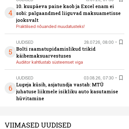
10. kuupäeva paine kaob ja Excel enam ei
4
sobi: palgaandmed liiguvad maksuametisse
jooksvalt
Praktilised nõuanded muudatusteks!
UUDISED
28.07.26, 08:00
Bolti raamatupidamislikud trikid
5
käibemaksuarvestuses
Audiitor kahtlustab süsteemset viga
UUDISED
03.08.26, 07:30
Lugeja küsib, asjatundja vastab: MTÜ
6
juhatuse liikmele isikliku auto kasutamise
hüvitamine
VIIMASED UUDISED