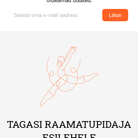
olulisemad uudised.
Liitun
TAGASI RAAMATUPIDAJA
ESILEHELE