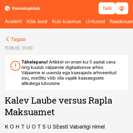
Telli
Avaleht
Kõik lood
Küsi küsimus
Üritused
Raadiosaa
cebook
cebook
Tagasi
Twitter)
Twitter)
11.08.05, 01:00
kedIn
kedIn
Tähelepanu!
Artikkel on enam kui 5 aastat vana
ning kuulub väljaande digitaalsesse arhiivi.
ail
ail
Väljaanne ei uuenda ega kaasajasta arhiveeritud
sisu, mistõttu võib olla vajalik kaasaegsete
k
k
allikatega tutvumine
Kalev Laube versus Rapla
Maksuamet
K O H T U O T S U SEesti Vabariigi nimel