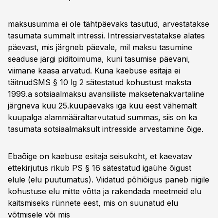
maksusumma ei ole tähtpäevaks tasutud, arvestatakse
tasumata summalt intressi. Intressiarvestatakse alates
päevast, mis järgneb päevale, mil maksu tasumine
seaduse järgi piditoimuma, kuni tasumise päevani,
viimane kaasa arvatud. Kuna kaebuse esitaja ei
täitnudSMS § 10 lg 2 sätestatud kohustust maksta
1999.a sotsiaalmaksu avansiliste maksetenakvartaline
järgneva kuu 25.kuupäevaks iga kuu eest vähemalt
kuupalga alammääraltarvutatud summas, siis on ka
tasumata sotsiaalmaksult intresside arvestamine õige.
Ebaõige on kaebuse esitaja seisukoht, et kaevatav
ettekirjutus rikub PS § 16 sätestatud igaühe õigust
elule (elu puutumatus). Viidatud põhiõigus paneb riigile
kohustuse elu mitte võtta ja rakendada meetmeid elu
kaitsmiseks rünnete eest, mis on suunatud elu
võtmisele või mis