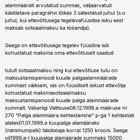
alammääralt arvutatud summas, väljaarvatud
käsitletava paragrahvi lõikes 3 sätestatud juhul (s.o
juhul, kui ettevõtlusega tegelevafüüsilise isiku eest
maksab sotsiaalmaksu ka tööandja).
Seega on ettevõtlusega tegelev füüsiline isik
kohustatud maksma oma ettevõtluselt saadud
tulult sotsiaalmaksu ning kui ettevõtluse tulu on
maksustamisperioodi kuude palgaalammäärade
summast väiksem, siis on füüsiliselt isikust ettevõtja
kohustatud maksmasotsiaalmaksu
maksustamisperioodi kuude palga alammäärade
summalt. Vabariigi Valitsuse08.12.1998.a määruse nr
270 “Palga alammäära kehtestamine” p-ga 1 kehtestati
alates01.01.1999.a kuupalga alamääraks
(miinimumpalk) täistööaja korral 1250 krooni. Seega
oli1999.a-l kuupalga alamäärade summaks 15000