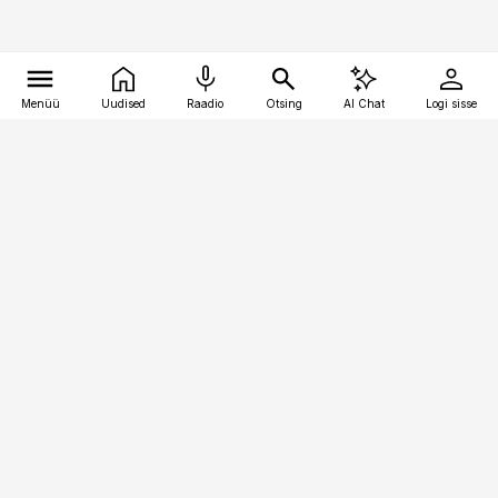
Menüü
Uudised
Raadio
Otsing
AI Chat
Logi sisse
Vana-Lõuna 39/1, 19094 Tallinn
(+372) 667 0111
raamatupidaja@raamatupidaja.ee
Telli
Reklaam
Firmast
Sisu kasutamisõigused
Ajakirjaniku
eetikakoodeks
Üldtingimused
Privaatsustingimused