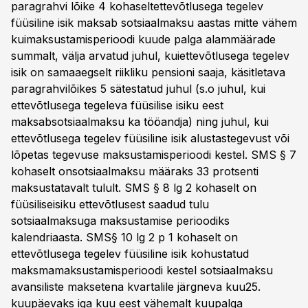
paragrahvi lõike 4 kohaseltettevõtlusega tegelev
füüsiline isik maksab sotsiaalmaksu aastas mitte vähem
kuimaksustamisperioodi kuude palga alammäärade
summalt, välja arvatud juhul, kuiettevõtlusega tegelev
isik on samaaegselt riikliku pensioni saaja, käsitletava
paragrahvilõikes 5 sätestatud juhul (s.o juhul, kui
ettevõtlusega tegeleva füüsilise isiku eest
maksabsotsiaalmaksu ka tööandja) ning juhul, kui
ettevõtlusega tegelev füüsiline isik alustastegevust või
lõpetas tegevuse maksustamisperioodi kestel. SMS § 7
kohaselt onsotsiaalmaksu määraks 33 protsenti
maksustatavalt tulult. SMS § 8 lg 2 kohaselt on
füüsiliseisiku ettevõtlusest saadud tulu
sotsiaalmaksuga maksustamise perioodiks
kalendriaasta. SMS§ 10 lg 2 p 1 kohaselt on
ettevõtlusega tegelev füüsiline isik kohustatud
maksmamaksustamisperioodi kestel sotsiaalmaksu
avansiliste maksetena kvartalile järgneva kuu25.
kuupäevaks iga kuu eest vähemalt kuupalga