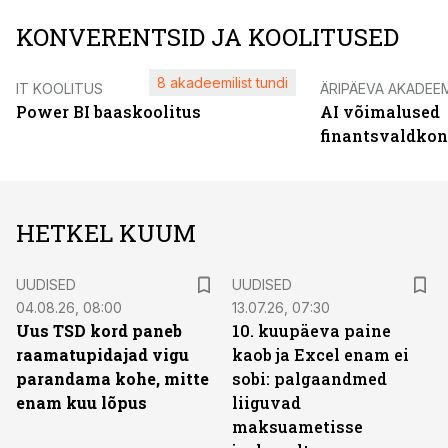
KONVERENTSID JA KOOLITUSED
8 akadeemilist tundi
IT KOOLITUS
ÄRIPÄEVA AKADEE
Power BI baaskoolitus
AI võimalused
finantsvaldko
HETKEL KUUM
UUDISED
UUDISED
04.08.26, 08:00
13.07.26, 07:30
Uus TSD kord paneb
10. kuupäeva paine
raamatupidajad vigu
kaob ja Excel enam ei
parandama kohe, mitte
sobi: palgaandmed
enam kuu lõpus
liiguvad
maksuametisse