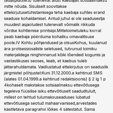
(edaspidiSMS) tulenevat alust kaebajalt sotsiaalmaksu
mitte nõuda. Sisuliselt soovitakse
ettekirjutusetühistamisega teha kaebaja suhtes erand
seaduse kohaldamisel. Antud juhul ei ole seadusestja
muudest asjaoludest tulenevalt võimalik rikkuda
võrdse kohtlemise printsiipi.Mittetoimetuleku korral
peab kaebaja pöörduma kohaliku omavalitsuse
poole.IV Kohtu põhjendused ja otsusKohus, kuulanud
ära protsessiosaliste seletused, tutvunud toimiku
materjalidega ninghinnanud kõiki tõendeid kogumis ja
vastastikuses seoses, leiab, et kaebus tuleb
jättarahuldamata. Vaidlustatud ettekirjutus on seaduslik
järgmistel põhjustel:Kuni 31.12.2000.a kehtinud SMS
(alates 01.04.1999.a kehtinud redaktsioonis) § 2 lg 1 p
4kohaselt makstakse sotsiaalmaksu ettevõtlusega
tegeleva füüsilise isiku ettevõtluselt saadudtulult,
millest on tehtud tulumaksuseaduses lubatud
ettevõtlusega seotud mahaarvamised,arvestades
käsitletava paragrahvi lõikes 4 sätestatut. Sama