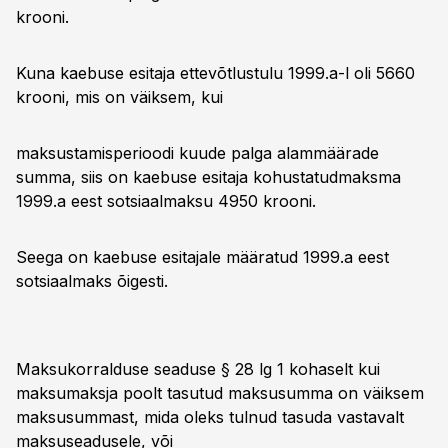
krooni.
Kuna kaebuse esitaja ettevõtlustulu 1999.a-l oli 5660
krooni, mis on väiksem, kui
maksustamisperioodi kuude palga alammäärade
summa, siis on kaebuse esitaja kohustatudmaksma
1999.a eest sotsiaalmaksu 4950 krooni.
Seega on kaebuse esitajale määratud 1999.a eest
sotsiaalmaks õigesti.
Maksukorralduse seaduse § 28 lg 1 kohaselt kui
maksumaksja poolt tasutud maksusumma on väiksem
maksusummast, mida oleks tulnud tasuda vastavalt
maksuseadusele, või