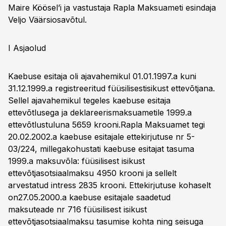
Maire Köösel’i ja vastustaja Rapla Maksuameti esindaja
Veljo Väärsiosavõtul.
I Asjaolud
Kaebuse esitaja oli ajavahemikul 01.01.1997.a kuni
31.12.1999.a registreeritud füüsilisestisikust ettevõtjana.
Sellel ajavahemikul tegeles kaebuse esitaja
ettevõtlusega ja deklareerismaksuametile 1999.a
ettevõtlustuluna 5659 krooni.Rapla Maksuamet tegi
20.02.2002.a kaebuse esitajale ettekirjutuse nr 5-
03/224, millegakohustati kaebuse esitajat tasuma
1999.a maksuvõla: füüsilisest isikust
ettevõtjasotsiaalmaksu 4950 krooni ja sellelt
arvestatud intress 2835 krooni. Ettekirjutuse kohaselt
on27.05.2000.a kaebuse esitajale saadetud
maksuteade nr 716 füüsilisest isikust
ettevõtjasotsiaalmaksu tasumise kohta ning seisuga