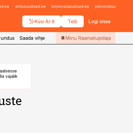
Iseteenindus
sed.ee
ehitusuudised.ee
kinnisvarauudised.ee
personaliuudised.ee
Telli Raamatupidaja
Küsi AI-lt
Telli
Logi sisse
rundus
Saada vihje
Minu Raamatupidaja
taalsesse
la vajalik
uste