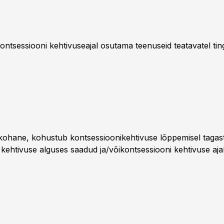
ntsessiooni kehtivuseajal osutama teenuseid teatavatel ting
akohane, kohustub kontsessioonikehtivuse lõppemisel taga
 kehtivuse alguses saadud ja/võikontsessiooni kehtivuse aj