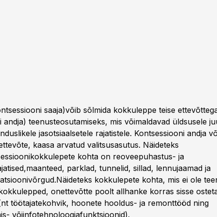
ontsessiooni saaja)võib sõlmida kokkuleppe teise ettevõtteg
i andja) teenusteosutamiseks, mis võimaldavad üldsusele j
anduslikele jasotsiaalsetele rajatistele. Kontsessiooni andja võ
ettevõte, kaasa arvatud valitsusasutus. Näideteks
essioonikokkulepete kohta on reoveepuhastus- ja
atised,maanteed, parklad, tunnelid, sillad, lennujaamad ja
tsioonivõrgud.Näideteks kokkulepete kohta, mis ei ole tee
kokkulepped, onettevõtte poolt allhanke korras sisse ostet
(nt töötajatekohvik, hoonete hooldus- ja remonttööd ning
s- võiinfotehnoloogiafunktsioonid).