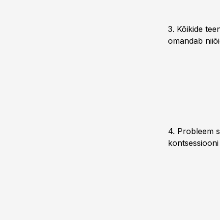
3. Kõikide te
omandab niiõi
4. Probleem se
kontsessiooni