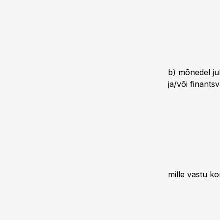
b) mõnedel ju
ja/või finants
mille vastu ko