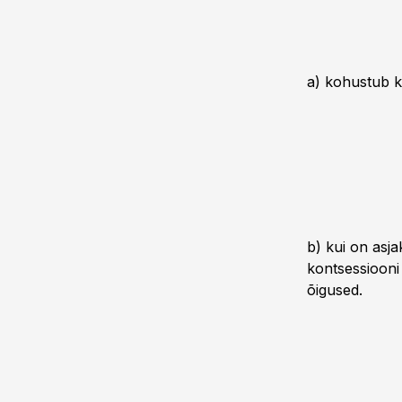
a) kohustub ko
b) kui on asj
kontsessiooni
õigused.