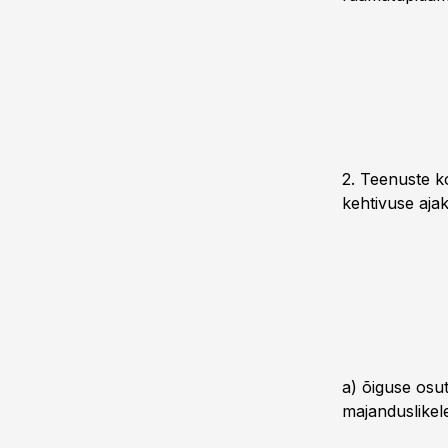
2. Teenuste k
kehtivuse ajak
a) õiguse osu
majanduslikele 