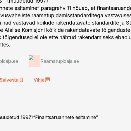
S 1 (muudetud 1997)
nnete esitamine” paragrahv 11 nõuab, et finantsaruand
vusvaheliste raamatupidamisstandarditega vastavuse
kui nad vastavad kõikide rakendatavate standardite ja S
 Alalise Komisjoni kõikide rakendatavate tõlgenduste 
C tõlgendused ei ole ette nähtud rakendamiseks ebaolu
htes.
idaja.ee
Raamatupidaja.ee
Salvesta
Vihja
(muudetud 1997)“Finantsaruannete esitamine”.