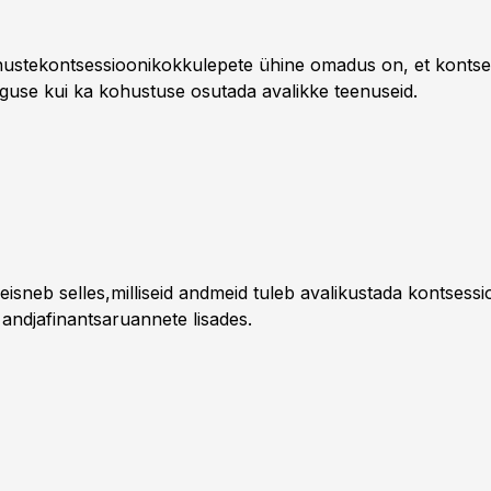
enustekontsessioonikokkulepete ühine omadus on, et kontse
guse kui ka kohustuse osutada avalikke teenuseid.
isneb selles,milliseid andmeid tuleb avalikustada kontsessio
 andjafinantsaruannete lisades.