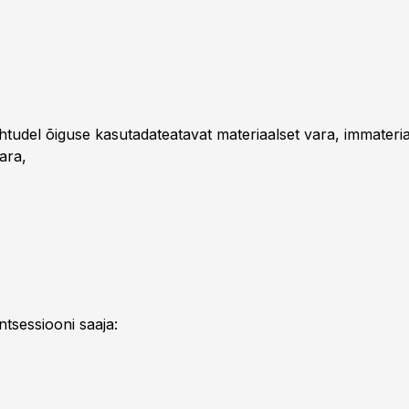
htudel õiguse kasutadateatavat materiaalset vara, immateria
vara,
ntsessiooni saaja: