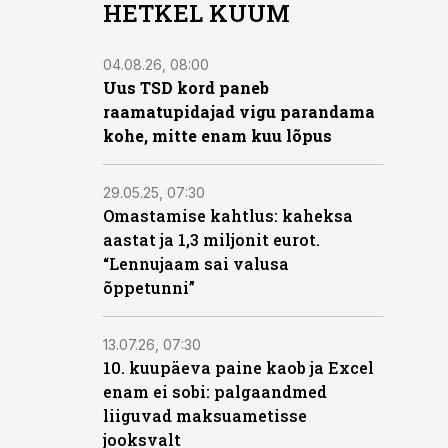
HETKEL KUUM
04.08.26, 08:00
Uus TSD kord paneb
raamatupidajad vigu parandama
kohe, mitte enam kuu lõpus
29.05.25, 07:30
Omastamise kahtlus: kaheksa
aastat ja 1,3 miljonit eurot.
“Lennujaam sai valusa
õppetunni”
13.07.26, 07:30
10. kuupäeva paine kaob ja Excel
enam ei sobi: palgaandmed
liiguvad maksuametisse
jooksvalt