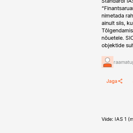
Standardi IA
“Finantsarua
nimetada rah
ainult siis, 
Tõlgendamise
nõuetele. SI
objektide su
raamatup
Jaga
Viide: IAS 1 