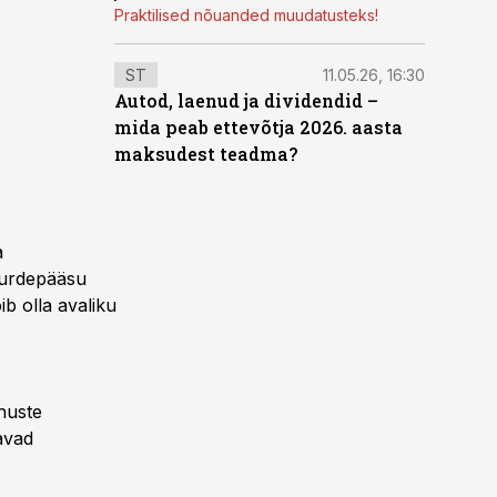
Praktilised nõuanded muudatusteks!
ST
11.05.26, 16:30
Autod, laenud ja dividendid –
mida peab ettevõtja 2026. aasta
maksudest teadma?
a
uurdepääsu
ib olla avaliku
nuste
avad