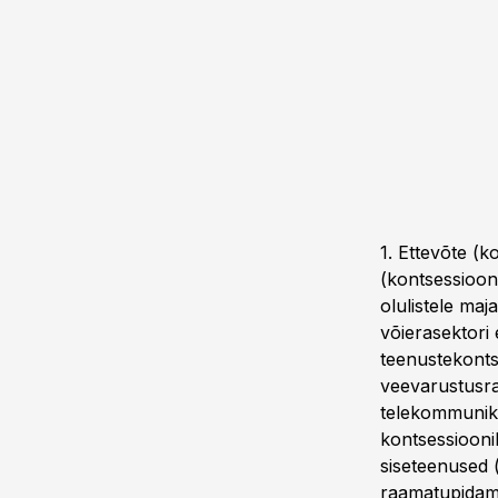
1. Ettevõte (k
(kontsessioon
olulistele maj
võierasektori 
teenustekonts
veevarustusraj
telekommunika
kontsessiooni
siseteenused 
raamatupidami