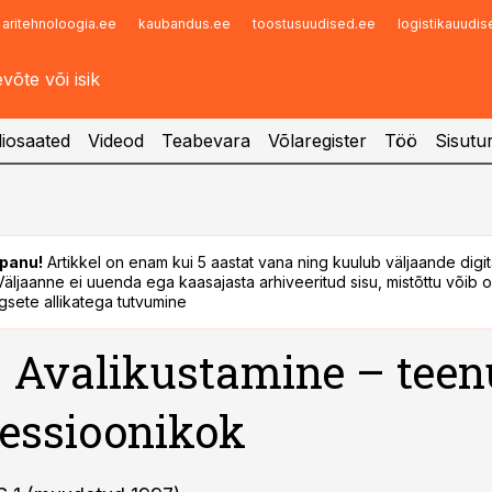
aritehnoloogia.ee
kaubandus.ee
toostusuudised.ee
logistikauudi
Infopank
Radar
iosaated
Videod
Teabevara
Võlaregister
Töö
Sisutu
panu!
Artikkel on enam kui 5 aastat vana ning kuulub väljaande digi
. Väljaanne ei uuenda ega kaasajasta arhiveeritud sisu, mistõttu võib ol
sete allikatega tutvumine
 Avalikustamine – teen
essioonikok