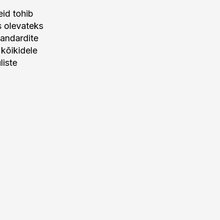
eid tohib
s olevateks
tandardite
kõikidele
liste