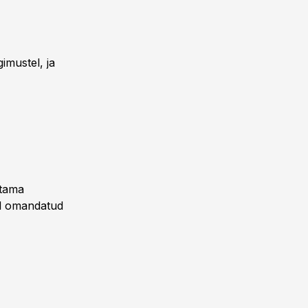
imustel, ja
stama
al omandatud