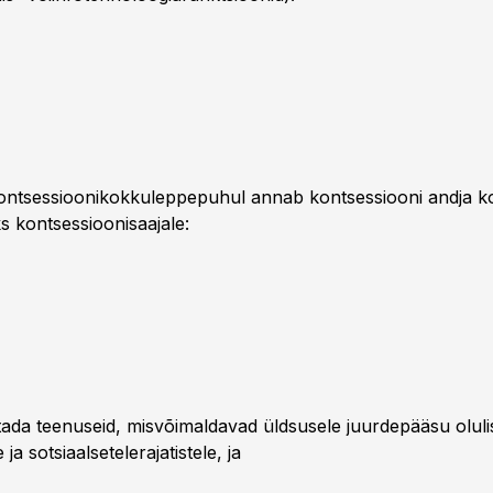
ontsessioonikokkuleppepuhul annab kontsessiooni andja k
s kontsessioonisaajale:
tada teenuseid, misvõimaldavad üldsusele juurdepääsu oluli
ja sotsiaalsetelerajatistele, ja