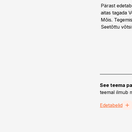
Pärast edetab
aitas tagada V
Mõis. Tegemis
Seetõttu võtsi
See teema pa
teemal ilmub m
Edetabelid