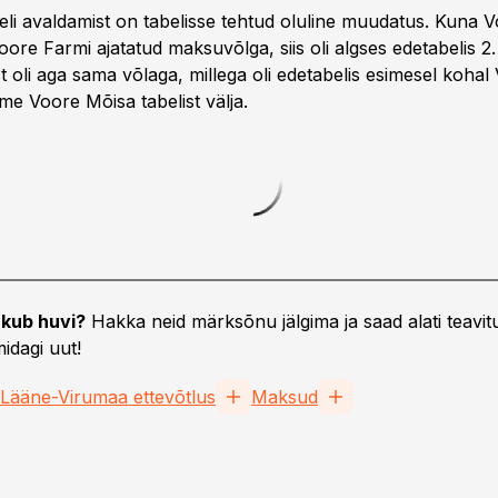
eli avaldamist on tabelisse tehtud oluline muudatus. Kuna 
oore Farmi ajatatud maksuvõlga, siis oli algses edetabelis 2
t oli aga sama võlaga, millega oli edetabelis esimesel koha
me Voore Mõisa tabelist välja.
kub huvi?
Hakka neid märksõnu jälgima ja saad alati teavitu
idagi uut!
Lääne-Virumaa ettevõtlus
Maksud