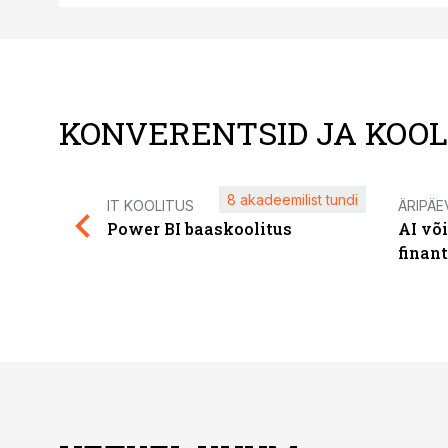
KONVERENTSID JA KOO
8 akadeemilist tundi
IT KOOLITUS
ÄRIPÄE
Power BI baaskoolitus
AI võ
finan