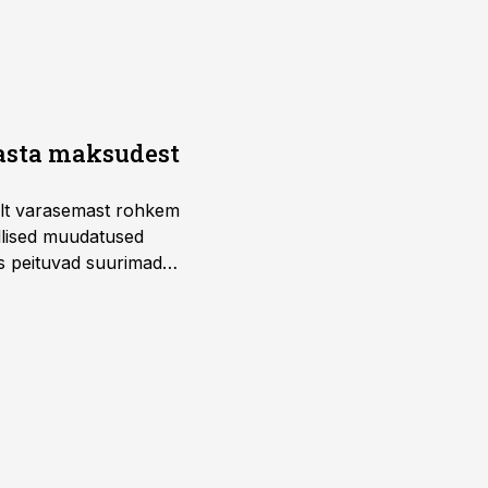
aasta maksudest
telt varasemast rohkem
llised muudatused
us peituvad suurimad