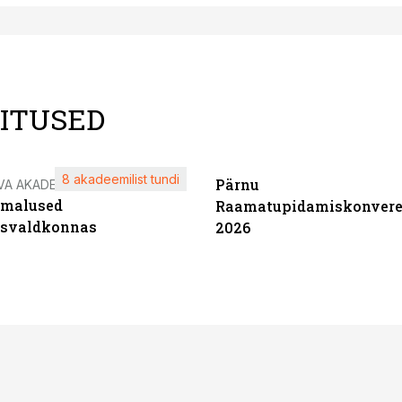
LITUSED
8 akadeemilist tundi
Pärnu
VA AKADEEMIA
imalused
Raamatupidamiskonvere
tsvaldkonnas
2026