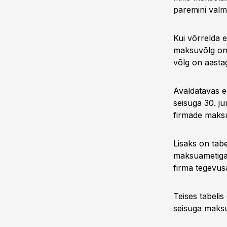
paremini valm
Kui võrrelda e
maksuvõlg on 
võlg on aasta
Avaldatavas ed
seisuga 30. j
firmade maksu
Lisaks on tab
maksuametiga 
firma tegevusa
Teises tabelis
seisuga maksu