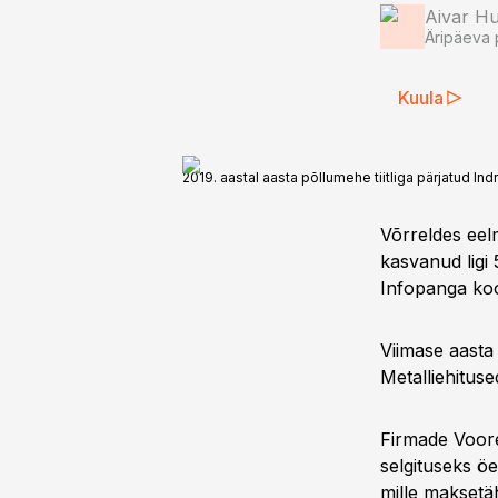
Aivar H
Äripäeva 
Kuula
2019. aastal aasta põllumehe tiitliga pärjatud 
Võrreldes eel
kasvanud ligi
Infopanga koo
Viimase aast
Metalliehitus
Firmade Voor
selgituseks öe
mille maksetäh