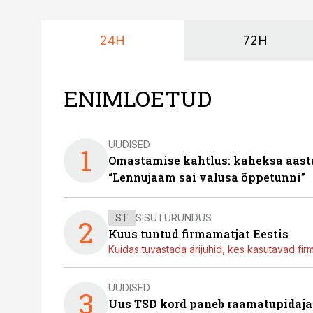
24H
72H
ENIMLOETUD
UUDISED
1
Omastamise kahtlus: kaheksa aastat 
“Lennujaam sai valusa õppetunni”
ST
SISUTURUNDUS
2
Kuus tuntud firmamatjat Eestis
Kuidas tuvastada ärijuhid, kes kasutavad fir
UUDISED
3
Uus TSD kord paneb raamatupidaj