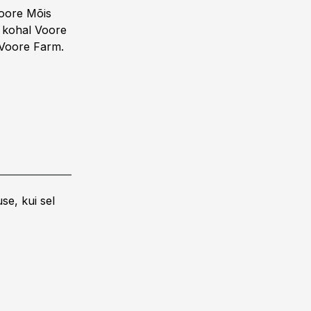
Voore Mõis
. kohal Voore
l Voore Farm.
se, kui sel