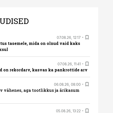
UDISED
07.08.26, 12:17
tus tasemele, mida on olnud vaid kaks
ksul
07.08.26, 11:41
id on rekordarv, kasvas ka pankrottide arv
06.08.26, 08:00
rv vähenes, aga tootlikkus ja ärikasum
05.08.26, 13:22