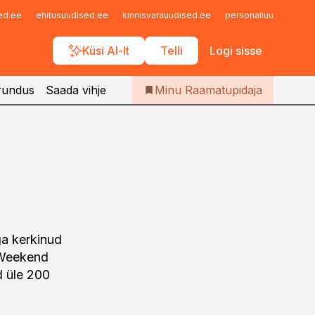
Iseteenindus
sed.ee
ehitusuudised.ee
kinnisvarauudised.ee
personaliuudised.ee
Telli Raamatupidaja
Küsi AI-lt
Telli
Logi sisse
rundus
Saada vihje
Minu Raamatupidaja
a kerkinud
 Weekend
d üle 200