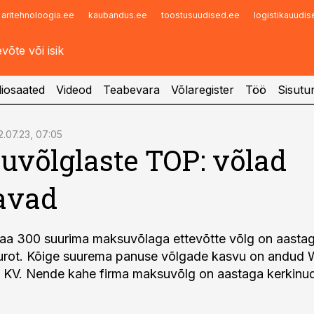
aritehnoloogia.ee
kaubandus.ee
toostusuudised.ee
logistikauudi
Infopank
Radar
iosaated
Videod
Teabevara
Võlaregister
Töö
Sisutu
2.07.23, 07:05
võlglaste TOP: võlad
avad
aa 300 suurima maksuvõlaga ettevõtte võlg on aastag
 eurot. Kõige suurema panuse võlgade kasvu on andud
a KV. Nende kahe firma maksuvõlg on aastaga kerkinu