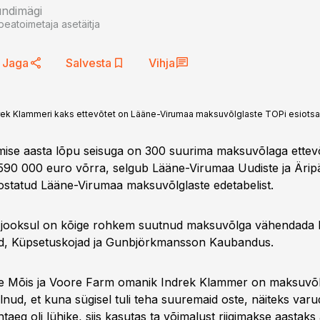
undimägi
peatoimetaja asetäitja
Jaga
Salvesta
Vihja
Indrek Klammeri kaks ettevõtet on Lääne-Virumaa maksuvõlglaste TOPi esiots
mise aasta lõpu seisuga on 300 suurima maksuvõlaga ettevõ
 590 000 euro võrra, selgub Lääne-Virumaa Uudiste ja Äri
statud Lääne-Virumaa maksuvõlglaste edetabelist.
a jooksul on kõige rohkem suutnud maksuvõlga vähendada 
ed, Küpsetuskojad ja Gunbjörkmansson Kaubandus.
e Mõis ja Voore Farm omanik Indrek Klammer on maksuvõl
lnud, et kuna sügisel tuli teha suuremaid oste, näiteks varud
taeg oli lühike, siis kasutas ta võimalust riigimakse aastaks a