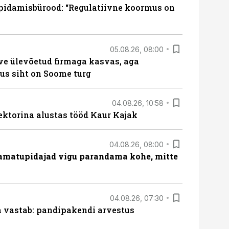
pidamisbürood: “Regulatiivne koormus on
05.08.26, 08:00
ve ülevõetud firmaga kasvas, aga
us siht on Soome turg
04.08.26, 10:58
ektorina alustas tööd Kaur Kajak
04.08.26, 08:00
amatupidajad vigu parandama kohe, mitte
04.08.26, 07:30
ja vastab: pandipakendi arvestus