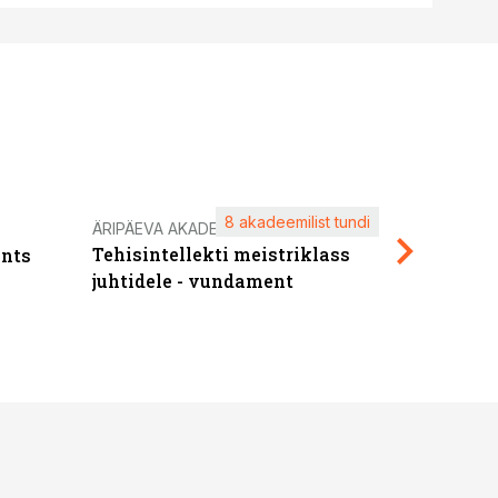
8 akadeemilist tundi
Kasuta ä
ÄRIPÄEVA AKADEEMIA
Tehisintellekti meistriklass
nts
maksuva
juhtidele - vundament