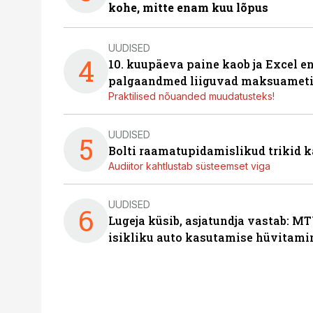
kohe, mitte enam kuu lõpus
UUDISED
4
10. kuupäeva paine kaob ja Excel en
palgaandmed liiguvad maksuameti
Praktilised nõuanded muudatusteks!
UUDISED
5
Bolti raamatupidamislikud trikid
Audiitor kahtlustab süsteemset viga
UUDISED
6
Lugeja küsib, asjatundja vastab: MT
isikliku auto kasutamise hüvitami