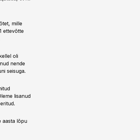
tet, mille
 ettevõtte
.
llel oli
inud nende
ni seisuga.
mitud
Oleme lisanud
eritud.
se aasta lõpu