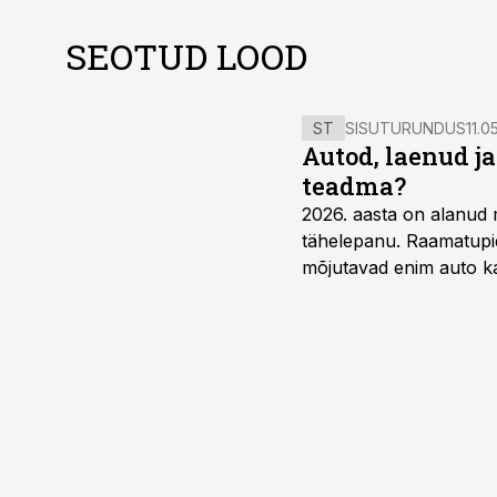
SEOTUD LOOD
ST
SISUTURUNDUS
11.0
Autod, laenud j
teadma?
2026. aasta on alanud 
tähelepanu. Raamatupid
mõjutavad enim auto ka
riskikohad.