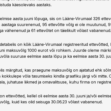
istuda käesolevaks aastaks.
elmise aasta juuni lõpuga, siis on Lääne-Virumaal 326 ettevõ
aastaga suurenenud, 95 ettevõtte võlg ei ole muutunud, 91
ga vähenenud ja 61 ettevõtet on täielikult võlast vabanenud
etabelis on kõik Lääne-Virumaal registreeritud ettevõtted, ke
uuni maksuvõlg 1000 eurot või rohkem. Juurde oleme märk
võla suuruse eelmise aasta lõpu ja ka eelmise aasta 30. juu
elis märgitud, kas praegune maksuvõlg on ajatatud ehk sõl
kokkulepe võla tasumiseks kindla graafiku järgi või mitte. 
la, juhatuse liikmed ja omavalitsuse, kuhu firma on registre
 on ettevõtted, kellel oli eelmise aasta 30. juuni ja/või eelmi
võlg, kuid kes olid seisuga 30.06.23 võlast vabanenud.