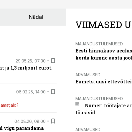
Nädal
VIIMASED U
MAJANDUSTULEMUSED
Eesti hinnakasv aeglus
korda kümne aasta joo
29.05.25, 07:30
ja 1,3 miljonit eurot.
ARVAMUSED
Eamets: u
usi ettevõtte
06.02.25, 14:00
MAJANDUSTULEMUSED
Numeri töötajate a
mamatjaid?
tõusisid
04.08.26, 08:00
ad vigu parandama
ARVAMUSED