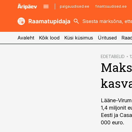
palgauudised.ee
finantsuudised.ee
kaubandus.ee
imelineajalugu.ee
kinnisvarauudised.ee
imelineteadus.ee
Avaleht
Kõik lood
Küsi küsimus
Üritused
Raad
cebook
EDETABELID
1
Maksu
Twitter)
kedIn
kasv
ail
k
Lääne-Virum
1,4 miljonit
Eesti ja Cas
000 euro.