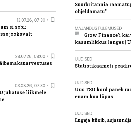
Suurbritannia raamatu
ohjeldamatu”
13.07.26, 07:30
am ei sobi:
MAJANDUSTULEMUSED
sse jooksvalt
Grow Finance’i käi
kasumlikkus langes | U
28.07.26, 08:00
UUDISED
 käibemaksuarvestuses
Statistikaameti peadir
UUDISED
03.08.26, 07:30
Uus TSD kord paneb ra
Ü juhatuse liikmele
enam kuu lõpus
ne
UUDISED
Lugeja küsib, asjatund