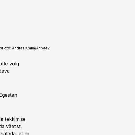
as
Foto:
Andras Kralla/Äripäev
tte võlg
päeva
Egesten
a tekkimise
a väetist,
jatada, et nii