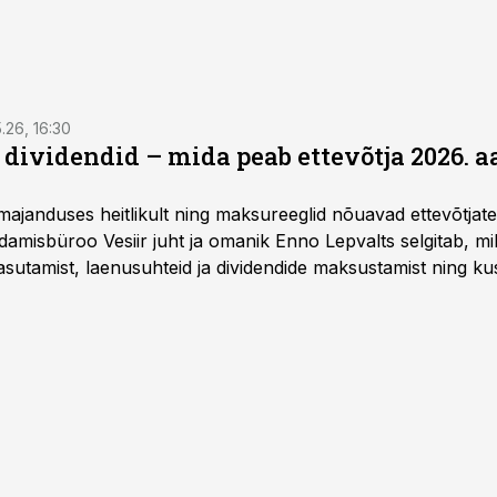
5.26, 16:30
a dividendid – mida peab ettevõtja 2026. 
majanduses heitlikult ning maksureeglid nõuavad ettevõtja
amisbüroo Vesiir juht ja omanik Enno Lepvalts selgitab, mi
sutamist, laenusuhteid ja dividendide maksustamist ning k