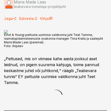
Maria Made Laas
teabevara toimetaja-projektijuht
Jaga
Salvesta
Vihja
Ernst & Youngi pettuste uurimise valdkonna juht Teet Tamme,
raamatupidamisteenuste osakonna manager Tiina Kralla ja saatejuht
Maria Made Laas (paremal).
Foto:
Äripäev
„Pettused, mis on viimase kahe aasta jooksul aset
leidnud, on pigem suurema kahjuga, toime pannud
keskastme juhid või juhtkond,“ räägib „Teabevara
tunnis“ EY pettuste uurimise valdkonna juht Teet
Tamme.