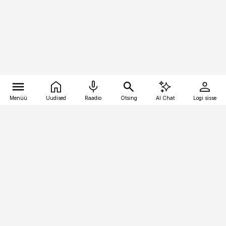
Menüü
Uudised
Raadio
Otsing
AI Chat
Logi sisse
Vana-Lõuna 39/1, 19094 Tallinn
(+372) 667 0111
raamatupidaja@raamatupidaja.ee
Telli
Reklaam
Firmast