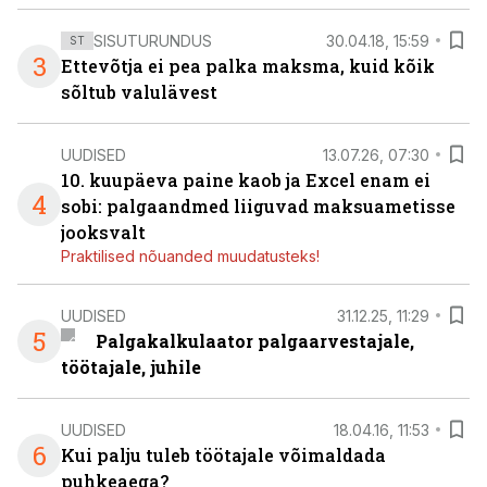
SISUTURUNDUS
30.04.18, 15:59
ST
3
Ettevõtja ei pea palka maksma, kuid kõik
sõltub valulävest
UUDISED
13.07.26, 07:30
10. kuupäeva paine kaob ja Excel enam ei
4
sobi: palgaandmed liiguvad maksuametisse
jooksvalt
Praktilised nõuanded muudatusteks!
UUDISED
31.12.25, 11:29
5
Palgakalkulaator palgaarvestajale,
töötajale, juhile
UUDISED
18.04.16, 11:53
6
Kui palju tuleb töötajale võimaldada
puhkeaega?