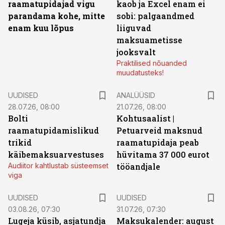
raamatupidajad vigu
kaob ja Excel enam ei
parandama kohe, mitte
sobi: palgaandmed
enam kuu lõpus
liiguvad
maksuametisse
jooksvalt
Praktilised nõuanded
muudatusteks!
UUDISED
ANALÜÜSID
28.07.26, 08:00
21.07.26, 08:00
Bolti
Kohtusaalist
|
raamatupidamislikud
Petuarveid maksnud
trikid
raamatupidaja peab
käibemaksuarvestuses
hüvitama 37 000 eurot
Audiitor kahtlustab süsteemset
tööandjale
viga
UUDISED
UUDISED
03.08.26, 07:30
31.07.26, 07:30
Lugeja küsib, asjatundja
Maksukalender: august