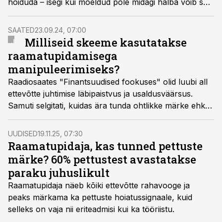
hoiduda – isegi kui mõeldud pole midagi halba võib see
kaasa tuua makse blokeerimise ja hulga sekeldusi.
SAATED
23.09.24, 07:00
Milliseid skeeme kasutatakse
raamatupidamisega
manipuleerimiseks?
Raadiosaates "Finantsuudised fookuses" olid luubi all
ettevõtte juhtimise läbipaistvus ja usaldusväärsus.
Samuti selgitati, kuidas ära tunda ohtlikke märke ehk
nö punaseid lippe nii ettevõtte tegevuses kui ka
finantsnäitajates.
UUDISED
19.11.25, 07:30
Raamatupidaja, kas tunned pettuste
märke? 60% pettustest avastatakse
paraku juhuslikult
Raamatupidaja näeb kõiki ettevõtte rahavooge ja
peaks märkama ka pettuste hoiatussignaale, kuid
selleks on vaja nii eriteadmisi kui ka tööriistu.