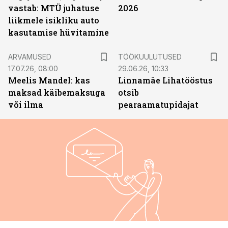
vastab: MTÜ juhatuse
2026
liikmele isikliku auto
kasutamise hüvitamine
ST
ARVAMUSED
TÖÖKUULUTUSED
17.07.26, 08:00
29.06.26, 10:33
Meelis Mandel: kas
Linnamäe Lihatööstus
maksad käibemaksuga
otsib
või ilma
pearaamatupidajat