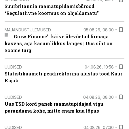
Suurbritannia raamatupidamisbürood:
“Regulatiivne koormus on ohjeldamatu”
MAJANDUSTULEMUSED
05.08.26, 08:00
Grow Finance’i käive ülevõetud firmaga
kasvas, aga kasumlikkus langes | Uus siht on
Soome turg
UUDISED
04.08.26, 10:58
Statistikaameti peadirektorina alustas tööd Kaur
Kajak
UUDISED
04.08.26, 08:00
Uus TSD kord paneb raamatupidajad vigu
parandama kohe, mitte enam kuu lõpus
UUDISED
04.08.26, 07:30