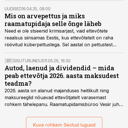
UUDISED
16.04.25, 08:00
Mis on arvepettus ja miks
raamatupidaja selle õnge läheb
Need ei ole stseenid krimisarjast, vaid ettevõtete
reaalsus siinsamas Eestis, kus ettevõtetelt on raha
röövitud küberpettustega. Sel aastal on pettustest
antud teada juba sama palju, kui oli 2024. aastal
kokku.
SISUTURUNDUS
11.05.26, 16:30
ST
Autod, laenud ja dividendid – mida
peab ettevõtja 2026. aasta maksudest
teadma?
2026. aasta on alanud majanduses heitlikult ning
maksureeglid nõuavad ettevõtjatelt varasemast
rohkem tähelepanu. Raamatupidamisbüroo Vesiir juht
ja omanik Enno Lepvalts selgitab, millised muudatused
mõjutavad enim auto kasutamist, laenusuhteid ja
dividendide maksustamist ning kus peituvad suurimad
Kuva rohkem Seotud lugusid