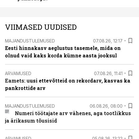
VIIMASED UUDISED
MAJANDUSTULEMUSED
07.08.26, 12:17
Eesti hinnakasv aeglustus tasemele, mida on
olnud vaid kaks korda kümne aasta jooksul
ARVAMUSED
07.08.26, 11:41
Eamets: u
usi ettevõtteid on rekordarv, kasvas ka
pankrottide arv
MAJANDUSTULEMUSED
06.08.26, 08:00
Numeri töötajate arv vähenes, aga tootlikkus
ja ärikasum tõusisid
ARVAMUSED
05.08.26, 13:22