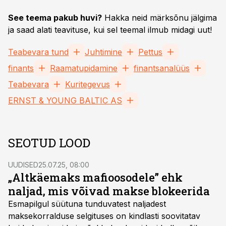
See teema pakub huvi?
Hakka neid märksõnu jälgima
ja saad alati teavituse, kui sel teemal ilmub midagi uut!
Teabevara tund
Juhtimine
Pettus
finants
Raamatupidamine
finantsanalüüs
Teabevara
Kuritegevus
ERNST & YOUNG BALTIC AS
SEOTUD LOOD
UUDISED
25.07.25, 08:00
„Altkäemaks mafioosodele” ehk
naljad, mis võivad makse blokeerida
Esmapilgul süütuna tunduvatest naljadest
maksekorralduse selgituses on kindlasti soovitatav