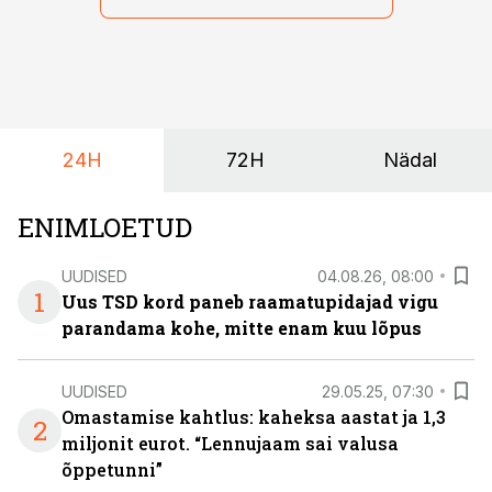
riskikohad.
24H
72H
Nädal
ENIMLOETUD
UUDISED
04.08.26, 08:00
1
Uus TSD kord paneb raamatupidajad vigu
parandama kohe, mitte enam kuu lõpus
UUDISED
29.05.25, 07:30
Omastamise kahtlus: kaheksa aastat ja 1,3
2
miljonit eurot. “Lennujaam sai valusa
õppetunni”