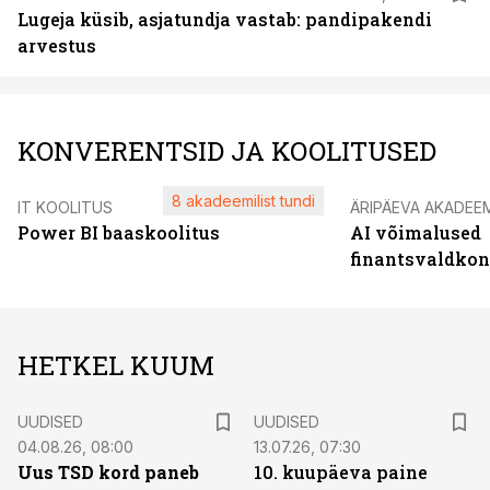
Lugeja küsib, asjatundja vastab: pandipakendi
arvestus
KONVERENTSID JA KOOLITUSED
8 akadeemilist tundi
IT KOOLITUS
ÄRIPÄEVA AKADEE
Power BI baaskoolitus
AI võimalused
finantsvaldko
HETKEL KUUM
UUDISED
UUDISED
04.08.26, 08:00
13.07.26, 07:30
Uus TSD kord paneb
10. kuupäeva paine