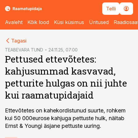
Telli
Avaleht
Kõik lood
Küsi küsimus
Üritused
Raadiosaa
cebook
Tagasi
Twitter)
TEABEVARA TUND
24.11.25, 07:00
Pettused ettevõtetes:
kedIn
kahjusummad kasvavad,
ail
petturite hulgas on nii juhte
k
kui raamatupidajaid
Ettevõtetes on kahekordistunud suurte, rohkem
kui 50 000eurose kahjuga pettuste hulk, näitab
Ernst & Youngi äsjane pettuste uuring.