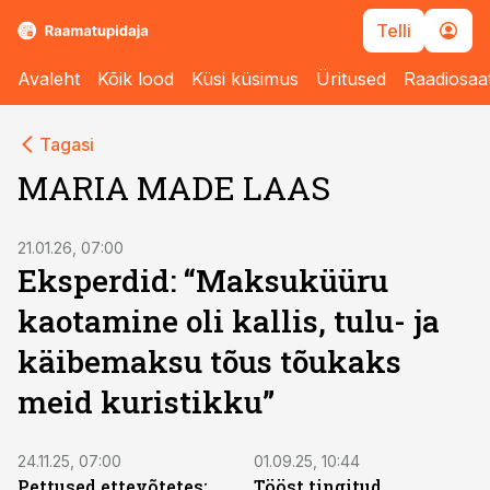
Telli
Avaleht
Kõik lood
Küsi küsimus
Üritused
Raadiosaa
Tagasi
MARIA MADE LAAS
21.01.26, 07:00
Eksperdid: “Maksuküüru
kaotamine oli kallis, tulu- ja
käibemaksu tõus tõukaks
meid kuristikku”
24.11.25, 07:00
01.09.25, 10:44
Pettused ettevõtetes:
Tööst tingitud