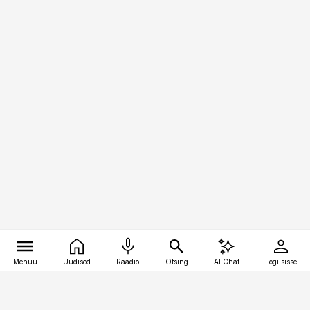
Menüü
Uudised
Raadio
Otsing
AI Chat
Logi sisse