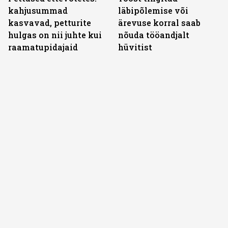
kahjusummad
läbipõlemise või
kasvavad, petturite
ärevuse korral saab
hulgas on nii juhte kui
nõuda tööandjalt
raamatupidajaid
hüvitist