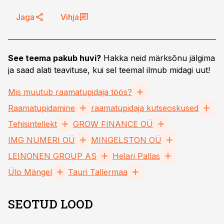
Jaga
Vihja
See teema pakub huvi?
Hakka neid märksõnu jälgima
ja saad alati teavituse, kui sel teemal ilmub midagi uut!
Mis muutub raamatupidaja töös?
Raamatupidamine
raamatupidaja kutseoskused
Tehisintellekt
GROW FINANCE OÜ
IMG NUMERI OÜ
MINGELSTON OÜ
LEINONEN GROUP AS
Helari Pallas
Ülo Mängel
Tauri Tallermaa
SEOTUD LOOD