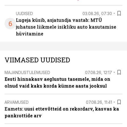
UUDISED
03.08.26, 07:30
Lugeja küsib, asjatundja vastab: MTÜ
6
juhatuse liikmele isikliku auto kasutamise
hüvitamine
VIIMASED UUDISED
MAJANDUSTULEMUSED
07.08.26, 12:17
Eesti hinnakasv aeglustus tasemele, mida on
olnud vaid kaks korda kümne aasta jooksul
ARVAMUSED
07.08.26, 11:41
Eamets: u
usi ettevõtteid on rekordarv, kasvas ka
pankrottide arv