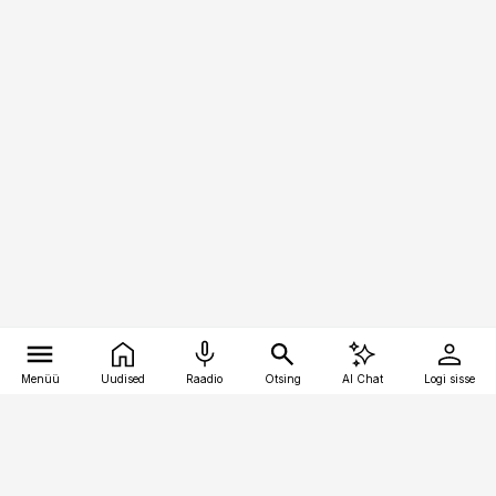
Menüü
Uudised
Raadio
Otsing
AI Chat
Logi sisse
Vana-Lõuna 39/1, 19094 Tallinn