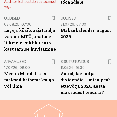
Audiitor kahtlustab süsteemset
tööandjale
viga
UUDISED
UUDISED
03.08.26, 07:30
31.07.26, 07:30
Lugeja küsib, asjatundja
Maksukalender: august
vastab: MTÜ juhatuse
2026
liikmele isikliku auto
kasutamise hüvitamine
ST
ARVAMUSED
SISUTURUNDUS
17.07.26, 08:00
11.05.26, 16:30
Meelis Mandel: kas
Autod, laenud ja
maksad käibemaksuga
dividendid – mida peab
või ilma
ettevõtja 2026. aasta
maksudest teadma?