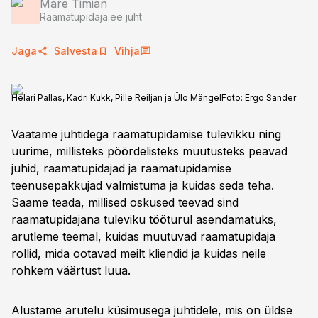
Mare Timian
Raamatupidaja.ee juht
Jaga
Salvesta
Vihja
Helari Pallas, Kadri Kukk, Pille Reiljan ja Ülo Mängel
Foto:
Ergo Sander
Vaatame juhtidega raamatupidamise tulevikku ning
uurime, millisteks pöördelisteks muutusteks peavad
juhid, raamatupidajad ja raamatupidamise
teenusepakkujad valmistuma ja kuidas seda teha.
Saame teada, millised oskused teevad sind
raamatupidajana tuleviku tööturul asendamatuks,
arutleme teemal, kuidas muutuvad raamatupidaja
rollid, mida ootavad meilt kliendid ja kuidas neile
rohkem väärtust luua.
Alustame arutelu küsimusega juhtidele, mis on üldse