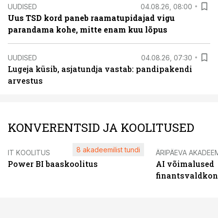
UUDISED
04.08.26, 08:00
Uus TSD kord paneb raamatupidajad vigu
parandama kohe, mitte enam kuu lõpus
UUDISED
04.08.26, 07:30
Lugeja küsib, asjatundja vastab: pandipakendi
arvestus
KONVERENTSID JA KOOLITUSED
8 akadeemilist tundi
IT KOOLITUS
ÄRIPÄEVA AKADEE
Power BI baaskoolitus
AI võimalused
finantsvaldko