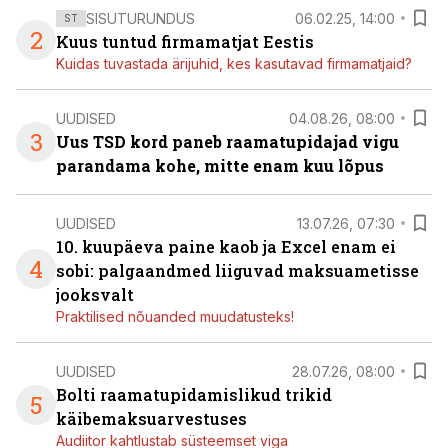
SISUTURUNDUS
06.02.25, 14:00
ST
2
Kuus tuntud firmamatjat Eestis
Kuidas tuvastada ärijuhid, kes kasutavad firmamatjaid?
UUDISED
04.08.26, 08:00
3
Uus TSD kord paneb raamatupidajad vigu
parandama kohe, mitte enam kuu lõpus
UUDISED
13.07.26, 07:30
10. kuupäeva paine kaob ja Excel enam ei
4
sobi: palgaandmed liiguvad maksuametisse
jooksvalt
Praktilised nõuanded muudatusteks!
UUDISED
28.07.26, 08:00
Bolti raamatupidamislikud trikid
5
käibemaksuarvestuses
Audiitor kahtlustab süsteemset viga