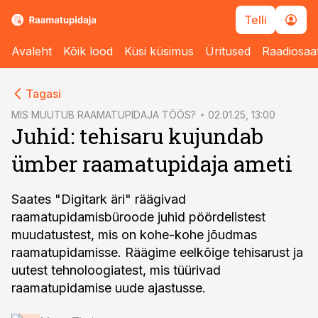
Telli
Avaleht
Kõik lood
Küsi küsimus
Üritused
Raadiosaa
cebook
cebook
Tagasi
Twitter)
Twitter)
MIS MUUTUB RAAMATUPIDAJA TÖÖS?
02.01.25, 13:00
Juhid: tehisaru kujundab
kedIn
kedIn
ümber raamatupidaja ameti
ail
ail
k
k
Saates "Digitark äri" räägivad
raamatupidamisbüroode juhid pöördelistest
muudatustest, mis on kohe-kohe jõudmas
raamatupidamisse. Räägime eelkõige tehisarust ja
uutest tehnoloogiatest, mis tüürivad
raamatupidamise uude ajastusse.