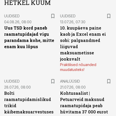
HETKEL KUUM
UUDISED
UUDISED
04.08.26, 08:00
13.07.26, 07:30
Uus TSD kord paneb
10. kuupäeva paine
raamatupidajad vigu
kaob ja Excel enam ei
parandama kohe, mitte
sobi: palgaandmed
enam kuu lõpus
liiguvad
maksuametisse
jooksvalt
Praktilised nõuanded
muudatusteks!
UUDISED
ANALÜÜSID
28.07.26, 08:00
21.07.26, 08:00
Bolti
Kohtusaalist
|
raamatupidamislikud
Petuarveid maksnud
trikid
raamatupidaja peab
käibemaksuarvestuses
hüvitama 37 000 eurot