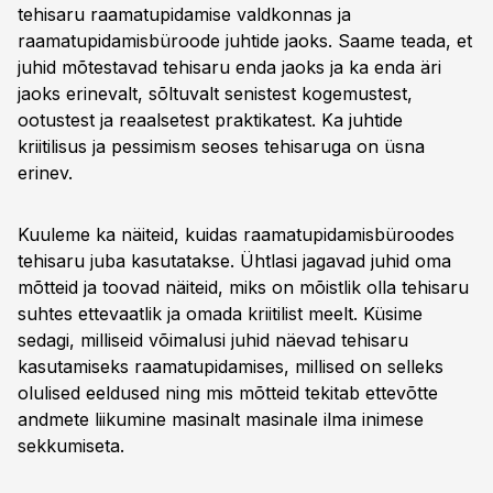
tehisaru raamatupidamise valdkonnas ja
raamatupidamisbüroode juhtide jaoks. Saame teada, et
juhid mõtestavad tehisaru enda jaoks ja ka enda äri
jaoks erinevalt, sõltuvalt senistest kogemustest,
ootustest ja reaalsetest praktikatest. Ka juhtide
kriitilisus ja pessimism seoses tehisaruga on üsna
erinev.
Kuuleme ka näiteid, kuidas raamatupidamisbüroodes
tehisaru juba kasutatakse. Ühtlasi jagavad juhid oma
mõtteid ja toovad näiteid, miks on mõistlik olla tehisaru
suhtes ettevaatlik ja omada kriitilist meelt. Küsime
sedagi, milliseid võimalusi juhid näevad tehisaru
kasutamiseks raamatupidamises, millised on selleks
olulised eeldused ning mis mõtteid tekitab ettevõtte
andmete liikumine masinalt masinale ilma inimese
sekkumiseta.