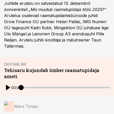
Juhtide arutelu on salvestatud 13. detsembril
konverentsil „Mis muutub raamatupidaja töös 2025?“
Arutelus osalevad raamatupidamisbüroode juhid:
Grow Finance OÜ partner Helari Pallas, IMG Numeri
OÜ tegevjuht Kadri Kukk, Mingelston OÜ juhatuse liige
Ülo Mängel ja Leinonen Group AS arendusjuht Pille
Reiljan. Arutelu juhib koolitaja ja mälutreener Tauri
Tallermaa.
DIGITARK ÄRI
Tehisaru kujundab ümber raamatupidaja
ameti
00:00
Mare Timian