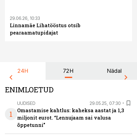
ST
29.06.26, 10:33
Linnamäe Lihatööstus otsib
pearaamatupidajat
24H
72H
Nädal
ENIMLOETUD
UUDISED
29.05.25, 07:30
Omastamise kahtlus: kaheksa aastat ja 1,3
1
miljonit eurot. “Lennujaam sai valusa
õppetunni”