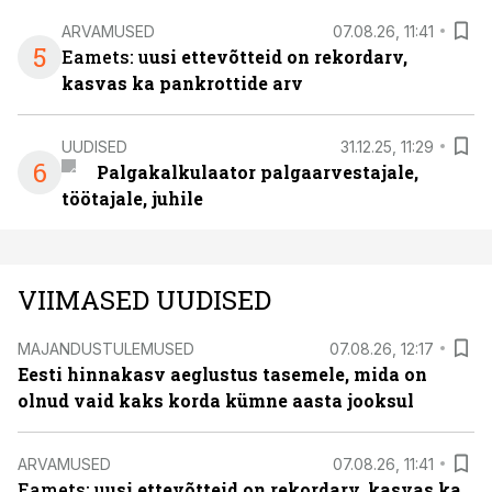
ARVAMUSED
07.08.26, 11:41
5
Eamets: u
usi ettevõtteid on rekordarv,
kasvas ka pankrottide arv
UUDISED
31.12.25, 11:29
6
Palgakalkulaator palgaarvestajale,
töötajale, juhile
VIIMASED UUDISED
MAJANDUSTULEMUSED
07.08.26, 12:17
Eesti hinnakasv aeglustus tasemele, mida on
olnud vaid kaks korda kümne aasta jooksul
ARVAMUSED
07.08.26, 11:41
Eamets: u
usi ettevõtteid on rekordarv, kasvas ka