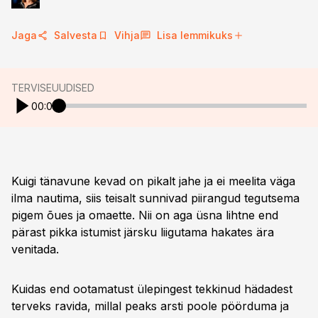
Jaga
Salvesta
Vihja
Lisa lemmikuks
TERVISEUUDISED
00:00
Kuigi tänavune kevad on pikalt jahe ja ei meelita väga
ilma nautima, siis teisalt sunnivad piirangud tegutsema
pigem õues ja omaette. Nii on aga üsna lihtne end
pärast pikka istumist järsku liigutama hakates ära
venitada.
Kuidas end ootamatust ülepingest tekkinud hädadest
terveks ravida, millal peaks arsti poole pöörduma ja