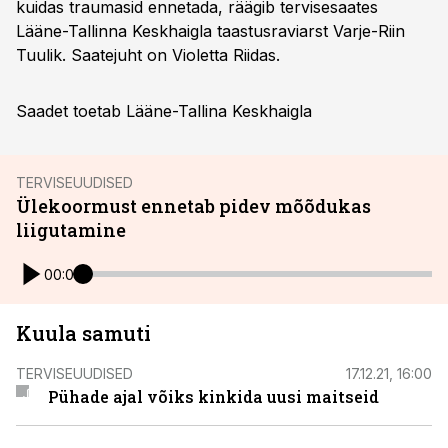
kuidas traumasid ennetada, räägib tervisesaates
Lääne-Tallinna Keskhaigla taastusraviarst Varje-Riin
Tuulik. Saatejuht on Violetta Riidas.
Saadet toetab Lääne-Tallina Keskhaigla
TERVISEUUDISED
Ülekoormust ennetab pidev mõõdukas
liigutamine
00:00
Kuula samuti
TERVISEUUDISED
17.12.21, 16:00
Pühade ajal võiks kinkida uusi maitseid