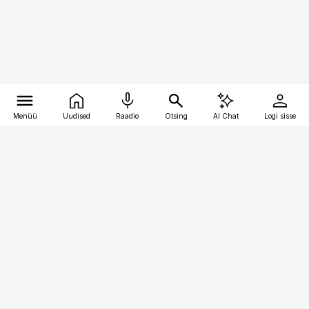
Menüü
Uudised
Raadio
Otsing
AI Chat
Logi sisse
Vana-Lõuna 39/1, 19094 Tallinn
(+372) 667 0111
raamatupidaja@raamatupidaja.ee
Telli
Reklaam
Firmast