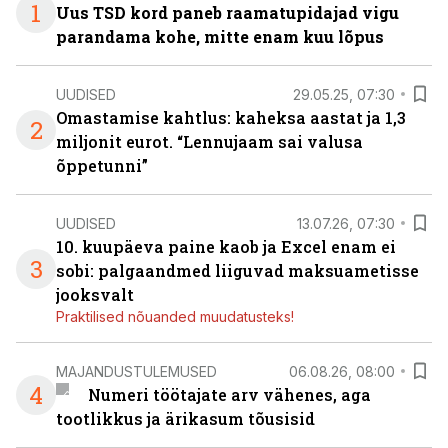
1
Uus TSD kord paneb raamatupidajad vigu
parandama kohe, mitte enam kuu lõpus
UUDISED
29.05.25, 07:30
Omastamise kahtlus: kaheksa aastat ja 1,3
2
miljonit eurot. “Lennujaam sai valusa
õppetunni”
UUDISED
13.07.26, 07:30
10. kuupäeva paine kaob ja Excel enam ei
3
sobi: palgaandmed liiguvad maksuametisse
jooksvalt
Praktilised nõuanded muudatusteks!
MAJANDUSTULEMUSED
06.08.26, 08:00
4
Numeri töötajate arv vähenes, aga
tootlikkus ja ärikasum tõusisid