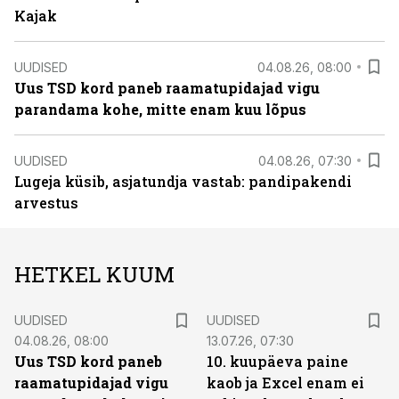
Kajak
UUDISED
04.08.26, 08:00
Uus TSD kord paneb raamatupidajad vigu
parandama kohe, mitte enam kuu lõpus
UUDISED
04.08.26, 07:30
Lugeja küsib, asjatundja vastab: pandipakendi
arvestus
HETKEL KUUM
UUDISED
UUDISED
04.08.26, 08:00
13.07.26, 07:30
Uus TSD kord paneb
10. kuupäeva paine
raamatupidajad vigu
kaob ja Excel enam ei