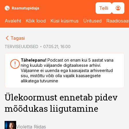
Telli
Avaleht
Kõik lood
Küsi küsimus
Üritused
Raadiosaa
cebook
cebook
Tagasi
Twitter)
Twitter)
TERVISEUUDISED
07.05.21, 16:00
kedIn
kedIn
Tähelepanu!
Podcast on enam kui 5 aastat vana
ning kuulub väljaande digitaalsesse arhiivi.
ail
ail
Väljaanne ei uuenda ega kaasajasta arhiveeritud
sisu, mistõttu võib olla vajalik kaasaegsete
k
k
allikatega tutvumine
Ülekoormust ennetab pidev
mõõdukas liigutamine
Violetta Riidas