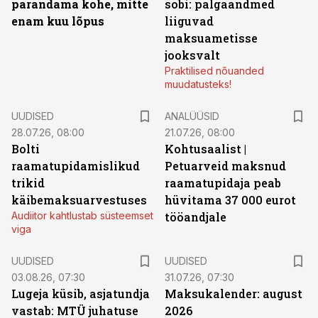
parandama kohe, mitte
sobi: palgaandmed
enam kuu lõpus
liiguvad
maksuametisse
jooksvalt
Praktilised nõuanded
muudatusteks!
UUDISED
ANALÜÜSID
28.07.26, 08:00
21.07.26, 08:00
Bolti
Kohtusaalist
|
raamatupidamislikud
Petuarveid maksnud
trikid
raamatupidaja peab
käibemaksuarvestuses
hüvitama 37 000 eurot
Audiitor kahtlustab süsteemset
tööandjale
viga
UUDISED
UUDISED
03.08.26, 07:30
31.07.26, 07:30
Lugeja küsib, asjatundja
Maksukalender: august
vastab: MTÜ juhatuse
2026