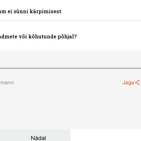
um ei sünni kärpimisest
andmete või kõhutunde põhjal?
iimann
Jaga
Nädal