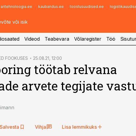
aritehnoloogia.ee
kaubandus.ee
toostusuudised.ee
logistikauudi
Infopank
Radar
iosaated
Videod
Teabevara
Võlaregister
Töö
Sisutu
ED FOOKUSES
25.08.21, 12:00
oring töötab relvana
de arvete tegijate vast
iimann
Salvesta
Vihja
Lisa lemmikuks