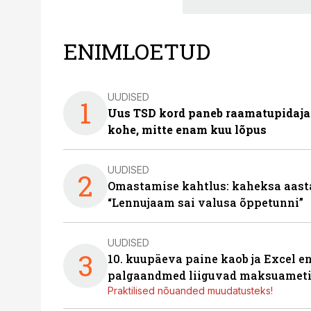
ENIMLOETUD
UUDISED
1
Uus TSD kord paneb raamatupidaj
kohe, mitte enam kuu lõpus
UUDISED
2
Omastamise kahtlus: kaheksa aastat 
“Lennujaam sai valusa õppetunni”
UUDISED
3
10. kuupäeva paine kaob ja Excel en
palgaandmed liiguvad maksuameti
Praktilised nõuanded muudatusteks!