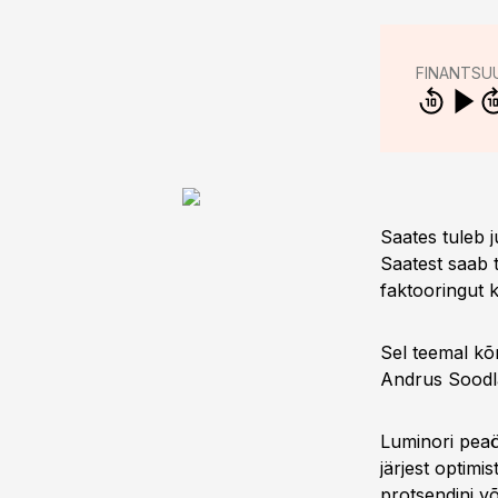
FINANTSU
Saates tuleb j
Saatest saab t
faktooringut 
Sel teemal kõn
Andrus Soodl
Luminori pea
järjest optim
protsendini võ