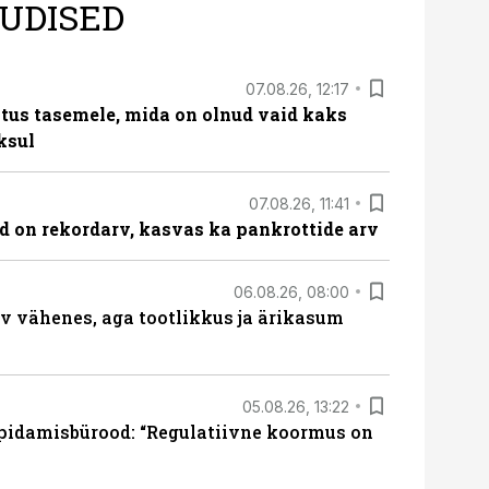
UDISED
07.08.26, 12:17
tus tasemele, mida on olnud vaid kaks
ksul
07.08.26, 11:41
id on rekordarv, kasvas ka pankrottide arv
06.08.26, 08:00
rv vähenes, aga tootlikkus ja ärikasum
05.08.26, 13:22
pidamisbürood: “Regulatiivne koormus on