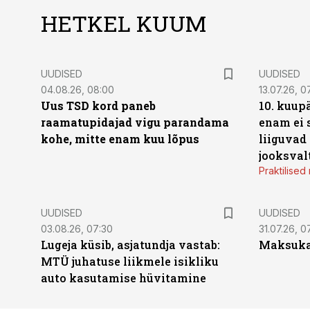
HETKEL KUUM
UUDISED
UUDISED
04.08.26, 08:00
13.07.26, 0
Uus TSD kord paneb
10. kuup
raamatupidajad vigu parandama
enam ei 
kohe, mitte enam kuu lõpus
liiguvad
jooksval
Praktilise
UUDISED
UUDISED
03.08.26, 07:30
31.07.26, 0
Lugeja küsib, asjatundja vastab:
Maksukal
MTÜ juhatuse liikmele isikliku
auto kasutamise hüvitamine