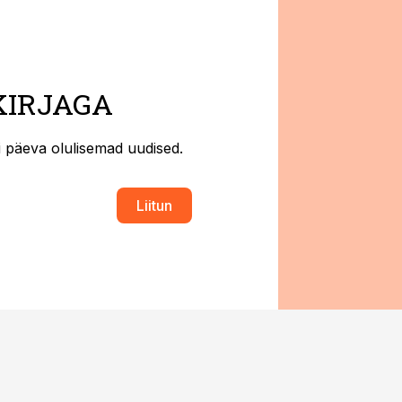
KIRJAGA
ti päeva olulisemad uudised.
Liitun