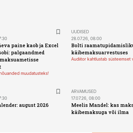
UUDISED
7:30
28.07.26, 08:00
äeva paine kaob ja Excel
Bolti raamatupidamisliku
sobi: palgaandmed
käibemaksuarvestuses
 maksuametisse
Audiitor kahtlustab süsteemset 
t
d nõuanded muudatusteks!
ARVAMUSED
7:30
17.07.26, 08:00
ender: august 2026
Meelis Mandel: kas mak
käibemaksuga või ilma