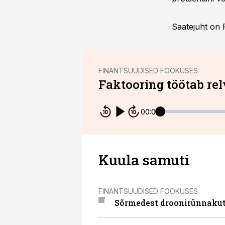
Saatejuht on 
FINANTSUUDISED FOOKUSES
Faktooring töötab re
00:00
Kuula samuti
FINANTSUUDISED FOOKUSES
Sõrmedest droonirünnakut