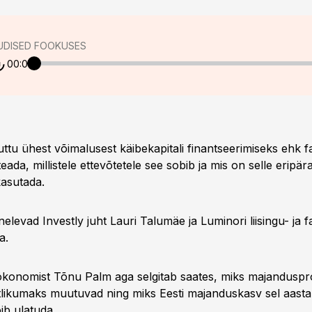
UDISED FOOKUSES
00:00
uttu ühest võimalusest käibekapitali finantseerimiseks ehk f
eada, millistele ettevõtetele see sobib ja mis on selle eripär
kasutada.
elevad Investly juht Lauri Talumäe ja Luminori liisingu- ja 
a.
ökonomist Tõnu Palm aga selgitab saates, miks majandusp
istlikumaks muutuvad ning miks Eesti majanduskasv sel aasta
ib ulatuda.