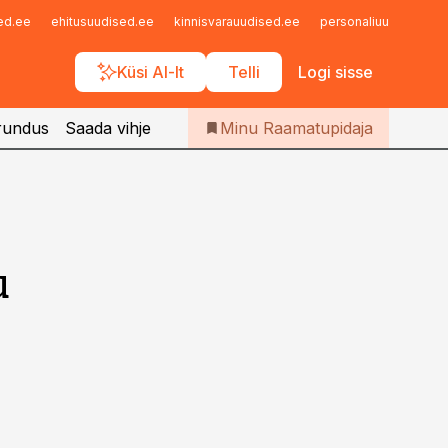
Iseteenindus
sed.ee
ehitusuudised.ee
kinnisvarauudised.ee
personaliuudised.ee
Telli Raamatupidaja
Küsi AI-lt
Telli
Logi sisse
rundus
Saada vihje
Minu Raamatupidaja
u