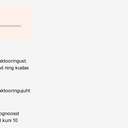
aktooringust.
ad ning kuidas
faktooringujuht
rognoosid
l kuni 10