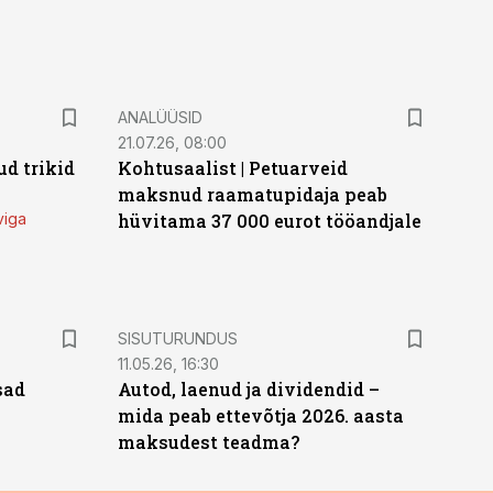
ANALÜÜSID
21.07.26, 08:00
d trikid
Kohtusaalist
|
Petuarveid
maksnud raamatupidaja peab
viga
hüvitama 37 000 eurot tööandjale
ST
SISUTURUNDUS
11.05.26, 16:30
sad
Autod, laenud ja dividendid –
mida peab ettevõtja 2026. aasta
maksudest teadma?