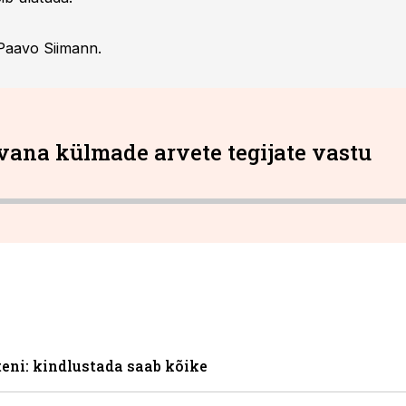
Paavo Siimann.
lvana külmade arvete tegijate vastu
eni: kindlustada saab kõike