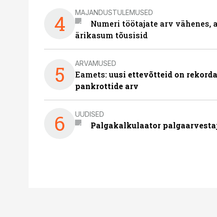
MAJANDUSTULEMUSED
4
Numeri töötajate arv vähenes, a
ärikasum tõusisid
ARVAMUSED
5
Eamets: u
usi ettevõtteid on rekord
pankrottide arv
UUDISED
6
Palgakalkulaator palgaarvestaja