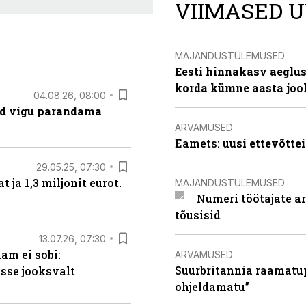
VIIMASED U
MAJANDUSTULEMUSED
Eesti hinnakasv aeglus
korda kümne aasta joo
04.08.26, 08:00
ad vigu parandama
ARVAMUSED
Eamets: u
usi ettevõtte
29.05.25, 07:30
ja 1,3 miljonit eurot.
MAJANDUSTULEMUSED
Numeri töötajate a
tõusisid
13.07.26, 07:30
am ei sobi:
ARVAMUSED
Suurbritannia raamatu
sse jooksvalt
ohjeldamatu”