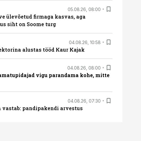
05.08.26, 08:00
ve ülevõetud firmaga kasvas, aga
us siht on Soome turg
04.08.26, 10:58
ektorina alustas tööd Kaur Kajak
04.08.26, 08:00
amatupidajad vigu parandama kohe, mitte
04.08.26, 07:30
ja vastab: pandipakendi arvestus