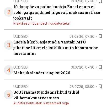
UUDISED
13.07.26, 07:30
10. kuupäeva paine kaob ja Excel enam ei
2
sobi: palgaandmed liiguvad maksuametisse
jooksvalt
Praktilised nõuanded muudatusteks!
UUDISED
03.08.26, 07:30
Lugeja küsib, asjatundja vastab: MTÜ
3
juhatuse liikmele isikliku auto kasutamise
hüvitamine
UUDISED
31.07.26, 07:30
4
Maksukalender: august 2026
UUDISED
28.07.26, 08:00
Bolti raamatupidamislikud trikid
5
käibemaksuarvestuses
Audiitor kahtlustab süsteemset viga