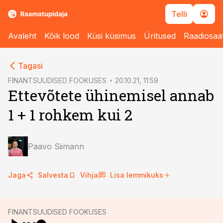
Telli
Avaleht
Kõik lood
Küsi küsimus
Üritused
Raadiosaa
cebook
cebook
Tagasi
Twitter)
Twitter)
FINANTSUUDISED FOOKUSES
20.10.21, 11:59
Ettevõtete ühinemisel annab
kedIn
kedIn
1 + 1 rohkem kui 2
ail
ail
k
k
Paavo Siimann
Jaga
Salvesta
Vihja
Lisa lemmikuks
FINANTSUUDISED FOOKUSES