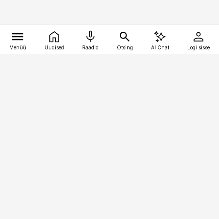
Menüü
Uudised
Raadio
Otsing
AI Chat
Logi sisse
Vana-Lõuna 39/1, 19094 Tallinn
(+372) 667 0111
raamatupidaja@raamatupidaja.ee
Telli
Reklaam
Firmast
Sisu kasutamisõigused
Ajakirjaniku
eetikakoodeks
Üldtingimused
Privaatsustingimused