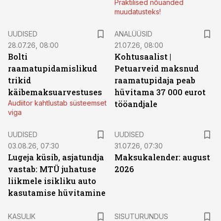
Praktilised nõuanded
muudatusteks!
UUDISED
ANALÜÜSID
28.07.26, 08:00
21.07.26, 08:00
Bolti
Kohtusaalist
|
raamatupidamislikud
Petuarveid maksnud
trikid
raamatupidaja peab
käibemaksuarvestuses
hüvitama 37 000 eurot
Audiitor kahtlustab süsteemset
tööandjale
viga
UUDISED
UUDISED
03.08.26, 07:30
31.07.26, 07:30
Lugeja küsib, asjatundja
Maksukalender: august
vastab: MTÜ juhatuse
2026
liikmele isikliku auto
kasutamise hüvitamine
ST
KASULIK
SISUTURUNDUS