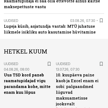
Raamatupidaja ei saa olla ettevõtte ainus kaitse
maksepettuste vastu
UUDISED
03.08.26, 07:30
Lugeja küsib, asjatundja vastab: MTÜ juhatuse
liikmele isikliku auto kasutamise hüvitamine
HETKEL KUUM
UUDISED
UUDISED
04.08.26, 08:00
13.07.26, 07:30
Uus TSD kord paneb
10. kuupäeva paine
raamatupidajad vigu
kaob ja Excel enam ei
parandama kohe, mitte
sobi: palgaandmed
enam kuu lõpus
liiguvad
maksuametisse
jooksvalt