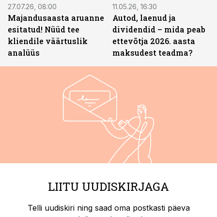
27.07.26, 08:00
11.05.26, 16:30
Majandusaasta aruanne
Autod, laenud ja
esitatud! Nüüd tee
dividendid – mida peab
kliendile väärtuslik
ettevõtja 2026. aasta
analüüs
maksudest teadma?
LIITU UUDISKIRJAGA
Telli uudiskiri ning saad oma postkasti päeva