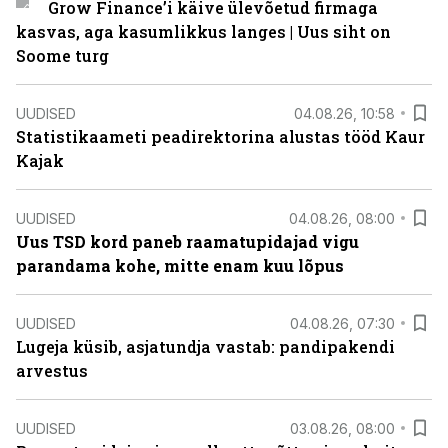
Grow Finance’i käive ülevõetud firmaga
kasvas, aga kasumlikkus langes | Uus siht on
Soome turg
UUDISED
04.08.26, 10:58
Statistikaameti peadirektorina alustas tööd Kaur
Kajak
UUDISED
04.08.26, 08:00
Uus TSD kord paneb raamatupidajad vigu
parandama kohe, mitte enam kuu lõpus
UUDISED
04.08.26, 07:30
Lugeja küsib, asjatundja vastab: pandipakendi
arvestus
UUDISED
03.08.26, 08:00