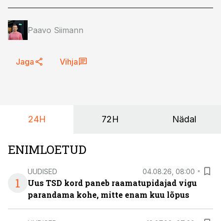
Paavo Siimann
Jaga
Vihja
24H
72H
Nädal
ENIMLOETUD
UUDISED
04.08.26, 08:00
1
Uus TSD kord paneb raamatupidajad vigu
parandama kohe, mitte enam kuu lõpus