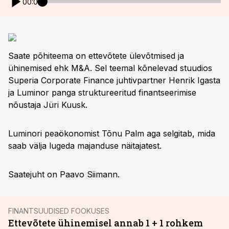
00:00
Saate põhiteema on ettevõtete ülevõtmised ja
ühinemised ehk M&A. Sel teemal kõnelevad stuudios
Superia Corporate Finance juhtivpartner Henrik Igasta
ja Luminor panga struktureeritud finantseerimise
nõustaja Jüri Kuusk.
Luminori peaökonomist Tõnu Palm aga selgitab, mida
saab välja lugeda majanduse näitajatest.
Saatejuht on Paavo Siimann.
FINANTSUUDISED FOOKUSES
Ettevõtete ühinemisel annab 1 + 1 rohkem