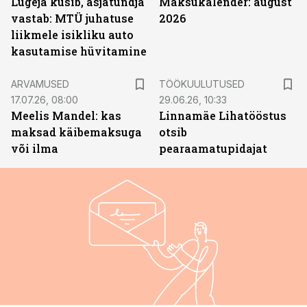
Lugeja küsib, asjatundja
Maksukalender: august
vastab: MTÜ juhatuse
2026
liikmele isikliku auto
kasutamise hüvitamine
ST
ARVAMUSED
TÖÖKUULUTUSED
17.07.26, 08:00
29.06.26, 10:33
Meelis Mandel: kas
Linnamäe Lihatööstus
maksad käibemaksuga
otsib
või ilma
pearaamatupidajat