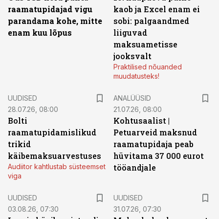
raamatupidajad vigu
kaob ja Excel enam ei
parandama kohe, mitte
sobi: palgaandmed
enam kuu lõpus
liiguvad
maksuametisse
jooksvalt
Praktilised nõuanded
muudatusteks!
UUDISED
ANALÜÜSID
28.07.26, 08:00
21.07.26, 08:00
Bolti
Kohtusaalist
|
raamatupidamislikud
Petuarveid maksnud
trikid
raamatupidaja peab
käibemaksuarvestuses
hüvitama 37 000 eurot
Audiitor kahtlustab süsteemset
tööandjale
viga
UUDISED
UUDISED
03.08.26, 07:30
31.07.26, 07:30