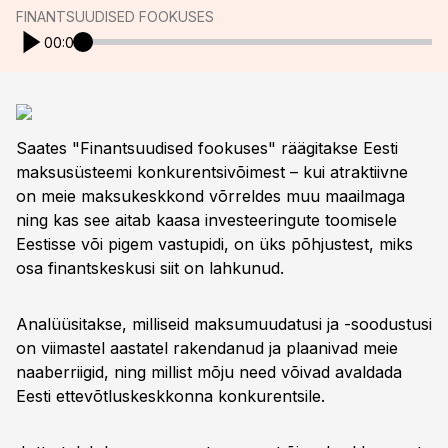
FINANTSUUDISED FOOKUSES
00:00
Saates "Finantsuudised fookuses" räägitakse Eesti
maksusüsteemi konkurentsivõimest – kui atraktiivne
on meie maksukeskkond võrreldes muu maailmaga
ning kas see aitab kaasa investeeringute toomisele
Eestisse või pigem vastupidi, on üks põhjustest, miks
osa finantskeskusi siit on lahkunud.
Analüüsitakse, milliseid maksumuudatusi ja -soodustusi
on viimastel aastatel rakendanud ja plaanivad meie
naaberriigid, ning millist mõju need võivad avaldada
Eesti ettevõtluskeskkonna konkurentsile.