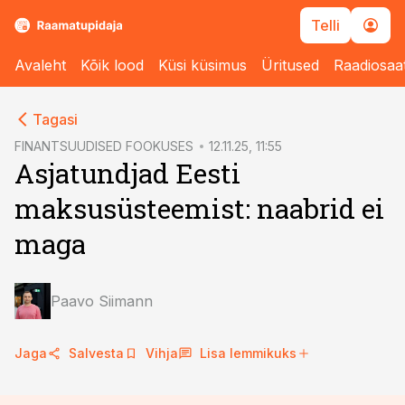
Telli
Avaleht
Kõik lood
Küsi küsimus
Üritused
Raadiosaa
cebook
cebook
Tagasi
Twitter)
Twitter)
FINANTSUUDISED FOOKUSES
12.11.25, 11:55
Asjatundjad Eesti
kedIn
kedIn
maksusüsteemist: naabrid ei
ail
ail
maga
k
k
Paavo Siimann
Jaga
Salvesta
Vihja
Lisa lemmikuks