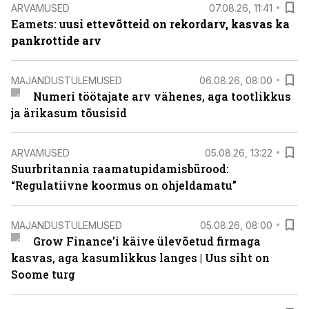
ARVAMUSED
07.08.26, 11:41
Eamets: u
usi ettevõtteid on rekordarv, kasvas ka
pankrottide arv
MAJANDUSTULEMUSED
06.08.26, 08:00
Numeri töötajate arv vähenes, aga tootlikkus
ja ärikasum tõusisid
ARVAMUSED
05.08.26, 13:22
Suurbritannia raamatupidamisbürood:
“Regulatiivne koormus on ohjeldamatu”
MAJANDUSTULEMUSED
05.08.26, 08:00
Grow Finance’i käive ülevõetud firmaga
kasvas, aga kasumlikkus langes | Uus siht on
Soome turg