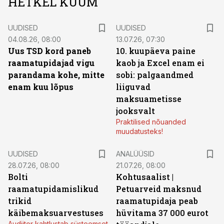
HETKEL KUUM
UUDISED
UUDISED
04.08.26, 08:00
13.07.26, 07:30
Uus TSD kord paneb
10. kuupäeva paine
raamatupidajad vigu
kaob ja Excel enam ei
parandama kohe, mitte
sobi: palgaandmed
enam kuu lõpus
liiguvad
maksuametisse
jooksvalt
Praktilised nõuanded
muudatusteks!
UUDISED
ANALÜÜSID
28.07.26, 08:00
21.07.26, 08:00
Bolti
Kohtusaalist
|
raamatupidamislikud
Petuarveid maksnud
trikid
raamatupidaja peab
käibemaksuarvestuses
hüvitama 37 000 eurot
Audiitor kahtlustab süsteemset