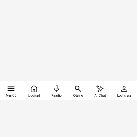
Menüü
Uudised
Raadio
Otsing
AI Chat
Logi sisse
Vana-Lõuna 39/1, 19094 Tallinn
(+372) 667 0111