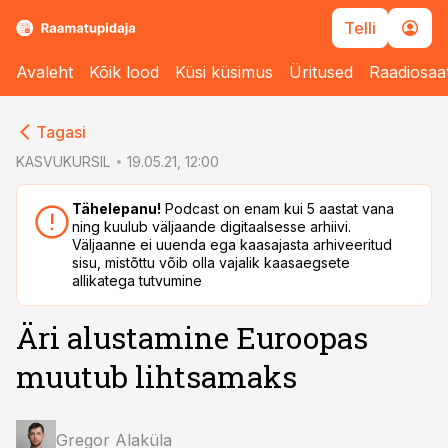
Telli
Avaleht
Kõik lood
Küsi küsimus
Üritused
Raadiosaa
cebook
cebook
Tagasi
Twitter)
Twitter)
KASVUKURSIL
19.05.21, 12:00
kedIn
kedIn
Tähelepanu!
Podcast on enam kui 5 aastat vana
ning kuulub väljaande digitaalsesse arhiivi.
ail
ail
Väljaanne ei uuenda ega kaasajasta arhiveeritud
sisu, mistõttu võib olla vajalik kaasaegsete
k
k
allikatega tutvumine
Äri alustamine Euroopas
muutub lihtsamaks
Gregor Alaküla