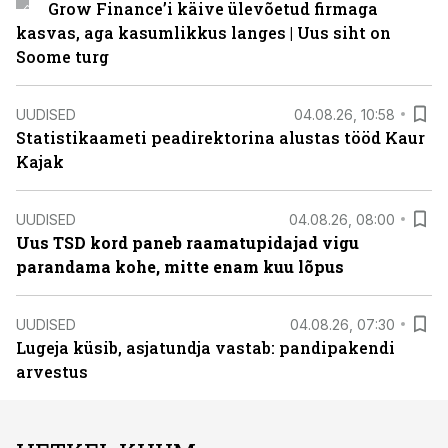
Grow Finance’i käive ülevõetud firmaga
kasvas, aga kasumlikkus langes | Uus siht on
Soome turg
UUDISED
04.08.26, 10:58
Statistikaameti peadirektorina alustas tööd Kaur
Kajak
UUDISED
04.08.26, 08:00
Uus TSD kord paneb raamatupidajad vigu
parandama kohe, mitte enam kuu lõpus
UUDISED
04.08.26, 07:30
Lugeja küsib, asjatundja vastab: pandipakendi
arvestus