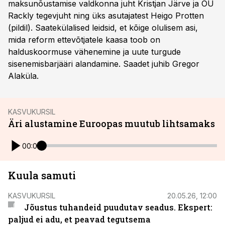
maksunõustamise valdkonna juht Kristjan Järve ja OÜ
Rackly tegevjuht ning üks asutajatest Heigo Protten
(pildil). Saatekülalised leidsid, et kõige olulisem asi,
mida reform ettevõtjatele kaasa toob on
halduskoormuse vähenemine ja uute turgude
sisenemisbarjääri alandamine. Saadet juhib Gregor
Alaküla.
KASVUKURSIL
Äri alustamine Euroopas muutub lihtsamaks
00:00
Kuula samuti
KASVUKURSIL
20.05.26, 12:00
Jõustus tuhandeid puudutav seadus. Ekspert:
paljud ei adu, et peavad tegutsema