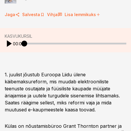
Jaga
Salvesta
Vihja
Lisa lemmikuks
KASVUKURSIL
00:00
1. juulist jõustub Euroopa Liidu ülene
käibemaksureform, mis muudab elektrooniliste
teenuste osutajate ja füüsiliste kaupade müüjate
äriajamise ja uutele turgudele sisenemise lihtsamaks.
Saates räägime sellest, miks reformi vaja ja mida
muutused e-kaupmeestele kaasa toovad.
Külas on nõustamisbüroo Grant Thornton partner ja