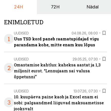
24H
72H
Nädal
ENIMLOETUD
UUDISED
04.08.26, 08:00
1
Uus TSD kord paneb raamatupidajad vigu
parandama kohe, mitte enam kuu lõpus
UUDISED
29.05.25, 07:30
Omastamise kahtlus: kaheksa aastat ja 1,3
2
miljonit eurot. “Lennujaam sai valusa
õppetunni”
UUDISED
13.07.26, 07:30
10. kuupäeva paine kaob ja Excel enam ei
3
sobi: palgaandmed liiguvad maksuametisse
jooksvalt