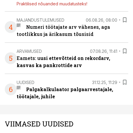
Praktilised nõuanded muudatusteks!
MAJANDUSTULEMUSED
06.08.26, 08:00
4
Numeri töötajate arv vähenes, aga
tootlikkus ja ärikasum tõusisid
ARVAMUSED
07.08.26, 11:41
5
Eamets: u
usi ettevõtteid on rekordarv,
kasvas ka pankrottide arv
UUDISED
31.12.25, 11:29
6
Palgakalkulaator palgaarvestajale,
töötajale, juhile
VIIMASED UUDISED