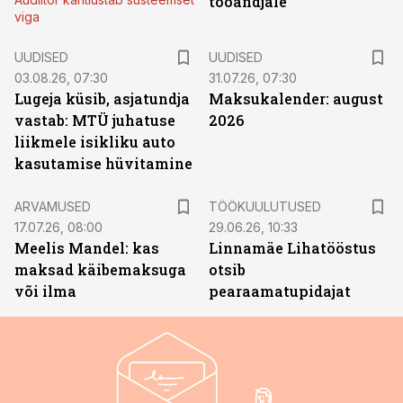
tööandjale
viga
UUDISED
UUDISED
03.08.26, 07:30
31.07.26, 07:30
Lugeja küsib, asjatundja
Maksukalender: august
vastab: MTÜ juhatuse
2026
liikmele isikliku auto
kasutamise hüvitamine
ST
ARVAMUSED
TÖÖKUULUTUSED
17.07.26, 08:00
29.06.26, 10:33
Meelis Mandel: kas
Linnamäe Lihatööstus
maksad käibemaksuga
otsib
või ilma
pearaamatupidajat