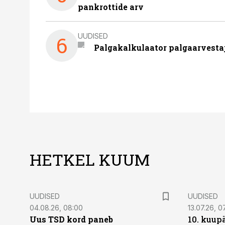
pankrottide arv
UUDISED
6
Palgakalkulaator palgaarvestaja
HETKEL KUUM
UUDISED
UUDISED
04.08.26, 08:00
13.07.26, 0
Uus TSD kord paneb
10. kuup