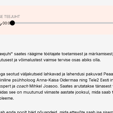
SE TEEJUHT
00:00
ejuhi" saates räägime töötajate toetamisest ja märkamisest,
utusest ja võimalustest vaimse tervise osas abiks olla.
ega seotud väljakutseid lahkavad ja lahendusi pakuvad Peaa
liiniline psühholoog Anna-Kaisa Oidermaa ning Tele2 Eesti i
spert ja
coach
Mihkel Joasoo. Saates arutatakse tänasest 
uidas see on muutunud viimaste aastate jooksul, mida saab t
bleeme.
gab enda poolt häid nõuandeid, mida ettevõte saab ise sisem