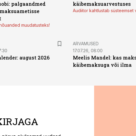
sobi: palgaandmed
käibemaksuarvestuses
 maksuametisse
Audiitor kahtlustab süsteemset 
t
d nõuanded muudatusteks!
ARVAMUSED
7:30
17.07.26, 08:00
ender: august 2026
Meelis Mandel: kas mak
käibemaksuga või ilma
KIRJAGA