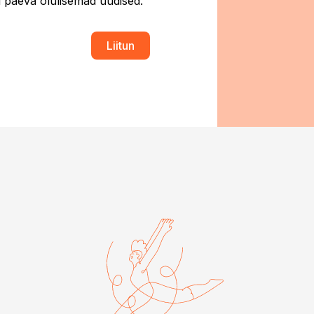
ti päeva olulisemad uudised.
Liitun