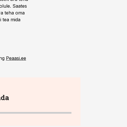
lule. Saates
ära teha oma
i tea mida
ing
Peaasi.ee
ada