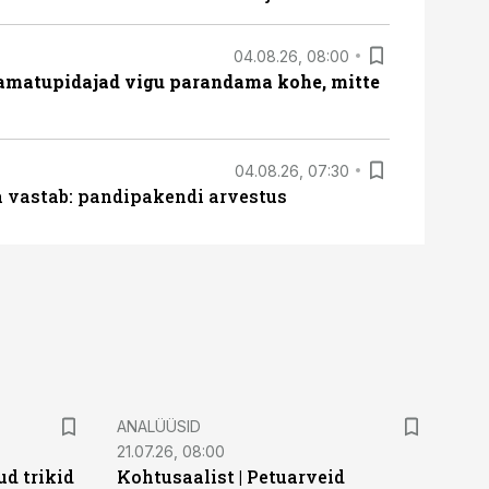
04.08.26, 08:00
amatupidajad vigu parandama kohe, mitte
04.08.26, 07:30
ja vastab: pandipakendi arvestus
ANALÜÜSID
21.07.26, 08:00
d trikid
Kohtusaalist
|
Petuarveid