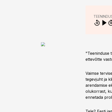
TEENINDU
"Teeninduse te
ettevõtte vast
Vaimse tervis
tegevjuht ja k
arendamise ek
olukorrast, k
ennetada pro
Tele2 Eesti ja