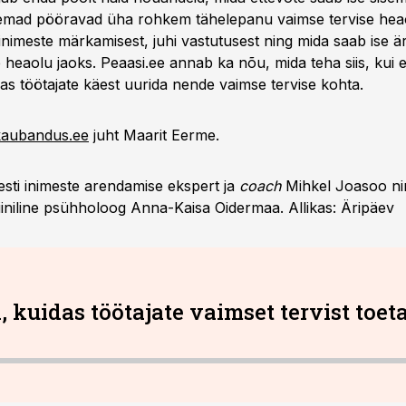
emad pööravad üha rohkem tähelepanu vaimse tervise heao
 inimeste märkamisest, juhi vastutusest ning mida saab ise 
 heaolu jaoks. Peaasi.ee annab ka nõu, mida teha siis, kui e
as töötajate käest uurida nende vaimse tervise kohta.
kaubandus.ee
juht Maarit Eerme.
esti inimeste arendamise ekspert ja
coach
Mihkel Joasoo n
liiniline psühholoog Anna-Kaisa Oidermaa. Allikas: Äripäev
, kuidas töötajate vaimset tervist toet