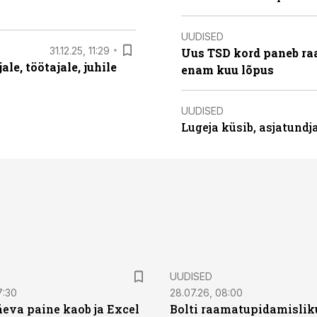
UUDISED
31.12.25, 11:29
Uus TSD kord paneb ra
le, töötajale, juhile
enam kuu lõpus
UUDISED
Lugeja küsib, asjatund
UUDISED
7:30
28.07.26, 08:00
äeva paine kaob ja Excel
Bolti raamatupidamisliku