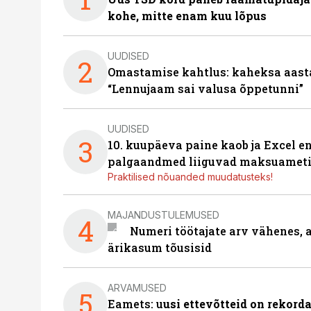
kohe, mitte enam kuu lõpus
UUDISED
2
Omastamise kahtlus: kaheksa aastat 
“Lennujaam sai valusa õppetunni”
UUDISED
3
10. kuupäeva paine kaob ja Excel en
palgaandmed liiguvad maksuameti
Praktilised nõuanded muudatusteks!
MAJANDUSTULEMUSED
4
Numeri töötajate arv vähenes, a
ärikasum tõusisid
ARVAMUSED
5
Eamets: u
usi ettevõtteid on rekord