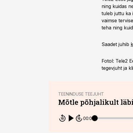
ning kuidas n
tuleb juttu ka
vaimse tervise
teha ning kuid
Saadet juhib
Fotol: Tele2 E
tegevjuht ja k
TEENINDUSE TEEJUHT
Mõtle põhjalikult läbi
00:00