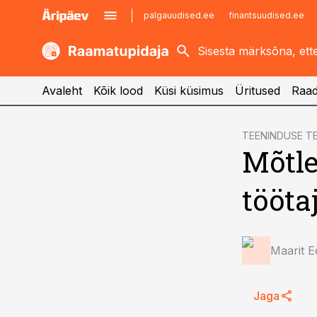
palgauudised.ee
finantsuudised.ee
kaubandus.ee
imelineajalugu.ee
kinnisvarauudised.ee
imelineteadus.ee
Avaleht
Kõik lood
Küsi küsimus
Üritused
Raad
cebook
cebook
TEENINDUSE T
Mõtle
Twitter)
Twitter)
kedIn
kedIn
tööta
ail
ail
k
k
Maarit 
Jaga