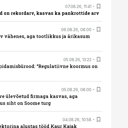
07.08.26, 11:41
id on rekordarv, kasvas ka pankrottide arv
06.08.26, 08:00
rv vähenes, aga tootlikkus ja ärikasum
05.08.26, 13:22
pidamisbürood: “Regulatiivne koormus on
05.08.26, 08:00
ve ülevõetud firmaga kasvas, aga
us siht on Soome turg
04.08.26, 10:58
ektorina alustas tööd Kaur Kajak