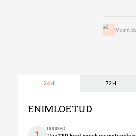
Maarit E
24H
72H
ENIMLOETUD
UUDISED
1
Uus TSD kord paneb raamatupidaj