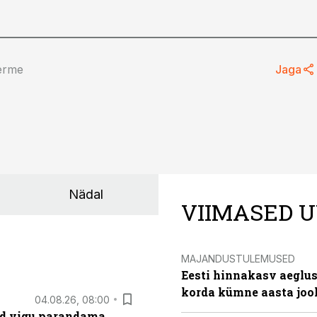
erme
Jaga
Nädal
VIIMASED U
MAJANDUSTULEMUSED
Eesti hinnakasv aeglus
korda kümne aasta joo
04.08.26, 08:00
ad vigu parandama