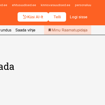
Iseteenindus
sed.ee
ehitusuudised.ee
kinnisvarauudised.ee
personaliuudised.ee
Telli Raamatupidaja
Küsi AI-lt
Telli
Logi sisse
rundus
Saada vihje
Minu Raamatupidaja
tada