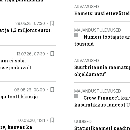
ARVAMUSED
Eamets: u
usi ettevõtte
29.05.25, 07:30
ja 1,3 miljonit eurot.
MAJANDUSTULEMUSED
Numeri töötajate a
tõusisid
13.07.26, 07:30
am ei sobi:
ARVAMUSED
Suurbritannia raamatu
sse jooksvalt
ohjeldamatu”
06.08.26, 08:00
MAJANDUSTULEMUSED
ga tootlikkus ja
Grow Finance’i käi
kasumlikkus langes | U
07.08.26, 11:41
UUDISED
arv, kasvas ka
Statistikaameti peadir