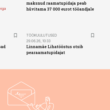
maksnud raamatupidaja peab
viga
hüvitama 37 000 eurot tööandjale
ST
TÖÖKUULUTUSED
29.06.26, 10:33
sad
Linnamäe Lihatööstus otsib
pearaamatupidajat