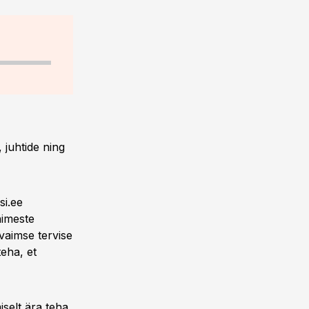
 juhtide ning
si.ee
nimeste
vaimse tervise
eha, et
iselt ära teha