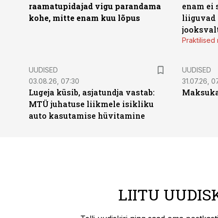
raamatupidajad vigu parandama
enam ei 
kohe, mitte enam kuu lõpus
liiguvad
jooksval
Praktilise
UUDISED
UUDISED
03.08.26, 07:30
31.07.26, 0
Lugeja küsib, asjatundja vastab:
Maksukal
MTÜ juhatuse liikmele isikliku
auto kasutamise hüvitamine
LIITU UUDIS