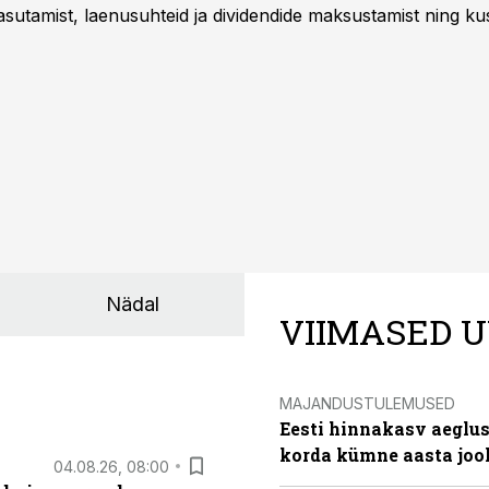
sutamist, laenusuhteid ja dividendide maksustamist ning k
Nädal
VIIMASED U
MAJANDUSTULEMUSED
Eesti hinnakasv aeglus
korda kümne aasta joo
04.08.26, 08:00