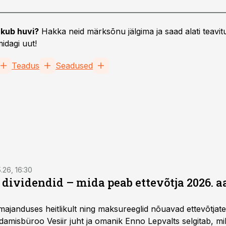
kub huvi?
Hakka neid märksõnu jälgima ja saad alati teavitu
idagi uut!
Teadus
Seadused
5.26, 16:30
a dividendid – mida peab ettevõtja 2026. 
majanduses heitlikult ning maksureeglid nõuavad ettevõtja
amisbüroo Vesiir juht ja omanik Enno Lepvalts selgitab, mi