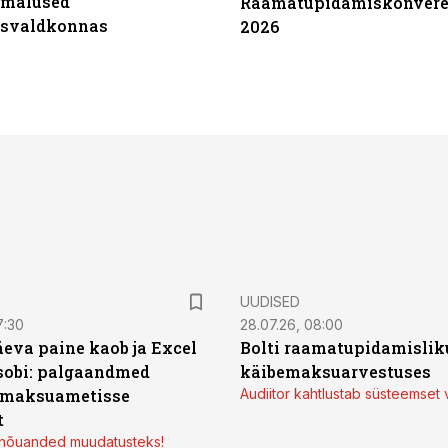
imalused
Raamatupidamiskonvere
tsvaldkonnas
2026
UUDISED
7:30
28.07.26, 08:00
äeva paine kaob ja Excel
Bolti raamatupidamisliku
sobi: palgaandmed
käibemaksuarvestuses
 maksuametisse
Audiitor kahtlustab süsteemset 
t
d nõuanded muudatusteks!