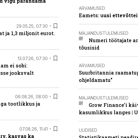
ad vigu parandama
ARVAMUSED
Eamets: u
usi ettevõtte
29.05.25, 07:30
ja 1,3 miljonit eurot.
MAJANDUSTULEMUSED
Numeri töötajate a
tõusisid
13.07.26, 07:30
am ei sobi:
ARVAMUSED
Suurbritannia raamatu
sse jooksvalt
ohjeldamatu”
06.08.26, 08:00
MAJANDUSTULEMUSED
ga tootlikkus ja
Grow Finance’i käi
kasumlikkus langes | U
07.08.26, 11:41
UUDISED
arv, kasvas ka
Statistikaameti peadir