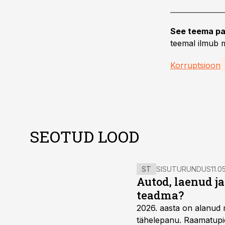
See teema pa
teemal ilmub m
Korruptsioon
SEOTUD LOOD
ST
SISUTURUNDUS
11.0
Autod, laenud j
teadma?
2026. aasta on alanud 
tähelepanu. Raamatupid