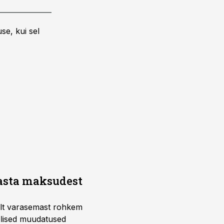
se, kui sel
aasta maksudest
telt varasemast rohkem
llised muudatused