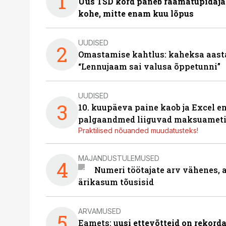
1
Uus TSD kord paneb raamatupidaj
kohe, mitte enam kuu lõpus
UUDISED
2
Omastamise kahtlus: kaheksa aastat 
“Lennujaam sai valusa õppetunni”
UUDISED
3
10. kuupäeva paine kaob ja Excel en
palgaandmed liiguvad maksuameti
Praktilised nõuanded muudatusteks!
MAJANDUSTULEMUSED
4
Numeri töötajate arv vähenes, a
ärikasum tõusisid
ARVAMUSED
5
Eamets: u
usi ettevõtteid on rekord