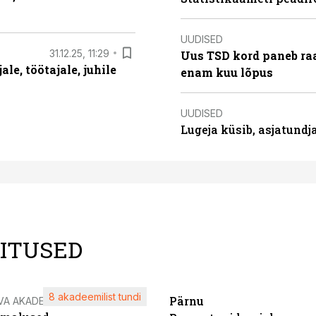
UUDISED
31.12.25, 11:29
Uus TSD kord paneb ra
le, töötajale, juhile
enam kuu lõpus
UUDISED
Lugeja küsib, asjatund
LITUSED
8 akadeemilist tundi
Pärnu
VA AKADEEMIA