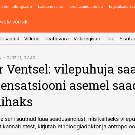
aritehnoloogia.ee
kaubandus.ee
toostusuudised.ee
logistikauudi
Infopank
Radar
iosaated
Videod
Teabevara
Võlaregister
Töö
Sisutu
N
02.12.21, 07:40
 Ventsel: vilepuhuja sa
nsatsiooni asemel saa
lihaks
le seni suutnud luua seadusandlust, mis kaitseks vilep
t kannatustest, kirjutab etnoloogiadoktor ja antropolo