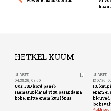
Power BI baaskoolitus
AI võ
finan
HETKEL KUUM
UUDISED
UUDISED
04.08.26, 08:00
13.07.26, 0
Uus TSD kord paneb
10. kuup
raamatupidajad vigu parandama
enam ei 
kohe, mitte enam kuu lõpus
liiguvad
jooksval
Praktilise