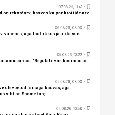
07.08.26, 11:41
id on rekordarv, kasvas ka pankrottide arv
06.08.26, 08:00
rv vähenes, aga tootlikkus ja ärikasum
05.08.26, 13:22
pidamisbürood: “Regulatiivne koormus on
05.08.26, 08:00
ve ülevõetud firmaga kasvas, aga
us siht on Soome turg
04.08.26, 10:58
ektorina alustas tööd Kaur Kajak