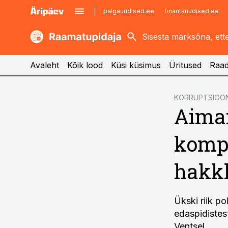
palgauudised.ee
finantsuudised.ee
kaubandus.ee
imelineajalugu.ee
kinnisvarauudised.ee
imelineteadus.ee
Avaleht
Kõik lood
Küsi küsimus
Üritused
Raad
cebook
KORRUPTSIOO
Aimar
Twitter)
kedIn
kompe
ail
hakk
k
Ükski riik po
edaspidistes
Ventsel.