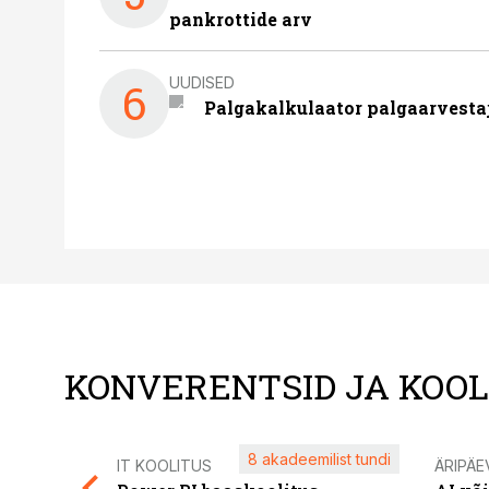
pankrottide arv
UUDISED
6
Palgakalkulaator palgaarvestaja
KONVERENTSID JA KOO
8 akadeemilist tundi
IT KOOLITUS
ÄRIPÄE