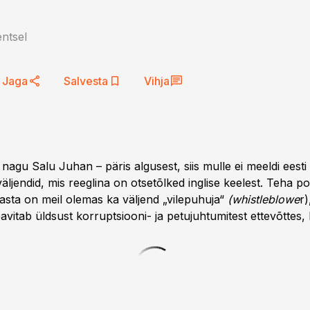
ntsel
Jaga
Salvesta
Vihja
 nagu Salu Juhan – päris algusest, siis mulle ei meeldi eesti
äljendid, mis reeglina on otsetõlked inglise keelest. Teha p
aasta on meil olemas ka väljend „vilepuhuja“
(whistleblowe
r)
eavitab üldsust korruptsiooni- ja petujuhtumitest ettevõttes, 