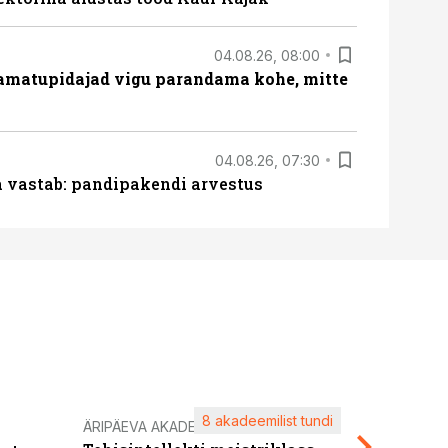
04.08.26, 08:00
amatupidajad vigu parandama kohe, mitte
04.08.26, 07:30
ja vastab: pandipakendi arvestus
8 akadeemilist tundi
Kasuta ä
ÄRIPÄEVA AKADEEMIA