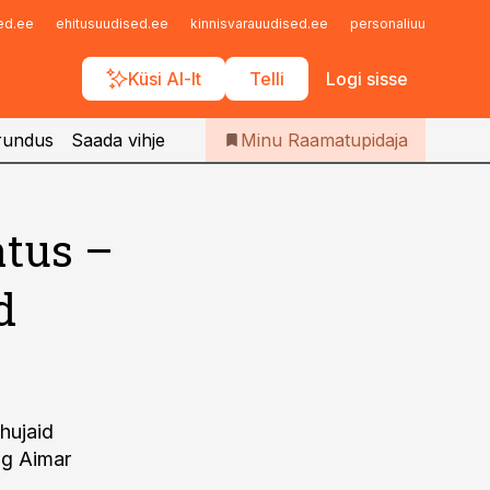
Iseteenindus
sed.ee
ehitusuudised.ee
kinnisvarauudised.ee
personaliuudised.ee
Telli Raamatupidaja
Küsi AI-lt
Telli
Logi sisse
rundus
Saada vihje
Minu Raamatupidaja
atus –
d
uhujaid
og Aimar