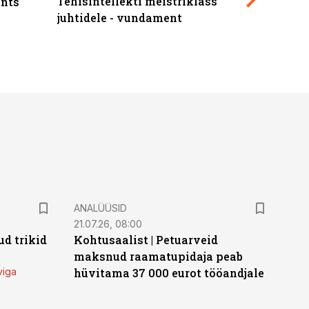
Tehisintellekti meistriklass
nts
maksuva
juhtidele - vundament
ANALÜÜSID
21.07.26, 08:00
d trikid
Kohtusaalist
|
Petuarveid
maksnud raamatupidaja peab
viga
hüvitama 37 000 eurot tööandjale