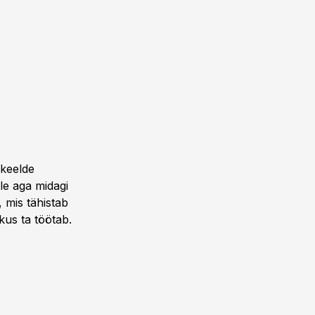
 keelde
ole aga midagi
, mis tähistab
kus ta töötab.