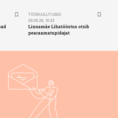
ST
TÖÖKUULUTUSED
29.06.26, 10:33
sad
Linnamäe Lihatööstus otsib
pearaamatupidajat