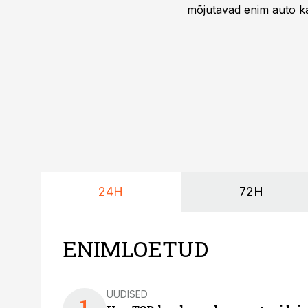
mõjutavad enim auto ka
riskikohad.
24H
72H
ENIMLOETUD
UUDISED