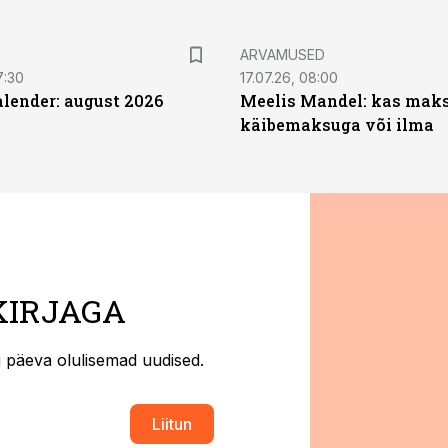
ARVAMUSED
7:30
17.07.26, 08:00
ender: august 2026
Meelis Mandel: kas mak
käibemaksuga või ilma
KIRJAGA
ti päeva olulisemad uudised.
Liitun