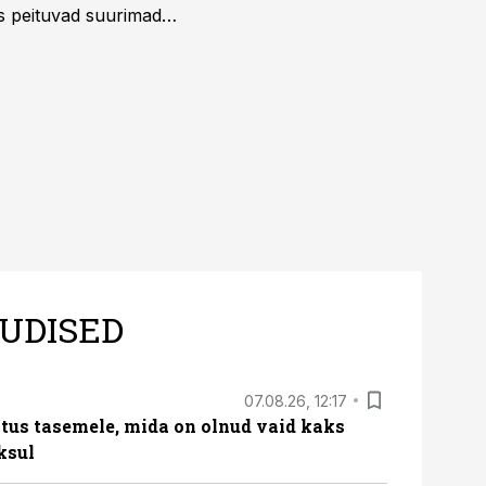
us peituvad suurimad
UDISED
07.08.26, 12:17
tus tasemele, mida on olnud vaid kaks
ksul