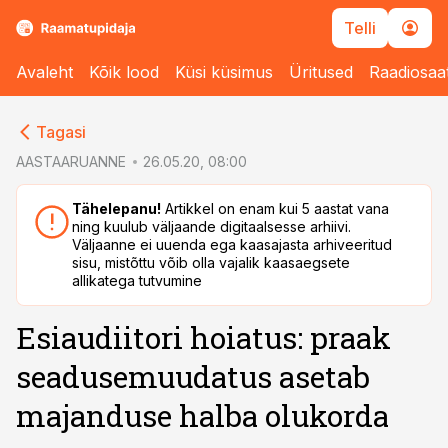
Telli
Avaleht
Kõik lood
Küsi küsimus
Üritused
Raadiosaa
cebook
Tagasi
Twitter)
AASTAARUANNE
26.05.20, 08:00
kedIn
Tähelepanu!
Artikkel on enam kui 5 aastat vana
ning kuulub väljaande digitaalsesse arhiivi.
ail
Väljaanne ei uuenda ega kaasajasta arhiveeritud
sisu, mistõttu võib olla vajalik kaasaegsete
k
allikatega tutvumine
Esiaudiitori hoiatus: praak
seadusemuudatus asetab
majanduse halba olukorda