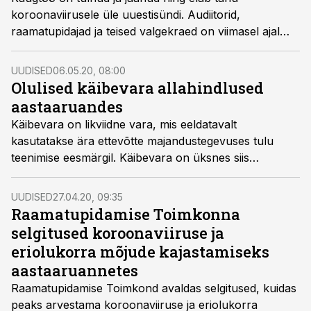
koroonaviirusele üle uuestisündi. Audiitorid,
raamatupidajad ja teised valgekraed on viimasel ajal
peaasjalikult kodukontorites töötanud ja kuigi alguses
oli kõik harjumatu ja imelik, siis elu on näidanud, et
UUDISED
06.05.20, 08:00
inimesed on väga kohanemisvõimelised ning saavad
Olulised käibevara allahindlused
päris hästi hakkama. Igatahes on oodata, et järjest
aastaaruandes
rohkem auditeid ja raamatupidamisarvestust tehakse
Käibevara on likviidne vara, mis eeldatavalt
ilma füüsiliselt kokku saamata, kirjutab Grant
kasutatakse ära ettevõtte majandustegevuses tulu
Thornton Balticu partner, audiitorteenuste valdkonna
teenimise eesmärgil. Käibevara on üksnes siis
juht ja vandeaudiitor Mart Nõmper.
majanduslikult kasulik ressurss, kui ta toob tulevikus
ettevõttele kasu.
UUDISED
27.04.20, 09:35
Raamatupidamise Toimkonna
selgitused koroonaviiruse ja
eriolukorra mõjude kajastamiseks
aastaaruannetes
Raamatupidamise Toimkond avaldas selgitused, kuidas
peaks arvestama koroonaviiruse ja eriolukorra