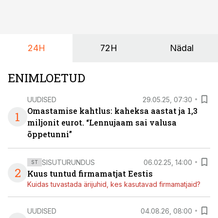
mõjutavad enim auto kasutamist, laenusuhteid ja
dividendide maksustamist ning kus peituvad suurimad
riskikohad.
24H
72H
Nädal
ENIMLOETUD
UUDISED
29.05.25, 07:30
Omastamise kahtlus: kaheksa aastat ja 1,3
1
miljonit eurot. “Lennujaam sai valusa
õppetunni”
SISUTURUNDUS
06.02.25, 14:00
ST
2
Kuus tuntud firmamatjat Eestis
Kuidas tuvastada ärijuhid, kes kasutavad firmamatjaid?
UUDISED
04.08.26, 08:00