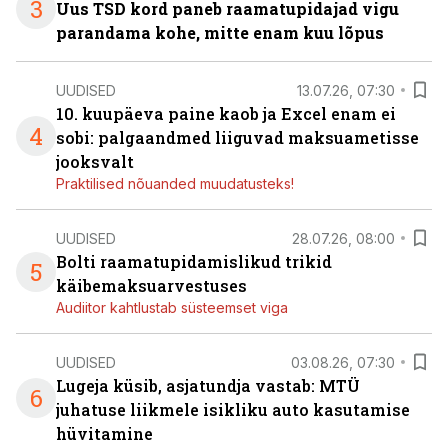
3
Uus TSD kord paneb raamatupidajad vigu
parandama kohe, mitte enam kuu lõpus
UUDISED
13.07.26, 07:30
10. kuupäeva paine kaob ja Excel enam ei
4
sobi: palgaandmed liiguvad maksuametisse
jooksvalt
Praktilised nõuanded muudatusteks!
UUDISED
28.07.26, 08:00
Bolti raamatupidamislikud trikid
5
käibemaksuarvestuses
Audiitor kahtlustab süsteemset viga
UUDISED
03.08.26, 07:30
Lugeja küsib, asjatundja vastab: MTÜ
6
juhatuse liikmele isikliku auto kasutamise
hüvitamine