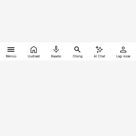
Menüü
Uudised
Raadio
Otsing
AI Chat
Logi sisse
Vana-Lõuna 39/1, 19094 Tallinn
(+372) 667 0111
raamatupidaja@raamatupidaja.ee
Telli
Reklaam
Firmast