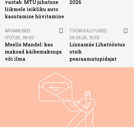
vastab: MTÜ juhatuse
2026
liikmele isikliku auto
kasutamise hüvitamine
ST
ARVAMUSED
TÖÖKUULUTUSED
17.07.26, 08:00
29.06.26, 10:33
Meelis Mandel: kas
Linnamäe Lihatööstus
maksad käibemaksuga
otsib
või ilma
pearaamatupidajat