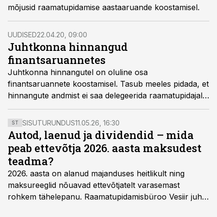
mõjusid raamatupidamise aastaaruande koostamisel.
UUDISED
22.04.20, 09:00
Juhtkonna hinnangud
finantsaruannetes
Juhtkonna hinnangutel on oluline osa
finantsaruannete koostamisel. Tasub meeles pidada, et
hinnangute andmist ei saa delegeerida raamatupidajale
ja aruande korrektsuse eest vastutab juhtkond.
Juhtkonna hinnangud võivad väga oluliselt muuta
SISUTURUNDUS
11.05.26, 16:30
ST
ettevõtte majandustulemust ning seda, kas aruanne
Autod, laenud ja dividendid – mida
ikka kajastab õigesti ja õiglaselt
peab ettevõtja 2026. aasta maksudest
raamatupidamiskohustuslase finantsseisundit,
teadma?
majandustulemust ja rahavoogusid, kirjutab Grant
2026. aasta on alanud majanduses heitlikult ning
Thornton Balticu kliendisuhete ja teeninduskvaliteedi
maksureeglid nõuavad ettevõtjatelt varasemast
juht ning vandeaudiitor Kristiine Villemi.
rohkem tähelepanu. Raamatupidamisbüroo Vesiir juht
ja omanik Enno Lepvalts selgitab, millised muudatused