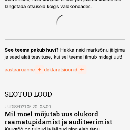
langetada otsuseid kõigis valdkondades.
See teema pakub huvi?
Hakka neid märksõnu jälgima
ja saad alati teavituse, kui sel teemal ilmub midagi uut!
aastaaruanne
deklaratsioonid
SEOTUD LOOD
UUDISED
21.05.20, 08:00
Mil moel mõjutab uus olukord
raamatupidamist ja auditeerimist
Kaugtöö on tulnud ja jäänud ning elab tänu