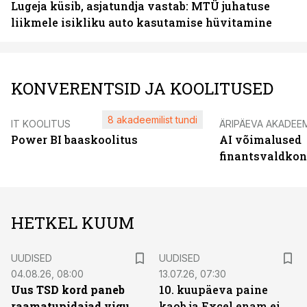
Lugeja küsib, asjatundja vastab: MTÜ juhatuse
liikmele isikliku auto kasutamise hüvitamine
KONVERENTSID JA KOOLITUSED
8 akadeemilist tundi
IT KOOLITUS
ÄRIPÄEVA AKADEE
Power BI baaskoolitus
AI võimalused
finantsvaldko
HETKEL KUUM
UUDISED
UUDISED
04.08.26, 08:00
13.07.26, 07:30
Uus TSD kord paneb
10. kuupäeva paine
raamatupidajad vigu
kaob ja Excel enam ei