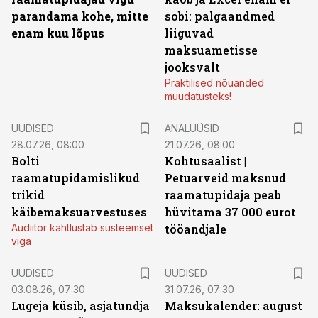
parandama kohe, mitte
sobi: palgaandmed
enam kuu lõpus
liiguvad
maksuametisse
jooksvalt
Praktilised nõuanded
muudatusteks!
UUDISED
ANALÜÜSID
28.07.26, 08:00
21.07.26, 08:00
Bolti
Kohtusaalist
|
raamatupidamislikud
Petuarveid maksnud
trikid
raamatupidaja peab
käibemaksuarvestuses
hüvitama 37 000 eurot
Audiitor kahtlustab süsteemset
tööandjale
viga
UUDISED
UUDISED
03.08.26, 07:30
31.07.26, 07:30
Lugeja küsib, asjatundja
Maksukalender: august