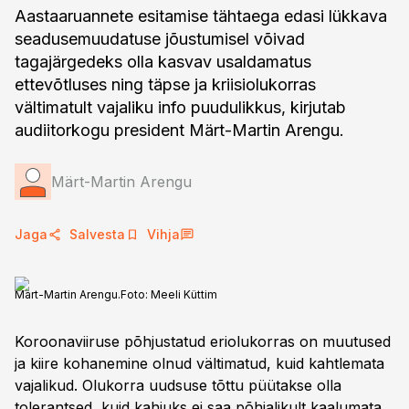
Aastaaruannete esitamise tähtaega edasi lükkava
seadusemuudatuse jõustumisel võivad
tagajärgedeks olla kasvav usaldamatus
ettevõtluses ning täpse ja kriisiolukorras
vältimatult vajaliku info puudulikkus, kirjutab
audiitorkogu president Märt-Martin Arengu.
Märt-Martin Arengu
Jaga
Salvesta
Vihja
Märt-Martin Arengu.
Foto:
Meeli Küttim
Koroonaviiruse põhjustatud eriolukorras on muutused
ja kiire kohanemine olnud vältimatud, kuid kahtlemata
vajalikud. Olukorra uudsuse tõttu püütakse olla
tolerantsed, kuid kahjuks ei saa põhjalikult kaalumata