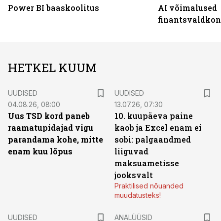
Power BI baaskoolitus
AI võimalused
finantsvaldko
HETKEL KUUM
UUDISED
UUDISED
04.08.26, 08:00
13.07.26, 07:30
Uus TSD kord paneb
10. kuupäeva paine
raamatupidajad vigu
kaob ja Excel enam ei
parandama kohe, mitte
sobi: palgaandmed
enam kuu lõpus
liiguvad
maksuametisse
jooksvalt
Praktilised nõuanded
muudatusteks!
UUDISED
ANALÜÜSID