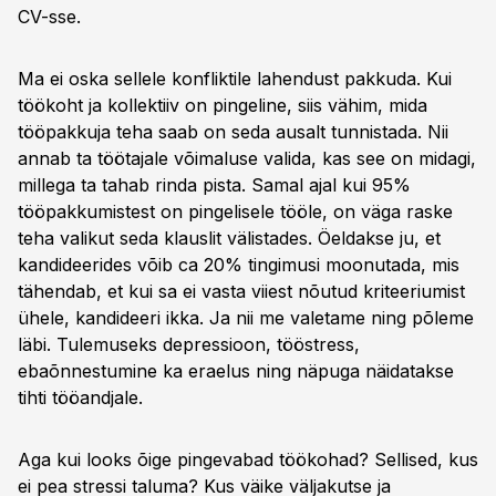
CV-sse.
Ma ei oska sellele konfliktile lahendust pakkuda. Kui
töökoht ja kollektiiv on pingeline, siis vähim, mida
tööpakkuja teha saab on seda ausalt tunnistada. Nii
annab ta töötajale võimaluse valida, kas see on midagi,
millega ta tahab rinda pista. Samal ajal kui 95%
tööpakkumistest on pingelisele tööle, on väga raske
teha valikut seda klauslit välistades. Öeldakse ju, et
kandideerides võib ca 20% tingimusi moonutada, mis
tähendab, et kui sa ei vasta viiest nõutud kriteeriumist
ühele, kandideeri ikka. Ja nii me valetame ning põleme
läbi. Tulemuseks depressioon, tööstress,
ebaõnnestumine ka eraelus ning näpuga näidatakse
tihti tööandjale.
Aga kui looks õige pingevabad töökohad? Sellised, kus
ei pea stressi taluma? Kus väike väljakutse ja