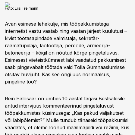
Foto:
Liis Treimann
Avan esimese lehekülje, mis tööpakkumistega
internetist vastu vaatab ning vaatan järjest kuulutusi –
kivist töötasapindade valmistaja, sekretär-
raamatupidaja, laotöötaja, pereõde, armeerija-
betoneerija – kõigil on nõutud kõrge pingetaluvus.
Esimesest viieteistkümnest läbi vaadatud pakkumisest
saab pingevabalt töötada vaid Toila Gümnaasiumisse
otsitav huvijuht. Kas see ongi uus normaalsus,
pingeline töö?
Rein Palosaar on umbes 10 aastat tagasi Bestsalesile
antud intervjuus kommenteerinud pingetaluvust
tööpakkumistes küsimusega: „Kas pakud väljakutset
või läbipõlemist?“ Mulle tundub tänaseid tööpakkumisi
vaadates, et oleme loonud maailmapildi või režiimi, kus
töö peabki olema pingeline ning töötaja peabki seda