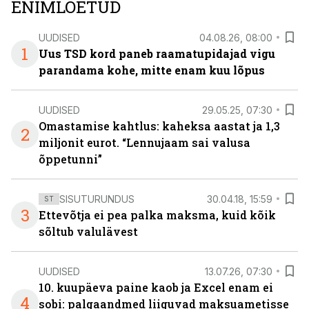
ENIMLOETUD
UUDISED
04.08.26, 08:00
1
Uus TSD kord paneb raamatupidajad vigu
parandama kohe, mitte enam kuu lõpus
UUDISED
29.05.25, 07:30
Omastamise kahtlus: kaheksa aastat ja 1,3
2
miljonit eurot. “Lennujaam sai valusa
õppetunni”
SISUTURUNDUS
30.04.18, 15:59
ST
3
Ettevõtja ei pea palka maksma, kuid kõik
sõltub valulävest
UUDISED
13.07.26, 07:30
10. kuupäeva paine kaob ja Excel enam ei
4
sobi: palgaandmed liiguvad maksuametisse