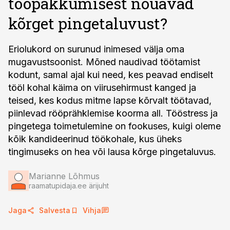
tööpakkumisest nõuavad
kõrget pingetaluvust?
Eriolukord on surunud inimesed välja oma
mugavustsoonist. Mõned naudivad töötamist
kodunt, samal ajal kui need, kes peavad endiselt
tööl kohal käima on viirusehirmust kanged ja
teised, kes kodus mitme lapse kõrvalt töötavad,
piinlevad rööprähklemise koorma all. Tööstress ja
pingetega toimetulemine on fookuses, kuigi oleme
kõik kandideerinud töökohale, kus üheks
tingimuseks on hea või lausa kõrge pingetaluvus.
Marianne Lõhmus
raamatupidaja.ee ärijuht
Jaga
Salvesta
Vihja