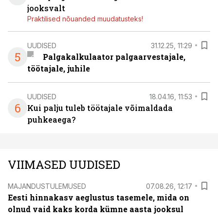
jooksvalt
Praktilised nõuanded muudatusteks!
UUDISED
31.12.25, 11:29
5
Palgakalkulaator palgaarvestajale,
töötajale, juhile
UUDISED
18.04.16, 11:53
6
Kui palju tuleb töötajale võimaldada
puhkeaega?
VIIMASED UUDISED
MAJANDUSTULEMUSED
07.08.26, 12:17
Eesti hinnakasv aeglustus tasemele, mida on
olnud vaid kaks korda kümne aasta jooksul