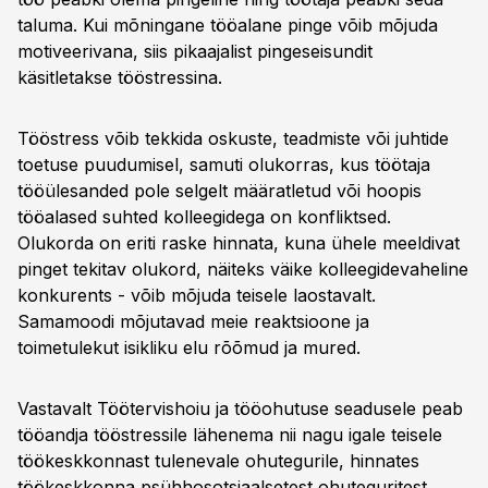
taluma. Kui mõningane tööalane pinge võib mõjuda
motiveerivana, siis pikaajalist pingeseisundit
käsitletakse tööstressina.
Tööstress võib tekkida oskuste, teadmiste või juhtide
toetuse puudumisel, samuti olukorras, kus töötaja
tööülesanded pole selgelt määratletud või hoopis
tööalased suhted kolleegidega on konfliktsed.
Olukorda on eriti raske hinnata, kuna ühele meeldivat
pinget tekitav olukord, näiteks väike kolleegidevaheline
konkurents - võib mõjuda teisele laostavalt.
Samamoodi mõjutavad meie reaktsioone ja
toimetulekut isikliku elu rõõmud ja mured.
Vastavalt Töötervishoiu ja tööohutuse seadusele peab
tööandja tööstressile lähenema nii nagu igale teisele
töökeskkonnast tulenevale ohutegurile, hinnates
töökeskkonna psühhosotsiaalsetest ohuteguritest