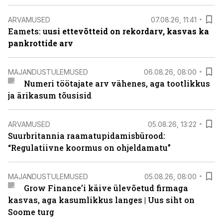
ARVAMUSED
07.08.26, 11:41
Eamets: u
usi ettevõtteid on rekordarv, kasvas ka
pankrottide arv
MAJANDUSTULEMUSED
06.08.26, 08:00
Numeri töötajate arv vähenes, aga tootlikkus
ja ärikasum tõusisid
ARVAMUSED
05.08.26, 13:22
Suurbritannia raamatupidamisbürood:
“Regulatiivne koormus on ohjeldamatu”
MAJANDUSTULEMUSED
05.08.26, 08:00
Grow Finance’i käive ülevõetud firmaga
kasvas, aga kasumlikkus langes | Uus siht on
Soome turg