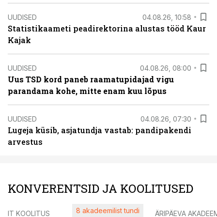
UUDISED
04.08.26, 10:58
Statistikaameti peadirektorina alustas tööd Kaur
Kajak
UUDISED
04.08.26, 08:00
Uus TSD kord paneb raamatupidajad vigu
parandama kohe, mitte enam kuu lõpus
UUDISED
04.08.26, 07:30
Lugeja küsib, asjatundja vastab: pandipakendi
arvestus
KONVERENTSID JA KOOLITUSED
8 akadeemilist tundi
IT KOOLITUS
ÄRIPÄEVA AKADEE