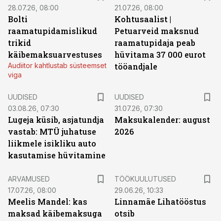
28.07.26, 08:00
21.07.26, 08:00
Bolti
Kohtusaalist
|
raamatupidamislikud
Petuarveid maksnud
trikid
raamatupidaja peab
käibemaksuarvestuses
hüvitama 37 000 eurot
Audiitor kahtlustab süsteemset
tööandjale
viga
UUDISED
UUDISED
03.08.26, 07:30
31.07.26, 07:30
Lugeja küsib, asjatundja
Maksukalender: august
vastab: MTÜ juhatuse
2026
liikmele isikliku auto
kasutamise hüvitamine
ST
ARVAMUSED
TÖÖKUULUTUSED
17.07.26, 08:00
29.06.26, 10:33
Meelis Mandel: kas
Linnamäe Lihatööstus
maksad käibemaksuga
otsib