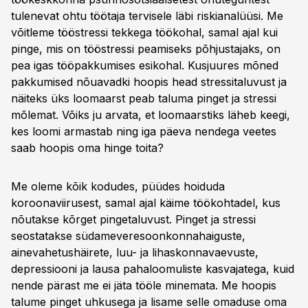
tulenevat ohtu töötaja tervisele läbi riskianalüüsi. Me
võitleme tööstressi tekkega töökohal, samal ajal kui
pinge, mis on tööstressi peamiseks põhjustajaks, on
pea igas tööpakkumises esikohal. Kusjuures mõned
pakkumised nõuavadki hoopis head stressitaluvust ja
näiteks üks loomaarst peab taluma pinget ja stressi
mõlemat. Võiks ju arvata, et loomaarstiks läheb keegi,
kes loomi armastab ning iga päeva nendega veetes
saab hoopis oma hinge toita?
Me oleme kõik kodudes, püüdes hoiduda
koroonaviirusest, samal ajal käime töökohtadel, kus
nõutakse kõrget pingetaluvust. Pinget ja stressi
seostatakse südameveresoonkonnahaiguste,
ainevahetushäirete, luu- ja lihaskonnavaevuste,
depressiooni ja lausa pahaloomuliste kasvajatega, kuid
nende pärast me ei jäta tööle minemata. Me hoopis
talume pinget uhkusega ja lisame selle omaduse oma