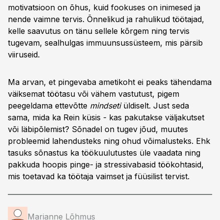
motivatsioon on õhus, kuid fookuses on inimesed ja
nende vaimne tervis. Õnnelikud ja rahulikud töötajad,
kelle saavutus on tänu sellele kõrgem ning tervis
tugevam, sealhulgas immuunsussüsteem, mis pärsib
viiruseid.
Ma arvan, et pingevaba ametikoht ei peaks tähendama
väiksemat töötasu või vähem vastutust, pigem
peegeldama ettevõtte
mindseti
üldiselt. Just seda
sama, mida ka Rein küsis - kas pakutakse väljakutset
või läbipõlemist? Sõnadel on tugev jõud, muutes
probleemid lahendusteks ning ohud võimalusteks. Ehk
tasuks sõnastus ka töökuulutustes üle vaadata ning
pakkuda hoopis pinge- ja stressivabasid töökohtasid,
mis toetavad ka töötaja vaimset ja füüsilist tervist.
Marianne Lõhmus