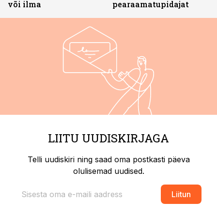
või ilma
pearaamatupidajat
LIITU UUDISKIRJAGA
Telli uudiskiri ning saad oma postkasti päeva
olulisemad uudised.
Liitun