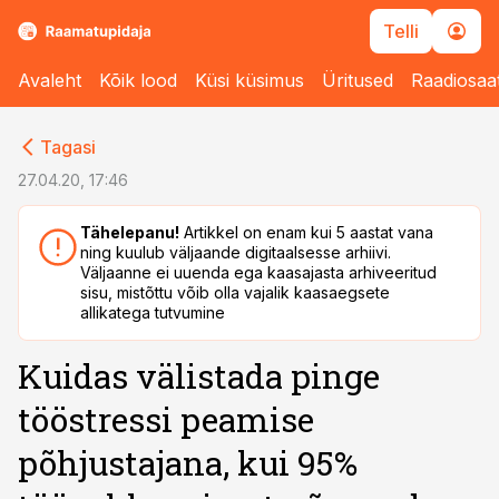
Telli
Avaleht
Kõik lood
Küsi küsimus
Üritused
Raadiosaa
cebook
cebook
Tagasi
Twitter)
Twitter)
27.04.20, 17:46
kedIn
kedIn
Tähelepanu!
Artikkel on enam kui 5 aastat vana
ning kuulub väljaande digitaalsesse arhiivi.
ail
ail
Väljaanne ei uuenda ega kaasajasta arhiveeritud
sisu, mistõttu võib olla vajalik kaasaegsete
k
k
allikatega tutvumine
Kuidas välistada pinge
tööstressi peamise
põhjustajana, kui 95%