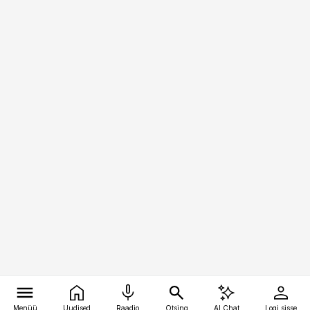
Menüü
Uudised
Raadio
Otsing
AI Chat
Logi sisse