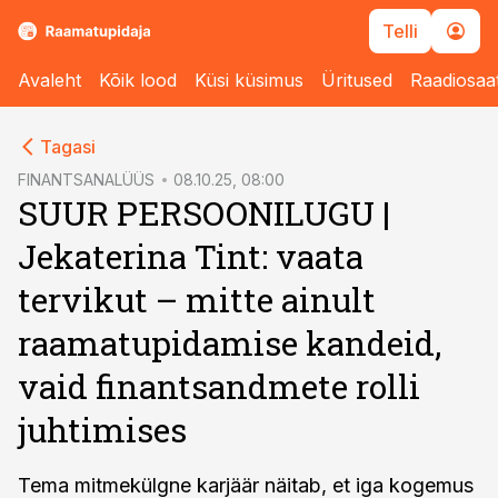
Telli
Avaleht
Kõik lood
Küsi küsimus
Üritused
Raadiosaa
cebook
Tagasi
Twitter)
FINANTSANALÜÜS
08.10.25, 08:00
SUUR PERSOONILUGU |
kedIn
Jekaterina Tint: vaata
ail
tervikut – mitte ainult
k
raamatupidamise kandeid,
vaid finantsandmete rolli
juhtimises
Tema mitmekülgne karjäär näitab, et iga kogemus