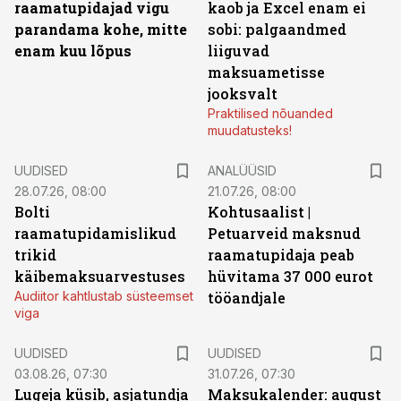
raamatupidajad vigu
kaob ja Excel enam ei
parandama kohe, mitte
sobi: palgaandmed
enam kuu lõpus
liiguvad
maksuametisse
jooksvalt
Praktilised nõuanded
muudatusteks!
UUDISED
ANALÜÜSID
28.07.26, 08:00
21.07.26, 08:00
Bolti
Kohtusaalist
|
raamatupidamislikud
Petuarveid maksnud
trikid
raamatupidaja peab
käibemaksuarvestuses
hüvitama 37 000 eurot
Audiitor kahtlustab süsteemset
tööandjale
viga
UUDISED
UUDISED
03.08.26, 07:30
31.07.26, 07:30
Lugeja küsib, asjatundja
Maksukalender: august