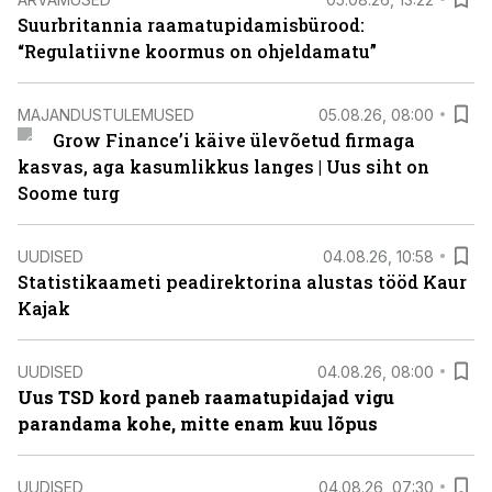
Suurbritannia raamatupidamisbürood:
“Regulatiivne koormus on ohjeldamatu”
MAJANDUSTULEMUSED
05.08.26, 08:00
Grow Finance’i käive ülevõetud firmaga
kasvas, aga kasumlikkus langes | Uus siht on
Soome turg
UUDISED
04.08.26, 10:58
Statistikaameti peadirektorina alustas tööd Kaur
Kajak
UUDISED
04.08.26, 08:00
Uus TSD kord paneb raamatupidajad vigu
parandama kohe, mitte enam kuu lõpus
UUDISED
04.08.26, 07:30