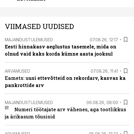
VIIMASED UUDISED
MAJANDUSTULEMUSED
07.08.26, 12:17
Eesti hinnakasv aeglustus tasemele, mida on
olnud vaid kaks korda kümne aasta jooksul
ARVAMUSED
07.08.26, 11:41
Eamets: u
usi ettevõtteid on rekordarv, kasvas ka
pankrottide arv
MAJANDUSTULEMUSED
06.08.26, 08:00
Numeri töötajate arv vähenes, aga tootlikkus
ja ärikasum tõusisid
ARVAMUSED
05.08.26, 13:22