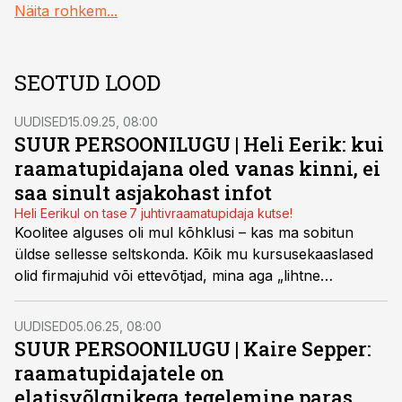
Näita rohkem...
SEOTUD LOOD
UUDISED
15.09.25, 08:00
SUUR PERSOONILUGU | Heli Eerik: kui
raamatupidajana oled vanas kinni, ei
saa sinult asjakohast infot
Heli Eerikul on tase 7 juhtivraamatupidaja kutse!
Koolitee alguses oli mul kõhklusi – kas ma sobitun
üldse sellesse seltskonda. Kõik mu kursusekaaslased
olid firmajuhid või ettevõtjad, mina aga „lihtne
raamatupidaja”. Pärast esimest kodutööd sai aga
selgeks, et raamatupidaja näeb majandust hoopis teise
UUDISED
05.06.25, 08:00
pilguga, selgitab finantsjuht Heli Eerik oma toonaseid
SUUR PERSOONILUGU
|
Kaire Sepper:
kahtlusi.
raamatupidajatele on
elatisvõlgnikega tegelemine paras