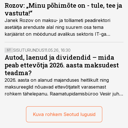
Rozov: „Minu põhimõte on - tule, tee ja
vastuta!“
Janek Rozov on maksu- ja tolliameti peadirektori
asetäitja arenduste alal ning suurem osa tema
karjäärist on möödunud avalikus sektoris IT-ga
seonduvas valdkonnas. Talle on oluline teha,
arendada ja vastutada, mitte pelgalt hallata ja
status
SISUTURUNDUS
11.05.26, 16:30
ST
quo
’d säilitada.
Autod, laenud ja dividendid – mida
peab ettevõtja 2026. aasta maksudest
teadma?
2026. aasta on alanud majanduses heitlikult ning
maksureeglid nõuavad ettevõtjatelt varasemast
rohkem tähelepanu. Raamatupidamisbüroo Vesiir juht
ja omanik Enno Lepvalts selgitab, millised muudatused
mõjutavad enim auto kasutamist, laenusuhteid ja
dividendide maksustamist ning kus peituvad suurimad
Kuva rohkem Seotud lugusid
riskikohad.