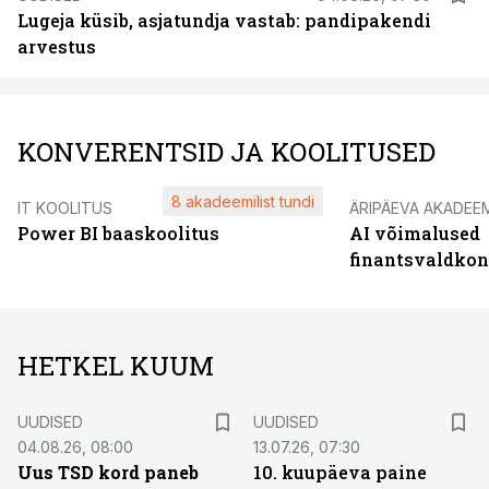
Lugeja küsib, asjatundja vastab: pandipakendi
arvestus
KONVERENTSID JA KOOLITUSED
8 akadeemilist tundi
IT KOOLITUS
ÄRIPÄEVA AKADEE
Power BI baaskoolitus
AI võimalused
finantsvaldko
HETKEL KUUM
UUDISED
UUDISED
04.08.26, 08:00
13.07.26, 07:30
Uus TSD kord paneb
10. kuupäeva paine