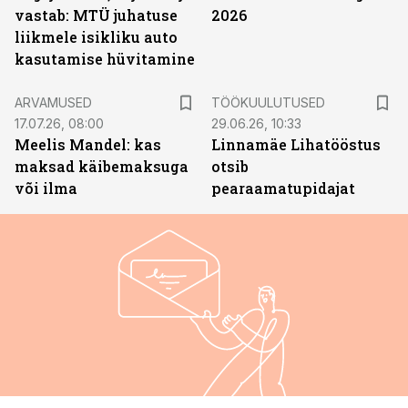
vastab: MTÜ juhatuse
2026
liikmele isikliku auto
kasutamise hüvitamine
ST
ARVAMUSED
TÖÖKUULUTUSED
17.07.26, 08:00
29.06.26, 10:33
Meelis Mandel: kas
Linnamäe Lihatööstus
maksad käibemaksuga
otsib
või ilma
pearaamatupidajat