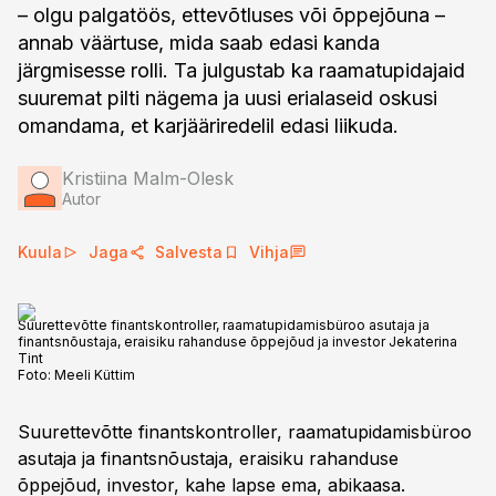
– olgu palgatöös, ettevõtluses või õppejõuna –
annab väärtuse, mida saab edasi kanda
järgmisesse rolli. Ta julgustab ka raamatupidajaid
suuremat pilti nägema ja uusi erialaseid oskusi
omandama, et karjääriredelil edasi liikuda.
Kristiina Malm-Olesk
Autor
Kuula
Jaga
Salvesta
Vihja
Suurettevõtte finantskontroller, raamatupidamisbüroo asutaja ja
finantsnõustaja, eraisiku rahanduse õppejõud ja investor Jekaterina
Tint
Foto:
Meeli Küttim
Suurettevõtte finantskontroller, raamatupidamisbüroo
asutaja ja finantsnõustaja, eraisiku rahanduse
õppejõud, investor, kahe lapse ema, abikaasa.