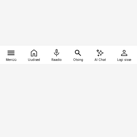
Menüü
Uudised
Raadio
Otsing
AI Chat
Logi sisse
Vana-Lõuna 39/1, 19094 Tallinn
(+372) 667 0111
raamatupidaja@raamatupidaja.ee
Telli
Reklaam
Firmast