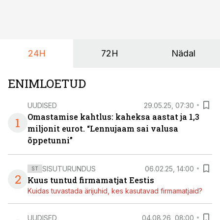
24H
72H
Nädal
ENIMLOETUD
UUDISED
29.05.25, 07:30
Omastamise kahtlus: kaheksa aastat ja 1,3
1
miljonit eurot. “Lennujaam sai valusa
õppetunni”
SISUTURUNDUS
06.02.25, 14:00
ST
2
Kuus tuntud firmamatjat Eestis
Kuidas tuvastada ärijuhid, kes kasutavad firmamatjaid?
UUDISED
04.08.26, 08:00