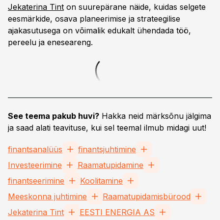
Jekaterina Tint
on suurepärane näide, kuidas selgete
eesmärkide, osava planeerimise ja strateegilise
ajakasutusega on võimalik edukalt ühendada töö,
pereelu ja eneseareng.
See teema pakub huvi?
Hakka neid märksõnu jälgima
ja saad alati teavituse, kui sel teemal ilmub midagi uut!
finantsanalüüs
finantsjuhtimine
Investeerimine
Raamatupidamine
finantseerimine
Koolitamine
Meeskonna juhtimine
Raamatupidamisbürood
Jekaterina Tint
EESTI ENERGIA AS