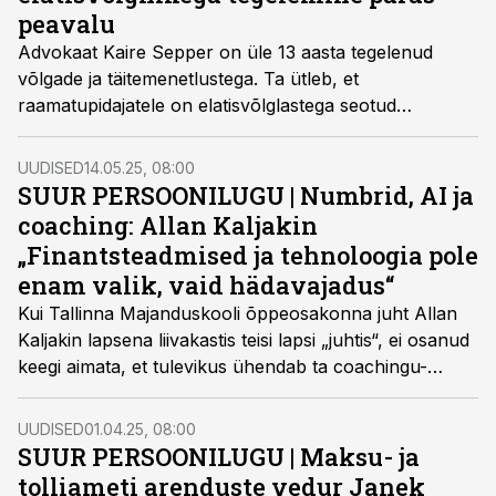
peavalu
Advokaat Kaire Sepper on üle 13 aasta tegelenud
võlgade ja täitemenetlustega. Ta ütleb, et
raamatupidajatele on elatisvõlglastega seotud
küsimused sageli keerulised ja emotsionaalsed.
UUDISED
14.05.25, 08:00
SUUR PERSOONILUGU | Numbrid, AI ja
coaching: Allan Kaljakin
„Finantsteadmised ja tehnoloogia pole
enam valik, vaid hädavajadus“
Kui Tallinna Majanduskooli õppeosakonna juht Allan
Kaljakin lapsena liivakastis teisi lapsi „juhtis“, ei osanud
keegi aimata, et tulevikus ühendab ta coachingu-
põhise juhtimisstiili, tehisintellekti ja andmeanalüüsi, et
nõnda edendada raamatupidamisõpet Eestis.
UUDISED
01.04.25, 08:00
SUUR PERSOONILUGU |
Maksu- ja
tolliameti arenduste vedur Janek