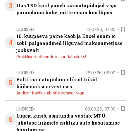
3
Uus TSD kord paneb raamatupidajad vigu
parandama kohe, mitte enam kuu lõpus
UUDISED
13.07.26, 07:30
10. kuupäeva paine kaob ja Excel enam ei
4
sobi: palgaandmed liiguvad maksuametisse
jooksvalt
Praktilised nõuanded muudatusteks!
UUDISED
28.07.26, 08:00
Bolti raamatupidamislikud trikid
5
käibemaksuarvestuses
Audiitor kahtlustab süsteemset viga
UUDISED
03.08.26, 07:30
Lugeja küsib, asjatundja vastab: MTÜ
6
juhatuse liikmele isikliku auto kasutamise
hüvitamine