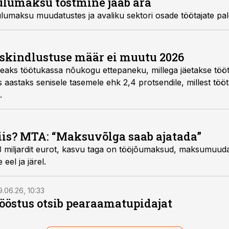
ulumaksu tõstmine jääb ära
ulumaksu muudatustes ja avaliku sektori osade töötajate pa
uskindlustuse määr ei muutu 2026
is heaks töötukassa nõukogu ettepaneku, millega jäetakse tö
 aastaks senisele tasemele ehk 2,4 protsendile, millest tööt
.
is? MTA: “Maksuvõlga saab ajatada”
3 miljardit eurot, kasvu taga on tööjõumaksud, maksumuud
el ja järel.
9.06.26, 10:33
östus otsib pearaamatupidajat