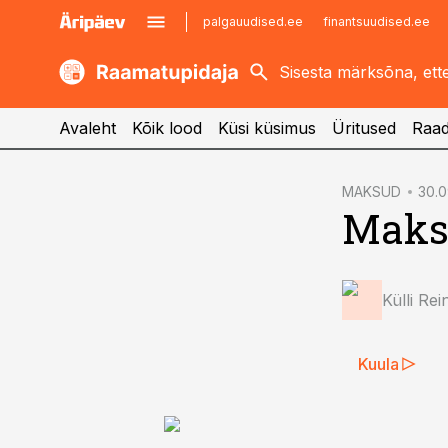
palgauudised.ee
finantsuudised.ee
kaubandus.ee
imelineajalugu.ee
kinnisvarauudised.ee
imelineteadus.ee
Avaleht
Kõik lood
Küsi küsimus
Üritused
Raad
cebook
MAKSUD
30.0
Maksu
Twitter)
kedIn
ail
Külli Rei
k
Kuula