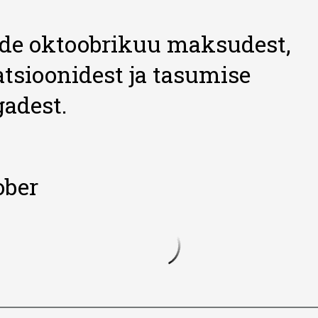
de oktoobrikuu maksudest,
atsioonidest ja tasumise
gadest.
ober