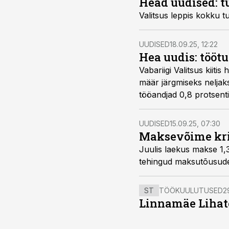
Head uudised: t
Valitsus leppis kokku t
UUDISED
18.09.25, 12:22
Hea uudis: tööt
Vabariigi Valitsus kiit
määr järgmiseks neljaks
tööandjad 0,8 protsenti
UUDISED
15.09.25, 07:30
Maksevõime kri
Juulis laekus makse 1,
tehingud maksutõusude e
ST
TÖÖKUULUTUSED
2
Linnamäe Lihatö