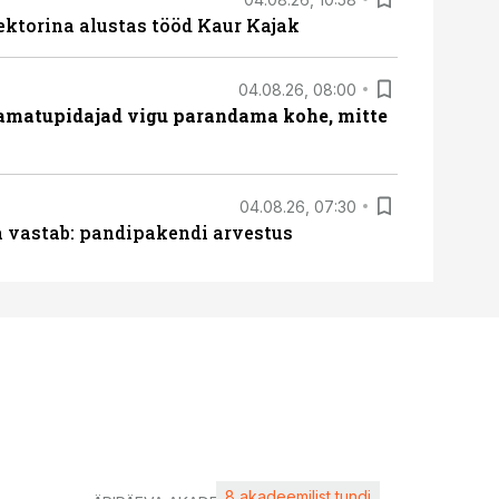
ektorina alustas tööd Kaur Kajak
04.08.26, 08:00
amatupidajad vigu parandama kohe, mitte
04.08.26, 07:30
ja vastab: pandipakendi arvestus
8 akadeemilist tundi