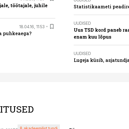
le, töötajale, juhile
Statistikaameti peadir
UUDISED
18.04.16, 11:53
Uus TSD kord paneb ra
da puhkeaega?
enam kuu lõpus
UUDISED
Lugeja küsib, asjatund
LITUSED
8 akadeemilist tundi