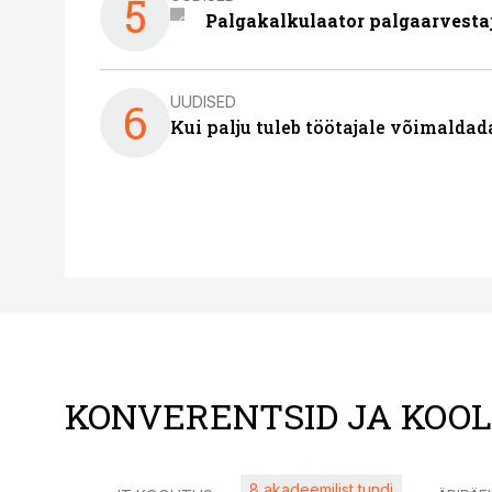
5
Palgakalkulaator palgaarvestaja
UUDISED
6
Kui palju tuleb töötajale võimalda
KONVERENTSID JA KOO
8 akadeemilist tundi