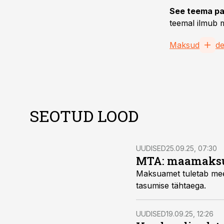
See teema pa
teemal ilmub m
Maksud
de
SEOTUD LOOD
UUDISED
25.09.25, 07:30
MTA: maamaksu j
Maksuamet tuletab mee
tasumise tähtaega.
UUDISED
19.09.25, 12:26