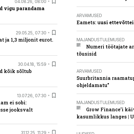
04.08.26, 08:00
ad vigu parandama
ARVAMUSED
Eamets: u
usi ettevõtte
29.05.25, 07:30
ja 1,3 miljonit eurot.
MAJANDUSTULEMUSED
Numeri töötajate a
tõusisid
30.04.18, 15:59
d kõik sõltub
ARVAMUSED
Suurbritannia raamatu
ohjeldamatu”
13.07.26, 07:30
am ei sobi:
MAJANDUSTULEMUSED
Grow Finance’i käi
sse jooksvalt
kasumlikkus langes | U
31.12.25, 11:29
UUDISED