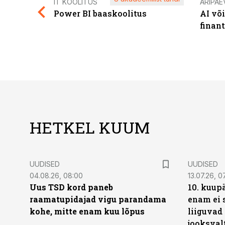
IT KOOLITUS
ÄRIPÄE
Power BI baaskoolitus
AI võ
finan
HETKEL KUUM
UUDISED
UUDISED
04.08.26, 08:00
13.07.26, 0
Uus TSD kord paneb
10. kuup
raamatupidajad vigu parandama
enam ei 
kohe, mitte enam kuu lõpus
liiguvad
jooksval