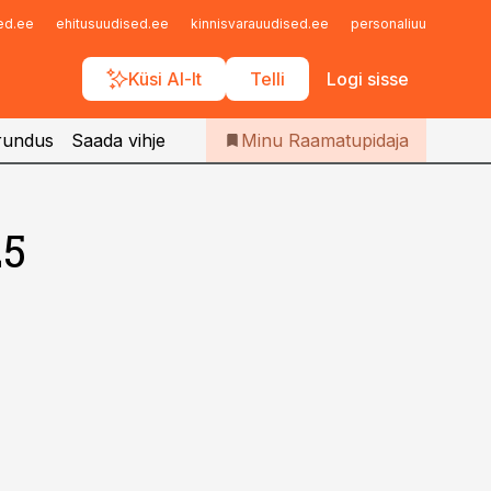
Iseteenindus
sed.ee
ehitusuudised.ee
kinnisvarauudised.ee
personaliuudised.ee
Telli Raamatupidaja
Küsi AI-lt
Telli
Logi sisse
rundus
Saada vihje
Minu Raamatupidaja
25