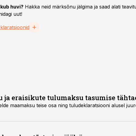
kub huvi?
Hakka neid märksõnu jälgima ja saad alati teavitu
idagi uut!
klaratsioonid
a eraisikute tulumaksu tasumise tähtaeg
lde maamaksu teise osa ning tuludeklaratsiooni alusel ju