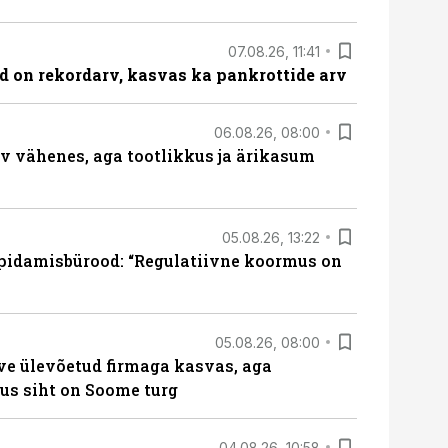
07.08.26, 11:41
id on rekordarv, kasvas ka pankrottide arv
06.08.26, 08:00
rv vähenes, aga tootlikkus ja ärikasum
05.08.26, 13:22
pidamisbürood: “Regulatiivne koormus on
05.08.26, 08:00
ve ülevõetud firmaga kasvas, aga
us siht on Soome turg
04.08.26, 10:58