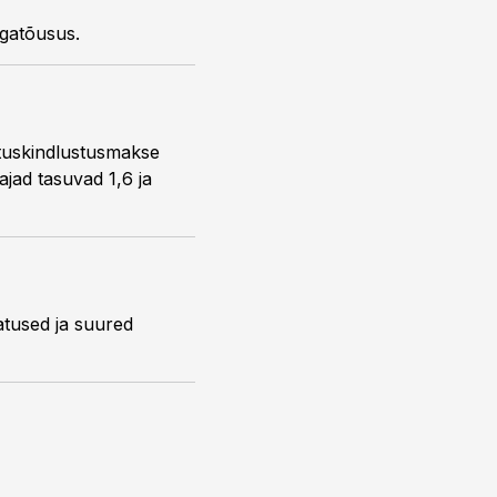
lgatõusus.
ötuskindlustusmakse
ajad tasuvad 1,6 ja
atused ja suured