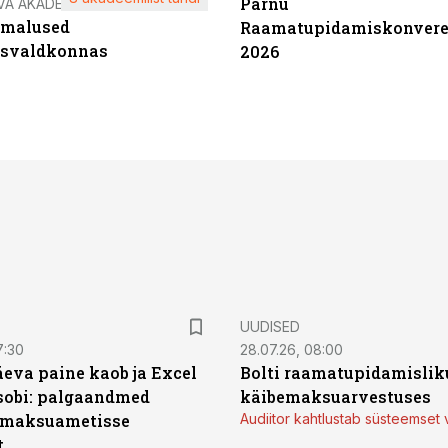
Pärnu
VA AKADEEMIA
imalused
Raamatupidamiskonvere
tsvaldkonnas
2026
UUDISED
7:30
28.07.26, 08:00
äeva paine kaob ja Excel
Bolti raamatupidamisliku
sobi: palgaandmed
käibemaksuarvestuses
 maksuametisse
Audiitor kahtlustab süsteemset 
t