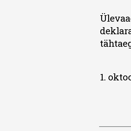
Ülevaa
deklar
tähtae
1. okto