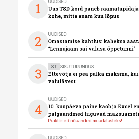
UUDISED
1
Uus TSD kord paneb raamatupidaj
kohe, mitte enam kuu lõpus
UUDISED
2
Omastamise kahtlus: kaheksa aastat 
“Lennujaam sai valusa õppetunni”
ST
SISUTURUNDUS
3
Ettevõtja ei pea palka maksma, kui
valulävest
UUDISED
4
10. kuupäeva paine kaob ja Excel en
palgaandmed liiguvad maksuameti
Praktilised nõuanded muudatusteks!
UUDISED