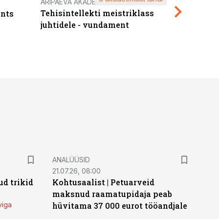
Kasuta ä
ÄRIPÄEVA AKADEEMIA
Tehisintellekti meistriklass
nts
maksuva
juhtidele - vundament
ANALÜÜSID
21.07.26, 08:00
d trikid
Kohtusaalist
|
Petuarveid
maksnud raamatupidaja peab
viga
hüvitama 37 000 eurot tööandjale