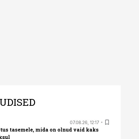
UDISED
07.08.26, 12:17
tus tasemele, mida on olnud vaid kaks
ksul