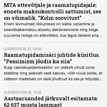
MTA ettevõtjale ja raamatupidajale:
enneta maksukontrolli sattumist, see
on võimalik. “Kolm soovitust”
Enam levinuimad rikkumised on käibe varjamine ja
sisendkäibemaksu alusetu deklareerimine ning kõige
suurema riskiga on ettevõtted, kus liigub teistest enam
sularaha, selgitab maksuamet.
UUDISED
12.08.25, 08:00
Raamatupidamisäri juhtide küsitlus.
“Pessimism jõudis ka siia”
Kuigi raamatupidamissektor on üldiselt olnud üsna
stabiilne ning pidevalt veidi kasvav, võib nüüd öelda, et
üldisem madalseis on siiski jõudnud ka siia ja mõjutab
juhtide vaadet järgmise kuue kuu peale.
UUDISED
07.08.25, 13:28
Aastaaruanded jätkuvalt esitamata:
62 637 musta lammast