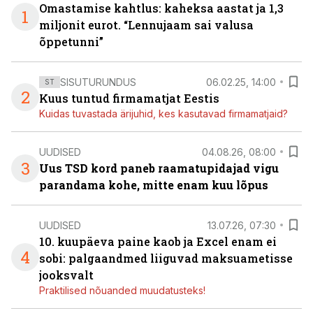
Omastamise kahtlus: kaheksa aastat ja 1,3
1
miljonit eurot. “Lennujaam sai valusa
õppetunni”
SISUTURUNDUS
06.02.25, 14:00
ST
2
Kuus tuntud firmamatjat Eestis
Kuidas tuvastada ärijuhid, kes kasutavad firmamatjaid?
UUDISED
04.08.26, 08:00
3
Uus TSD kord paneb raamatupidajad vigu
parandama kohe, mitte enam kuu lõpus
UUDISED
13.07.26, 07:30
10. kuupäeva paine kaob ja Excel enam ei
4
sobi: palgaandmed liiguvad maksuametisse
jooksvalt
Praktilised nõuanded muudatusteks!