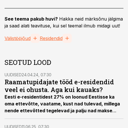
See teema pakub huvi?
Hakka neid märksõnu jälgima
ja saad alati teavituse, kui sel teemal ilmub midagi uut!
Välistööjõud
Residendid
SEOTUD LOOD
UUDISED
24.04.24, 07:30
Raamatupidajate tööd e-residendid
veel ei ohusta. Aga kui kauaks?
Eesti e-residentidest
27% on loonud Eestisse ka
oma ettevõtte, vaatame,
kust nad tulevad,
m
illega
nende ettevõtted tegelevad ja palju nad makse
maksavad.
UUDISED
11.06.25, 07:30