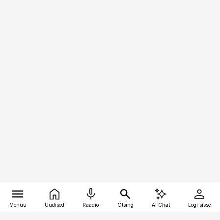
Menüü
Uudised
Raadio
Otsing
AI Chat
Logi sisse