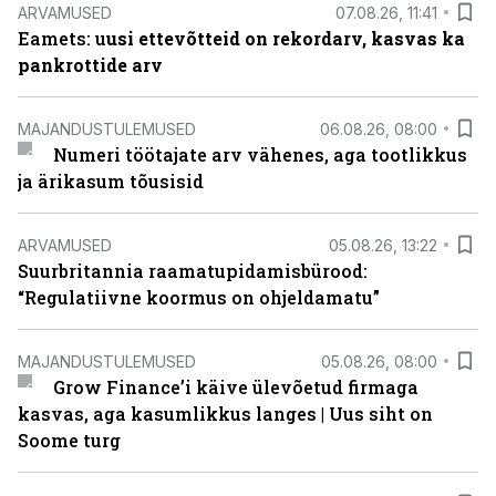
ARVAMUSED
07.08.26, 11:41
Eamets: u
usi ettevõtteid on rekordarv, kasvas ka
pankrottide arv
MAJANDUSTULEMUSED
06.08.26, 08:00
Numeri töötajate arv vähenes, aga tootlikkus
ja ärikasum tõusisid
ARVAMUSED
05.08.26, 13:22
Suurbritannia raamatupidamisbürood:
“Regulatiivne koormus on ohjeldamatu”
MAJANDUSTULEMUSED
05.08.26, 08:00
Grow Finance’i käive ülevõetud firmaga
kasvas, aga kasumlikkus langes | Uus siht on
Soome turg