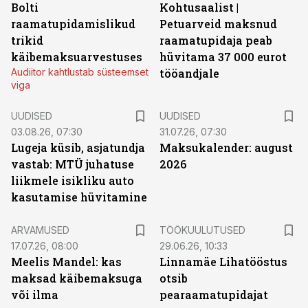
Bolti
Kohtusaalist
|
raamatupidamislikud
Petuarveid maksnud
trikid
raamatupidaja peab
käibemaksuarvestuses
hüvitama 37 000 eurot
Audiitor kahtlustab süsteemset
tööandjale
viga
UUDISED
UUDISED
03.08.26, 07:30
31.07.26, 07:30
Lugeja küsib, asjatundja
Maksukalender: august
vastab: MTÜ juhatuse
2026
liikmele isikliku auto
kasutamise hüvitamine
ST
ARVAMUSED
TÖÖKUULUTUSED
17.07.26, 08:00
29.06.26, 10:33
Meelis Mandel: kas
Linnamäe Lihatööstus
maksad käibemaksuga
otsib
või ilma
pearaamatupidajat