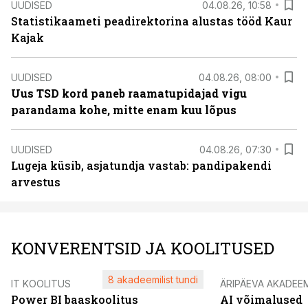
UUDISED
04.08.26, 10:58
Statistikaameti peadirektorina alustas tööd Kaur
Kajak
UUDISED
04.08.26, 08:00
Uus TSD kord paneb raamatupidajad vigu
parandama kohe, mitte enam kuu lõpus
UUDISED
04.08.26, 07:30
Lugeja küsib, asjatundja vastab: pandipakendi
arvestus
KONVERENTSID JA KOOLITUSED
8 akadeemilist tundi
IT KOOLITUS
ÄRIPÄEVA AKADEE
Power BI baaskoolitus
AI võimalused