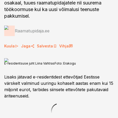
osakaal, tuues raamatupidajatele nii suurema
töökoormuse kui ka uusi võimalusi teenuste
pakkumisel.
Raamatupidaja.ee
Kuula
Jaga
Salvesta
Vihja
E-residentsuse juht Liina Vahtras
Foto:
Erakogu
Lisaks jätavad e-residentidest ettevõtjad Eestisse
värskelt valminud uuringu kohaselt aastas enam kui 15
miljonit eurot, tarbides siinsete ettevõtete pakutavaid
äriteenuseid.