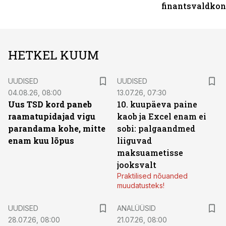
finantsvaldko
HETKEL KUUM
UUDISED
UUDISED
04.08.26, 08:00
13.07.26, 07:30
Uus TSD kord paneb
10. kuupäeva paine
raamatupidajad vigu
kaob ja Excel enam ei
parandama kohe, mitte
sobi: palgaandmed
enam kuu lõpus
liiguvad
maksuametisse
jooksvalt
Praktilised nõuanded
muudatusteks!
UUDISED
ANALÜÜSID
28.07.26, 08:00
21.07.26, 08:00