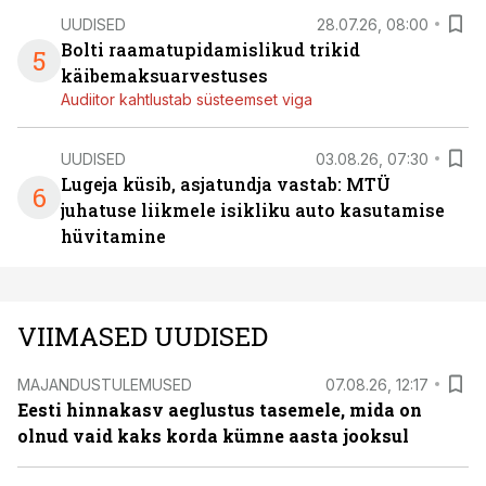
UUDISED
28.07.26, 08:00
Bolti raamatupidamislikud trikid
5
käibemaksuarvestuses
Audiitor kahtlustab süsteemset viga
UUDISED
03.08.26, 07:30
Lugeja küsib, asjatundja vastab: MTÜ
6
juhatuse liikmele isikliku auto kasutamise
hüvitamine
VIIMASED UUDISED
MAJANDUSTULEMUSED
07.08.26, 12:17
Eesti hinnakasv aeglustus tasemele, mida on
olnud vaid kaks korda kümne aasta jooksul