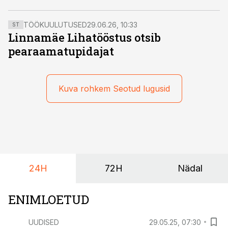
TÖÖKUULUTUSED
29.06.26, 10:33
ST
Linnamäe Lihatööstus otsib
pearaamatupidajat
Kuva rohkem Seotud lugusid
24H
72H
Nädal
ENIMLOETUD
UUDISED
29.05.25, 07:30