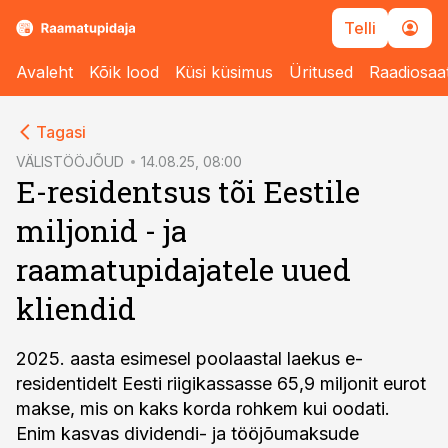
Telli
Avaleht
Kõik lood
Küsi küsimus
Üritused
Raadiosaa
cebook
Tagasi
Twitter)
VÄLISTÖÖJÕUD
14.08.25, 08:00
E-residentsus tõi Eestile
kedIn
miljonid - ja
ail
raamatupidajatele uued
k
kliendid
2025. aasta esimesel poolaastal laekus e-
residentidelt Eesti riigikassasse 65,9 miljonit eurot
makse, mis on kaks korda rohkem kui oodati.
Enim kasvas dividendi- ja tööjõumaksude