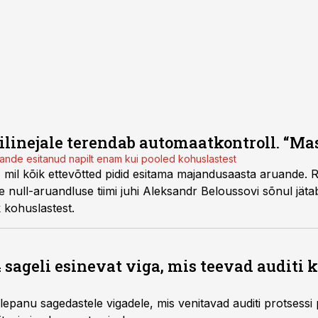
linejale terendab automaatkontroll. “Ma
uande esitanud napilt enam kui pooled kohuslastest
v, mil kõik ettevõtted pidid esitama majandusaasta aruande. Re
 null-aruandluse tiimi juhi Aleksandr Beloussovi sõnul jäta
k kohuslastest.
sageli esinevat viga, mis teevad auditi 
lepanu sagedastele vigadele, mis venitavad auditi protsess