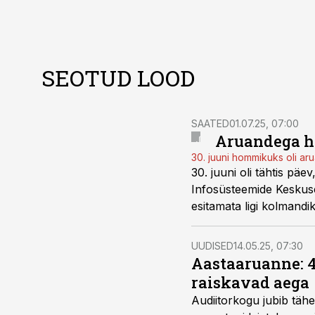
SEOTUD LOOD
SAATED
01.07.25, 07:00
Aruandega hi
30. juuni hommikuks oli ar
30. juuni oli tähtis päe
Infosüsteemide Keskuse
esitamata ligi kolmandi
UUDISED
14.05.25, 07:30
Aastaaruanne: 4 
raiskavad aega
Audiitorkogu jubib tähe