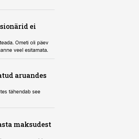
sionärid ei
teada. Ometi oli päev
anne veel esitamata.
datud aruandes
ates tähendab see
aasta maksudest