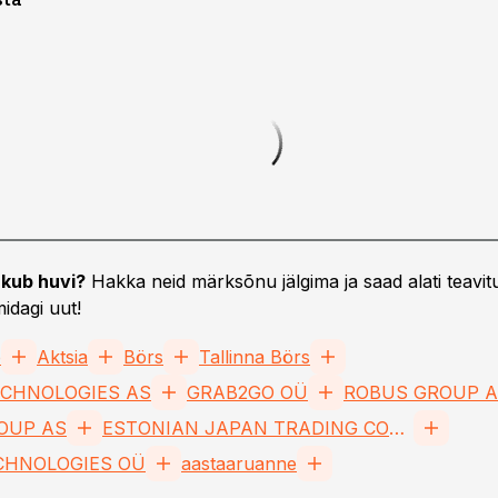
kub huvi?
Hakka neid märksõnu jälgima ja saad alati teavitu
idagi uut!
e
Aktsia
Börs
Tallinna Börs
CHNOLOGIES AS
GRAB2GO OÜ
ROBUS GROUP 
OUP AS
ESTONIAN JAPAN TRADING COMPANY AS
CHNOLOGIES OÜ
aastaaruanne