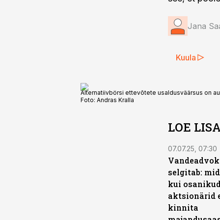
Jana Sa
Kuula
Alternatiivbörsi ettevõtete usaldusväärsus on au
Foto:
Andras Kralla
LOE LIS
07.07.25, 07:30
Vandeadvok
selgitab: mid
kui osanikud
aktsionärid 
kinnita
majandusaa