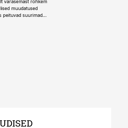
telt varasemast rohkem
llised muudatused
us peituvad suurimad
UDISED