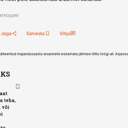
arkoppel
Jaga
Salvesta
Vihja
diteeritud majandusaasta aruannete esitamata jätmise tõttu löögi all. Asjaos
AKS
aat
a teha,
 või
ei
sta