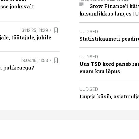
Grow Finance’i käi
sse jooksvalt
kasumlikkus langes | U
31.12.25, 11:29
UUDISED
le, töötajale, juhile
Statistikaameti peadir
UUDISED
18.04.16, 11:53
Uus TSD kord paneb ra
da puhkeaega?
enam kuu lõpus
UUDISED
Lugeja küsib, asjatund