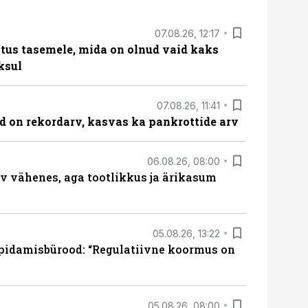
07.08.26, 12:17
tus tasemele, mida on olnud vaid kaks
ksul
07.08.26, 11:41
id on rekordarv, kasvas ka pankrottide arv
06.08.26, 08:00
rv vähenes, aga tootlikkus ja ärikasum
05.08.26, 13:22
pidamisbürood: “Regulatiivne koormus on
05.08.26, 08:00