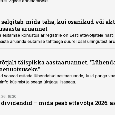
itusi vigade ennetamiseks.
elgitab: mida teha, kui osanikud või akt
usaasta aruannet
sitamise kohustus äriregistrile on Eesti ettevõtjatele hästi 
sta aruande esitamise tähtaega suurel osal ühingutest aru
võtjalt täispikka aastaaruannet. “Lühen
 laenuotsuseks“
ted saavad esitada lühendatud aastaaruande, kuid panga va
ainfo küsimist ja seega üksjagu lisaaega.
5.26, 16:30
a dividendid – mida peab ettevõtja 2026. 