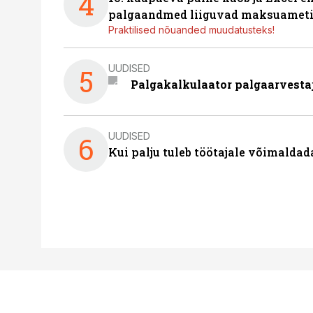
4
palgaandmed liiguvad maksuameti
Praktilised nõuanded muudatusteks!
UUDISED
5
Palgakalkulaator palgaarvestaja
UUDISED
6
Kui palju tuleb töötajale võimalda