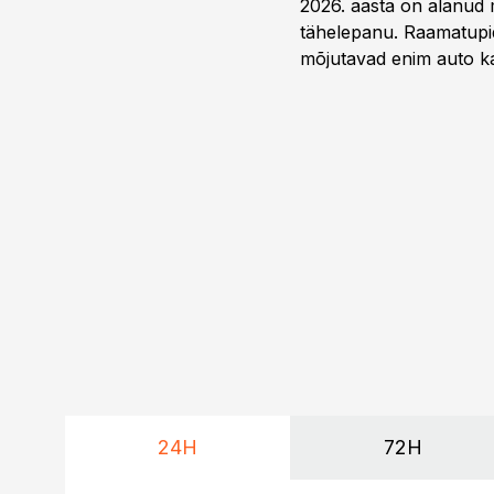
2026. aasta on alanud 
tähelepanu. Raamatupid
mõjutavad enim auto ka
riskikohad.
24H
72H