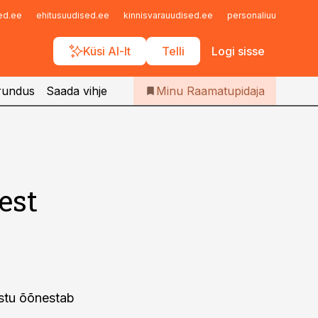
Iseteenindus
sed.ee
ehitusuudised.ee
kinnisvarauudised.ee
personaliuudised.ee
Telli Raamatupidaja
Küsi AI-lt
Telli
Logi sisse
rundus
Saada vihje
Minu Raamatupidaja
est
vastu õõnestab