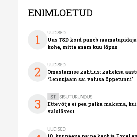
ENIMLOETUD
UUDISED
1
Uus TSD kord paneb raamatupidaj
kohe, mitte enam kuu lõpus
UUDISED
2
Omastamise kahtlus: kaheksa aastat 
“Lennujaam sai valusa õppetunni”
ST
SISUTURUNDUS
3
Ettevõtja ei pea palka maksma, kui
valulävest
UUDISED
10. kuupäeva paine kaob ja Excel en