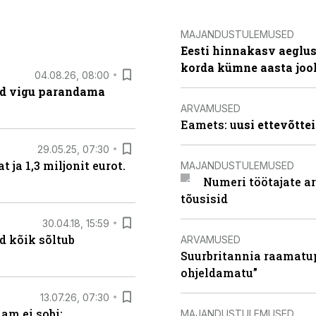
MAJANDUSTULEMUSED
Eesti hinnakasv aeglus
korda kümne aasta joo
04.08.26, 08:00
ad vigu parandama
ARVAMUSED
Eamets: u
usi ettevõtte
29.05.25, 07:30
ja 1,3 miljonit eurot.
MAJANDUSTULEMUSED
Numeri töötajate a
tõusisid
30.04.18, 15:59
d kõik sõltub
ARVAMUSED
Suurbritannia raamatu
ohjeldamatu”
13.07.26, 07:30
am ei sobi:
MAJANDUSTULEMUSED