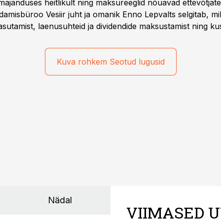
majanduses heitlikult ning maksureeglid nõuavad ettevõtja
amisbüroo Vesiir juht ja omanik Enno Lepvalts selgitab, mi
sutamist, laenusuhteid ja dividendide maksustamist ning k
Kuva rohkem Seotud lugusid
Nädal
VIIMASED U