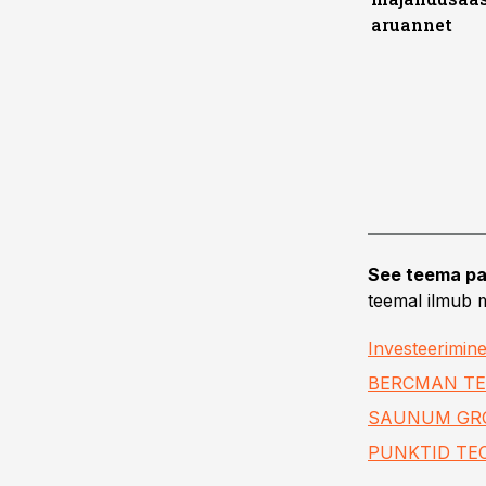
aruannet
See teema pa
teemal ilmub m
Investeerimin
BERCMAN TE
SAUNUM GR
PUNKTID TE