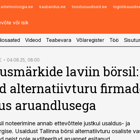
aritehnoloogia.ee
kaubandus.ee
toostusuudised.ee
logistikauudi
Infopank
Radar
iosaated
Videod
Teabevara
Võlaregister
Töö
Sisutu
E
04.08.25, 08:00
usmärkide laviin börsil:
d alternatiivturu firmad
us aruandlusega
il noteerimine annab ettevõttele justkui usaldus- ja
gise. Usaldust Tallinna börsi alternatiivturu osaliste 
d neist pole auditeeritud aruannet esitanud.