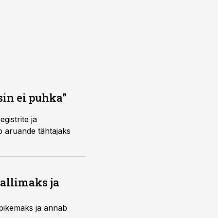
sin ei puhka”
gistrite ja
b aruande tähtajaks
kallimaks ja
i pikemaks ja annab