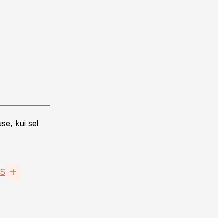
se, kui sel
AS