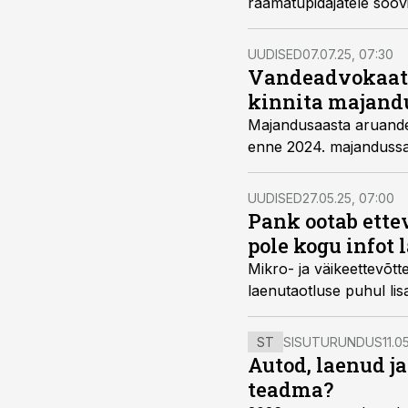
raamatupidajatele soov
UUDISED
07.07.25, 07:30
Vandeadvokaat s
kinnita majand
Majandusaasta aruande e
enne 2024. majandussaa
UUDISED
27.05.25, 07:00
Pank ootab ette
pole kogu infot
Mikro- ja väikeettevõt
laenutaotluse puhul lis
ST
SISUTURUNDUS
11.0
Autod, laenud j
teadma?