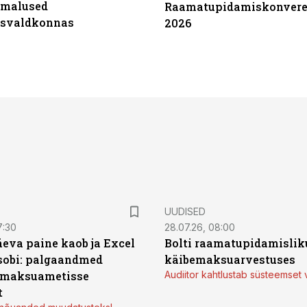
imalused
Raamatupidamiskonvere
tsvaldkonnas
2026
UUDISED
7:30
28.07.26, 08:00
äeva paine kaob ja Excel
Bolti raamatupidamisliku
sobi: palgaandmed
käibemaksuarvestuses
 maksuametisse
Audiitor kahtlustab süsteemset 
t