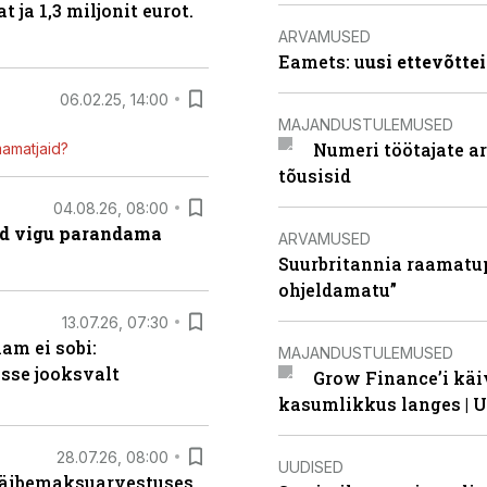
ja 1,3 miljonit eurot.
ARVAMUSED
Eamets: u
usi ettevõtte
06.02.25, 14:00
MAJANDUSTULEMUSED
Numeri töötajate a
mamatjaid?
tõusisid
04.08.26, 08:00
ad vigu parandama
ARVAMUSED
Suurbritannia raamatu
ohjeldamatu”
13.07.26, 07:30
am ei sobi:
MAJANDUSTULEMUSED
sse jooksvalt
Grow Finance’i käi
kasumlikkus langes | U
28.07.26, 08:00
UUDISED
 käibemaksuarvestuses