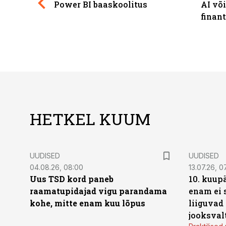
Power BI baaskoolitus
AI võ
finan
HETKEL KUUM
UUDISED
UUDISED
04.08.26, 08:00
13.07.26, 0
Uus TSD kord paneb
10. kuup
raamatupidajad vigu parandama
enam ei 
kohe, mitte enam kuu lõpus
liiguvad
jooksval