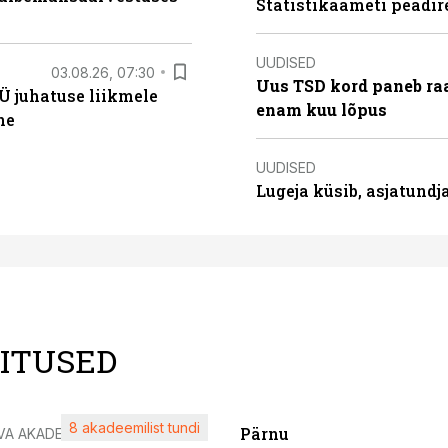
Statistikaameti peadir
UUDISED
03.08.26, 07:30
Uus TSD kord paneb ra
Ü juhatuse liikmele
enam kuu lõpus
ne
UUDISED
Lugeja küsib, asjatund
LITUSED
8 akadeemilist tundi
Pärnu
VA AKADEEMIA