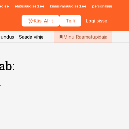
Iseteenindus
sed.ee
ehitusuudised.ee
kinnisvarauudised.ee
personaliuudised.ee
Telli Raamatupidaja
Küsi AI-lt
Telli
Logi sisse
rundus
Saada vihje
Minu Raamatupidaja
ab:
t