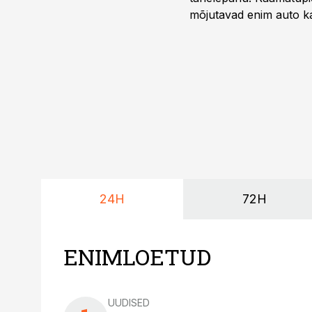
mõjutavad enim auto ka
riskikohad.
24H
72H
ENIMLOETUD
UUDISED