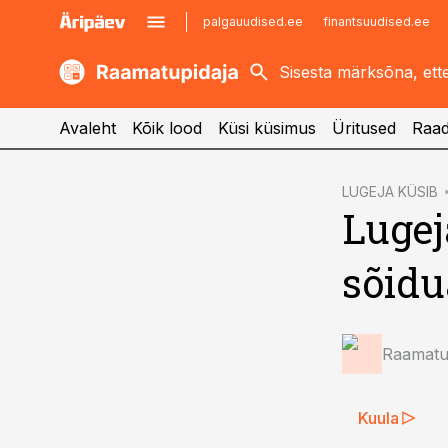
palgauudised.ee
finantsuudised.ee
kaubandus.ee
imelineajalugu.ee
kinnisvarauudised.ee
imelineteadus.ee
Avaleht
Kõik lood
Küsi küsimus
Üritused
Raad
cebook
LUGEJA KÜSIB
Lugej
Twitter)
kedIn
sõidu
ail
k
Raamatup
Kuula