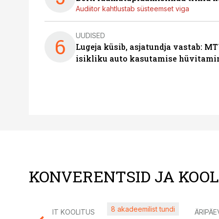
Audiitor kahtlustab süsteemset viga
UUDISED
6
Lugeja küsib, asjatundja vastab: MT
isikliku auto kasutamise hüvitami
KONVERENTSID JA KOO
8 akadeemilist tundi
IT KOOLITUS
ÄRIPÄE