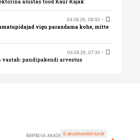
ektorina alustas tööd Kaur Kajak
04.08.26, 08:00
amatupidajad vigu parandama kohe, mitte
04.08.26, 07:30
ja vastab: pandipakendi arvestus
8 akadeemilist tundi
Kasuta ä
ÄRIPÄEVA AKADEEMIA