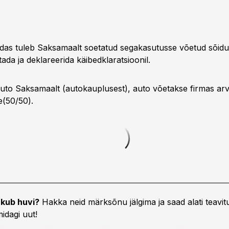
idas tuleb Saksamaalt soetatud segakasutusse võetud sõidu
da ja deklareerida käibedklaratsioonil.
auto Saksamaalt (autokauplusest), auto võetakse firmas arv
(50/50).
kub huvi?
Hakka neid märksõnu jälgima ja saad alati teavitu
idagi uut!