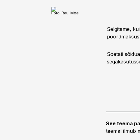
Foto:
Raul Mee
Selgitame, ku
pöördmaksusta
Soetati sõidu
segakasutusse
See teema pa
teemal ilmub m