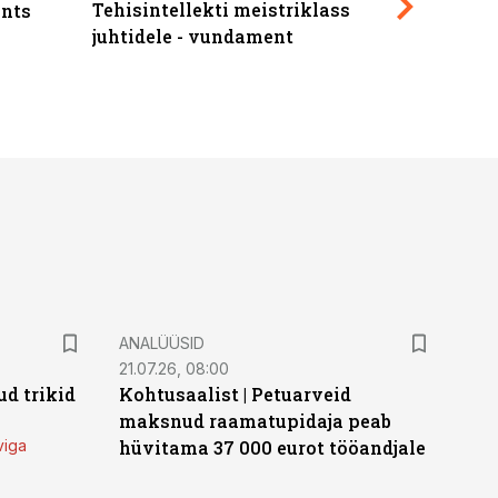
Tehisintellekti meistriklass
nts
maksuva
juhtidele - vundament
ANALÜÜSID
21.07.26, 08:00
d trikid
Kohtusaalist
|
Petuarveid
maksnud raamatupidaja peab
viga
hüvitama 37 000 eurot tööandjale