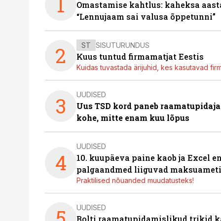
1
Omastamise kahtlus: kaheksa aastat 
“Lennujaam sai valusa õppetunni”
ST
SISUTURUNDUS
2
Kuus tuntud firmamatjat Eestis
Kuidas tuvastada ärijuhid, kes kasutavad fir
UUDISED
3
Uus TSD kord paneb raamatupidaj
kohe, mitte enam kuu lõpus
UUDISED
4
10. kuupäeva paine kaob ja Excel en
palgaandmed liiguvad maksuameti
Praktilised nõuanded muudatusteks!
UUDISED
5
Bolti raamatupidamislikud trikid