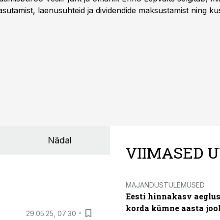
sutamist, laenusuhteid ja dividendide maksustamist ning k
Nädal
VIIMASED U
MAJANDUSTULEMUSED
Eesti hinnakasv aeglus
korda kümne aasta joo
29.05.25, 07:30