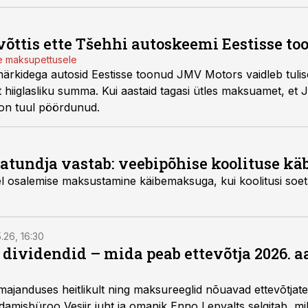
0
ttis ette Tšehhi autoskeemi Eestisse to
ide maksupettusele
ärkidega autosid Eestisse toonud JMV Motors vaidleb tulis
lt hiiglasliku summa. Kui aastaid tagasi ütles maksuamet, et J
 on tuul pöördunud.
sjatundja vastab: veebipõhise koolituse k
osalemise maksustamine käibemaksuga, kui koolitusi soetatakse Euroop
5.26, 16:30
a dividendid – mida peab ettevõtja 2026. 
majanduses heitlikult ning maksureeglid nõuavad ettevõtja
amisbüroo Vesiir juht ja omanik Enno Lepvalts selgitab, mi