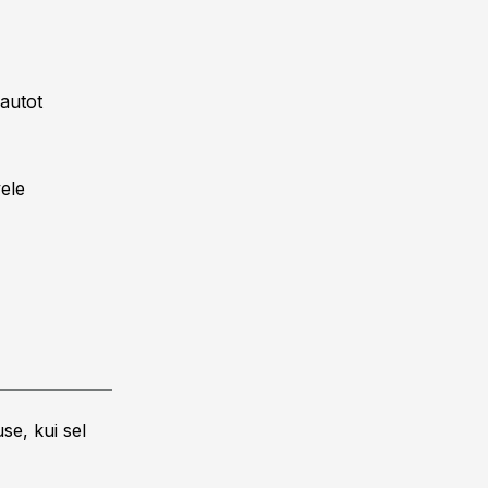
autot
ele
se, kui sel