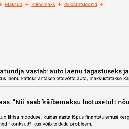
Maksud
Käibemaks
deklaratsioonid
sjatundja vastab: auto laenu tagastuseks 
Selgitame, kas tehing, kus laenu katteks antakse ettevõ
as. “Nii saab käibemaksu lootusetult nõu
 lihtsa mooduse, kuidas aasta lõpus finantstulemusi kerg
ed “konksud”, kus võib tekkida probleem.