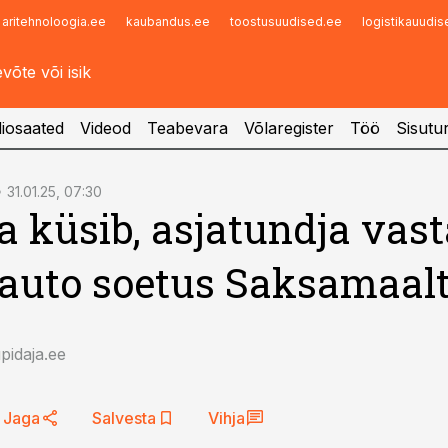
aritehnoloogia.ee
kaubandus.ee
toostusuudised.ee
logistikauudi
Infopank
Radar
iosaated
Videod
Teabevara
Võlaregister
Töö
Sisutu
31.01.25, 07:30
a küsib, asjatundja vast
auto soetus Saksamaal
idaja.ee
Jaga
Salvesta
Vihja