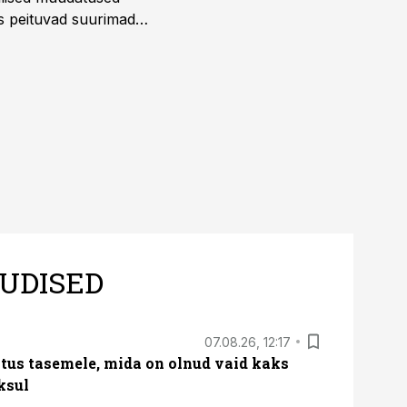
us peituvad suurimad
UDISED
07.08.26, 12:17
tus tasemele, mida on olnud vaid kaks
ksul