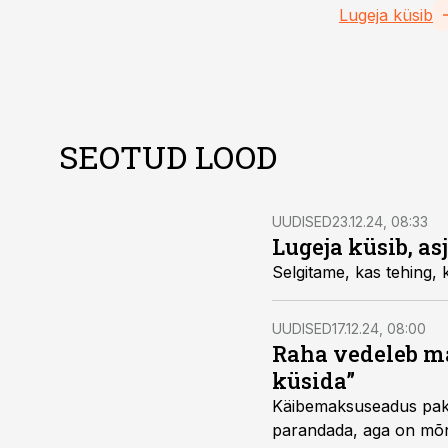
Lugeja küsib
SEOTUD LOOD
UUDISED
23.12.24, 08:33
Lugeja küsib, a
UUDISED
17.12.24, 08:00
Raha vedeleb ma
küsida”
Käibemaksuseadus pakub
parandada, aga on mõn