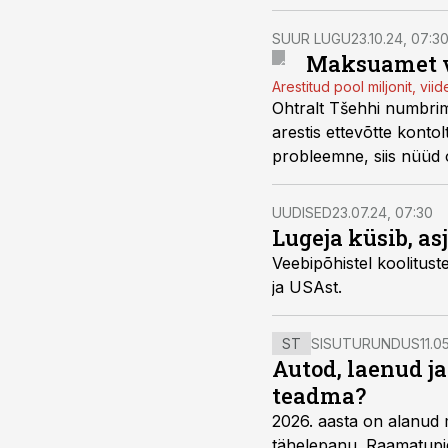
SUUR LUGU
23.10.24, 07:3
Maksuamet võ
Arestitud pool miljonit, vi
Ohtralt Tšehhi numbrim
arestis ettevõtte konto
probleemne, siis nüüd
UUDISED
23.07.24, 07:30
Lugeja küsib, a
Veebipõhistel koolitustel 
ja USAst.
ST
SISUTURUNDUS
11.0
Autod, laenud j
teadma?
2026. aasta on alanud 
tähelepanu. Raamatupid