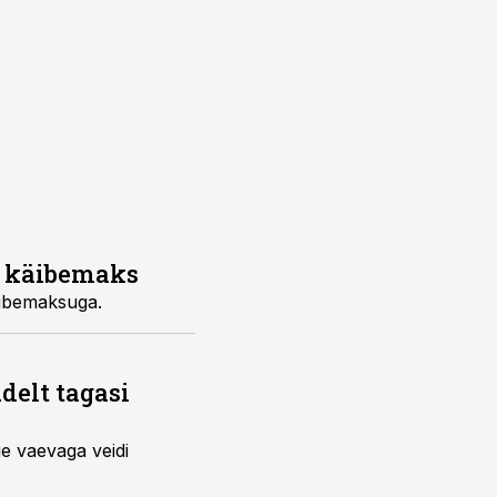
ja käibemaks
tte auto, maksustatakse käibemaksuga.
delt tagasi
e vaevaga veidi