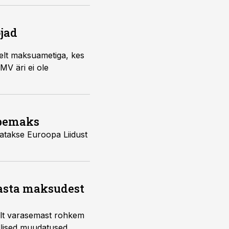
ojad
elt maksuametiga, kes
MV äri ei ole
äbemaks
a Liidust
aasta maksudest
telt varasemast rohkem
llised muudatused