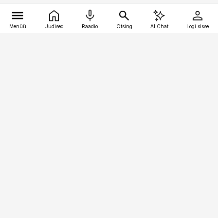
Menüü
Uudised
Raadio
Otsing
AI Chat
Logi sisse
Vana-Lõuna 39/1, 19094 Tallinn
(+372) 667 0111
raamatupidaja@raamatupidaja.ee
Telli
Reklaam
Firmast
Sisu kasutamisõigused
Ajakirjaniku
eetikakoodeks
Üldtingimused
Privaatsustingimused
Küpsiste poliitika
KKK
Eesti Meediaettevõtete
Eelistuste haldamine