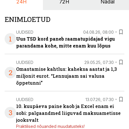
24H
72H
Nädal
ENIMLOETUD
UUDISED
04.08.26, 08:00
1
Uus TSD kord paneb raamatupidajad vigu
parandama kohe, mitte enam kuu lõpus
UUDISED
29.05.25, 07:30
Omastamise kahtlus: kaheksa aastat ja 1,3
2
miljonit eurot. “Lennujaam sai valusa
õppetunni”
UUDISED
13.07.26, 07:30
10. kuupäeva paine kaob ja Excel enam ei
3
sobi: palgaandmed liiguvad maksuametisse
jooksvalt
Praktilised nõuanded muudatusteks!