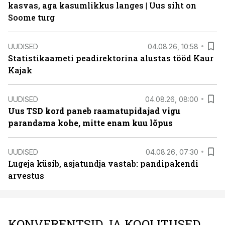
kasvas, aga kasumlikkus langes | Uus siht on
Soome turg
UUDISED
04.08.26, 10:58
Statistikaameti peadirektorina alustas tööd Kaur
Kajak
UUDISED
04.08.26, 08:00
Uus TSD kord paneb raamatupidajad vigu
parandama kohe, mitte enam kuu lõpus
UUDISED
04.08.26, 07:30
Lugeja küsib, asjatundja vastab: pandipakendi
arvestus
KONVERENTSID JA KOOLITUSED