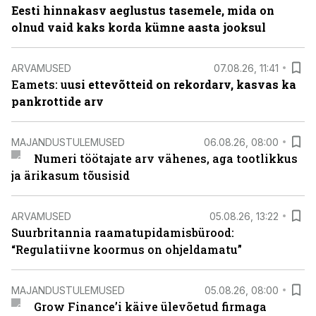
Eesti hinnakasv aeglustus tasemele, mida on
olnud vaid kaks korda kümne aasta jooksul
ARVAMUSED
07.08.26, 11:41
Eamets: u
usi ettevõtteid on rekordarv, kasvas ka
pankrottide arv
MAJANDUSTULEMUSED
06.08.26, 08:00
Numeri töötajate arv vähenes, aga tootlikkus
ja ärikasum tõusisid
ARVAMUSED
05.08.26, 13:22
Suurbritannia raamatupidamisbürood:
“Regulatiivne koormus on ohjeldamatu”
MAJANDUSTULEMUSED
05.08.26, 08:00
Grow Finance’i käive ülevõetud firmaga