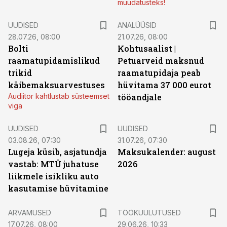
muudatusteks!
UUDISED
ANALÜÜSID
28.07.26, 08:00
21.07.26, 08:00
Bolti
Kohtusaalist
|
raamatupidamislikud
Petuarveid maksnud
trikid
raamatupidaja peab
käibemaksuarvestuses
hüvitama 37 000 eurot
Audiitor kahtlustab süsteemset
tööandjale
viga
UUDISED
UUDISED
03.08.26, 07:30
31.07.26, 07:30
Lugeja küsib, asjatundja
Maksukalender: august
vastab: MTÜ juhatuse
2026
liikmele isikliku auto
kasutamise hüvitamine
ST
ARVAMUSED
TÖÖKUULUTUSED
17.07.26, 08:00
29.06.26, 10:33