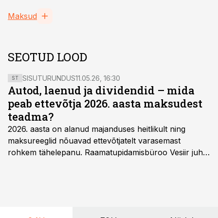
Maksud
SEOTUD LOOD
SISUTURUNDUS
11.05.26, 16:30
ST
Autod, laenud ja dividendid – mida
peab ettevõtja 2026. aasta maksudest
teadma?
2026. aasta on alanud majanduses heitlikult ning
maksureeglid nõuavad ettevõtjatelt varasemast
rohkem tähelepanu. Raamatupidamisbüroo Vesiir juht
ja omanik Enno Lepvalts selgitab, millised muudatused
mõjutavad enim auto kasutamist, laenusuhteid ja
dividendide maksustamist ning kus peituvad suurimad
riskikohad.