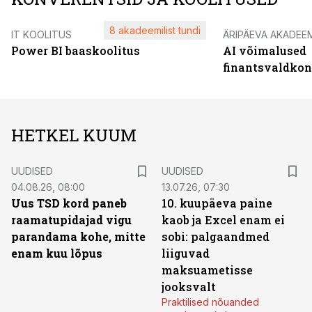
8 akadeemilist tundi
IT KOOLITUS
ÄRIPÄEVA AKADEE
Power BI baaskoolitus
AI võimalused
finantsvaldko
HETKEL KUUM
UUDISED
UUDISED
04.08.26, 08:00
13.07.26, 07:30
Uus TSD kord paneb
10. kuupäeva paine
raamatupidajad vigu
kaob ja Excel enam ei
parandama kohe, mitte
sobi: palgaandmed
enam kuu lõpus
liiguvad
maksuametisse
jooksvalt
Praktilised nõuanded