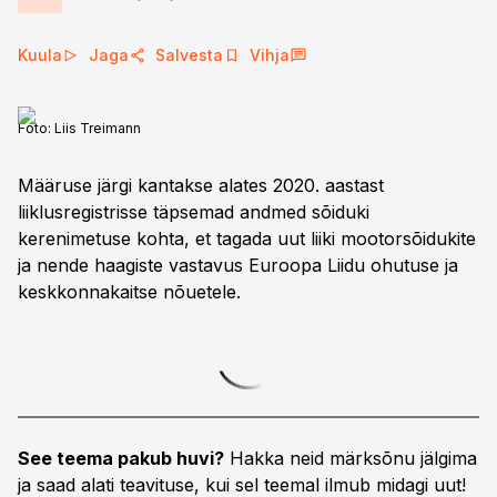
Kuula
Jaga
Salvesta
Vihja
Foto:
Liis Treimann
Määruse järgi kantakse alates 2020. aastast
liiklusregistrisse täpsemad andmed sõiduki
kerenimetuse kohta, et tagada uut liiki mootorsõidukite
ja nende haagiste vastavus Euroopa Liidu ohutuse ja
keskkonnakaitse nõuetele.
See teema pakub huvi?
Hakka neid märksõnu jälgima
ja saad alati teavituse, kui sel teemal ilmub midagi uut!