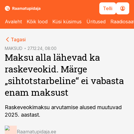
Telli
Avaleht
Kõik lood
Küsi küsimus
Üritused
Raadiosaa
cebook
Tagasi
Twitter)
MAKSUD
27.12.24, 08:00
Maksu alla lähevad ka
kedIn
raskeveokid. Märge
ail
„sihtotstarbeline“ ei vabasta
k
enam maksust
Raskeveokimaksu arvutamise alused muutuvad
2025. aastast.
Raamatupidaja.ee