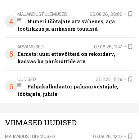
MAJANDUSTULEMUSED
06.08.26, 08:00
4
Numeri töötajate arv vähenes, aga
tootlikkus ja ärikasum tõusisid
ARVAMUSED
07.08.26, 11:41
5
Eamets: u
usi ettevõtteid on rekordarv,
kasvas ka pankrottide arv
UUDISED
31.12.25, 11:29
6
Palgakalkulaator palgaarvestajale,
töötajale, juhile
VIIMASED UUDISED
MAJANDUSTULEMUSED
07.08.26, 12:17