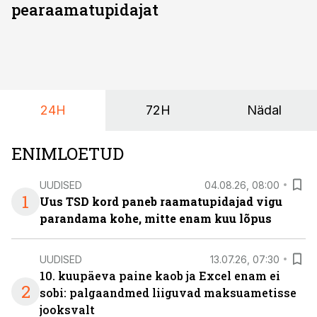
pearaamatupidajat
24H
72H
Nädal
ENIMLOETUD
UUDISED
04.08.26, 08:00
1
Uus TSD kord paneb raamatupidajad vigu
parandama kohe, mitte enam kuu lõpus
UUDISED
13.07.26, 07:30
10. kuupäeva paine kaob ja Excel enam ei
2
sobi: palgaandmed liiguvad maksuametisse
jooksvalt