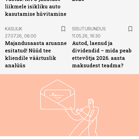
liikmele isikliku auto
kasutamise hüvitamine
ST
KASULIK
SISUTURUNDUS
27.07.26, 08:00
11.05.26, 16:30
Majandusaasta aruanne
Autod, laenud ja
esitatud! Nüüd tee
dividendid – mida peab
kliendile väärtuslik
ettevõtja 2026. aasta
analüüs
maksudest teadma?