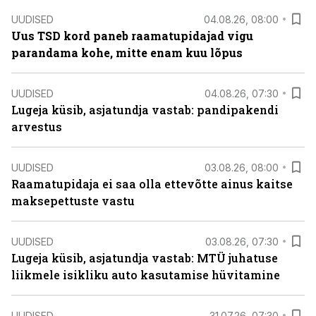
UUDISED
04.08.26, 08:00
Uus TSD kord paneb raamatupidajad vigu
parandama kohe, mitte enam kuu lõpus
UUDISED
04.08.26, 07:30
Lugeja küsib, asjatundja vastab: pandipakendi
arvestus
UUDISED
03.08.26, 08:00
Raamatupidaja ei saa olla ettevõtte ainus kaitse
maksepettuste vastu
UUDISED
03.08.26, 07:30
Lugeja küsib, asjatundja vastab: MTÜ juhatuse
liikmele isikliku auto kasutamise hüvitamine
UUDISED
31.07.26, 07:30