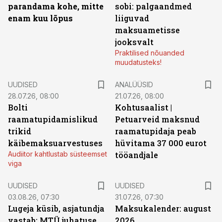
parandama kohe, mitte
sobi: palgaandmed
enam kuu lõpus
liiguvad
maksuametisse
jooksvalt
Praktilised nõuanded
muudatusteks!
UUDISED
ANALÜÜSID
28.07.26, 08:00
21.07.26, 08:00
Bolti
Kohtusaalist
|
raamatupidamislikud
Petuarveid maksnud
trikid
raamatupidaja peab
käibemaksuarvestuses
hüvitama 37 000 eurot
Audiitor kahtlustab süsteemset
tööandjale
viga
UUDISED
UUDISED
03.08.26, 07:30
31.07.26, 07:30
Lugeja küsib, asjatundja
Maksukalender: august
vastab: MTÜ juhatuse
2026