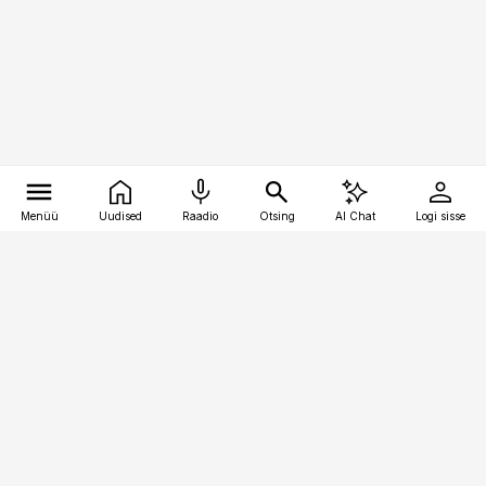
Menüü
Uudised
Raadio
Otsing
AI Chat
Logi sisse
Vana-Lõuna 39/1, 19094 Tallinn
(+372) 667 0111
raamatupidaja@raamatupidaja.ee
Telli
Reklaam
Firmast