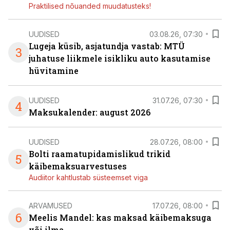
Praktilised nõuanded muudatusteks!
UUDISED
03.08.26, 07:30
Lugeja küsib, asjatundja vastab: MTÜ
3
juhatuse liikmele isikliku auto kasutamise
hüvitamine
UUDISED
31.07.26, 07:30
4
Maksukalender: august 2026
UUDISED
28.07.26, 08:00
Bolti raamatupidamislikud trikid
5
käibemaksuarvestuses
Audiitor kahtlustab süsteemset viga
ARVAMUSED
17.07.26, 08:00
6
Meelis Mandel: kas maksad käibemaksuga
või ilma