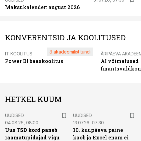
Maksukalender: august 2026
KONVERENTSID JA KOOLITUSED
8 akadeemilist tundi
IT KOOLITUS
ÄRIPÄEVA AKADEE
Power BI baaskoolitus
AI võimalused
finantsvaldko
HETKEL KUUM
UUDISED
UUDISED
04.08.26, 08:00
13.07.26, 07:30
Uus TSD kord paneb
10. kuupäeva paine
raamatupidajad vigu
kaob ja Excel enam ei