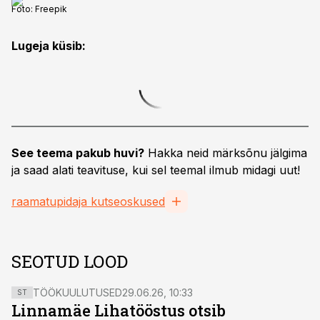
Foto:
Freepik
Lugeja küsib:
See teema pakub huvi?
Hakka neid märksõnu jälgima
ja saad alati teavituse, kui sel teemal ilmub midagi uut!
raamatupidaja kutseoskused
SEOTUD LOOD
TÖÖKUULUTUSED
29.06.26, 10:33
ST
Linnamäe Lihatööstus otsib