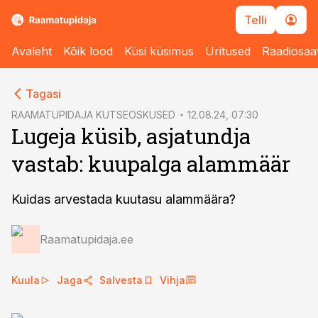
Telli
Avaleht
Kõik lood
Küsi küsimus
Üritused
Raadiosaa
cebook
Tagasi
Twitter)
RAAMATUPIDAJA KUTSEOSKUSED
12.08.24, 07:30
Lugeja küsib, asjatundja
kedIn
vastab: kuupalga alammäär
ail
k
Kuidas arvestada kuutasu alammäära?
Raamatupidaja.ee
Kuula
Jaga
Salvesta
Vihja