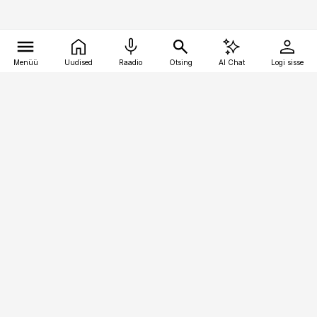
Menüü
Uudised
Raadio
Otsing
AI Chat
Logi sisse
Vana-Lõuna 39/1, 19094 Tallinn
(+372) 667 0111
raamatupidaja@raamatupidaja.ee
Telli
Reklaam
Firmast
Sisu kasutamisõigused
Ajakirjaniku
eetikakoodeks
Üldtingimused
Privaatsustingimused
Küpsiste poliitika
KKK