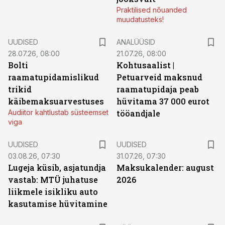
Praktilised nõuanded
muudatusteks!
UUDISED
ANALÜÜSID
28.07.26, 08:00
21.07.26, 08:00
Bolti
Kohtusaalist
|
raamatupidamislikud
Petuarveid maksnud
trikid
raamatupidaja peab
käibemaksuarvestuses
hüvitama 37 000 eurot
Audiitor kahtlustab süsteemset
tööandjale
viga
UUDISED
UUDISED
03.08.26, 07:30
31.07.26, 07:30
Lugeja küsib, asjatundja
Maksukalender: august
vastab: MTÜ juhatuse
2026
liikmele isikliku auto
kasutamise hüvitamine
ST