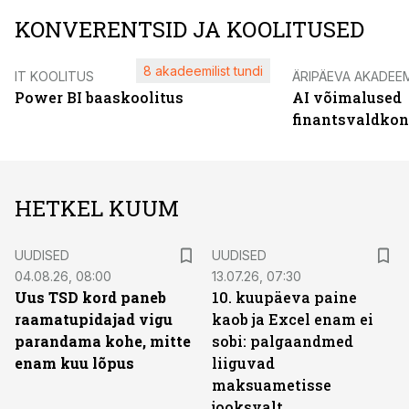
KONVERENTSID JA KOOLITUSED
8 akadeemilist tundi
IT KOOLITUS
ÄRIPÄEVA AKADEE
Power BI baaskoolitus
AI võimalused
finantsvaldko
HETKEL KUUM
UUDISED
UUDISED
04.08.26, 08:00
13.07.26, 07:30
Uus TSD kord paneb
10. kuupäeva paine
raamatupidajad vigu
kaob ja Excel enam ei
parandama kohe, mitte
sobi: palgaandmed
enam kuu lõpus
liiguvad
maksuametisse
jooksvalt