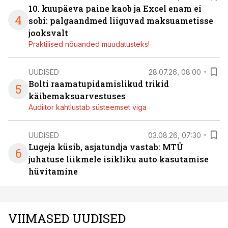
10. kuupäeva paine kaob ja Excel enam ei
4
sobi: palgaandmed liiguvad maksuametisse
jooksvalt
Praktilised nõuanded muudatusteks!
UUDISED
28.07.26, 08:00
Bolti raamatupidamislikud trikid
5
käibemaksuarvestuses
Audiitor kahtlustab süsteemset viga
UUDISED
03.08.26, 07:30
Lugeja küsib, asjatundja vastab: MTÜ
6
juhatuse liikmele isikliku auto kasutamise
hüvitamine
VIIMASED UUDISED