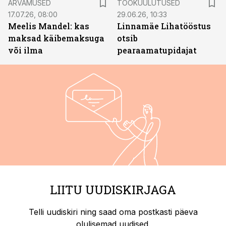
ARVAMUSED
TÖÖKUULUTUSED
17.07.26, 08:00
29.06.26, 10:33
Meelis Mandel: kas
Linnamäe Lihatööstus
maksad käibemaksuga
otsib
või ilma
pearaamatupidajat
LIITU UUDISKIRJAGA
Telli uudiskiri ning saad oma postkasti päeva
olulisemad uudised.