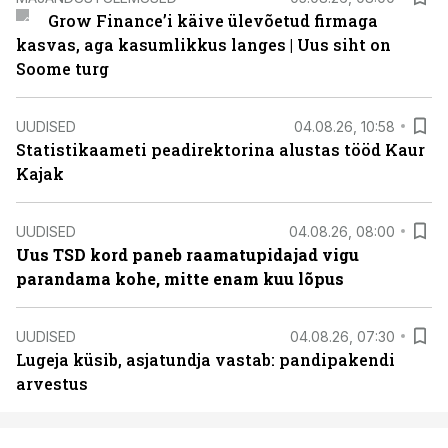
Grow Finance’i käive ülevõetud firmaga
kasvas, aga kasumlikkus langes | Uus siht on
Soome turg
UUDISED
04.08.26, 10:58
Statistikaameti peadirektorina alustas tööd Kaur
Kajak
UUDISED
04.08.26, 08:00
Uus TSD kord paneb raamatupidajad vigu
parandama kohe, mitte enam kuu lõpus
UUDISED
04.08.26, 07:30
Lugeja küsib, asjatundja vastab: pandipakendi
arvestus