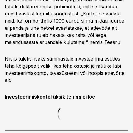
tulude deklareerimise põhimõtteid, millele lisandub
uuest aastast ka mitu soodustust. „Kurb on vaadata
neid, kel on portfellis 1000 eurot, sinna midagi juurde
ei panda ja ühe hetkel avastatakse, et ettevõtte alt
investeerijana tuleb hakata kas raha või aega
majandusaasta aruandele kulutama,“ nentis Teearu.
Niisiis tuleks lisaks sammastele investeerima asudes
teha kõigepealt valik, kas teha ostusid ja müüke läbi
investeerimiskonto, tavasüsteemi või hoopis ettevõtte
alt.
Investeerimiskontol üksik tehing ei loe