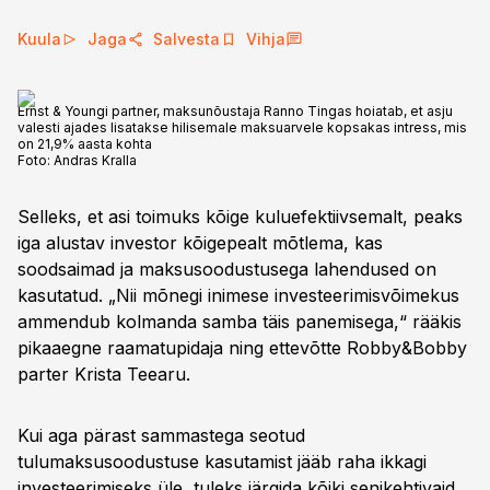
Kuula
Jaga
Salvesta
Vihja
Ernst & Youngi partner, maksunõustaja Ranno Tingas hoiatab, et asju
valesti ajades lisatakse hilisemale maksuarvele kopsakas intress, mis
on 21,9% aasta kohta
Foto:
Andras Kralla
Selleks, et asi toimuks kõige kuluefektiivsemalt, peaks
iga alustav investor kõigepealt mõtlema, kas
soodsaimad ja maksusoodustusega lahendused on
kasutatud. „Nii mõnegi inimese investeerimisvõimekus
ammendub kolmanda samba täis panemisega,“ rääkis
pikaaegne raamatupidaja ning ettevõtte Robby&Bobby
parter Krista Teearu.
Kui aga pärast sammastega seotud
tulumaksusoodustuse kasutamist jääb raha ikkagi
investeerimiseks üle, tuleks järgida kõiki senikehtivaid