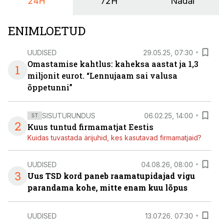
24H
72H
Nädal
ENIMLOETUD
UUDISED
29.05.25, 07:30
Omastamise kahtlus: kaheksa aastat ja 1,3
1
miljonit eurot. “Lennujaam sai valusa
õppetunni”
SISUTURUNDUS
06.02.25, 14:00
ST
2
Kuus tuntud firmamatjat Eestis
Kuidas tuvastada ärijuhid, kes kasutavad firmamatjaid?
UUDISED
04.08.26, 08:00
3
Uus TSD kord paneb raamatupidajad vigu
parandama kohe, mitte enam kuu lõpus
UUDISED
13.07.26, 07:30