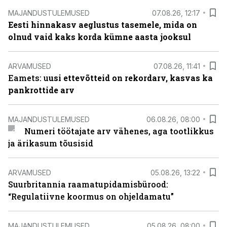
MAJANDUSTULEMUSED
07.08.26, 12:17
Eesti hinnakasv aeglustus tasemele, mida on
olnud vaid kaks korda kümne aasta jooksul
ARVAMUSED
07.08.26, 11:41
Eamets: u
usi ettevõtteid on rekordarv, kasvas ka
pankrottide arv
MAJANDUSTULEMUSED
06.08.26, 08:00
Numeri töötajate arv vähenes, aga tootlikkus
ja ärikasum tõusisid
ARVAMUSED
05.08.26, 13:22
Suurbritannia raamatupidamisbürood:
“Regulatiivne koormus on ohjeldamatu”
MAJANDUSTULEMUSED
05.08.26, 08:00