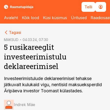
Telli
Avaleht
Kõik lood
Küsi küsimus
Üritused
Raadiosaa
cebook
Tagasi
Twitter)
MAKSUD
04.03.24, 07:30
5 rusikareeglit
kedIn
investeerimistulu
ail
deklareerimisel
k
Investeerimistulude deklareerimisel tehakse
jätkuvalt kulukaid vigu, nentisid maksueksperdid
Äripäeva investor Toomast külastades.
Indrek Mäe