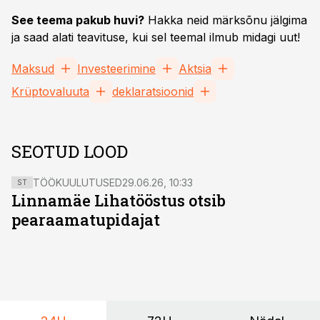
See teema pakub huvi?
Hakka neid märksõnu jälgima
ja saad alati teavituse, kui sel teemal ilmub midagi uut!
Maksud
Investeerimine
Aktsia
Krüptovaluuta
deklaratsioonid
SEOTUD LOOD
TÖÖKUULUTUSED
29.06.26, 10:33
ST
Linnamäe Lihatööstus otsib
pearaamatupidajat