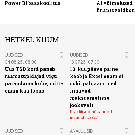
Power BI baaskoolitus
AI võimalused
finantsvaldko
HETKEL KUUM
UUDISED
UUDISED
04.08.26, 08:00
13.07.26, 07:30
Uus TSD kord paneb
10. kuupäeva paine
raamatupidajad vigu
kaob ja Excel enam ei
parandama kohe, mitte
sobi: palgaandmed
enam kuu lõpus
liiguvad
maksuametisse
jooksvalt
Praktilised nõuanded
muudatusteks!
UUDISED
ANALÜÜSID