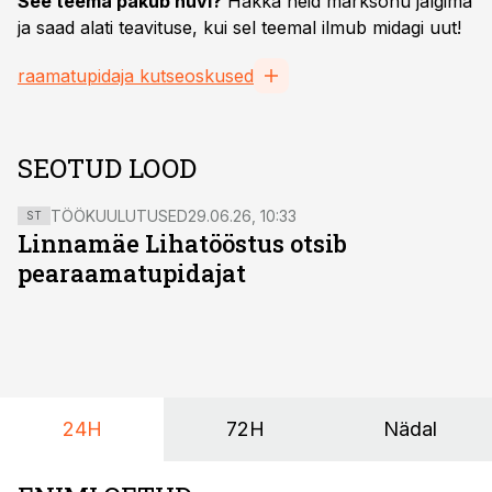
See teema pakub huvi?
Hakka neid märksõnu jälgima
ja saad alati teavituse, kui sel teemal ilmub midagi uut!
raamatupidaja kutseoskused
SEOTUD LOOD
TÖÖKUULUTUSED
29.06.26, 10:33
ST
Linnamäe Lihatööstus otsib
pearaamatupidajat
24H
72H
Nädal