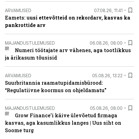
ARVAMUSED
07.08.26, 11:41
Eamets: u
usi ettevõtteid on rekordarv, kasvas ka
pankrottide arv
MAJANDUSTULEMUSED
06.08.26, 08:00
Numeri töötajate arv vähenes, aga tootlikkus
ja ärikasum tõusisid
ARVAMUSED
05.08.26, 13:22
Suurbritannia raamatupidamisbürood:
“Regulatiivne koormus on ohjeldamatu”
MAJANDUSTULEMUSED
05.08.26, 08:00
Grow Finance’i käive ülevõetud firmaga
kasvas, aga kasumlikkus langes | Uus siht on
Soome turg