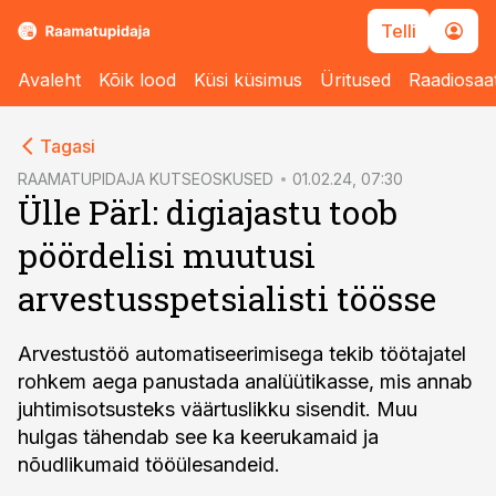
Telli
Avaleht
Kõik lood
Küsi küsimus
Üritused
Raadiosaa
cebook
Tagasi
Twitter)
RAAMATUPIDAJA KUTSEOSKUSED
01.02.24, 07:30
Ülle Pärl: digiajastu toob
kedIn
pöördelisi muutusi
ail
arvestusspetsialisti töösse
k
Arvestustöö automatiseerimisega tekib töötajatel
rohkem aega panustada analüütikasse, mis annab
juhtimisotsusteks väärtuslikku sisendit. Muu
hulgas tähendab see ka keerukamaid ja
nõudlikumaid tööülesandeid.