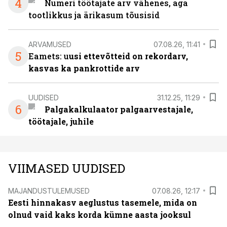
4
Numeri töötajate arv vähenes, aga
tootlikkus ja ärikasum tõusisid
ARVAMUSED
07.08.26, 11:41
5
Eamets: u
usi ettevõtteid on rekordarv,
kasvas ka pankrottide arv
UUDISED
31.12.25, 11:29
6
Palgakalkulaator palgaarvestajale,
töötajale, juhile
VIIMASED UUDISED
MAJANDUSTULEMUSED
07.08.26, 12:17
Eesti hinnakasv aeglustus tasemele, mida on
olnud vaid kaks korda kümne aasta jooksul