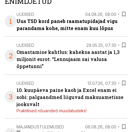
ENIMLOETUD
UUDISED
04.08.26, 08:00
1
Uus TSD kord paneb raamatupidajad vigu
parandama kohe, mitte enam kuu lõpus
UUDISED
29.05.25, 07:30
Omastamise kahtlus: kaheksa aastat ja 1,3
2
miljonit eurot. “Lennujaam sai valusa
õppetunni”
UUDISED
13.07.26, 07:30
10. kuupäeva paine kaob ja Excel enam ei
3
sobi: palgaandmed liiguvad maksuametisse
jooksvalt
Praktilised nõuanded muudatusteks!
MAJANDUSTULEMUSED
06.08.26, 08:00