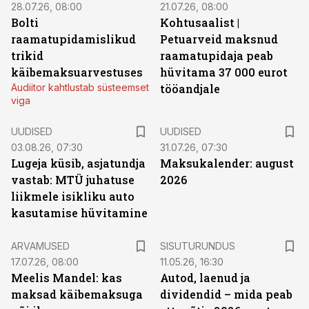
28.07.26, 08:00
21.07.26, 08:00
Bolti
Kohtusaalist
|
raamatupidamislikud
Petuarveid maksnud
trikid
raamatupidaja peab
käibemaksuarvestuses
hüvitama 37 000 eurot
Audiitor kahtlustab süsteemset
tööandjale
viga
UUDISED
UUDISED
03.08.26, 07:30
31.07.26, 07:30
Lugeja küsib, asjatundja
Maksukalender: august
vastab: MTÜ juhatuse
2026
liikmele isikliku auto
kasutamise hüvitamine
ST
ARVAMUSED
SISUTURUNDUS
17.07.26, 08:00
11.05.26, 16:30
Meelis Mandel: kas
Autod, laenud ja
maksad käibemaksuga
dividendid – mida peab