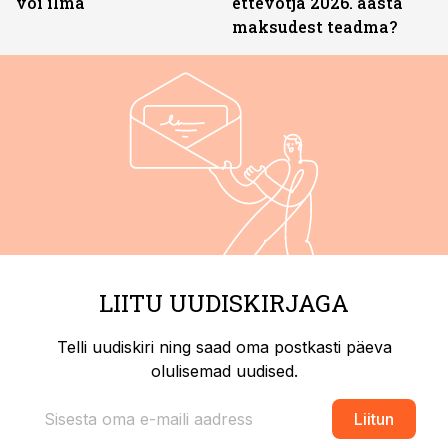
või ilma
ettevõtja 2026. aasta
maksudest teadma?
LIITU UUDISKIRJAGA
Telli uudiskiri ning saad oma postkasti päeva
olulisemad uudised.
Liitun