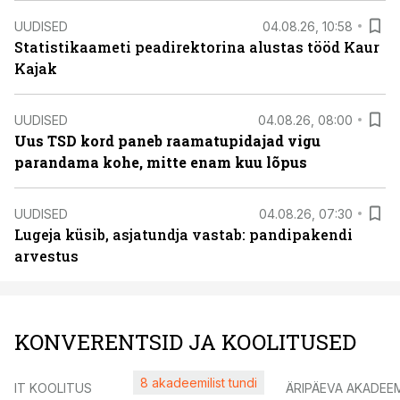
UUDISED
04.08.26, 10:58
Statistikaameti peadirektorina alustas tööd Kaur
Kajak
UUDISED
04.08.26, 08:00
Uus TSD kord paneb raamatupidajad vigu
parandama kohe, mitte enam kuu lõpus
UUDISED
04.08.26, 07:30
Lugeja küsib, asjatundja vastab: pandipakendi
arvestus
KONVERENTSID JA KOOLITUSED
8 akadeemilist tundi
IT KOOLITUS
ÄRIPÄEVA AKADEE