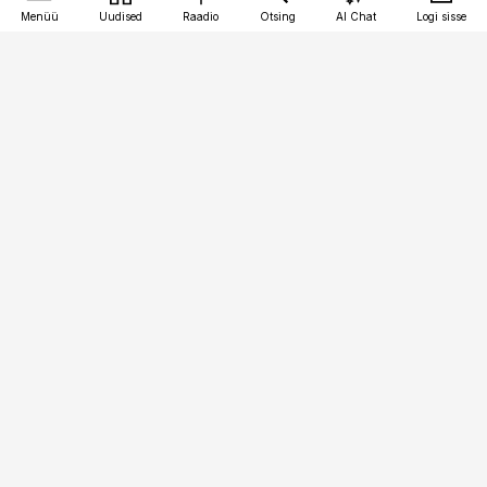
Menüü
Uudised
Raadio
Otsing
AI Chat
Logi sisse
Vana-Lõuna 39/1, 19094 Tallinn
(+372) 667 0111
raamatupidaja@raamatupidaja.ee
Telli
Reklaam
Firmast
Sisu kasutamisõigused
Ajakirjaniku
eetikakoodeks
Üldtingimused
Privaatsustingimused
Küpsiste poliitika
KKK
Eesti Meediaettevõtete
Eelistuste haldamine
Liit