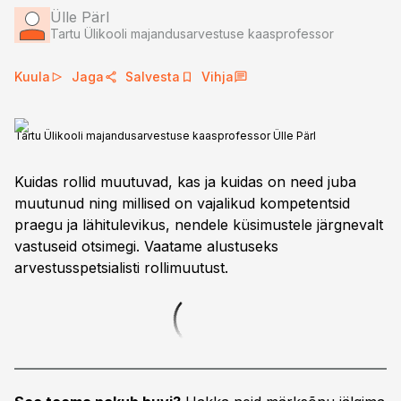
Ülle Pärl
Tartu Ülikooli majandusarvestuse kaasprofessor
Kuula
Jaga
Salvesta
Vihja
Tartu Ülikooli majandusarvestuse kaasprofessor Ülle Pärl
Kuidas rollid muutuvad, kas ja kuidas on need juba
muutunud ning millised on vajalikud kompetentsid
praegu ja lähitulevikus, nendele küsimustele järgnevalt
vastuseid otsimegi. Vaatame alustuseks
arvestusspetsialisti rollimuutust.