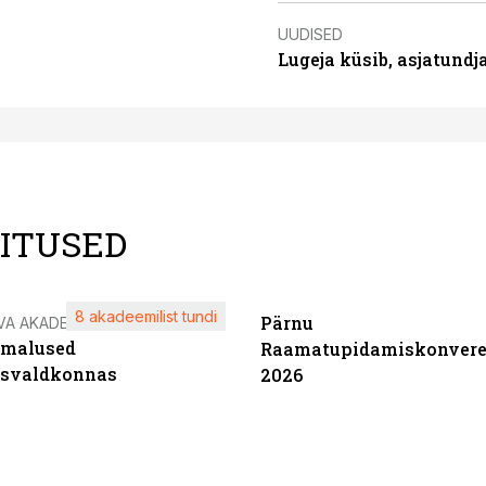
UUDISED
Lugeja küsib, asjatund
LITUSED
8 akadeemilist tundi
Pärnu
VA AKADEEMIA
imalused
Raamatupidamiskonvere
tsvaldkonnas
2026