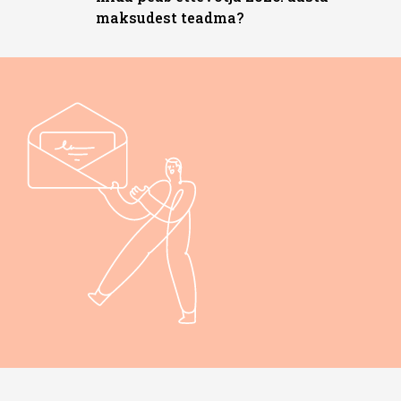
maksudest teadma?