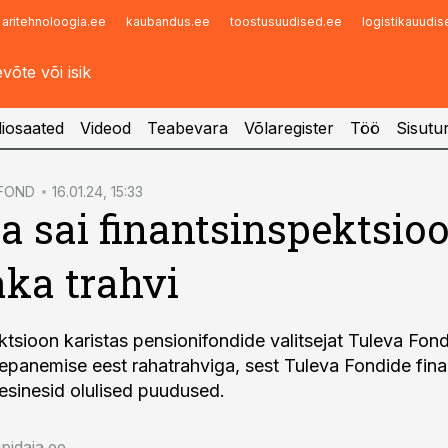
aritehnoloogia.ee
kaubandus.ee
toostusuudised.ee
logistikauudi
Infopank
Radar
iosaated
Videod
Teabevara
Võlaregister
Töö
Sisutu
SFOND
16.01.24, 15:33
a sai finantsinspektsioo
ka trahvi
ktsioon karistas pensionifondide valitsejat Tuleva Fon
epanemise eest rahatrahviga, sest Tuleva Fondide fin
esinesid olulised puudused.
idaja.ee