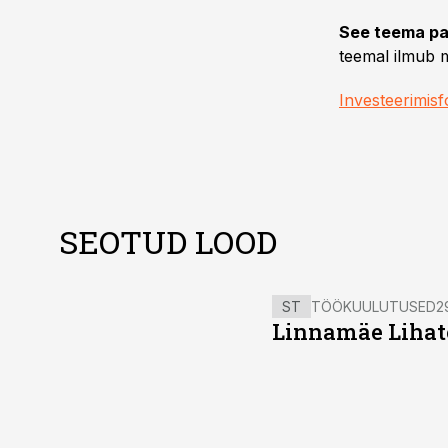
See teema pa
teemal ilmub m
Investeerimis
SEOTUD LOOD
ST
TÖÖKUULUTUSED
2
Linnamäe Lihatö