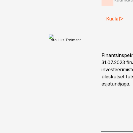
Kuula
Foto:
Liis Treimann
Finantsinspek
31.07.2023 fi
investeerimis
üleskutset tu
asjatundjaga.