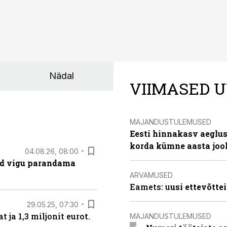
Nädal
VIIMASED U
MAJANDUSTULEMUSED
Eesti hinnakasv aeglus
korda kümne aasta joo
04.08.26, 08:00
ad vigu parandama
ARVAMUSED
Eamets: u
usi ettevõtte
29.05.25, 07:30
ja 1,3 miljonit eurot.
MAJANDUSTULEMUSED