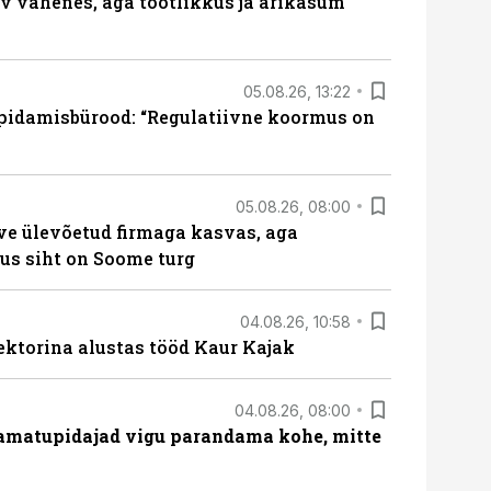
rv vähenes, aga tootlikkus ja ärikasum
05.08.26, 13:22
pidamisbürood: “Regulatiivne koormus on
05.08.26, 08:00
ve ülevõetud firmaga kasvas, aga
us siht on Soome turg
04.08.26, 10:58
ektorina alustas tööd Kaur Kajak
04.08.26, 08:00
amatupidajad vigu parandama kohe, mitte