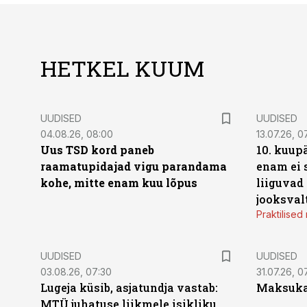
HETKEL KUUM
UUDISED
UUDISED
04.08.26, 08:00
13.07.26, 0
Uus TSD kord paneb
10. kuup
raamatupidajad vigu parandama
enam ei 
kohe, mitte enam kuu lõpus
liiguvad
jooksval
Praktilise
UUDISED
UUDISED
03.08.26, 07:30
31.07.26, 0
Lugeja küsib, asjatundja vastab:
Maksukal
MTÜ juhatuse liikmele isikliku