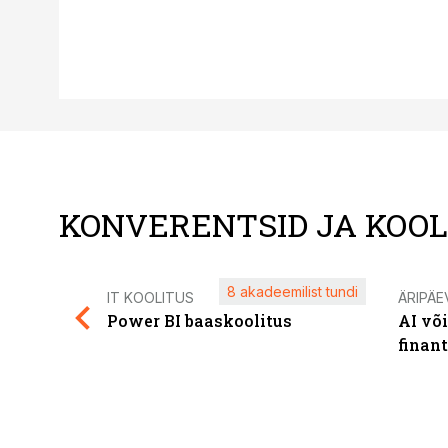
KONVERENTSID JA KOO
8 akadeemilist tundi
IT KOOLITUS
ÄRIPÄE
Power BI baaskoolitus
AI võ
finan