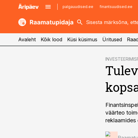
palgauudised.ee
finantsuudised.ee
kaubandus.ee
imelineajalugu.ee
kinnisvarauudised.ee
imelineteadus.ee
Avaleht
Kõik lood
Küsi küsimus
Üritused
Raad
cebook
INVESTEERIMI
Tulev
Twitter)
kedIn
kopsa
ail
k
Finantsinspe
väärteo toim
reklaamides 
Raamatup