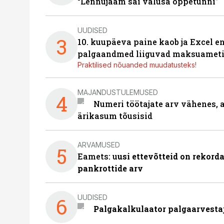
“Lennujaam sai valusa õppetunni”
UUDISED
3
10. kuupäeva paine kaob ja Excel en
palgaandmed liiguvad maksuameti
Praktilised nõuanded muudatusteks!
MAJANDUSTULEMUSED
4
Numeri töötajate arv vähenes, a
ärikasum tõusisid
ARVAMUSED
5
Eamets: u
usi ettevõtteid on rekord
pankrottide arv
UUDISED
6
Palgakalkulaator palgaarvestaja