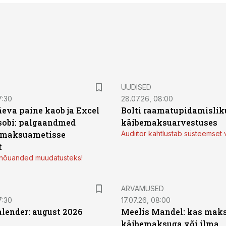
UUDISED
7:30
28.07.26, 08:00
äeva paine kaob ja Excel
Bolti raamatupidamisliku
sobi: palgaandmed
käibemaksuarvestuses
 maksuametisse
Audiitor kahtlustab süsteemset 
t
d nõuanded muudatusteks!
ARVAMUSED
7:30
17.07.26, 08:00
ender: august 2026
Meelis Mandel: kas mak
käibemaksuga või ilma