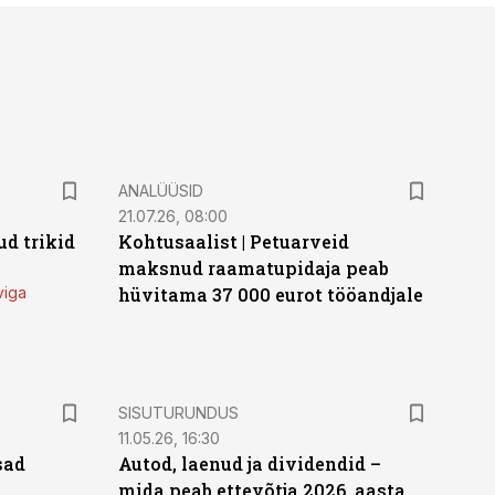
ANALÜÜSID
21.07.26, 08:00
d trikid
Kohtusaalist
|
Petuarveid
maksnud raamatupidaja peab
viga
hüvitama 37 000 eurot tööandjale
ST
SISUTURUNDUS
11.05.26, 16:30
sad
Autod, laenud ja dividendid –
mida peab ettevõtja 2026. aasta