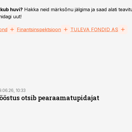
kub huvi?
Hakka neid märksõnu jälgima ja saad alati teavitu
idagi uut!
fond
Finantsinspektsioon
TULEVA FONDID AS
9.06.26, 10:33
östus otsib pearaamatupidajat