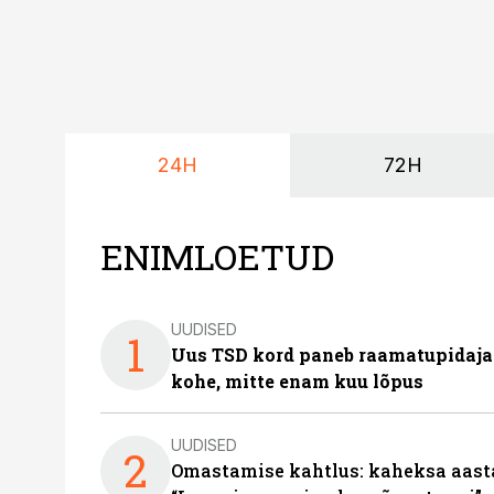
24H
72H
ENIMLOETUD
UUDISED
1
Uus TSD kord paneb raamatupidaj
kohe, mitte enam kuu lõpus
UUDISED
2
Omastamise kahtlus: kaheksa aastat 