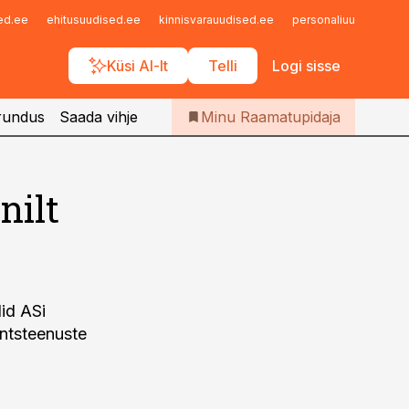
Iseteenindus
sed.ee
ehitusuudised.ee
kinnisvarauudised.ee
personaliuudised.ee
Telli Raamatupidaja
Küsi AI-lt
Telli
Logi sisse
rundus
Saada vihje
Minu Raamatupidaja
nilt
did ASi
antsteenuste