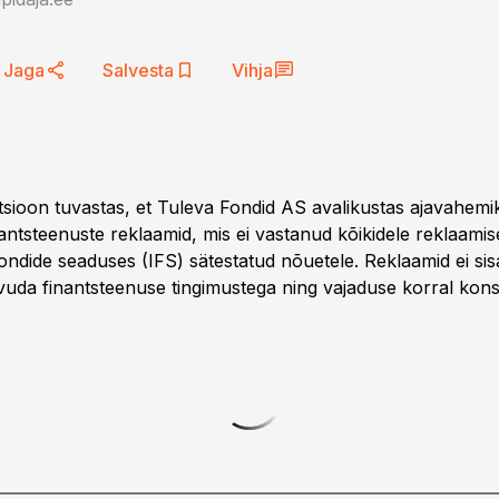
Jaga
Salvesta
Vihja
tsioon tuvastas, et Tuleva Fondid AS avalikustas ajavahemi
nantsteenuste reklaamid, mis ei vastanud kõikidele reklaami
fondide seaduses (IFS) sätestatud nõuetele. Reklaamid ei si
tvuda finantsteenuse tingimustega ning vajaduse korral kons