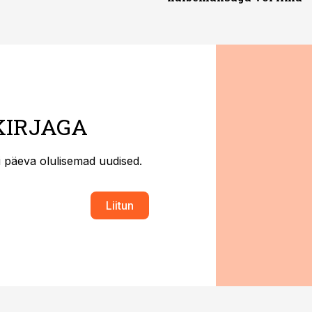
KIRJAGA
ti päeva olulisemad uudised.
Liitun