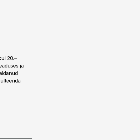
kul 20.–
seaduses ja
saldanud
ulteerida