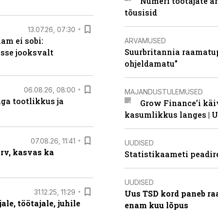
Numeri töötajate a
tõusisid
13.07.26, 07:30
am ei sobi:
ARVAMUSED
Suurbritannia raamatu
sse jooksvalt
ohjeldamatu”
06.08.26, 08:00
MAJANDUSTULEMUSED
ga tootlikkus ja
Grow Finance’i käi
kasumlikkus langes | U
07.08.26, 11:41
UUDISED
arv, kasvas ka
Statistikaameti peadir
UUDISED
31.12.25, 11:29
Uus TSD kord paneb ra
le, töötajale, juhile
enam kuu lõpus