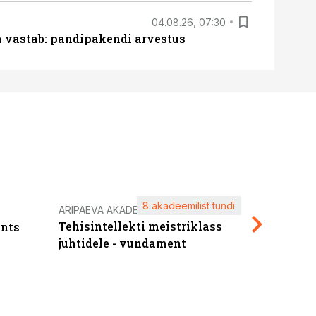
04.08.26, 07:30
ja vastab: pandipakendi arvestus
8 akadeemilist tundi
Kasuta ä
ÄRIPÄEVA AKADEEMIA
Tehisintellekti meistriklass
nts
maksuva
juhtidele - vundament