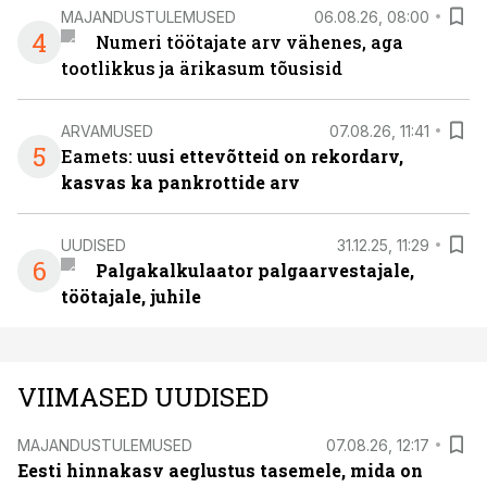
MAJANDUSTULEMUSED
06.08.26, 08:00
4
Numeri töötajate arv vähenes, aga
tootlikkus ja ärikasum tõusisid
ARVAMUSED
07.08.26, 11:41
5
Eamets: u
usi ettevõtteid on rekordarv,
kasvas ka pankrottide arv
UUDISED
31.12.25, 11:29
6
Palgakalkulaator palgaarvestajale,
töötajale, juhile
VIIMASED UUDISED
MAJANDUSTULEMUSED
07.08.26, 12:17
Eesti hinnakasv aeglustus tasemele, mida on