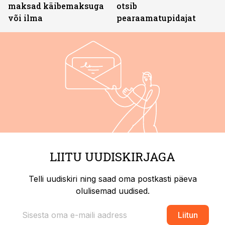
maksad käibemaksuga
otsib
või ilma
pearaamatupidajat
LIITU UUDISKIRJAGA
Telli uudiskiri ning saad oma postkasti päeva
olulisemad uudised.
Liitun