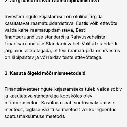
2. Järgi kasutatavat raamatupidamistava
Investeeringute kajastamisel on oluline järgida
kasutatavat raamatupidamistava. Eestis võib ettevõte
valida kahe raamatupidamistava, Eesti
finantsaruandluse standardi ja Rahvusvaheliste
Finantsaruandluse Standardi vahel. Valitud standardi
järgimine aitab tagada, et teie raamatupidamisarvestus
on läbipaistev ja võrreldav teiste ettevõtetega.
3. Kasuta õigeid mõõtmismeetodeid
Finantsinvesteeringute kajastamiseks tuleb valida sobiv
ja kasutatava standardiga kooskõlas olev
mõõtmismeetod. Kasutada saab soetusmaksumuse
meetodit, õiglase väärtuse meetodit või korrigeeritud
soetusmaksumuse meetodit.