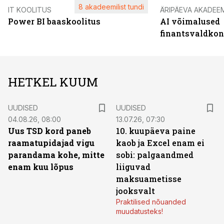
8 akadeemilist tundi
IT KOOLITUS
ÄRIPÄEVA AKADEE
Power BI baaskoolitus
AI võimalused
finantsvaldko
HETKEL KUUM
UUDISED
UUDISED
04.08.26, 08:00
13.07.26, 07:30
Uus TSD kord paneb
10. kuupäeva paine
raamatupidajad vigu
kaob ja Excel enam ei
parandama kohe, mitte
sobi: palgaandmed
enam kuu lõpus
liiguvad
maksuametisse
jooksvalt
Praktilised nõuanded
muudatusteks!