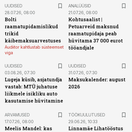
UUDISED
ANALÜÜSID
28.07.26, 08:00
21.07.26, 08:00
Bolti
Kohtusaalist
|
raamatupidamislikud
Petuarveid maksnud
trikid
raamatupidaja peab
käibemaksuarvestuses
hüvitama 37 000 eurot
Audiitor kahtlustab süsteemset
tööandjale
viga
UUDISED
UUDISED
03.08.26, 07:30
31.07.26, 07:30
Lugeja küsib, asjatundja
Maksukalender: august
vastab: MTÜ juhatuse
2026
liikmele isikliku auto
kasutamise hüvitamine
ST
ARVAMUSED
TÖÖKUULUTUSED
17.07.26, 08:00
29.06.26, 10:33
Meelis Mandel: kas
Linnamäe Lihatööstus