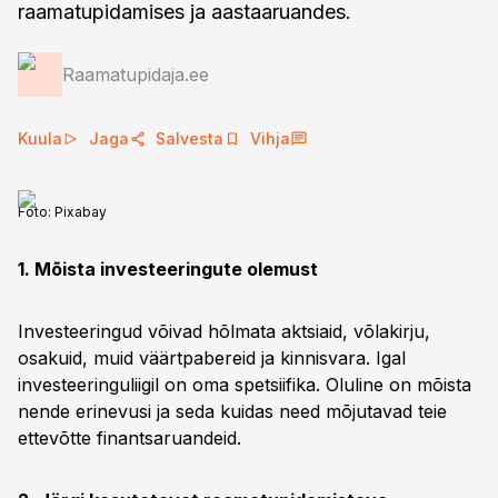
raamatupidamises ja aastaaruandes.
Raamatupidaja.ee
Kuula
Jaga
Salvesta
Vihja
Foto:
Pixabay
1. Mõista investeeringute olemust
Investeeringud võivad hõlmata aktsiaid, võlakirju,
osakuid, muid väärtpabereid ja kinnisvara. Igal
investeeringuliigil on oma spetsiifika. Oluline on mõista
nende erinevusi ja seda kuidas need mõjutavad teie
ettevõtte finantsaruandeid.