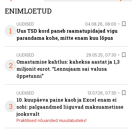
ENIMLOETUD
UUDISED
04.08.26, 08:00
1
Uus TSD kord paneb raamatupidajad vigu
parandama kohe, mitte enam kuu lõpus
UUDISED
29.05.25, 07:30
Omastamise kahtlus: kaheksa aastat ja 1,3
2
miljonit eurot. “Lennujaam sai valusa
õppetunni”
UUDISED
13.07.26, 07:30
10. kuupäeva paine kaob ja Excel enam ei
3
sobi: palgaandmed liiguvad maksuametisse
jooksvalt
Praktilised nõuanded muudatusteks!