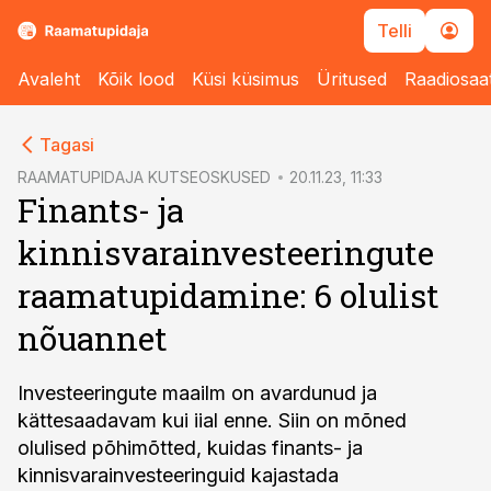
Telli
Avaleht
Kõik lood
Küsi küsimus
Üritused
Raadiosaa
cebook
cebook
Tagasi
Twitter)
Twitter)
RAAMATUPIDAJA KUTSEOSKUSED
20.11.23, 11:33
Finants- ja
kedIn
kedIn
kinnisvarainvesteeringute
ail
ail
raamatupidamine: 6 olulist
k
k
nõuannet
Investeeringute maailm on avardunud ja
kättesaadavam kui iial enne. Siin on mõned
olulised põhimõtted, kuidas finants- ja
kinnisvarainvesteeringuid kajastada