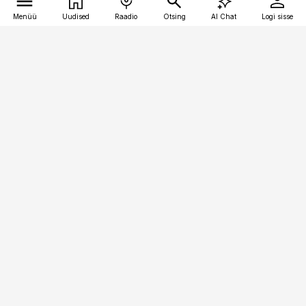
Menüü
Uudised
Raadio
Otsing
AI Chat
Logi sisse
Vana-Lõuna 39/1, 19094 Tallinn
(+372) 667 0111
raamatupidaja@raamatupidaja.ee
Telli
Reklaam
Firmast
Sisu kasutamisõigused
Ajakirjaniku
eetikakoodeks
Üldtingimused
Privaatsustingimused
Küpsiste poliitika
KKK
Eesti Meediaettevõtete
Eelistuste haldamine
Liit