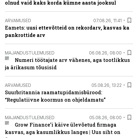
olnud vaid kaks korda kümne aasta jooksul
ARVAMUSED
07.08.26, 11:41
Eamets: u
usi ettevõtteid on rekordarv, kasvas ka
pankrottide arv
MAJANDUSTULEMUSED
06.08.26, 08:00
Numeri töötajate arv vähenes, aga tootlikkus
ja ärikasum tõusisid
ARVAMUSED
05.08.26, 13:22
Suurbritannia raamatupidamisbürood:
“Regulatiivne koormus on ohjeldamatu”
MAJANDUSTULEMUSED
05.08.26, 08:00
Grow Finance’i käive ülevõetud firmaga
kasvas, aga kasumlikkus langes | Uus siht on