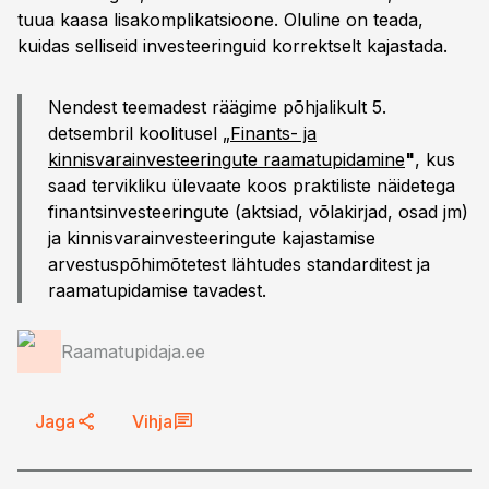
tuua kaasa lisakomplikatsioone. Oluline on teada,
kuidas selliseid investeeringuid korrektselt kajastada.
Nendest teemadest räägime põhjalikult 5.
detsembril koolitusel „
Finants- ja
kinnisvarainvesteeringute raamatupidamine
"
, kus
saad tervikliku ülevaate koos praktiliste näidetega
finantsinvesteeringute (aktsiad, võlakirjad, osad jm)
ja kinnisvarainvesteeringute kajastamise
arvestuspõhimõtetest lähtudes standarditest ja
raamatupidamise tavadest.
Raamatupidaja.ee
Jaga
Vihja