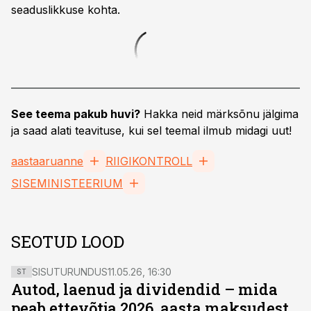
seaduslikkuse kohta.
See teema pakub huvi?
Hakka neid märksõnu jälgima
ja saad alati teavituse, kui sel teemal ilmub midagi uut!
aastaaruanne
RIIGIKONTROLL
SISEMINISTEERIUM
SEOTUD LOOD
SISUTURUNDUS
11.05.26, 16:30
ST
Autod, laenud ja dividendid – mida
peab ettevõtja 2026. aasta maksudest