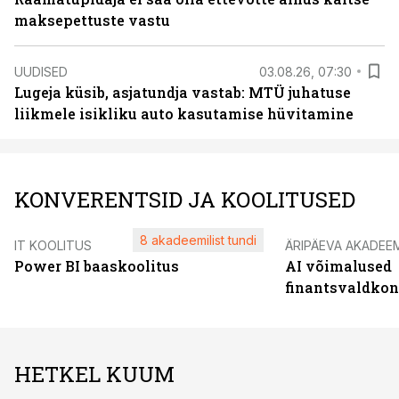
maksepettuste vastu
UUDISED
03.08.26, 07:30
Lugeja küsib, asjatundja vastab: MTÜ juhatuse
liikmele isikliku auto kasutamise hüvitamine
KONVERENTSID JA KOOLITUSED
8 akadeemilist tundi
IT KOOLITUS
ÄRIPÄEVA AKADEE
Power BI baaskoolitus
AI võimalused
finantsvaldko
HETKEL KUUM