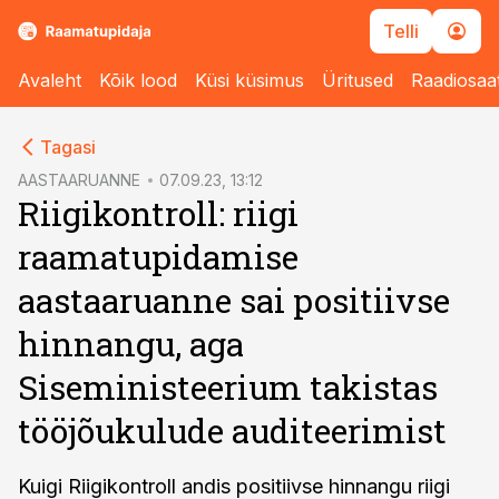
Telli
Avaleht
Kõik lood
Küsi küsimus
Üritused
Raadiosaa
cebook
Tagasi
Twitter)
AASTAARUANNE
07.09.23, 13:12
Riigikontroll: riigi
kedIn
raamatupidamise
ail
aastaaruanne sai positiivse
k
hinnangu, aga
Siseministeerium takistas
tööjõukulude auditeerimist
Kuigi Riigikontroll andis positiivse hinnangu riigi