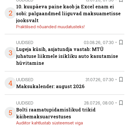
10. kuupäeva paine kaob ja Excel enam ei
2
sobi: palgaandmed liiguvad maksuametisse
jooksvalt
Praktilised nõuanded muudatusteks!
UUDISED
03.08.26, 07:30
Lugeja küsib, asjatundja vastab: MTÜ
3
juhatuse liikmele isikliku auto kasutamise
hüvitamine
UUDISED
31.07.26, 07:30
4
Maksukalender: august 2026
UUDISED
28.07.26, 08:00
Bolti raamatupidamislikud trikid
5
käibemaksuarvestuses
Audiitor kahtlustab süsteemset viga