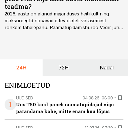
teadma?
2026. aasta on alanud majanduses heitlikult ning
maksureeglid nõuavad ettevõtjatelt varasemast
rohkem tähelepanu. Raamatupidamisbüroo Vesiir juht
ja omanik Enno Lepvalts selgitab, millised muudatused
mõjutavad enim auto kasutamist, laenusuhteid ja
dividendide maksustamist ning kus peituvad suurimad
riskikohad.
24H
72H
Nädal
ENIMLOETUD
UUDISED
04.08.26, 08:00
1
Uus TSD kord paneb raamatupidajad vigu
parandama kohe, mitte enam kuu lõpus
UUDISED
13.07.26, 07:30