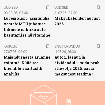
UUDISED
UUDISED
03.08.26, 07:30
31.07.26, 07:30
Lugeja küsib, asjatundja
Maksukalender: august
vastab: MTÜ juhatuse
2026
liikmele isikliku auto
kasutamise hüvitamine
ST
KASULIK
SISUTURUNDUS
27.07.26, 08:00
11.05.26, 16:30
Majandusaasta aruanne
Autod, laenud ja
esitatud! Nüüd tee
dividendid – mida peab
kliendile väärtuslik
ettevõtja 2026. aasta
analüüs
maksudest teadma?