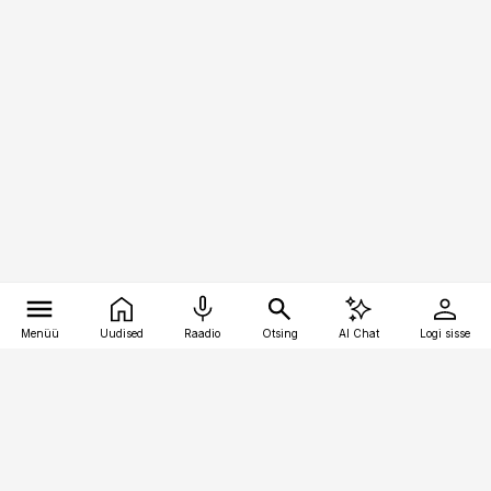
Menüü
Uudised
Raadio
Otsing
AI Chat
Logi sisse
Vana-Lõuna 39/1, 19094 Tallinn
(+372) 667 0111