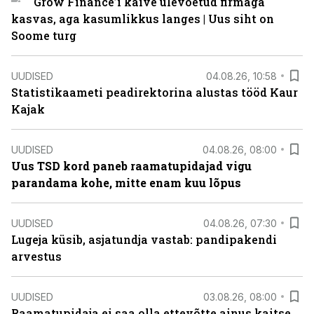
Grow Finance’i käive ülevõetud firmaga
kasvas, aga kasumlikkus langes | Uus siht on
Soome turg
UUDISED
04.08.26, 10:58
Statistikaameti peadirektorina alustas tööd Kaur
Kajak
UUDISED
04.08.26, 08:00
Uus TSD kord paneb raamatupidajad vigu
parandama kohe, mitte enam kuu lõpus
UUDISED
04.08.26, 07:30
Lugeja küsib, asjatundja vastab: pandipakendi
arvestus
UUDISED
03.08.26, 08:00
Raamatupidaja ei saa olla ettevõtte ainus kaitse