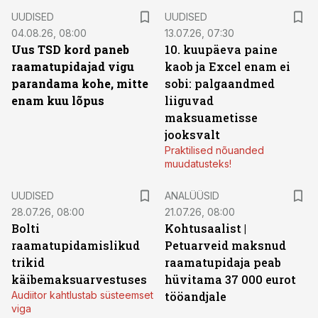
UUDISED
UUDISED
04.08.26, 08:00
13.07.26, 07:30
Uus TSD kord paneb
10. kuupäeva paine
raamatupidajad vigu
kaob ja Excel enam ei
parandama kohe, mitte
sobi: palgaandmed
enam kuu lõpus
liiguvad
maksuametisse
jooksvalt
Praktilised nõuanded
muudatusteks!
UUDISED
ANALÜÜSID
28.07.26, 08:00
21.07.26, 08:00
Bolti
Kohtusaalist
|
raamatupidamislikud
Petuarveid maksnud
trikid
raamatupidaja peab
käibemaksuarvestuses
hüvitama 37 000 eurot
Audiitor kahtlustab süsteemset
tööandjale
viga