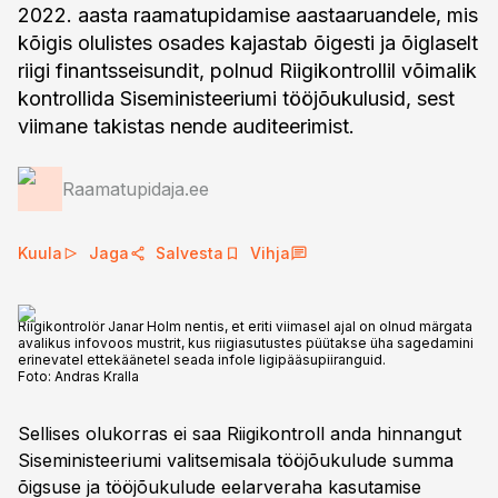
2022. aasta raamatupidamise aastaaruandele, mis
kõigis olulistes osades kajastab õigesti ja õiglaselt
riigi finantsseisundit, polnud Riigikontrollil võimalik
kontrollida Siseministeeriumi tööjõukulusid, sest
viimane takistas nende auditeerimist.
Raamatupidaja.ee
Kuula
Jaga
Salvesta
Vihja
Riigikontrolör Janar Holm nentis, et eriti viimasel ajal on olnud märgata
avalikus infovoos mustrit, kus riigiasutustes püütakse üha sagedamini
erinevatel ettekäänetel seada infole ligipääsupiiranguid.
Foto:
Andras Kralla
Sellises olukorras ei saa Riigikontroll anda hinnangut
Siseministeeriumi valitsemisala tööjõukulude summa
õigsuse ja tööjõukulude eelarveraha kasutamise