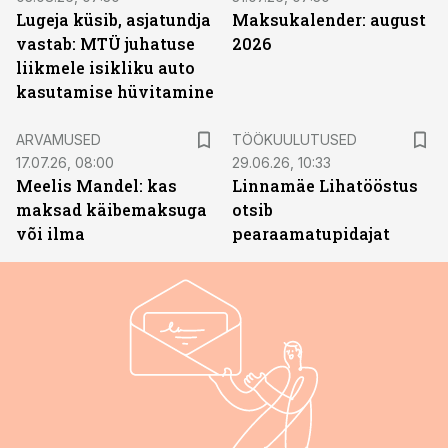
Lugeja küsib, asjatundja
Maksukalender: august
vastab: MTÜ juhatuse
2026
liikmele isikliku auto
kasutamise hüvitamine
ST
ARVAMUSED
TÖÖKUULUTUSED
17.07.26, 08:00
29.06.26, 10:33
Meelis Mandel: kas
Linnamäe Lihatööstus
maksad käibemaksuga
otsib
või ilma
pearaamatupidajat