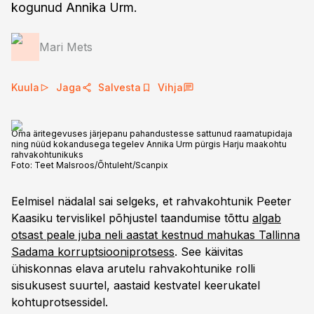
kogunud Annika Urm.
Mari Mets
Kuula
Jaga
Salvesta
Vihja
Oma äritegevuses järjepanu pahandustesse sattunud raamatupidaja
ning nüüd kokandusega tegelev Annika Urm pürgis Harju maakohtu
rahvakohtunikuks
Foto:
Teet Malsroos/Õhtuleht/Scanpix
Eelmisel nädalal sai selgeks, et rahvakohtunik Peeter
Kaasiku tervislikel põhjustel taandumise tõttu
algab
otsast peale juba neli aastat kestnud mahukas Tallinna
Sadama korruptsiooniprotsess
. See käivitas
ühiskonnas elava arutelu rahvakohtunike rolli
sisukusest suurtel, aastaid kestvatel keerukatel
kohtuprotsessidel.