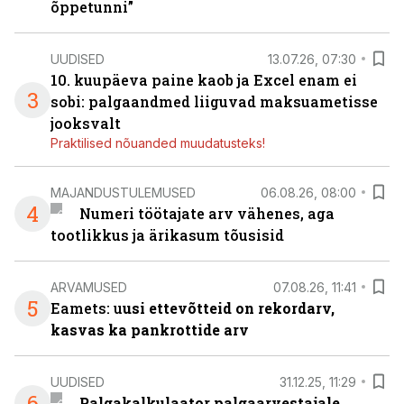
õppetunni”
UUDISED
13.07.26, 07:30
10. kuupäeva paine kaob ja Excel enam ei
3
sobi: palgaandmed liiguvad maksuametisse
jooksvalt
Praktilised nõuanded muudatusteks!
MAJANDUSTULEMUSED
06.08.26, 08:00
4
Numeri töötajate arv vähenes, aga
tootlikkus ja ärikasum tõusisid
ARVAMUSED
07.08.26, 11:41
5
Eamets: u
usi ettevõtteid on rekordarv,
kasvas ka pankrottide arv
UUDISED
31.12.25, 11:29
6
Palgakalkulaator palgaarvestajale,