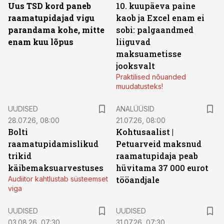
Uus TSD kord paneb
10. kuupäeva paine
raamatupidajad vigu
kaob ja Excel enam ei
parandama kohe, mitte
sobi: palgaandmed
enam kuu lõpus
liiguvad
maksuametisse
jooksvalt
Praktilised nõuanded
muudatusteks!
UUDISED
ANALÜÜSID
28.07.26, 08:00
21.07.26, 08:00
Bolti
Kohtusaalist
|
raamatupidamislikud
Petuarveid maksnud
trikid
raamatupidaja peab
käibemaksuarvestuses
hüvitama 37 000 eurot
Audiitor kahtlustab süsteemset
tööandjale
viga
UUDISED
UUDISED
03.08.26, 07:30
31.07.26, 07:30