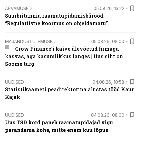
ARVAMUSED
05.08.26, 13:22
Suurbritannia raamatupidamisbürood:
“Regulatiivne koormus on ohjeldamatu”
MAJANDUSTULEMUSED
05.08.26, 08:00
Grow Finance’i käive ülevõetud firmaga
kasvas, aga kasumlikkus langes | Uus siht on
Soome turg
UUDISED
04.08.26, 10:58
Statistikaameti peadirektorina alustas tööd Kaur
Kajak
UUDISED
04.08.26, 08:00
Uus TSD kord paneb raamatupidajad vigu
parandama kohe, mitte enam kuu lõpus