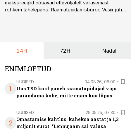
maksureeglid nõuavad ettevõtjatelt varasemast
rohkem tähelepanu. Raamatupidamisbüroo Vesiir juht
ja omanik Enno Lepvalts selgitab, millised muudatused
mõjutavad enim auto kasutamist, laenusuhteid ja
dividendide maksustamist ning kus peituvad suurimad
riskikohad.
24H
72H
Nädal
ENIMLOETUD
UUDISED
04.08.26, 08:00
1
Uus TSD kord paneb raamatupidajad vigu
parandama kohe, mitte enam kuu lõpus
UUDISED
29.05.25, 07:30
Omastamise kahtlus: kaheksa aastat ja 1,3
2
miljonit eurot. “Lennujaam sai valusa