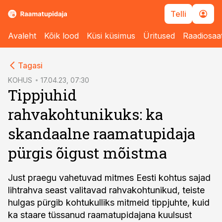
Telli
Avaleht
Kõik lood
Küsi küsimus
Üritused
Raadiosaa
cebook
Tagasi
Twitter)
KOHUS
17.04.23, 07:30
Tippjuhid
kedIn
rahvakohtunikuks: ka
ail
skandaalne raamatupidaja
k
pürgis õigust mõistma
Just praegu vahetuvad mitmes Eesti kohtus sajad
lihtrahva seast valitavad rahvakohtunikud, teiste
hulgas pürgib kohtukulliks mitmeid tippjuhte, kuid
ka staare tüssanud raamatupidajana kuulsust