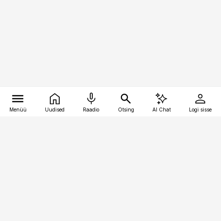
Menüü
Uudised
Raadio
Otsing
AI Chat
Logi sisse
Vana-Lõuna 39/1, 19094 Tallinn
(+372) 667 0111
raamatupidaja@raamatupidaja.ee
Telli
Reklaam