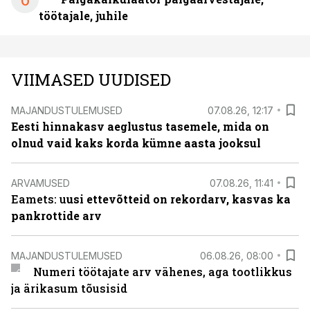
töötajale, juhile
VIIMASED UUDISED
MAJANDUSTULEMUSED
07.08.26, 12:17
Eesti hinnakasv aeglustus tasemele, mida on
olnud vaid kaks korda kümne aasta jooksul
ARVAMUSED
07.08.26, 11:41
Eamets: u
usi ettevõtteid on rekordarv, kasvas ka
pankrottide arv
MAJANDUSTULEMUSED
06.08.26, 08:00
Numeri töötajate arv vähenes, aga tootlikkus
ja ärikasum tõusisid