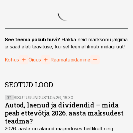
See teema pakub huvi?
Hakka neid märksõnu jälgima
ja saad alati teavituse, kui sel teemal ilmub midagi uut!
Kohus
Õigus
Raamatupidamine
SEOTUD LOOD
SISUTURUNDUS
11.05.26, 16:30
ST
Autod, laenud ja dividendid – mida
peab ettevõtja 2026. aasta maksudest
teadma?
2026. aasta on alanud majanduses heitlikult ning