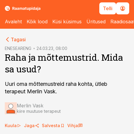
Telli
Avaleht
Kõik lood
Küsi küsimus
Üritused
Raadiosaa
cebook
Tagasi
Twitter)
ENESEARENG
24.03.23, 08:00
Raha ja mõttemustrid. Mida
kedIn
sa usud?
ail
k
Uuri oma mõttemustreid raha kohta, ütleb
terapeut Merlin Vask.
Merlin Vask
kiire muutuse terapeut
Kuula
Jaga
Salvesta
Vihja