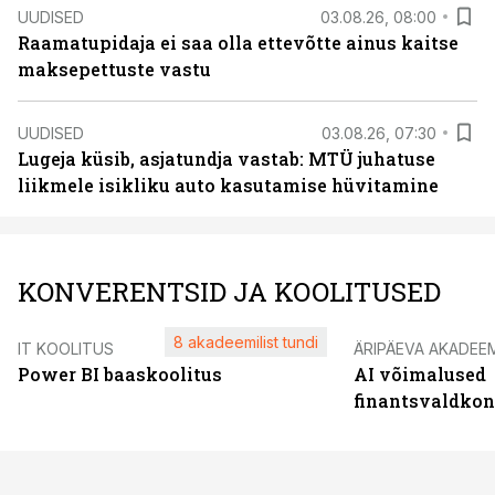
UUDISED
03.08.26, 08:00
Raamatupidaja ei saa olla ettevõtte ainus kaitse
maksepettuste vastu
UUDISED
03.08.26, 07:30
Lugeja küsib, asjatundja vastab: MTÜ juhatuse
liikmele isikliku auto kasutamise hüvitamine
KONVERENTSID JA KOOLITUSED
8 akadeemilist tundi
IT KOOLITUS
ÄRIPÄEVA AKADEE
Power BI baaskoolitus
AI võimalused
finantsvaldko