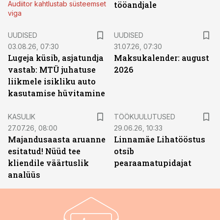
Audiitor kahtlustab süsteemset
tööandjale
viga
UUDISED
UUDISED
03.08.26, 07:30
31.07.26, 07:30
Lugeja küsib, asjatundja
Maksukalender: august
vastab: MTÜ juhatuse
2026
liikmele isikliku auto
kasutamise hüvitamine
ST
KASULIK
TÖÖKUULUTUSED
27.07.26, 08:00
29.06.26, 10:33
Majandusaasta aruanne
Linnamäe Lihatööstus
esitatud! Nüüd tee
otsib
kliendile väärtuslik
pearaamatupidajat
analüüs