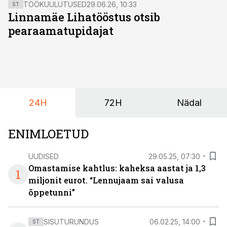
TÖÖKUULUTUSED
29.06.26, 10:33
ST
Linnamäe Lihatööstus otsib
pearaamatupidajat
24H
72H
Nädal
ENIMLOETUD
UUDISED
29.05.25, 07:30
Omastamise kahtlus: kaheksa aastat ja 1,3
1
miljonit eurot. “Lennujaam sai valusa
õppetunni”
SISUTURUNDUS
06.02.25, 14:00
ST