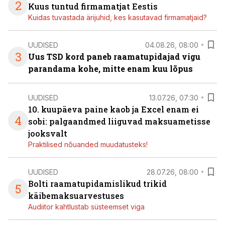
2
Kuus tuntud firmamatjat Eestis
Kuidas tuvastada ärijuhid, kes kasutavad firmamatjaid?
UUDISED
04.08.26, 08:00
3
Uus TSD kord paneb raamatupidajad vigu
parandama kohe, mitte enam kuu lõpus
UUDISED
13.07.26, 07:30
10. kuupäeva paine kaob ja Excel enam ei
4
sobi: palgaandmed liiguvad maksuametisse
jooksvalt
Praktilised nõuanded muudatusteks!
UUDISED
28.07.26, 08:00
Bolti raamatupidamislikud trikid
5
käibemaksuarvestuses
Audiitor kahtlustab süsteemset viga