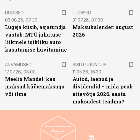
UUDISED
UUDISED
03.08.26, 07:30
31.07.26, 07:30
Lugeja küsib, asjatundja
Maksukalender: august
vastab: MTÜ juhatuse
2026
liikmele isikliku auto
kasutamise hüvitamine
ST
ARVAMUSED
SISUTURUNDUS
17.07.26, 08:00
11.05.26, 16:30
Meelis Mandel: kas
Autod, laenud ja
maksad käibemaksuga
dividendid – mida peab
või ilma
ettevõtja 2026. aasta
maksudest teadma?