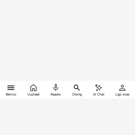
Menüü
Uudised
Raadio
Otsing
AI Chat
Logi sisse
Vana-Lõuna 39/1, 19094 Tallinn
(+372) 667 0111