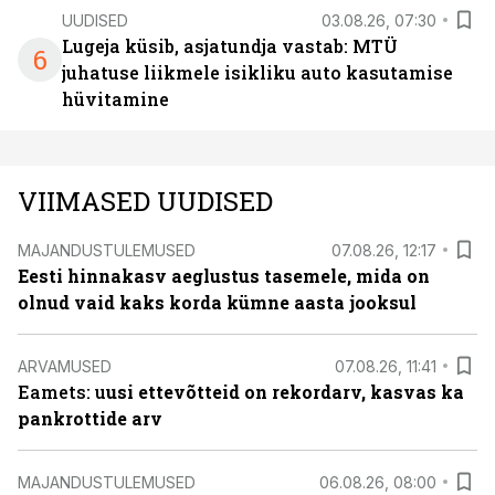
UUDISED
03.08.26, 07:30
Lugeja küsib, asjatundja vastab: MTÜ
6
juhatuse liikmele isikliku auto kasutamise
hüvitamine
VIIMASED UUDISED
MAJANDUSTULEMUSED
07.08.26, 12:17
Eesti hinnakasv aeglustus tasemele, mida on
olnud vaid kaks korda kümne aasta jooksul
ARVAMUSED
07.08.26, 11:41
Eamets: u
usi ettevõtteid on rekordarv, kasvas ka
pankrottide arv
MAJANDUSTULEMUSED
06.08.26, 08:00