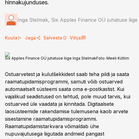
hinnakujunduses.
Inga Stelmak, Six Apples Finance OÜ juhatuse liige
Kuula
Jaga
Salvesta
Vihja
Six Apples Finance OÜ juhatuse liige Inga Stelmak
Foto:
Meeli Küttim
Ostuarvetest ja kulutšekkidest saab teha pildi ja saata
raamatupidamisprogrammi, samuti võib ostuarved
automaatselt süsteemi saata oma e-postkastist. Kui
vajalikud seadistused on tehtud, pole muud tarvis, kui
ostuarved üle vaadata ja kinnitada. Digitaalsete
laosüsteemide rakendamise tulemusena kaob arvete
sisestamine raamatupidamisprogrammi.
Raamatupidamistarkvara võimaldab ühe
nupuvajutusega liigutada andmeid pangast