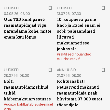
UUDISED
UUDISED
04.08.26, 08:00
13.07.26, 07:30
Uus TSD kord paneb
10. kuupäeva paine
raamatupidajad vigu
kaob ja Excel enam ei
parandama kohe, mitte
sobi: palgaandmed
enam kuu lõpus
liiguvad
maksuametisse
jooksvalt
Praktilised nõuanded
muudatusteks!
UUDISED
ANALÜÜSID
28.07.26, 08:00
21.07.26, 08:00
Bolti
Kohtusaalist
|
raamatupidamislikud
Petuarveid maksnud
trikid
raamatupidaja peab
käibemaksuarvestuses
hüvitama 37 000 eurot
Audiitor kahtlustab süsteemset
tööandjale
viga