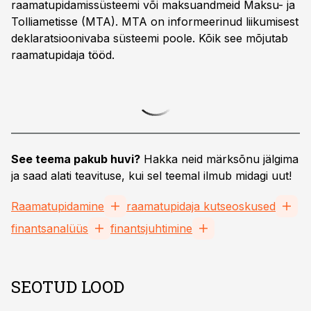
raamatupidamissüsteemi või maksuandmeid Maksu- ja
Tolliametisse (MTA). MTA on informeerinud liikumisest
deklaratsioonivaba süsteemi poole. Kõik see mõjutab
raamatupidaja tööd.
See teema pakub huvi?
Hakka neid märksõnu jälgima
ja saad alati teavituse, kui sel teemal ilmub midagi uut!
Raamatupidamine
raamatupidaja kutseoskused
finantsanalüüs
finantsjuhtimine
SEOTUD LOOD