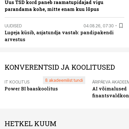
Uus TSD kord paneb raamatupidajad vigu
parandama kohe, mitte enam kuu lõpus
UUDISED
04.08.26, 07:30
Lugeja küsib, asjatundja vastab: pandipakendi
arvestus
KONVERENTSID JA KOOLITUSED
8 akadeemilist tundi
IT KOOLITUS
ÄRIPÄEVA AKADEE
Power BI baaskoolitus
AI võimalused
finantsvaldko
HETKEL KUUM