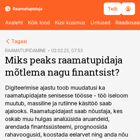
Telli
Avaleht
Kõik lood
Küsi küsimus
Üritused
Raadiosaa
cebook
Tagasi
Twitter)
RAAMATUPIDAMINE
02.02.23, 07:53
Miks peaks raamatupidaja
kedIn
mõtlema nagu finantsist?
ail
k
Digiteerimise ajastu toob muudatusi ka
raamatupidajate senisesse töösse - töö iseloom
muutub, massiline ja rutiinne käsitöö saab
ajalooks. Raamatupidajast saab nõustaja, kes
oskab muu hulgas analüüsida aruandeid,
arendada finantssüsteemi, prognoosida
rahavoogusid, koostada eelarvet ning anda nõu