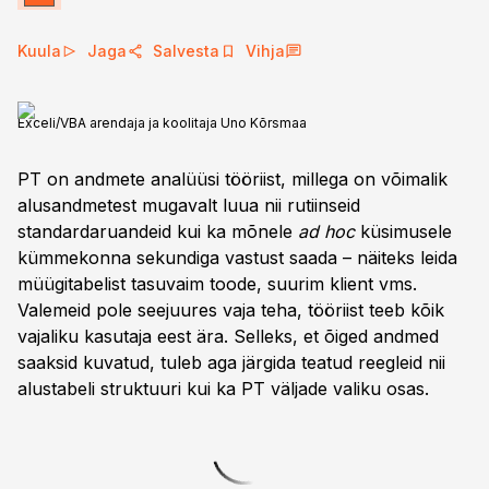
Kuula
Jaga
Salvesta
Vihja
Exceli/VBA arendaja ja koolitaja Uno Kõrsmaa
PT on andmete analüüsi tööriist, millega on võimalik
alusandmetest mugavalt luua nii rutiinseid
standardaruandeid kui ka mõnele
ad hoc
küsimusele
kümmekonna sekundiga vastust saada – näiteks leida
müügitabelist tasuvaim toode, suurim klient vms.
Valemeid pole seejuures vaja teha, tööriist teeb kõik
vajaliku kasutaja eest ära. Selleks, et õiged andmed
saaksid kuvatud, tuleb aga järgida teatud reegleid nii
alustabeli struktuuri kui ka PT väljade valiku osas.