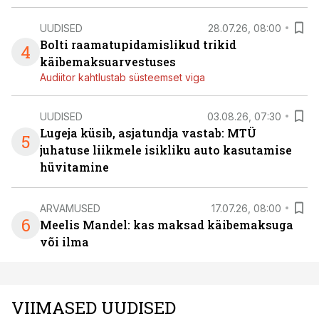
UUDISED
28.07.26, 08:00
Bolti raamatupidamislikud trikid
4
käibemaksuarvestuses
Audiitor kahtlustab süsteemset viga
UUDISED
03.08.26, 07:30
Lugeja küsib, asjatundja vastab: MTÜ
5
juhatuse liikmele isikliku auto kasutamise
hüvitamine
ARVAMUSED
17.07.26, 08:00
6
Meelis Mandel: kas maksad käibemaksuga
või ilma
VIIMASED UUDISED