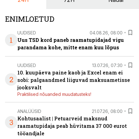
ENIMLOETUD
UUDISED
04.08.26, 08:00
1
Uus TSD kord paneb raamatupidajad vigu
parandama kohe, mitte enam kuu lõpus
UUDISED
13.07.26, 07:30
10. kuupäeva paine kaob ja Excel enam ei
2
sobi: palgaandmed liiguvad maksuametisse
jooksvalt
Praktilised nõuanded muudatusteks!
ANALÜÜSID
21.07.26, 08:00
Kohtusaalist
|
Petuarveid maksnud
3
raamatupidaja peab hüvitama 37 000 eurot
tööandjale