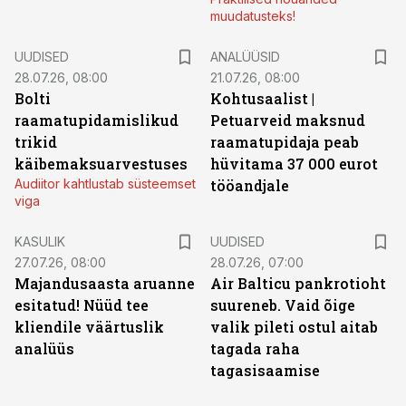
muudatusteks!
UUDISED
ANALÜÜSID
28.07.26, 08:00
21.07.26, 08:00
Bolti
Kohtusaalist
|
raamatupidamislikud
Petuarveid maksnud
trikid
raamatupidaja peab
käibemaksuarvestuses
hüvitama 37 000 eurot
Audiitor kahtlustab süsteemset
tööandjale
viga
KASULIK
UUDISED
27.07.26, 08:00
28.07.26, 07:00
Majandusaasta aruanne
Air Balticu pankrotioht
esitatud! Nüüd tee
suureneb. Vaid õige
kliendile väärtuslik
valik pileti ostul aitab
analüüs
tagada raha
tagasisaamise
ST