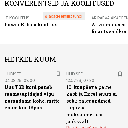
KONVERENTSID JA KOOLITUSED
8 akadeemilist tundi
IT KOOLITUS
ÄRIPÄEVA AKADEE
Power BI baaskoolitus
AI võimalused
finantsvaldko
HETKEL KUUM
UUDISED
UUDISED
04.08.26, 08:00
13.07.26, 07:30
Uus TSD kord paneb
10. kuupäeva paine
raamatupidajad vigu
kaob ja Excel enam ei
parandama kohe, mitte
sobi: palgaandmed
enam kuu lõpus
liiguvad
maksuametisse
jooksvalt
Praktilised nõuanded