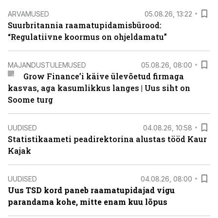
ARVAMUSED
05.08.26, 13:22
Suurbritannia raamatupidamisbürood:
“Regulatiivne koormus on ohjeldamatu”
MAJANDUSTULEMUSED
05.08.26, 08:00
Grow Finance’i käive ülevõetud firmaga
kasvas, aga kasumlikkus langes | Uus siht on
Soome turg
UUDISED
04.08.26, 10:58
Statistikaameti peadirektorina alustas tööd Kaur
Kajak
UUDISED
04.08.26, 08:00
Uus TSD kord paneb raamatupidajad vigu
parandama kohe, mitte enam kuu lõpus