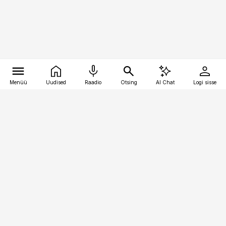
Menüü
Uudised
Raadio
Otsing
AI Chat
Logi sisse
Vana-Lõuna 39/1, 19094 Tallinn
(+372) 667 0111
raamatupidaja@raamatupidaja.ee
Telli
Reklaam
Firmast
Sisu kasutamisõigused
Ajakirjaniku