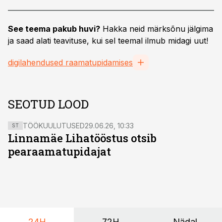
See teema pakub huvi?
Hakka neid märksõnu jälgima
ja saad alati teavituse, kui sel teemal ilmub midagi uut!
digilahendused raamatupidamises
SEOTUD LOOD
TÖÖKUULUTUSED
29.06.26, 10:33
ST
Linnamäe Lihatööstus otsib
pearaamatupidajat
24H
72H
Nädal