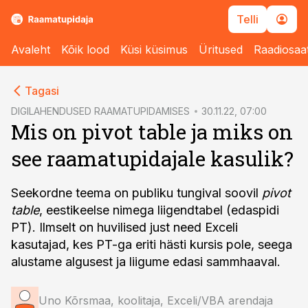
Telli
Avaleht
Kõik lood
Küsi küsimus
Üritused
Raadiosaa
cebook
Tagasi
Twitter)
DIGILAHENDUSED RAAMATUPIDAMISES
30.11.22, 07:00
Mis on pivot table ja miks on
kedIn
see raamatupidajale kasulik?
ail
k
Seekordne teema on publiku tungival soovil
pivot
table
, eestikeelse nimega liigendtabel (edaspidi
PT). Ilmselt on huvilised just need Exceli
kasutajad, kes PT-ga eriti hästi kursis pole, seega
alustame algusest ja liigume edasi sammhaaval.
Uno Kõrsmaa, koolitaja, Exceli/VBA arendaja