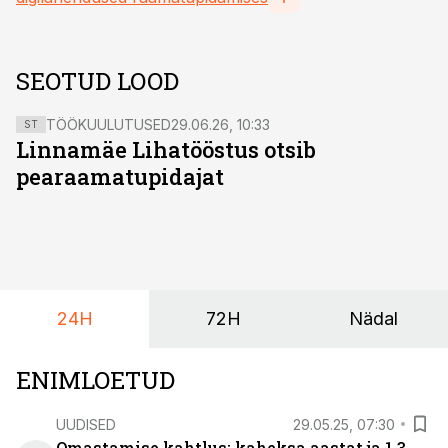
SEOTUD LOOD
TÖÖKUULUTUSED
29.06.26, 10:33
ST
Linnamäe Lihatööstus otsib
pearaamatupidajat
24H
72H
Nädal
ENIMLOETUD
UUDISED
29.05.25, 07:30
Omastamise kahtlus: kaheksa aastat ja 1,3