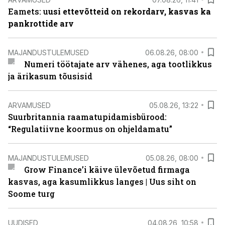
Eamets: u
usi ettevõtteid on rekordarv, kasvas ka
pankrottide arv
MAJANDUSTULEMUSED
06.08.26, 08:00
Numeri töötajate arv vähenes, aga tootlikkus
ja ärikasum tõusisid
ARVAMUSED
05.08.26, 13:22
Suurbritannia raamatupidamisbürood:
“Regulatiivne koormus on ohjeldamatu”
MAJANDUSTULEMUSED
05.08.26, 08:00
Grow Finance’i käive ülevõetud firmaga
kasvas, aga kasumlikkus langes | Uus siht on
Soome turg
UUDISED
04.08.26, 10:58