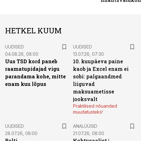
HETKEL KUUM
UUDISED
UUDISED
04.08.26, 08:00
13.07.26, 07:30
Uus TSD kord paneb
10. kuupäeva paine
raamatupidajad vigu
kaob ja Excel enam ei
parandama kohe, mitte
sobi: palgaandmed
enam kuu lõpus
liiguvad
maksuametisse
jooksvalt
Praktilised nõuanded
muudatusteks!
UUDISED
ANALÜÜSID
28.07.26, 08:00
21.07.26, 08:00
Bolti
Kohtusaalist
|