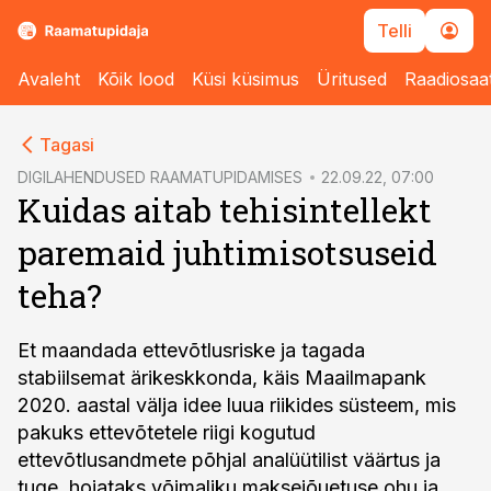
Telli
Avaleht
Kõik lood
Küsi küsimus
Üritused
Raadiosaa
cebook
Tagasi
Twitter)
DIGILAHENDUSED RAAMATUPIDAMISES
22.09.22, 07:00
Kuidas aitab tehisintellekt
kedIn
paremaid juhtimisotsuseid
ail
teha?
k
Et maandada ettevõtlusriske ja tagada
stabiilsemat ärikeskkonda, käis Maailmapank
2020. aastal välja idee luua riikides süsteem, mis
pakuks ettevõtetele riigi kogutud
ettevõtlusandmete põhjal analüütilist väärtus ja
tuge, hoiataks võimaliku maksejõuetuse ohu ja