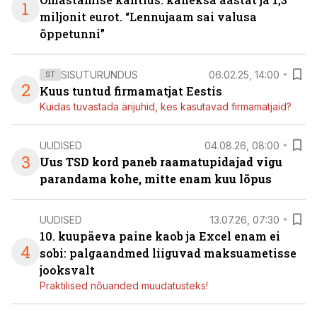
1
miljonit eurot. “Lennujaam sai valusa
õppetunni”
SISUTURUNDUS
06.02.25, 14:00
ST
2
Kuus tuntud firmamatjat Eestis
Kuidas tuvastada ärijuhid, kes kasutavad firmamatjaid?
UUDISED
04.08.26, 08:00
3
Uus TSD kord paneb raamatupidajad vigu
parandama kohe, mitte enam kuu lõpus
UUDISED
13.07.26, 07:30
10. kuupäeva paine kaob ja Excel enam ei
4
sobi: palgaandmed liiguvad maksuametisse
jooksvalt
Praktilised nõuanded muudatusteks!