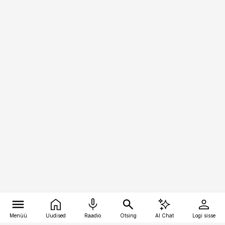
Menüü
Uudised
Raadio
Otsing
AI Chat
Logi sisse