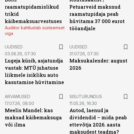
raamatupidamislikud
Petuarveid maksnud
trikid
raamatupidaja peab
käibemaksuarvestuses
hüvitama 37 000 eurot
Audiitor kahtlustab süsteemset
tööandjale
viga
UUDISED
UUDISED
03.08.26, 07:30
31.07.26, 07:30
Lugeja küsib, asjatundja
Maksukalender: august
vastab: MTÜ juhatuse
2026
liikmele isikliku auto
kasutamise hüvitamine
ST
ARVAMUSED
SISUTURUNDUS
17.07.26, 08:00
11.05.26, 16:30
Meelis Mandel: kas
Autod, laenud ja
maksad käibemaksuga
dividendid – mida peab
või ilma
ettevõtja 2026. aasta
maksudest teadma?