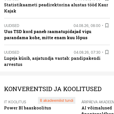
Statistikaameti peadirektorina alustas tööd Kaur
Kajak
UUDISED
04.08.26, 08:00
Uus TSD kord paneb raamatupidajad vigu
parandama kohe, mitte enam kuu lõpus
UUDISED
04.08.26, 07:30
Lugeja küsib, asjatundja vastab: pandipakendi
arvestus
KONVERENTSID JA KOOLITUSED
8 akadeemilist tundi
IT KOOLITUS
ÄRIPÄEVA AKADEE
Power BI baaskoolitus
AI võimalused
finantsvaldko