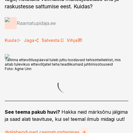
raskustesse sattumise eest. Kuidas?
Raamatupidaja.ee
Kuula
Jaga
Salvesta
Vihja
Tallinna ettevõtluspäeval tuleb juttu loodavast tehisintellektist, mis
aitab tulevikus ettevõtjatel teha teadlikumaid juhtimisotsuseid
Foto:
Agne Unn
See teema pakub huvi?
Hakka neid märksõnu jälgima
ja saad alati teavituse, kui sel teemal ilmub midagi uut!
digilahendused raamatupidamises