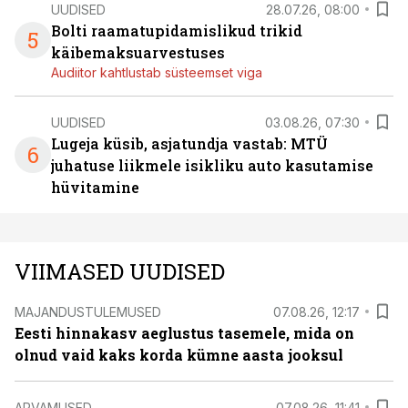
UUDISED
28.07.26, 08:00
Bolti raamatupidamislikud trikid
5
käibemaksuarvestuses
Audiitor kahtlustab süsteemset viga
UUDISED
03.08.26, 07:30
Lugeja küsib, asjatundja vastab: MTÜ
6
juhatuse liikmele isikliku auto kasutamise
hüvitamine
VIIMASED UUDISED
MAJANDUSTULEMUSED
07.08.26, 12:17
Eesti hinnakasv aeglustus tasemele, mida on
olnud vaid kaks korda kümne aasta jooksul
ARVAMUSED
07.08.26, 11:41